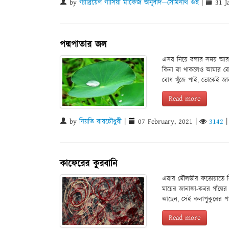
by
গ্যাব্রিয়েল গার্সিয়া মার্কেজ অনুবাদ—সোমনাথ গুহ
|
31 J
পদ্মপাতার জল
এসব নিয়ে বলার সময় আর 
কিনা বা থাকলেও আমার বো
বোধ খুঁজে পাই, তোকেই জা
Read more
by
নিয়তি রায়চৌধুরী
|
07 February, 2021
|
3142
কাফেরের কুরবানি
এবার মৌলভীর ফতোয়াতে নিজ
মায়ের জানাজা-কবর গাঁয়ের
আছেন, সেই কলাপুকুরের পাড়
Read more