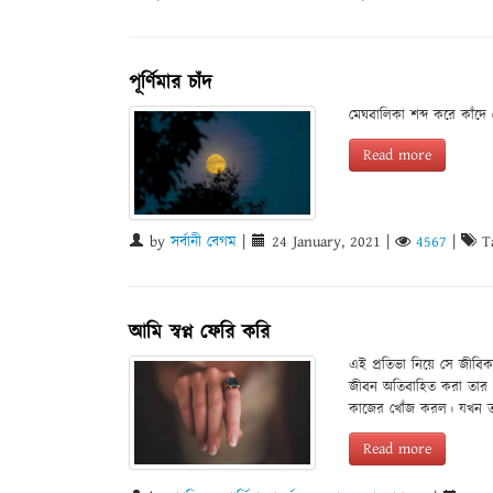
পূর্ণিমার চাঁদ
মেঘবালিকা শব্দ করে কাঁদে 
Read more
by
সর্বানী বেগম
|
24 January, 2021
|
4567
|
Ta
আমি স্বপ্ন ফেরি করি
এই প্রতিভা নিয়ে সে জীবিকা 
জীবন অতিবাহিত করা তার প
কাজের খোঁজ করল। যখন তাক
Read more