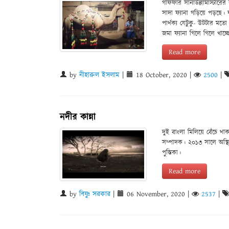
গাফফার সানাউল্লামাস্টারে
সাদা ফ্যানা গড়িয়ে পড়ছে।
পার্থক্য যেটুকু- উটটার ম
জমা ফ্যানা গিলে গিলে খাচ্
Read more
by
নীহারুল ইসলাম
|
18 October, 2020
|
2500
|
নদীর কান্না
দুই বাংলা মিলিয়ে বেঁচে থা
সম্পাদক। ২০১৩ সালে অস্থ
পুস্তিকা।
Read more
by
বিষ্ণু সরকার
|
06 November, 2020
|
2537
|