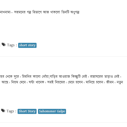
 অনাথনামা-- সহমনের গল্প বিভাগে আজ থাকলো তিনটি অণুগল্প
|
Tags :
short story
হর থেকে দূরে। চিমনির কালো ধোঁয়া,গাড়ির আওয়াজ কিচ্ছুটি নেই। রান্নাঘরের তাড়াও নেই।
স আছে। নিয়ম মেনে। ঘন্টা খানেক। সবই নিয়মের। মেনে চলেন। মানিয়ে চলেন। জীবন। নতুন
|
Tags :
Short Story
Sahomoner Galpo