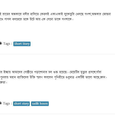
ই রাতের অন্ধকারে নদীর বালিতে কেবলই একাএকাই লুকোচুরি খেলছে গণশা,অন্ধকার জোছনা
দেখে পাগল বলবেরে তকে উটে আয়।কে যেনো ডাকে গণশাকে।
Tags :
Short Story
 ইচ্ছায় আমাদের গোষ্ঠীতে পড়াশোনার চল শুরু হয়েছে। মেয়েটির মৃত্যুর প্রসঙ্গে,যাঁরা
 পুনরায় মহান ব্যাক্তিদের উক্তি স্মরণ করলেন পৃথিবীতে শুধুমাত্র একটিই ভালো আছে,জ্ঞান।
্ঞতা।
Tags :
short story
sadik hosen