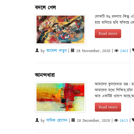
বদলে গেল
লোকটি রঙ বদলায়।কিন্তু এ
হয়ে বালিতে ছবি আঁকছে।
Read more
by
আয়েশা খাতুন
|
28 November, 2020
|
2463
|
আনন্দধারা
আমাদের কুলদেবতা ভদ্র। তার
আমাদের মধ্যে শিক্ষিত,তাঁরা
আর একটিই খারাপ আছে,অজ
Read more
by
সাদিক হোসেন
|
20 December, 2020
|
2613
|