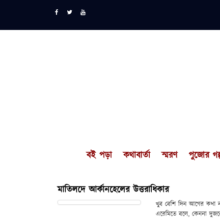
বই পড়া
কথাবার্তা
স্মরণ
পুজোর গল্
মাতিলদে আর্কানহেলের উত্তরাধিকার
খুব বেশি দিন আগের কথা 
এরেমিতে বলে, কেননা দু