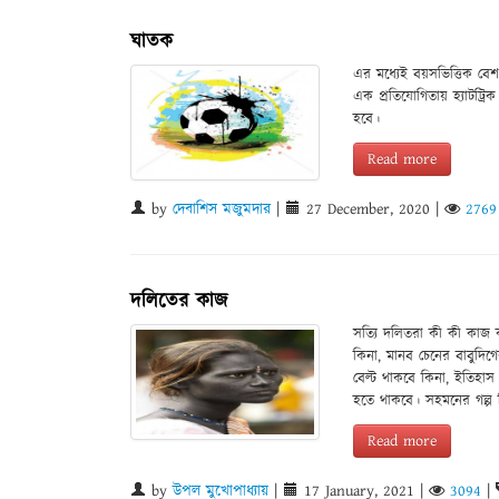
ঘাতক
এর মধ্যেই বয়সভিত্তিক বেশ 
এক প্রতিযোগিতায় হ্যাটট্র
হবে।
Read more
by
দেবাশিস মজুমদার
|
27 December, 2020
|
2769
দলিতের কাজ
সত্যি দলিতরা কী কী কাজ ক
কিনা, মানব চেনের বাবুদিগ
বেল্ট থাকবে কিনা, ইতিহা
হতে থাকবে। সহমনের গল্প 
Read more
by
উপল মুখোপাধ্যায়
|
17 January, 2021
|
3094
|