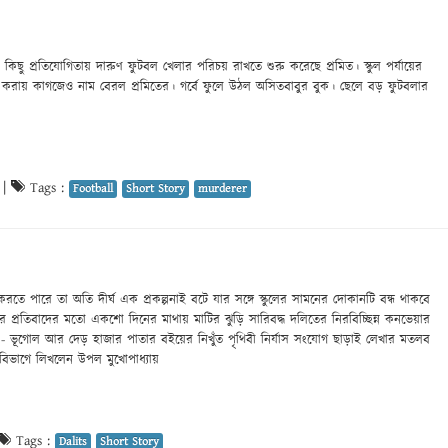
কিছু প্রতিযোগিতায় দারুণ ফুটবল খেলার পরিচয় রাখতে শুরু করেছে প্রমিত। স্কুল পর্যায়ের
িক করায় কাগজেও নাম বেরল প্রমিতের। গর্বে ফুলে উঠল অসিতবাবুর বুক। ছেলে বড় ফুটবলার
|
Tags :
Football
Short Story
murderer
রতে পারে তা অতি দীর্ঘ এক প্রকল্পনাই বটে যার সঙ্গে স্কুলের সামনের দোকানটি বন্ধ থাকবে
ের প্রতিবাদের মতো একশো দিনের মাথায় মাটির ঝুড়ি সারিবদ্ধ দলিতের নিরবিচ্ছিন্ন কনভেয়ার
স - ভূগোল আর দেড় হাজার পাতার বইয়ের নিখুঁত পৃথিবী নির্যাস সংযোগ ছাড়াই লেখার মতলব
বিভাগে লিখলেন উপল মুখোপাধ্যায়
Tags :
Dalits
Short Story