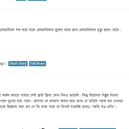
মেঘবালিকা শব্দ করে হাসে মেঘবালিকার বুকের মাঝে ব্যথা মেঘবালিকার মৃত্যু শ্রাবণ মাসে।
gs :
Short Story
Full Moon
অর্জন করতে পারবে সেটা ফ্রাউ ফ্রিডা কোন দিনও ভাবেনি। কিন্তু ভিয়েনার নিষ্ঠুর ঠান্ডায়
ক্ষে দুঃসহ হয়ে পড়ল। তারপর সে বসবাস করার জন্য প্রথম যে বাড়িটা পছন্দ হল সেখানে
ে জিজ্ঞাসা করা হল সে কি কাজ পারে সে নিপাট সত্যটাই বললঃ “আমি স্বপ্ন দেখি”।