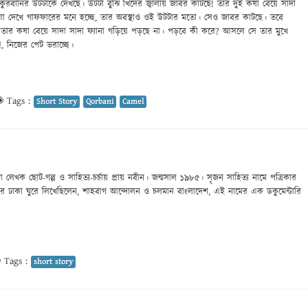
র কুরবানির উটটাকে দেখছে। উটটা বুঝি খিদের জ্বালায় জাবর কাটছে! তার দুই কষা বেয়ে সাদা
 যা দেখে গাফফারের মনে হচ্ছে, তার অবস্থাও ওই উটটার মতো। সেও জাবর কাটছে। তবে
তো তার কষা বেয়ে সাদা সাদা ফ্যানা গড়িয়ে পড়ছে না। পড়বে কী করে? আসলে সে তার মুখে
ছে, নিজের পেট ভরাচ্ছে।
Tags :
Short Story
Qorbani
Camel
কা লেখক ছোট-গল্প ও সাহিত্য-চর্চায় প্রায় নবীন। জন্মসাল ১৯৮৫। সৃজন সাহিত্য নামে পত্রিকার
ির ঢাকা ঘুরে লিখেছিলেন, শাহবাগ আন্দোলন ও চলমান বাংলাদেশ, এই নামের এক ডকুমেন্টারি
Tags :
short story