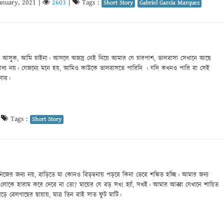
anuary, 2021
|
2603
|
Tags :
Short Story
Gabriel Garcia Marquez
আসুক, আমি চাইনা। আসলে অজস্র নেই নিয়ে আমার যে চারপাশ, ভালবাসা সেখানে আছে
ধ্য নয়। যেজন্যে মনে হয়, আমিও কাউকে ভালবাসতে পারিনি । যদি কখনও পারি বা সেই
নাব।
|
Tags :
Short Story
ের জন্য নয়, বাড়িতে মা কোনও বিড়ম্বনায় পড়বে কিনা ভেবে শঙ্কিত হচ্ছি। আমার জন্য
 লোকে হারাম করে দেবে না তো? মায়ের যে বড় সখ! হ্যাঁ, সখই। আমার আব্বা যেখানে শায়িত
ে বেলগাছের ছায়ায়, মাত্র তিন বাই সাত ফুট মাটি।