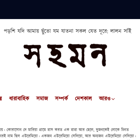
পড়শি যদি আমায় ছুঁতো যম যাতনা সকল যেত দূরে: লালন সাঁই
প
ধারাবাহিক
সমাজ
সম্পর্ক
দেশকাল
আরও
নয়। কোরাসোন দে মারিয়া গ্রামে বাস করত এক বাবা আর ছেলে, দুজনকেই লোকে চিনত
জনেরই নাম ছিল এউরেমিয়ো। একজন এউরেমিয়ো সেদিয়ো, আর অন্যজন এউরেমিয়ো সেদিয়ো।