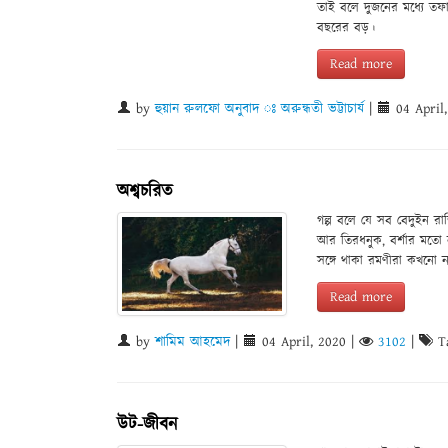
তাই বলে দুজনের মধ্যে ত
বছরের বড়।
Read more
by
হুয়ান রুলফো অনুবাদ ঃ অরুন্ধতী ভট্টাচার্য
|
04 April
অশ্বচরিত
গল্প বলে যে সব বেদুইন রা
আর তিরধনুক, বর্শার মতো নান
সঙ্গে থাকা রমণীরা কখনো 
Read more
by
শামিম আহমেদ
|
04 April, 2020
|
3102
|
Ta
উট-জীবন