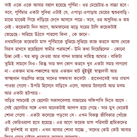
তাই একে একে আবার বহাল হয়েছে পূর্ণিমা। ওর মেয়েটার-ও বাচ্চা হবে।
তবে, পূর্ণিমার একটা সুবিধা এটাই যে, এপাড়া-ওপাড়ায় মেয়ের শ্বশুরবাড়ি।
মাঝে মাঝেই গিয়ে দাঁড়িয়ে দেখে আসতে পারে। তবে, ওর অসুবিধা-ও কম
নেই। কয়েকটা দিন আগে, আমফানের ঝড়ে ঘরের টালি কয়েকটাই
ভেঙেছে। সারিয়ে উঠতে পারলো কিনা , কে জানে।
প্রথমদিকে কয়েকটা মাস পূর্ণিমাকে বুঝিয়ে-সুঝিয়ে কাজ করতে আসা থেকে
বিরত রাখতে হয়েছিলো স্বামীর পরামর্শে। উনি কথা দিয়েছিলেন - কোনো
চিন্তা নেই। ঘর ঝাড়ু দেওয়া আর বাসন মাজার দায়িত্ব আমার। বাকিটা
তুমিই সামলে নিও। কিন্তু তার ফল ভোগ করতে খুব একটা সময় লাগলো
না। একজন মাঝ-পঞ্চাশের আর একজন ষাট ছুঁইছুঁই স্বাস্থ্যবতী আর
স্বাস্হ্যবান বাঙালির কাছে তাদের সক্ষমতা কতোটা - হাতেনাতেই তার প্রমাণ
পাওয়া গেলো। উপরি হিসেবে বাড়িতে এলো, ব্যাথার ট্যাবলেট আর মলম
আর একটা হটপ্যাড।
বাড়ির সামনেই যে ছেলেটা সকালবেলায় বাজারের সব্জিপাতি দিতে আসে -
সেই ছেলেটার সঙ্গে এখন অনেকটাই আলাপ হয়ে গেছে। তার মুখ থেকেই
শোনা গেলো - একটা কলেজে পড়তো সে। এখন বিকল্প জীবিকার খোঁজে
এই ফেরিওয়ালা হতে হয়েছে। এর আগে কয়েক মাস পরিযায়ী শ্রমিকদের
কী দুর্দশাই না হলো। এখন আবার শোনা যাচ্ছে , তাদের কেউ কেউ আবার