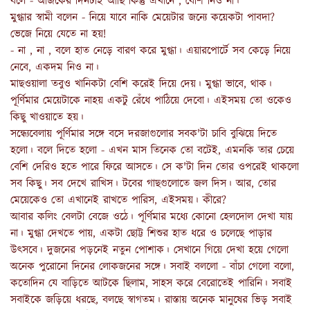
বলে - আজকের দিনটাই আছি কিন্তু এখানে , বেশি নিও না।
মুগ্ধার স্বামী বলেন - নিয়ে যাবে নাকি মেয়েটার জন্যে কয়েকটা পাবদা?
ভেজে নিয়ে যেতে না হয়!
- না , না , বলে হাত নেড়ে বারণ করে মুগ্ধা। এয়ারপোর্টে সব কেড়ে নিয়ে
নেবে, একদম নিও না।
মাছওয়ালা তবুও খানিকটা বেশি করেই দিয়ে দেয়। মুগ্ধা ভাবে, থাক।
পূর্ণিমার মেয়েটাকে নাহয় একটু রেঁধে পাঠিয়ে দেবো। এইসময় তো ওকেও
কিছু খাওয়াতে হয়।
সন্ধ্যেবেলায় পূর্ণিমার সঙ্গে বসে দরজাগুলোর সবক'টা চাবি বুঝিয়ে দিতে
হলো। বলে দিতে হলো - এখন মাস তিনেক তো বটেই, এমনকি তার চেয়ে
বেশি দেরিও হতে পারে ফিরে আসতে। সে ক'টা দিন তোর ওপরেই থাকলো
সব কিছু। সব দেখে রাখিস। টবের গাছগুলোতে জল দিস। আর, তোর
মেয়েকেও তো এখানেই রাখতে পারিস, এইসময়। কীরে?
আবার কলিং বেলটা বেজে ওঠে। পূর্ণিমার মধ্যে কোনো হেলদোল দেখা যায়
না। মুগ্ধা দেখতে পায়, একটা ছোট্ট শিশুর হাত ধরে ও চলেছে পাড়ার
উৎসবে। দুজনের পড়নেই নতুন পোশাক। সেখানে গিয়ে দেখা হয়ে গেলো
অনেক পুরোনো দিনের লোকজনের সঙ্গে। সবাই বললো - বাঁচা গেলো বলো,
কতোদিন যে বাড়িতে আটকে ছিলাম, সাহস করে বেরোতেই পারিনি। সবাই
সবাইকে জড়িয়ে ধরছে, বলছে স্বাগতম। রাস্তায় অনেক মানুষের ভিড় সবাই