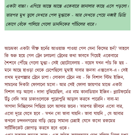
একটা বাচ্চা। এগিয়ে আস্তে আস্তে একেবারে জানালার কাছে এসে পড়লো।
তারপর মুখ তুলে দেখতে পেল মুগ্ধাকে - আর দেখতে পেয়ে নব্বই ডিগ্রি
কোণে বেঁকে পালিয়ে গেলো ডানদিকের পাঁচিলের ধারে।
আচমকা একটা তীক্ষ্ণ হর্নের আওয়াজ পাওয়া গেল যেন! কিসের হর্ন? তাহলে
কি শুরু হয়ে গেল ট্রেন চলাচল! ট্রেনের কথা ভাবতে গিয়েই একেবারে
শৈশবে পৌঁছে গেলো মুগ্ধা। সেই ছোটোবেলায় - বয়েস যখন পাঁচ কি ছয় -
মনে আছে হাওড়া থেকে চেপেছিলো মুম্বাই যাবার জনতা এক্সপ্রেস-এ। সেই
প্রথম দূরপাল্লার ট্রেনে চাপা। লোকাল ট্রেনে নয় - কি বিশাল স্টিম ইঞ্জিন,
সামনের দিকটা ফোলানো মতো। আর সেই ফোলা জায়গার মাঝে একটা
বিশাল বড় আলো। দাদা বুঝিয়েছিল, এর নাম কানাডিয়ান ইঞ্জিন। প্ল্যাটফর্মের
উঁচু বেদি তার চাকাগুলোকে পুরোপুরি আড়াল করতে পারেনি। বাবা-মা
তাগাদা দিচ্ছিলেন পিছিয়ে চলে আসার জন্যে। তারপর জীবনে এতো বার,
এতো দূরে যেতে হবে - তখন তো ভাবা যায়নি। ভাবা যায়নি , যে আবার
কখনো চন্দননগরের বাড়ি ছেড়ে সামান্য চেন্নাই যেতে কতো রকমের
সার্টিফিকেট জোগাড় করতে হবে ওকে।