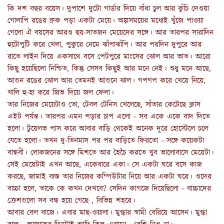
কি দশ বছর বয়েস। দুপাশে দুটো গার্ডার দিয়ে বাঁধা চুল আর কুঁচি দেওয়া
গোলাপি রঙের ফ্রক পড়া একটা মেয়ে। অল্পসময়ের মধ্যেই খুঁজে পাওয়া
গেলো ঐ বয়সের আরও ছয়-সাতজন মেয়েদের সঙ্গে। আর তারপর সারাদিন
হুটোপুটি করে খেলা, পুকুরে নেমে ঝাঁপাঝাঁপি। আর পরদিন দুপুরে আর
রাতে লাইন দিয়ে একসাথে বসে পেটপুরে মাংসের ঝোল আর ভাত। আরো
কিছু হয়েছিলো নিশ্চিত, কিন্তু সেসব কিছুই আর মনে নেই। শুধু মনে আছে,
আগুন রঙের ঝোল আর তেমনই আগুনে ঝাল। গপগপ করে খেয়ে নিয়ে,
খালি হু-হা করে জিভ দিয়ে জল ফেলা।
তার নিজের মেয়েটাও তো, টেবল টেনিস খেলেছে, সাঁতার কেটেছে ক্লাস
এইট পর্যন্ত। তারপর এমন পড়ার চাপ এলো - সব একে একে বাদ দিতে
হলো। টুয়েলভ পাস করে আবার বাড়ি থেকেই অনেক দূরে হোস্টেলে চলে
যেতে হলো। তখন দু-তিনমাস পর পর বাড়িতে ফিরতো - সঙ্গে কয়েকটা
বান্ধবী। লোকজনের সঙ্গে মিশতে আর হৈচৈ করতে খুব ভালোবাসে মেয়েটা।
সেই মেয়েটাই এখন আছে, একেবারে একা। সে একটা ঘরে বসে কাজ
করছে, জামাই ব্যস্ত তার নিজের কম্পিউটার নিয়ে আর একটা ঘরে। ওদের
বাচ্চা হলে, তাকে কে কখন দেখবে? সেদিন কাগজে দিয়েছিলো - বাচ্চাদের
ক্রেশগুলো সব বন্ধ হয়ে গেছে , বিভিন্ন শহরে।
আবার বেল বাজে। এবার মাছ-ওয়ালা। মুগ্ধার স্বামী বেরিয়ে আসেন। মুগ্ধা