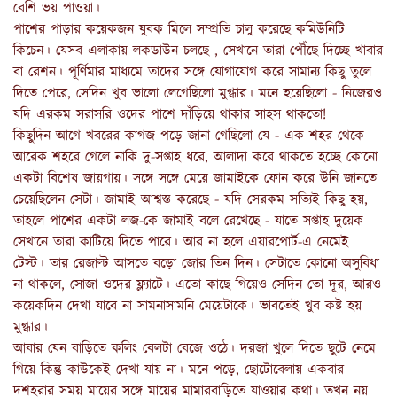
বেশি ভয় পাওয়া।
পাশের পাড়ার কয়েকজন যুবক মিলে সম্প্রতি চালু করেছে কমিউনিটি
কিচেন। যেসব এলাকায় লকডাউন চলছে , সেখানে তারা পৌঁছে দিচ্ছে খাবার
বা রেশন। পূর্ণিমার মাধ্যমে তাদের সঙ্গে যোগাযোগ করে সামান্য কিছু তুলে
দিতে পেরে, সেদিন খুব ভালো লেগেছিলো মুগ্ধার। মনে হয়েছিলো - নিজেরও
যদি এরকম সরাসরি ওদের পাশে দাঁড়িয়ে থাকার সাহস থাকতো!
কিছুদিন আগে খবরের কাগজ পড়ে জানা গেছিলো যে - এক শহর থেকে
আরেক শহরে গেলে নাকি দু-সপ্তাহ ধরে, আলাদা করে থাকতে হচ্ছে কোনো
একটা বিশেষ জায়গায়। সঙ্গে সঙ্গে মেয়ে জামাইকে ফোন করে উনি জানতে
চেয়েছিলেন সেটা। জামাই আশ্বস্ত করেছে - যদি সেরকম সত্যিই কিছু হয়,
তাহলে পাশের একটা লজ-কে জামাই বলে রেখেছে - যাতে সপ্তাহ দুয়েক
সেখানে তারা কাটিয়ে দিতে পারে। আর না হলে এয়ারপোর্ট-এ নেমেই
টেস্ট। তার রেজাল্ট আসতে বড়ো জোর তিন দিন। সেটাতে কোনো অসুবিধা
না থাকলে, সোজা ওদের ফ্ল্যাটে। এতো কাছে গিয়েও সেদিন তো দূর, আরও
কয়েকদিন দেখা যাবে না সামনাসামনি মেয়েটাকে। ভাবতেই খুব কষ্ট হয়
মুগ্ধার।
আবার যেন বাড়িতে কলিং বেলটা বেজে ওঠে। দরজা খুলে দিতে ছুটে নেমে
গিয়ে কিন্তু কাউকেই দেখা যায় না। মনে পড়ে, ছোটোবেলায় একবার
দশহরার সময় মায়ের সঙ্গে মায়ের মামারবাড়িতে যাওয়ার কথা। তখন নয়