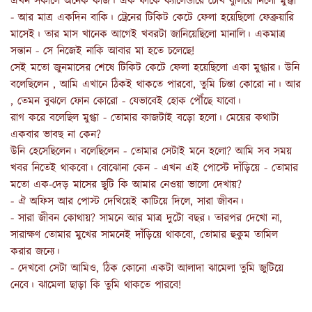
এখন সকালে অনেক কাজ। এক ফাঁকে ক্যালেন্ডারে চোখ বুলিয়ে নিলো মুগ্ধা
- আর মাত্র একদিন বাকি। ট্রেনের টিকিট কেটে ফেলা হয়েছিলো ফেব্রুয়ারি
মাসেই। তার মাস খানেক আগেই খবরটা জানিয়েছিলো মানালি। একমাত্র
সন্তান - সে নিজেই নাকি আবার মা হতে চলেছে!
সেই মতো জুনমাসের শেষে টিকিট কেটে ফেলা হয়েছিলো একা মুগ্ধার। উনি
বলেছিলেন , আমি এখানে ঠিকই থাকতে পারবো, তুমি চিন্তা কোরো না। আর
, তেমন বুঝলে ফোন কোরো - যেভাবেই হোক পৌঁছে যাবো।
রাগ করে বলেছিল মুগ্ধা - তোমার কাজটাই বড়ো হলো। মেয়ের কথাটা
একবার ভাবছ না কেন?
উনি হেসেছিলেন। বলেছিলেন - তোমার সেটাই মনে হলো? আমি সব সময়
খবর নিতেই থাকবো। বোঝোনা কেন - এখন এই পোস্টে দাঁড়িয়ে - তোমার
মতো এক-দেড় মাসের ছুটি কি আমার নেওয়া ভালো দেখায়?
- ঐ অফিস আর পোস্ট দেখিয়েই কাটিয়ে দিলে, সারা জীবন।
- সারা জীবন কোথায়? সামনে আর মাত্র দুটো বছর। তারপর দেখো না,
সারাক্ষণ তোমার মুখের সামনেই দাঁড়িয়ে থাকবো, তোমার হুকুম তামিল
করার জন্যে।
- দেখবো সেটা আমিও, ঠিক কোনো একটা আলাদা ঝামেলা তুমি জুটিয়ে
নেবে। ঝামেলা ছাড়া কি তুমি থাকতে পারবে!