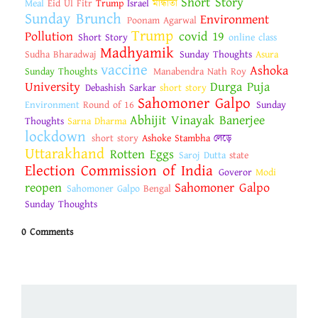
Short Story
Meal
Eid Ul Fitr
Trump
Israel
মান্ধাতা
Sunday Brunch
Environment
Poonam Agarwal
Trump
Pollution
covid 19
Short Story
online class
Madhyamik
Sudha Bharadwaj
Sunday Thoughts
Asura
vaccine
Ashoka
Sunday Thoughts
Manabendra Nath Roy
University
Durga Puja
Debashish Sarkar
short story
Sahomoner Galpo
Environment
Round of 16
Sunday
Abhijit Vinayak Banerjee
Thoughts
Sarna Dharma
lockdown
short story
Ashoke Stambha
লেড়ে
Uttarakhand
Rotten Eggs
Saroj Dutta
state
Election Commission of India
Goveror
Modi
reopen
Sahomoner Galpo
Sahomoner Galpo
Bengal
Sunday Thoughts
0 Comments