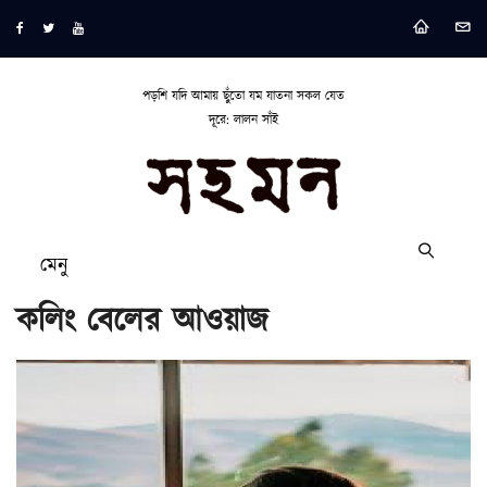
পড়শি যদি আমায় ছুঁতো যম যাতনা সকল যেত
দূরে: লালন সাঁই
মেনু
কলিং বেলের আওয়াজ