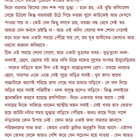
ফিরে যেতে চাইছে পুরোনো কাজের জায়গায়।
দিনে বারবার কিসের যেন শব্দ পায় মুগ্ধা । মনে হয়, এই বুঝি কলিংবেল
বেজে উঠলো কিন্তু বারবারই উঠে গিয়ে দরজা খুলে কাউকেই আর দেখতে
পাওয়া যায় না। কেউ যেন কিছু বলতে চায়, দরজা বন্ধ রেখে সেই স্বর
আমরা যেন শুনতে চাইছি না। আর এই কলিং বেলের শব্দ শোনা গেলেই
মনে মনে অন্য একটা সময়ে পৌঁছে যায় সে, হয় দূর অতীতের কোথাও আর
নয়তো অজানা ভবিষ্যতে।
ঠিক এই সময়ে শোনা গেলো, আর একটা দুঃখের খবর। খুড়তুতো ননদ-
ননদাই, ছেলে, ছেলের বউ আর নাতি নিয়ে যাদের সুখের সংসার উলুবেড়িয়ায়
- তাদের বাড়িতে হানা দিল এই অদ্ভুত নাছোড়বান্দা রোগ। প্রথমে ননদের
ছেলে, তারপর একে একে সেই সূত্রে বাড়ির সবাই। খুব ভাগ্য ভালো
বাচ্চাটাকে আগেই সরিয়ে রাখা গেছে তার মামার বাড়িতে। সে বাদ দিয়ে
বাড়ির আর সবাই পজিটিভ। ননদ অসুস্থ হলেও বাড়িতে। কিন্তু নন্দাইকে
স্থানান্তরিত করতে হয়েছে হসপিটালে। দিনে একবার খবর আসে। সেই
খবরের দিকে তাকিয়ে থাকেন আত্মীয়-স্বজন সবাই। সেই খবর হাত ফেরতা
হয়ে আটটা-নটার সময় মুগ্ধার বাড়িতে পৌঁছায়। অথচ কাছে গিয়ে পাশে
দাঁড়ানোর কোন উপায় নেই। ফোন করে একই কথা বারবার জানাতে
পরিজনদের বাধ্য করা - কেমন একটা গ্লানির অনুভূতি নিয়ে আসে। এইসব
শুনে ভেতর থেকে আরও বেশি করে যেন সচেতন হয়ে যাওয়া - যেন আরও