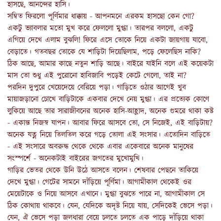
হাসছে, আনন্দের হাসি।
সম্বিত ফিরলো পূর্ণিমার ধাক্কায় - আপনমনে এরকম হাসছো কেন গো?
একটু ভ্যাবলার মতো মুখ করে ফেললো মুগ্ধা। তারপর বললো, একটু
এগিয়ে দেখে এলাম বুঝলি! ফিরে এসে তোকে নিয়ে একটা জায়গায় যাবো,
বেড়াতে। গতবছর তোকে যে শাড়িটা দিয়েছিলাম, পড়ে ফেলেছিস নাকি?
ঠিক আছে, আমার কাছে নতুন শাড়ি আছে। বাইরে যাইনি বলে এই কয়েকটা
মাস তো শুধু এই পুরোনো হাবিজাবি পড়েই কেটে গেলো, তাই না?
পরদিন দুপুরে খেয়েদেয়ে বেরিয়ে পড়া। গাড়িতে ওঠার আগেই খুব
মায়াজড়ানো চোখে বাড়িটাকে একবার দেখে নেয় মুগ্ধা। এর প্রত্যেক কোণে
লুকিয়ে আছে তার সারাজীবনের অনেক হাসি-আহ্লাদ, অনেক গুমরে থাকা কষ্ট
- একান্ত নিজস্ব যাপন। আবার ফিরে আসবে তো, সে নিজেই, এই বাড়িটায়?
অনেক যত্ন নিয়ে তিলতিল করে গড়ে তোলা এই সংসার। এতোদিন বাড়িতে
- এই সংসারে অবরুদ্ধ থেকে থেকে এবার একেবারে অনেক মানুষের
সংস্পর্শে - অনেকটাই বাইরের জগতের মুখোমুখি।
গাড়ির ভেতর থেকে উনি উঠে আসতে বলেন। শেষবার পেছনে তাকিয়ে
দেখে মুগ্ধা। গেটের সামনে দাঁড়িয়ে পূর্ণিমা। আগামীকাল থেকেই ওর
মেয়েটাকে ও নিয়ে আসবে এখানে। মুগ্ধা বুঝতে পারে না, আগামীকাল সে
ঠিক কোথায় থাকবে। যেন, যেদিকে অদৃষ্ট নিয়ে যায়, সেদিকেই ভেসে পড়া।
যেন, ঐ ভেসে পড়া জলধারা বেয়ে চলতে চলতে এক পাড়ে দাঁড়িয়ে থাকা