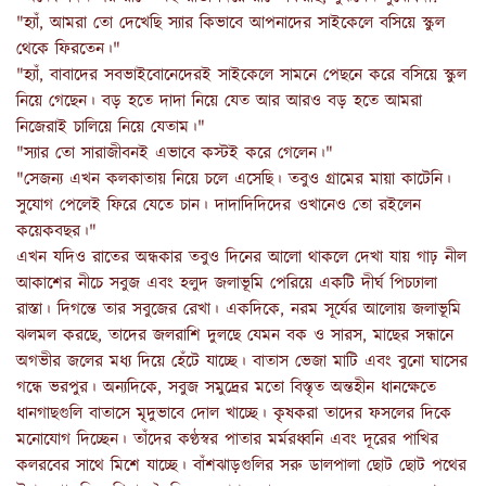
"হ্যাঁ, আমরা তো দেখেছি স্যার কিভাবে আপনাদের সাইকেলে বসিয়ে স্কুল
থেকে ফিরতেন।"
"হ্যাঁ, বাবাদের সবভাইবোনেদেরই সাইকেলে সামনে পেছনে করে বসিয়ে স্কুল
নিয়ে গেছেন। বড় হতে দাদা নিয়ে যেত আর আরও বড় হতে আমরা
নিজেরাই চালিয়ে নিয়ে যেতাম।"
"স্যার তো সারাজীবনই এভাবে কস্টই করে গেলেন।"
"সেজন্য এখন কলকাতায় নিয়ে চলে এসেছি। তবুও গ্রামের মায়া কাটেনি।
সুযোগ পেলেই ফিরে যেতে চান। দাদাদিদিদের ওখানেও তো রইলেন
কয়েকবছর।"
এখন যদিও রাতের অন্ধকার তবুও দিনের আলো থাকলে দেখা যায় গাঢ় নীল
আকাশের নীচে সবুজ এবং হলুদ জলাভূমি পেরিয়ে একটি দীর্ঘ পিচঢালা
রাস্তা। দিগন্তে তার সবুজের রেখা। একদিকে, নরম সূর্যের আলোয় জলাভূমি
ঝলমল করছে, তাদের জলরাশি দুলছে যেমন বক ও সারস, মাছের সন্ধানে
অগভীর জলের মধ্য দিয়ে হেঁটে যাচ্ছে। বাতাস ভেজা মাটি এবং বুনো ঘাসের
গন্ধে ভরপুর। অন্যদিকে, সবুজ সমুদ্রের মতো বিস্তৃত অন্তহীন ধানক্ষেতে
ধানগাছগুলি বাতাসে মৃদুভাবে দোল খাচ্ছে। কৃষকরা তাদের ফসলের দিকে
মনোযোগ দিচ্ছেন। তাঁদের কণ্ঠস্বর পাতার মর্মরধ্বনি এবং দূরের পাখির
কলরবের সাথে মিশে যাচ্ছে। বাঁশঝাড়গুলির সরু ডালপালা ছোট ছোট পথের