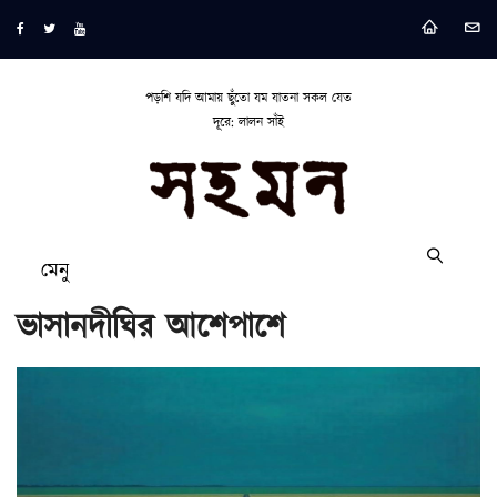
পড়শি যদি আমায় ছুঁতো যম যাতনা সকল যেত
দূরে: লালন সাঁই
মেনু
ভাসানদীঘির আশেপাশে