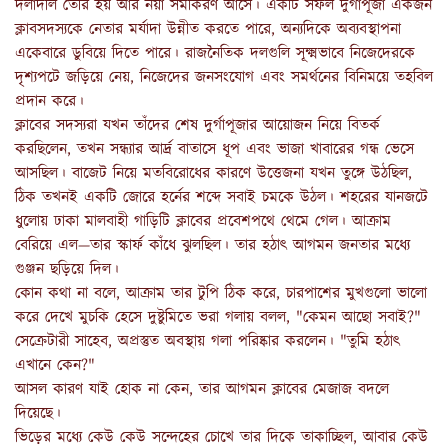
দলাদলি তৈরি হয় আর নয়া সমীকরণ আসে। একটি সফল দুর্গাপূজা একজন
ক্লাবসদস্যকে নেতার মর্যাদা উন্নীত করতে পারে, অন্যদিকে অব্যবস্থাপনা
একেবারে ডুবিয়ে দিতে পারে। রাজনৈতিক দলগুলি সূক্ষ্মভাবে নিজেদেরকে
দৃশ্যপটে জড়িয়ে নেয়, নিজেদের জনসংযোগ এবং সমর্থনের বিনিময়ে তহবিল
প্রদান করে।
ক্লাবের সদস্যরা যখন তাঁদের শেষ দুর্গাপূজার আয়োজন নিয়ে বিতর্ক
করছিলেন, তখন সন্ধ্যার আর্দ্র বাতাসে ধূপ এবং ভাজা খাবারের গন্ধ ভেসে
আসছিল। বাজেট নিয়ে মতবিরোধের কারণে উত্তেজনা যখন তুঙ্গে উঠছিল,
ঠিক তখনই একটি জোরে হর্নের শব্দে সবাই চমকে উঠল। শহরের যানজটে
ধুলোয় ঢাকা মালবাহী গাড়িটি ক্লাবের প্রবেশপথে থেমে গেল। আক্রাম
বেরিয়ে এল—তার স্কার্ফ কাঁধে ঝুলছিল। তার হঠাৎ আগমন জনতার মধ্যে
গুঞ্জন ছড়িয়ে দিল।
কোন কথা না বলে, আক্রাম তার টুপি ঠিক করে, চারপাশের মুখগুলো ভালো
করে দেখে মুচকি হেসে দুষ্টুমিতে ভরা গলায় বলল, "কেমন আছো সবাই?"
সেক্রেটারী সাহেব, অপ্রস্তুত অবস্থায় গলা পরিষ্কার করলেন। "তুমি হঠাৎ
এখানে কেন?"
আসল কারণ যাই হোক না কেন, তার আগমন ক্লাবের মেজাজ বদলে
দিয়েছে।
ভিড়ের মধ্যে কেউ কেউ সন্দেহের চোখে তার দিকে তাকাচ্ছিল, আবার কেউ