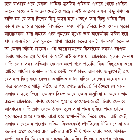
চলে যাওয়ার পরে যেকটা প্রান্তিক মুসলিম পরিবার এখানে থেকে গেছিল
তাদের মধ্যে এই আক্রামদেরটাও পড়ে। এই আক্রাম এমন কিছু গণমান্য
ব্যক্তি নয় যে তার বিশেষ কিছু কদর হবে। তবুও তার কিছু খাতির ছিল
কারণ সে ক্লাবের পুজোর বিসর্জনের সময় গাড়ি চালিয়ে নিয়ে যেত। পুজো
আয়োজকরা চাঁদা চাইতে এলে গৃহস্থের মুখের ভাব অনেকটাই মলিন হয়ে
যায়। অন্যদিকে চাঁদা তুলতে আসা আয়োজকদের কতটা গলদঘর্ম হতে হয়
তা কেবল তাঁরাই জানেন। এই আয়োজকদের বিসর্জনের সময়ও ব্যাপক
চিন্তায় থাকতে হয় 'কখন কি ঘটে' এই আশঙ্কায়। আক্রামের সুচারু চালনায়
গাড়ি চলার সময় প্রতিমার কোনও অংশ খসে পড়েনি, কিম্বা বিদ্যুতের তারে
আটকে যায়নি। অন্যান্য ক্লাবের কেউ স্পর্শকাতর এলাকায় অত্যুৎসাহী হয়ে
বেসামাল কিছু করে ফেলায় অবাঞ্চিত ঘটনা ঘটিয়ে ফেলেছে অনেকবার।
কিন্তু আক্রামের গাড়ি নির্ভয়ে এগিয়ে গেছে জাতিধর্ম নির্বিশেষে যে কোন
এলাকার মধ্যে দিয়ে। কোনও দিনও কারো কোন অসুবিধা না করে। তাই
এহেন আক্রামের বিদায় যেকোন পুজোর আয়োজকদেরই চিন্তায় ফেলবে।
আক্রামের গাড়ি ক্লাব থেকে ঠাকুর তুলে সারা শহর ঘুরিয়ে শহর থেকে
সুবোধদের গ্রামে যাওয়ার রাস্তা ধরে ভাসানদীঘির দিকে যেত। এটা সেই
এলাকার যেকোন পুজোর প্রতিমা নিরঞ্জনেরই দীর্ঘদিনের রীতি। শোনা যায়
বহুদিন আগে কোনও এক জমিদার এই দীঘি খনন করার সময় গঙ্গাজল
অর্পণ করে কি কি যেন আচার-অনুষ্ঠান করিয়ে ছিলেন। তারপর থেকেই