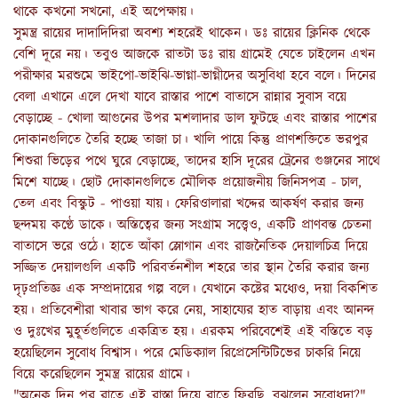
থাকে কখনো সখনো, এই অপেক্ষায়।
সুমন্ত্র রায়ের দাদাদিদিরা অবশ্য শহরেই থাকেন। ডঃ রায়ের ক্লিনিক থেকে
বেশি দূরে নয়। তবুও আজকে রাতটা ডঃ রায় গ্রামেই যেতে চাইলেন এখন
পরীক্ষার মরশুমে ভাইপো-ভাইঝি-ভাগ্না-ভাগ্নীদের অসুবিধা হবে বলে। দিনের
বেলা এখানে এলে দেখা যাবে রাস্তার পাশে বাতাসে রান্নার সুবাস বয়ে
বেড়াচ্ছে - খোলা আগুনের উপর মশলাদার ডাল ফুটছে এবং রাস্তার পাশের
দোকানগুলিতে তৈরি হচ্ছে তাজা চা। খালি পায়ে কিন্তু প্রাণশক্তিতে ভরপুর
শিশুরা ভিড়ের পথে ঘুরে বেড়াচ্ছে, তাদের হাসি দূরের ট্রেনের গুঞ্জনের সাথে
মিশে যাচ্ছে। ছোট দোকানগুলিতে মৌলিক প্রয়োজনীয় জিনিসপত্র - চাল,
তেল এবং বিস্কুট - পাওয়া যায়। ফেরিওালারা খদ্দের আকর্ষণ করার জন্য
ছন্দময় কণ্ঠে ডাকে। অস্তিত্বের জন্য সংগ্রাম সত্ত্বেও, একটি প্রাণবন্ত চেতনা
বাতাসে ভরে ওঠে। হাতে আঁকা স্লোগান এবং রাজনৈতিক দেয়ালচিত্র দিয়ে
সজ্জিত দেয়ালগুলি একটি পরিবর্তনশীল শহরে তার স্থান তৈরি করার জন্য
দৃঢ়প্রতিজ্ঞ এক সম্প্রদায়ের গল্প বলে। যেখানে কষ্টের মধ্যেও, দয়া বিকশিত
হয়। প্রতিবেশীরা খাবার ভাগ করে নেয়, সাহায্যের হাত বাড়ায় এবং আনন্দ
ও দুঃখের মুহূর্তগুলিতে একত্রিত হয়। এরকম পরিবেশেই এই বস্তিতে বড়
হয়েছিলেন সুবোধ বিশ্বাস। পরে মেডিক্যাল রিপ্রেসেন্টিটিভের চাকরি নিয়ে
বিয়ে করেছিলেন সুমন্ত্র রায়ের গ্রামে।
"অনেক দিন পর রাতে এই রাস্তা দিয়ে রাতে ফিরছি, বুঝলেন সুবোধদা?"