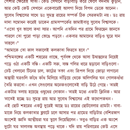
পেশার ক্ষেত্রেই সত্যি। কেউ সেখানে বাড়াবাড়ি করে ফেলে বদনাম কুড়ান,
আর কেউ কেউ সেখানে একেবারেই আলগা দিয়ে বিপদ ডেকে আনেন।
সুবোধ বিশ্বাসের সাথে ডঃ সুমন্ত্র রায়ের সম্পর্ক ঠিক সেরকমটা নয়। ডঃ রায়
দাদা সম্বোধন করেই ডাকেন গ্রামসম্পর্কের জামাইবাবু সুবোধ বিশ্বাসকে।
"এতো খুব ভালো কথা স্যার। আপনি এতদিন পর গ্রামে ফিরছেন জানতে
পারলে তো পুরো পাড়া ভেঙে পড়বে। একবার আমাদের বাড়িও ঘুরে যান
তাহলে।"
"আমাকে তো কাল সকালেই কলকাতা ফিরতে হবে।"
পশ্চিমবঙ্গের একটি শহরের প্রান্তে, পূর্ববঙ্গ থেকে আসা উদ্বাস্তুদের নিয়েই
গড়ে ওঠা একটি বস্তি। একটি সরু, ব্যস্ত গলির ধারে ছড়ানো বাড়িগুলো।
ঢেউ খেলানো টিনের চাল, কাঠের তক্তা এবং ত্রিপল দিয়ে জোড়া লাগানো
অস্থায়ী ঘরগুলি কাঁধে কাঁধ মিলিয়ে দাঁড়িয়ে থেকে অলিগলির ঘন গোলকধাঁধা
তৈরি করতো। এখন সেগুলোর অনেকগুলোতেই বাড়ি উঠে গেছে। তারই
একটার তলায় হয়েছে ওষুধের দোকান। তারই মধ্যে একটা ক্লিনিক। আর
তাতেই হচ্ছে ডঃ সুমন্ত্র রায় আর সুবোধ বিশ্বাসের এই কথোপকথন।
এই ছোট শহরের একটু দুরেই আছে ডঃ রায়ের ছোটবেলার গ্রামটা। বাবা-
মাকে নিয়ে কলকাতার ফ্ল্যাটে চলে আসার পর গ্রামের বাড়িটার বেশিরভাগ
অংশেই জ্ঞাতি আত্মীয়রা ঘর তুলে দিয়েছিলেন। তবুও বাড়ির এক অংশে
দুটো ঘর তালাবন্ধ অবস্থায় পড়ে থাকে। যদি রায় পরিবারের কেউ এসে