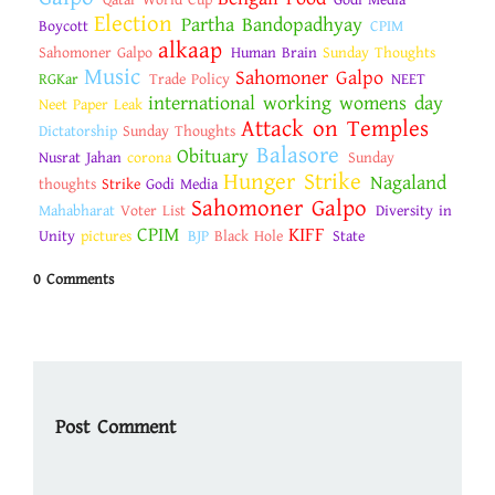
Qatar World Cup
Godi Media
Election
Partha Bandopadhyay
Boycott
CPIM
alkaap
Sahomoner Galpo
Human Brain
Sunday Thoughts
Music
Sahomoner Galpo
RGKar
Trade Policy
NEET
international working womens day
Neet Paper Leak
Attack on Temples
Dictatorship
Sunday Thoughts
Balasore
Obituary
Nusrat Jahan
corona
Sunday
Hunger Strike
Nagaland
thoughts
Strike
Godi Media
Sahomoner Galpo
Mahabharat
Voter List
Diversity in
CPIM
KIFF
Unity
pictures
BJP
Black Hole
State
0 Comments
Post Comment