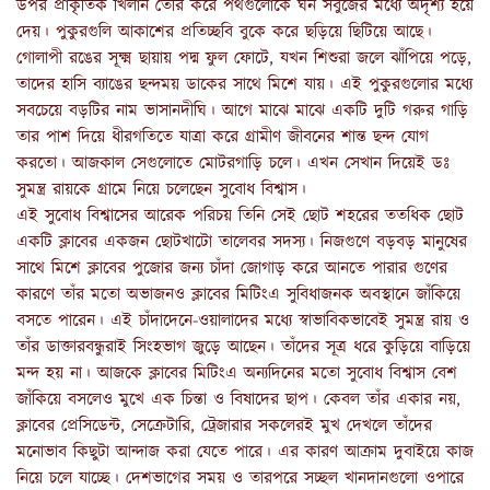
উপর প্রাকৃতিক খিলান তৈরি করে পথগুলোকে ঘন সবুজের মধ্যে অদৃশ্য হয়ে
দেয়। পুকুরগুলি আকাশের প্রতিচ্ছবি বুকে করে ছড়িয়ে ছিটিয়ে আছে।
গোলাপী রঙের সূক্ষ্ম ছায়ায় পদ্ম ফুল ফোটে, যখন শিশুরা জলে ঝাঁপিয়ে পড়ে,
তাদের হাসি ব্যাঙের ছন্দময় ডাকের সাথে মিশে যায়। এই পুকুরগুলোর মধ্যে
সবচেয়ে বড়টির নাম ভাসানদীঘি। আগে মাঝে মাঝে একটি দুটি গরুর গাড়ি
তার পাশ দিয়ে ধীরগতিতে যাত্রা করে গ্রামীণ জীবনের শান্ত ছন্দ যোগ
করতো। আজকাল সেগুলোতে মোটরগাড়ি চলে। এখন সেখান দিয়েই ডঃ
সুমন্ত্র রায়কে গ্রামে নিয়ে চলেছেন সুবোধ বিশ্বাস।
এই সুবোধ বিশ্বাসের আরেক পরিচয় তিনি সেই ছোট শহরের ততধিক ছোট
একটি ক্লাবের একজন ছোটখাটো তালেবর সদস্য। নিজগুণে বড়বড় মানুষের
সাথে মিশে ক্লাবের পুজোর জন্য চাঁদা জোগাড় করে আনতে পারার গুণের
কারণে তাঁর মতো অভাজনও ক্লাবের মিটিংএ সুবিধাজনক অবস্থানে জাঁকিয়ে
বসতে পারেন। এই চাঁদাদেনে-ওয়ালাদের মধ্যে স্বাভাবিকভাবেই সুমন্ত্র রায় ও
তাঁর ডাক্তারবন্ধুরাই সিংহভাগ জুড়ে আছেন। তাঁদের সূত্র ধরে কুড়িয়ে বাড়িয়ে
মন্দ হয় না। আজকে ক্লাবের মিটিংএ অন্যদিনের মতো সুবোধ বিশ্বাস বেশ
জাঁকিয়ে বসলেও মুখে এক চিন্তা ও বিষাদের ছাপ। কেবল তাঁর একার নয়,
ক্লাবের প্রেসিডেন্ট, সেক্রেটারি, ট্রেজারার সকলেরই মুখ দেখলে তাঁদের
মনোভাব কিছুটা আন্দাজ করা যেতে পারে। এর কারণ আক্রাম দুবাইয়ে কাজ
নিয়ে চলে যাচ্ছে। দেশভাগের সময় ও তারপরে সচ্ছল খানদানগুলো ওপারে