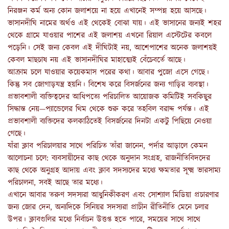
নিরঞ্জন কর্ম অন্য কোন জলাশয়ে না হয়ে এখানেই সম্পন্ন হয়ে আসছে।
ভাসানদীঘি নামের অর্থও এই থেকেই বোঝা যায়। এই ভাসানের জন্যই শহর
থেকে গ্রামে যাওয়ার পাশের এই জলাশয় এখনো রিয়াল এস্টেটের কবলে
পড়েনি। সেই জন্য কেবল এই দীঘিটাই নয়, আশেপাশের অনেক জলাশয়ই
কেবল মাছচাষ নয় এই ভাসানদীঘির মাহাত্ম্যেই বেঁচেবর্তে আছে।
আক্রাম চলে যাওয়ার কয়েকমাস পরের কথা। আবার পুজো এসে গেছে।
কিন্তু সব জোগাড়যন্ত্র হয়নি। বিশেষ করে বিসর্জনের জন্য গাড়ির ব্যবস্থা।
প্রভাবশালী ব্যক্তিত্বদের আধিপত্যে পরিচালিত আয়োজক কমিটিই সবকিছুর
সিদ্ধান্ত নেয়—প্যান্ডেলের থিম থেকে শুরু করে তহবিল বরাদ্দ পর্যন্ত। এই
প্রভাবশালী ব্যক্তিদের কলকাঠিতেই বিসর্জনের দিনটা একটু পিছিয়ে নেওয়া
গেছে।
যাঁরা ক্লাব পরিচালয়ার সাথে পরিচিত তাঁরা জানেন, পর্দার আড়ালে কেমন
আলোচনা চলে: ব্যবসায়ীদের কাছ থেকে অনুদান সংগ্রহ, রাজনীতিবিদদের
কাছ থেকে অনুগ্রহ আদায় এবং ক্লাব সদস্যদের মধ্যে ক্ষমতার সূক্ষ্ম ভারসাম্য
পরিচালনা, সবই আছে তার মধ্যে।
এখানে আবার তরুণ সদস্যরা আধুনিকীকরণ এবং সোশ্যাল মিডিয়া প্রচারণার
জন্য জোর দেন, অন্যদিকে সিনিয়র সদস্যরা প্রাচীন রীতিনীতি মেনে চলার
উপর। ক্লাবগুলির মধ্যে নির্বাচন উত্তপ্ত হতে পারে, সময়ের সাথে সাথে