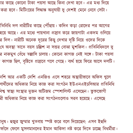
ার কাছে কোনো টাকা পয়সা আছে কিনা দেখা হবে। এর মধ্য দিয়ে
 করা হবে। মিটিংয়ের সিদ্ধান্ত অনুযায়ী দু দেশই মেনে নেবে সেটা।
্রতিনিধি দল নারীটির কাছে পৌঁছায়। কদিন কড়া রোদের পর আগের
 হয়ে আছে। এর মধ্যে পায়খানা প্রস্রাব করে জায়গাটা একদম গুলিয়ে
িল। নারীটি অনেক দূরের কিছু দেখার দৃষ্টি নিয়ে ওদের দিকে
 অবস্থা তাতে বয়স চল্লিশ না সত্তর বোঝা মুশকিল। প্রতিনিধিদলে দু
র নাকমুখ বেঁধে তল্লাসি চালায়। কোনো কাগজ নেই সঙ্গে। টাকা পয়সা
কাগজ ছিল, বৃষ্টিতে প্রস্রাবে গলে গেছে। ব্যর্থ হয়ে ফিরে আসে দলটি।
 বিদেশি আর একটি দেশি এনজিও এসে শহরে অস্থায়ীভাবে অফিস খুলে
 শরণার্থীদের অধিকার নিয়ে কাজ করা সংগঠন ইউএনএইচসিআর প্রতিনিধি
শ্ব স্বাস্থ্য সংস্থার দুজন অটিজম স্পেশালিস্ট এসেছেন। ভুক্তভোগী
ি নারী অধিকার নিয়ে কাজ করা সংগঠনগুলোও সরব হয়েছে। এসেছে
ুষ। হুজুর জুম্মার খুতবায় স্পষ্ট করে বলে দিয়েছেন: এসব ইহুদি
 ফাঁদে ফেলে মুসলমানদের ইমান আকিদা নষ্ট করে দিতে চাচ্ছে বিধর্মীরা।