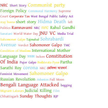
Communist party
NRC
Short Story
Foreign Policy
Communal Harmony
Supreme
Court
Corporate Tax
West Bengal Public Safety Act
Hidma Death
short story
stay home
left
nrc
Ramnavami
Rahul Gandhi
Politics
NRC
JNU VC
Sanatani
World Water Day
Media Trial
Sohrabardi
Sahomoner Galpo
Tajmahal
Avenue
Sahomoner Galpo
Verdict
TMC
International Mother
Condition of Muslims
Constitution
Language Day
মহরম
Isckon
Of India
Partha
Pujor Galpo
Bedabrata Pyne
corona
Sarathi Roy
NRC
জেসিন্দা আরদার্ন
Sahomoner Galpo
Feminist Movement
Russian Revolution
Asbestos
Full Moon
Bengali Language Attacked
begging
Judicial Killing
Migrant Labours
Film
Sunday Thoughts
Chhattisgarh
BJP