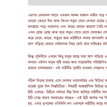
এরপর নোম্যানস ল্যান্ডে একজন অক্ষম অজ্ঞাত নারীর পড়ে
কোনো কোনো দিন কাক কিংবা শকুন যেতে দেখলে মাঠের 
অবস্থানে পড়ে থাকলেও এবং কারো কোনো ঝামেলা তৈরি ন
এখন রোজ রোজ কাক আর শকুন যেতে দেখে লোকজন সেই আন্দা
করে দেখে, কাকে, শকুনে আর নারীটিতে খাবার ভাগাভাগি কর
আগ বাড়িয়ে কোনো খোঁজখবর নিয়ে কেউ আর দায়িত্বের ফাঁদ
কিন্তু পৃথিবীতে এখনো কিছু মানুষ আছে যারা আগ বাড়িয়
কখনো এইসব মানুষ সৃষ্টি করার জন্য প্রয়োজনীয় পরিস্থিতি
গ্রামের লোকজনের। এই নারীটির গৃহহীন হওয়ার পেছনেও 
পঁচিশ দিনের মাথায় এসে দেশের প্রথমসারির এক মিডিয়া ঘ
মধ্যেই লুফে নিল বিশ্বমিডিয়া। বিষয়টি আন্তর্জাতিক মিড
চিঠি এসেছে। চিঠিতে ঘটনার তীব্র নিন্দা জানিয়ে নারীটির
চিঠি গেছে ভারত সরকারের কাছেও। এই চিঠি আসার পর বিজি
হয়, এবার দুপক্ষের প্রতিনিধি দল একসঙ্গে নারীটির কাছে