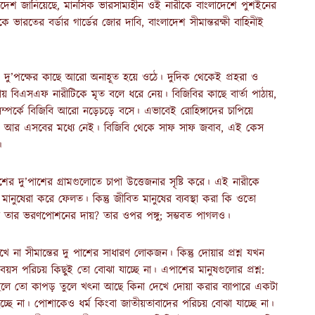
লাদেশ জানিয়েছে, মানসিক ভারসাম্যহীন ওই নারীকে বাংলাদেশে পুশইনের
ভারতের বর্ডার গার্ডের জোর দাবি, বাংলাদেশ সীমান্তরক্ষী বাহিনীই
টি দু’পক্ষের কাছে আরো অনাহূত হয়ে ওঠে। দুদিক থেকেই প্রহরা ও
বিএসএফ নারীটিকে মৃত বলে ধরে নেয়। বিজিবির কাছে বার্তা পাঠায়,
্পর্কে বিজিবি আরো নড়েচড়ে বসে। এভাবেই রোহিঙ্গাদের চাপিয়ে
েশ আর এসবের মধ্যে নেই। বিজিবি থেকে সাফ সাফ জবাব, এই কেস
।
েশের দু’পাশের গ্রামগুলোতে চাপা উত্তেজনার সৃষ্টি করে। এই নারীকে
মানুষেরা করে ফেলত। কিন্তু জীবিত মানুষের ব্যবস্থা করা কি ওতো
েবে তার ভরণপোশনের দায়? তার ওপর পঙ্গু; সম্ভবত পাগলও।
না সীমান্তের দু পাশের সাধারণ লোকজন। কিন্তু দোয়ার প্রশ্ন যখন
য়স পরিচয় কিছুই তো বোঝা যাচ্ছে না। এপাশের মানুষগুলোর প্রশ্ন:
ষ হলে তো কাপড় তুলে খৎনা আছে কিনা দেখে দোয়া করার ব্যাপারে একটা
ব হচ্ছে না। পোশাকেও ধর্ম কিংবা জাতীয়তাবাদের পরিচয় বোঝা যাচ্ছে না।