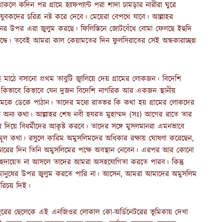
 কদিন পর গ্রামে হ্যাফপ্যান্ট পরা শাদা চামড়ার নারীরা ঘুরে
বকদের চরিত্র নষ্ট করে দেবে। মেয়েরা বেপথে যাবে। আল্লাহর
নের উপর এরা জুলুম করছে। ফিলিস্তিনে জোটবেঁধে বোমা ফেলছে ইহুদি
ধে। তবেই আমরা কাল কেয়ামতের দিন ফুলসিরাতের সেই অন্ধকারাচ্ছন্ন
ি মাঠে বসানো প্রথম তাবুটি জ্বালিয়ে দেয় গ্রামের লোকজন। বিদেশি
র কিভাবে কিভাবে যেন দুজন বিদেশি নাগরিক আর একজন স্থানীয়
মামকে ডেকে পাঠান। তাদের মধ্যে রাতভর কি কথা হয় গ্রামের লোকদের
 অন্য কথা। আল্লাহর শেষ নবী হযরত মুহাম্মদ (সঃ) আগের রাতে তার
ার দিয়ে বিধর্মীদের আকৃষ্ট করবে। তাদের সঙ্গে মুসলমানরা এমনভাবে
 মূল কথা। রসুলে কারিম অমুসলিমদের অধিকার রক্ষায় ঘোষণা করেছেন,
চারের দিন তিনি অমুসলিমের পক্ষে অবস্থান নেবেন। এরপর আর কোনো
দায়েত না আসলে তাদের আমরা অসহযোগিতা করতে পারব। কিন্তু
 মানুষের উপর জুলুম করতে পারি না। আসেন, আমরা আমাদের অমুসলিম
রিচয় দিই।
ুরের ছেলেকে এই এনজিওর লোকাল কো-অর্ডিনেটরের ভূমিকায় দেখা