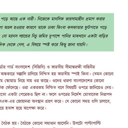
্ডে পড়ে আছে এক নারী। নিজেকে মানসিক ভারসাম্যহীন প্রমাণ করার
 অচল হওয়ার কারণে তাকে ঢাকা কিংবা কলকাতার ফুটপাতে পড়ে
নো ম্যানস ল্যান্ডের নিচু জমির দুপাশে পানির মাঝখানে একটা বাড়ির
িক থেকে গেল, এ বিষয়ে স্পষ্ট করে কিছু জানা যায়নি।
ার গার্ড বাংলাদেশ (বিজিবি) ও ভারতীয় সীমান্তরক্ষী বাহিনীর
 অন্ধকারে তল্লাসি চালিয়ে নিশ্চিত হয় ভারতীয় স্পাই কিনা। তেমন কোনো
োম স্কোয়াড নিয়ে যায় ওর কাছে। ওদের ধারণা বাংলাদেশের কোনো
 নাটক ফেঁদেছে। ওরা একরকম নিশ্চিত বলে বিষয়টি ওপরে জানিয়েও দেয়।
রার মতো একটা পেরেকও ছিল না। ফলে ওপরের নির্দেশ মোতাবেক নিরাপদ
 বিএসএফ-এর জোয়ানরা অবস্থান গ্রহণ করে। যে কোনো সময় গুলি চালাবে,
পেয়ে হতাশ হয়ে অপেক্ষা করে।
যায়ে বৈঠক হয়। বৈঠকে কোনো সমাধান আসেনি। উলটো পাল্টাপাল্টি