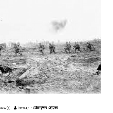
view(s)
লিখেছেন :
মোজাফ্‌ফর হোসেন