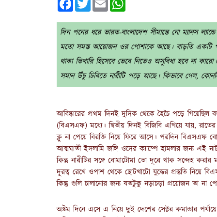
দিন পনের ধরে ভারত-বাংলাদেশ সীমান্তে নো ম্যানস ল্যান
মতো সমস্ত আয়োজন ওর পোশাকে আছে। বাড়তি একটি পা
থাকা ভিখারি হিসেবে ভেবে নিতেও অসুবিধা হবে না কারো। 
সমান উঁচু ঢিবিতে নারীটি পড়ে আছে। কিভাবে গেল, কোনদ
আবিষ্কারের প্রথম দিনই দুদিক থেকে হৈচৈ পড়ে গিয়েছিল বর্ড
(বিএসএফ) মধ্যে। দ্বিতীয় দিনই বিজিবি এগিয়ে যায়, রাতের
ক্লু না পেয়ে বিরক্তি নিয়ে ফিরে আসে। পরদিন বিএসএফ ব
আত্মঘাতী ইসলামি জঙ্গি ওদের ক্যাম্পে হামলার জন্য এই
কিন্তু নারীটির সঙ্গে বোমাটোমা তো দূরে থাক সন্দেহ ক
দূরত্ব রেখে ওপাশ থেকে ছোটখাটো যুদ্ধের প্রস্তুতি নিয়ে
কিন্তু গুলি চালানোর জন্য যতটুকু নড়াচড়া প্রয়োজন তা না 
অষ্টম দিনে এসে এ নিয়ে দুই দেশের সেক্টর কমান্ডার পর্