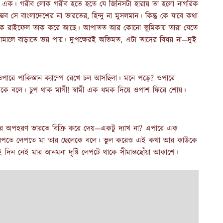
হয় এক। গরীব লোক গরীব হতে হতে যে জিনিসটা হারায় তা হলো নাগরিক
্ভব সে বাংলাদেশের না ভারতের, হিন্দু না মুসলমান। কিন্তু কে যাবে কথা
 থেকে রাইফেল তাক করে আছে। আপাতত আর কোনো ভূমিকায় তারা যেতে
ঝামালে বাড়াতে ভয় পায়। দুপক্ষেরই অভিমত, এটা তাদের বিষয় না—দুই
 ওপারে পাকিস্তান ক্যাম্পে রেখে চল আসছিলা। মনে পড়ে? ওপারে
বামীকে বলে। চুপ থাক মাগী! স্বামী এক ধমক দিয়ে ওপাশ ফিরে শোয়।
ের অপহরণ ভারতে বিক্রি করে দেয়—একটু দ্যাখ না? এপারে এক
বর লেপতে লেপতে মা তার ছেলেকে বলে। ভুল করেও এই কথা আর কাউকে
 দিন নেই মার আনমনা দৃষ্টি লেপটে থাকে সীমান্তছোঁয়া আকাশে।