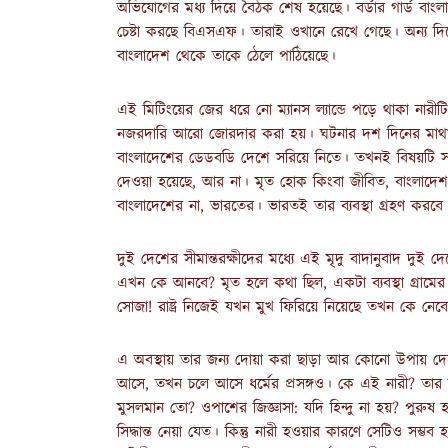
অভিযোগের মধ্য দিয়ে বৈঠক শেষ হয়েছে। বর্ডার গার্ড বাং
চেষ্টা করছে বিএসএফ। তারাই ওখানে রেখে গেছে। অন্য দিকে 
বাংলাদেশ থেকে তাকে ঠেলে পাঠিয়েছে।
এই মিটিংয়ের জের ধরে নো ম্যানস ল্যান্ডে পড়ে থাকা নারী
নজরদারি আরো জোরদার করা হয়। ঘটনার দশ দিনের মাথায় 
বাংলাদেশের ডেডবডি দেশে সরিয়ে নিতে। তখনই বিষয়টি সম
দেওয়া হয়েছে, আর না। মৃত হোক কিংবা জীবিত, বাংলাদ
বাংলাদেশের না, ভারতের। ভারতই তার ব্যবস্থা গ্রহণ করবে
দুই দেশের সীমান্তরক্ষীদের মধ্যে এই মৃদু বাদানুবাদ দুই দ
এখন কে আনবে? মৃত হলে কথা ছিল, একটা ব্যবস্থা গ্রামের 
সোজা! রাষ্ট্র নিজেই যখন মুখ ফিরিয়ে নিয়েছে তখন কে ন
এ অবস্থায় তার জন্য দোয়া করা ছাড়া আর কোনো উপায় দেখে 
আসে, তখন চলে আসে ধর্মের প্রসঙ্গও। কে এই নারী? তার ব
মুসলমান তো? ওপাশের জিজ্ঞাসা: যদি হিন্দু না হয়? পুরু
সিদ্ধান্ত নেয়া যেত। কিন্তু নারী হওয়ার কারণে সেটিও সম্ভ