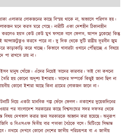
 থাকা এলাকার লোকজনের কাছে বিস্ময় থাকে না, অভ্যাসে পরিণত হয়।
লোকজন মনে করত মরে গেছে। নারীটি একা দেশহীন ঠিকানাহীন
া করলেও হয়ত কেউ কেউ মুখ ফসকে বলে ফেলত, আপদ চুকেছে! কিন্তু
জটুকুও করতে পারে না। দু দিক থেকে দুটি রাষ্ট্রীয় দূরবীন জুম
ে কাড়াকাড়ি করে খাচ্ছে। কিভাবে খাবারটা ওখানে পৌঁছাচ্ছে এ বিষয়ে
ে পা রাখতে চায় না।
ে এইসব মানুষ খোঁজে। এঁদের নিয়েই তাদের কারবার। তাই তো কখনো
ও তৈরি হয় কোনো অদৃশ্য ইশারায়। তাদের সম্পর্কে কিছুই জানা ছিল না
বায়বীয় কোনো ইশারা আছে কিনা গ্রামের লোকজন জানে না।
টনাটি নিয়ে একটা মানবিক গল্প ফেঁদে ফেলল। প্রকাশের দুয়েকদিনের
িয়া হওয়ার পর বাংলাদেশ সরকারের কাছে বিশ্বসংঘের সদর দফতর থেকে
 সমস্ত বিষয় দেখভাল করার জন্য সরকারকে আহ্বান করা হয়েছে। অনুরূপ
বি ও বিএসএফ দ্বিতীয় বার পতাকা বৈঠকে বসে। মিটিংয়ে সিদ্ধান্ত
 যাবে। প্রথমে দেখবে কোনো দেশের জাতীয় পরিচয়পত্র বা এ জাতীয়