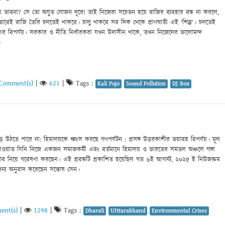
য়ে ভাবনা? সে তো অযুত যোজন দূরে! তাই নিজেরা সচেতন হয়ে বাজির ব্যবহার বন্ধ না করলে,
েই বাজি তৈরি চলতেই থাকবে। চালু থাকবে সব দিক থেকে প্রাণঘাতী এই ‘শিল্প’। চলতেই
াণের বিপর্যয়। সরকার ও নীতি নির্ধারকরা যখন উদাসীন থাকে, তখন নিজেদের ভালোমন্দ
।
Comment(s)
|
621
|
Tags :
Kali Pujo
Sound Pollution
DJ Box
ড়ে উঠতে পারে না: হিমালয়কে ধ্বংস করছে গণপর্যটন : প্রসঙ্গ উত্তরকাশীর ভয়াবহ বিপর্যয়। মূল
ণ রাওয়াত যিনি নিজে একজন সমাজকর্মী এবং বর্তমানে হিমালয় ও ভারতের সমতল অঞ্চলে গঙ্গা
ব নিয়ে গবেষণা করছেন। এই প্রবন্ধটি প্রকাশিত হয়েছিল গত ৬ই আগস্ট, ২০২৫ ই নিউজরুম
ন্য অনুবাদ করেছেন সন্তোষ সেন।
ent(s)
|
1298
|
Tags :
Dharali
UIttarakhand
Environmental Crises