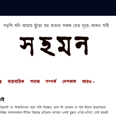
পড়শি যদি আমায় ছুঁতো যম যাতনা সকল যেত দূরে: লালন সাঁই
প
ধারাবাহিক
সমাজ
সম্পর্ক
দেশকাল
আরও
ড়াই
রোধী' বা 'উস্কানিদাতা' বলে গালি দিচ্ছেন, তারা কি বোঝেন যে তাঁর চীনের আগ্রাসনের
 দিল্লির শাসকদলের নীতির বিরুদ্ধে প্রতিবাদ আসলে একই মুদ্রার এপিঠ-ওপিঠ? সেই জন্যেই