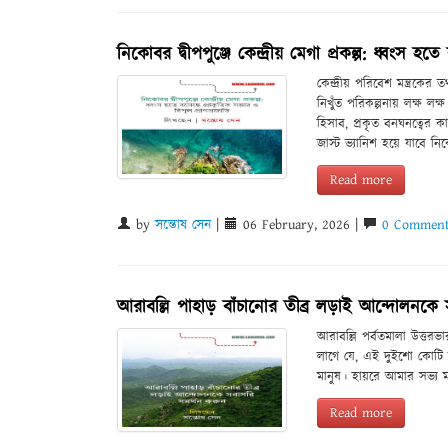
নিকোবর দ্বীপপুঞ্জে কেন্দ্রীয় মেগা প্রকল্প: ধ্বংস হত
কেন্দ্রীয় পরিবেশ মন্ত্রকে
নিখুঁত পরিকল্পনায় লক্ষ লক
হিসাব, প্রকৃত বনঘনত্বের ক
জাস্ট ভ্যানিশ হয়ে যাবে নিক
Read more
by
সন্তোষ সেন
|
06 February, 2026 |
0 Comment
আরাবল্লি পাহাড় বাঁচানোর তীব্র লড়াই আন্দোলনকে
আরাবল্লি পর্বতমালা উত্ত
লাগে যে, এই দুইশো কোটি ব
মানুষ। হায়রে আমার সভ্য 
Read more