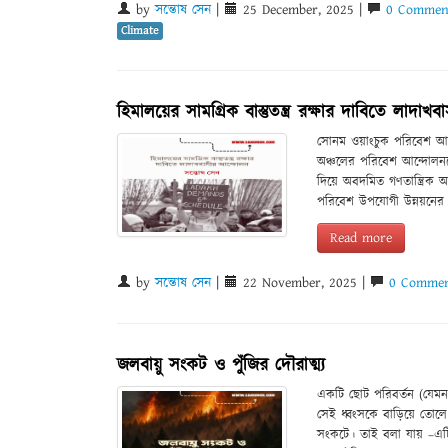
by
সন্তোষ সেন
|
25 December, 2025 |
0 Comment
Climate
হিমালয়ের সামগ্রিক বাস্তুতন্ত্র রক্ষার দাবিতে লাদা
সোনম ওয়াংচুক পরিবেশ আন্দ
অঞ্চলের পরিবেশ আন্দোলনকে
দিয়ে অবদমিত গণতান্ত্রিক অধি
পরিবেশ উপযোগী উন্নয়নের অ
Read more
by
সন্তোষ সেন
|
22 November, 2025 |
0 Commen
জলবায়ু সংকট ও পুঁজির দৌরাত্ম্য
একটি ছোট পরিবর্তন (যেমন
সেই ধ্বংসকে বাড়িয়ে তোলে
সংকটে। তাই বলা যায় –এটি 