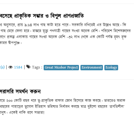
ে বসেছে প্রাকৃতিক সম্ভার ও বিপুল প্রাণপ্রজাতি
র তথ্য অনুসারে, প্রায় ৯.৬৪ লাখ গাছ কাটা হতে পারে। সরকারি নথিতেই এর উল্লেখ আছে। কি
্ষ গাছ মেরে ফেলা হবে। বাস্তবে মৃত্যু পথযাত্রী গাছের সংখ্যা অনেক বেশি। পরিবেশ বিশেষজ্ঞদের
ারণে প্রকল্প এলাকায় গাছের সংখ্যা অনেক বেশি –৩২ লাখ থেকে এক কোটি পর্যন্ত বৃহৎ বৃক্ষ
োবর দ্বীপপুঞ্জে।
(s)
|
1584
|
Tags :
Great Nicobor Project
Environment
Ecology
 সরাসরি সমর্থন করুন
রভারতে ২০০ কোটি বছর ধরে ভূ-প্রাকৃতিক বাফার জোন হিসেবে কাজ করছে। ভাবতেও অবাক
ছরের পাহাড়ের ভূগোল ইতিহাস ভবিষ্যত নির্ধারন করছে মাত্র দুইশো বছরের ‘প্রগতিশীল’
মানুষ। একেই নাকি বলে সভ্যতা!