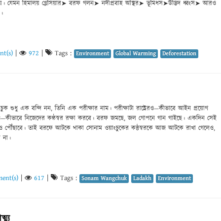
ূপ নেয়। যেমন হিমালয় গ্লেসিয়ার➤ বরফ গলন➤ নদীপ্রবাহ অস্থির➤ ভূমিধস➤উদ্ভিদ ধ্বংস➤ আরও
ন।
t(s)
|
972
|
Tags :
Environment
Global Warming
Deforestation
ক শুধু এক বন্দি নন, তিনি এক পরীক্ষার নাম। পরীক্ষাটা রাষ্ট্রেরও—কীভাবে আইন প্রয়োগ
ও—কীভাবে নিজেদের কণ্ঠস্বর রক্ষা করবে। বরফ জমছে, জল গোপনে গান গাইছে। একদিন সেই
ও পৌঁছাবে। তাই বরফে আটকে থাকা সোনাম ওয়াংচুকের কন্ঠস্বরকে আজ আটকে রাখা গেলেও,
ে না।
ent(s)
|
617
|
Tags :
Sonam Wangchuk
Ladakh
Environment
ম্য