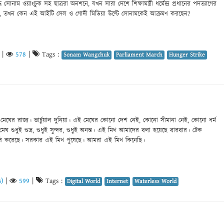
্ধে সোনাম ওয়াংচুক সহ ছাত্ররা অনশনে, যখন সারা দেশে শিক্ষামন্ত্রী ধর্মেন্দ্র প্রধানের পদত্যাগের
, তখন কেন এই আইটি সেল ও গোদী মিডিয়া উল্টে সোনামকেই আক্রমণ করছেন?
|
578
|
Tags :
Sonam Wangchuk
Parliament March
Hunger Strike
 মেঘের রাজ্য। ভার্চুয়াল দুনিয়া। এই মেঘের কোনো দেশ নেই, কোনো সীমানা নেই, কোনো ধর্ম
ঘ শুধুই শুভ্র, শুধুই সুন্দর, শুধুই অনন্ত। এই মিথ আমাদের বলা হয়েছে বারবার। টেক
রি করেছে। সরকার এই মিথ পুষেছে। আমরা এই মিথ কিনেছি।
)
|
599
|
Tags :
Digital World
Internet
Waterless World