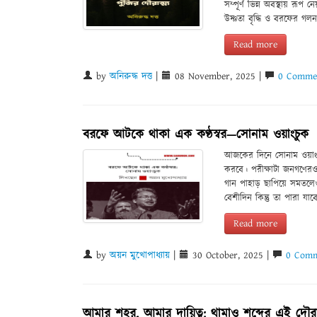
সম্পূর্ণ ভিন্ন অবস্থায় র
উষ্ণতা বৃদ্ধি ও বরফের গল
Read more
by
অনিরুদ্ধ দত্ত
|
08 November, 2025 |
0 Commen
বরফে আটকে থাকা এক কণ্ঠস্বর—সোনাম ওয়াংচুক
আজকের দিনে সোনাম ওয়াংচু
করবে। পরীক্ষাটা জনগণের
গান পাহাড় ছাপিয়ে সমতলে
বেশীদিন কিন্তু তা পারা যাব
Read more
by
অয়ন মুখোপাধ্যায়
|
30 October, 2025 |
0 Comm
আমার শহর, আমার দায়িত্ব: থামাও শব্দের এই দৌরাত্