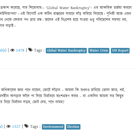
পোর্ট প্রকাশ করেছে, যার শিরোনাম— 'Global Water Bankruptcy'। এর আক্ষরিক তর্জমা করলে
র দেউলিয়াপনা'। এই রিপোর্ট এক কঠিন বাস্তবের সামনে দাঁড় করিয়ে দিয়েছে। পৃথিবী আজ এমন
যেখান থেকে ফেরার পথ প্রায় বন্ধ। জলের এই নিঃশেষ হয়ে যাওয়া শুধু পরিবেশের সমস্যা নয়,
কার লড়াই।
t(s)
|
1478
|
Tags :
Global Water Bankruptcy
Water Crisis
UN Report
ই অধিকারের জন্য পথে নামেন, ভোটে দাঁড়ান – আমরা কি তখনও বানিয়ে তোলা জাত, ধর্ম,
 অর্থহীন ঝাগড়ার ফাঁদে পা দিয়ে নির্বাচনে অংশগ্রহণ করব – না একদিন আমরা সব কিছুর
ষয় নিয়ে নির্বাচন লড়ব, ভোট দেব, পথে নামব?
s)
|
1327
|
Tags :
Environment
Election