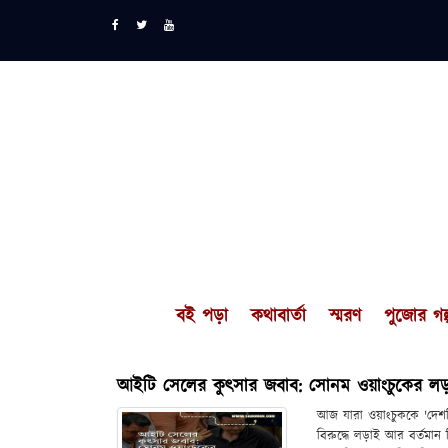
বই পড়া
কথাবার্তা
স্মরণ
পুজোর গল্
আইটি সেলের কুৎসার জবাব: সোনম ওয়াংচুকের ল
আজ যারা ওয়াংচুককে 'দেশবি
বিরুদ্ধে লড়াই আর বর্তমান