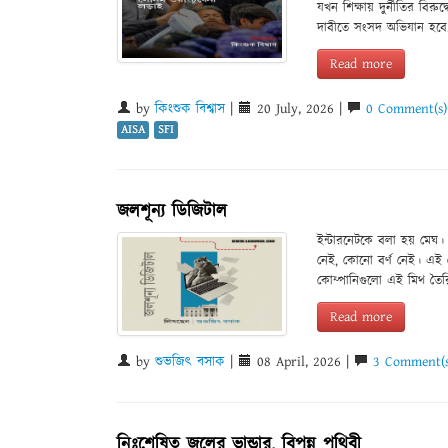
যখন শিক্ষায় দুর্নীতির বিরুদ
দাবীতে সংসদ অভিযান হবে
Read more
by
কিংশুক বিশ্বাস
|
20 July, 2026 |
0 Comment(s)
AISA
SFI
জলশূন্য ডিজিটাল
ইন্টারনেটকে বলা হয় মেঘ।
নেই, কোনো বর্ণ নেই। এই মে
কোম্পানিগুলো এই মিথ তৈ
Read more
by
শুভজিৎ বসাক
|
08 April, 2026 |
3 Comment(s
নিঃশেষিত জলের ভান্ডার, বিপন্ন পৃথিবী