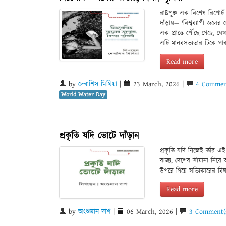
রাষ্ট্রপুঞ্জ এক বিশেষ রি
দাঁড়ায়— 'বিশ্বব্যাপী জলে
এক প্রান্তে পৌঁছে গেছে, 
এটি মানবসভ্যতার টিকে থা
Read more
by
দেবাশিস মিথিয়া
|
23 March, 2026 |
4 Commen
World Water Day
প্রকৃতি যদি ভোটে দাঁড়ান
প্রকৃতি যদি নিজেই তাঁর এ
রাজ্য, দেশের সীমানা নিয়ে
উপরে গিয়ে সত্যিকারের বি
Read more
by
অংশুমান দাশ
|
06 March, 2026 |
3 Comment(