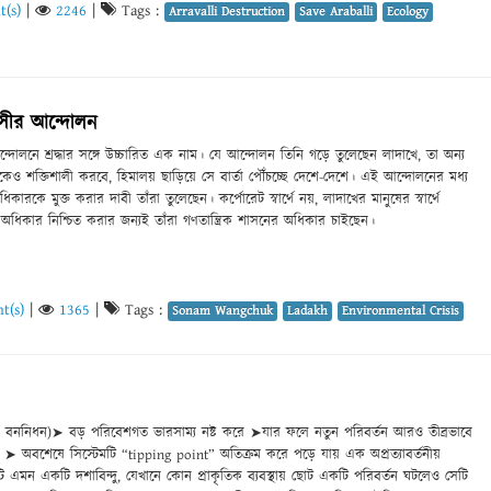
(s)
|
2246
|
Tags :
Arravalli Destruction
Save Araballi
Ecology
খবাসীর আন্দোলন
োলনে শ্রদ্ধার সঙ্গে উচ্চারিত এক নাম। যে আন্দোলন তিনি গড়ে তুলেছেন লাদাখে, তা অন‍্য
ও শক্তিশালী করবে, হিমালয় ছাড়িয়ে সে বার্তা পৌঁচচ্ছে দেশে-দেশে। এই আন্দোলনের মধ‍্য
কারকে মুক্ত করার দাবী তাঁরা তুলেছেন। কর্পোরেট স্বার্থে নয়, লাদাখের মানুষের স্বার্থে
ধিকার নিশ্চিত করার জন‍্যই তাঁরা গণতান্ত্রিক শাসনের অধিকার চাইছেন।
t(s)
|
1365
|
Tags :
Sonam Wangchuk
Ladakh
Environmental Crisis
 বননিধন)➤ বড় পরিবেশগত ভারসাম্য নষ্ট করে ➤যার ফলে নতুন পরিবর্তন আরও তীব্রভাবে
 ➤ অবশেষে সিস্টেমটি “tipping point” অতিক্রম করে পড়ে যায় এক অপ্রত্যাবর্তনীয়
এমন একটি দশাবিন্দু, যেখানে কোন প্রাকৃতিক ব্যবস্থায় ছোট একটি পরিবর্তন ঘটলেও সেটি