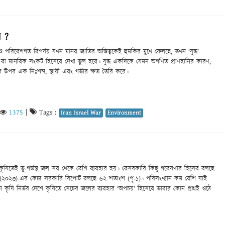
ি ?
ন ও পরিবেশগত বিপর্যয় যখন মানব জাতির অস্তিত্বকেই হুমকির মুখে ফেলছে, তখন ‘যুদ্ধ’
 বা মানবিক সংকট হিসেবে দেখা ভুল হবে। যুদ্ধ একদিকে যেমন অগণিত প্রাণহানির কারণ,
উপর এক নিঃশব্দ, স্থায়ী এবং গভীর ক্ষত তৈরি করে।
1375
|
Tags :
Iran Israel War
Environment
কৃষিতেই ভূ-গর্ভস্থ জল সব থেকে বেশি ব্যবহার হয়। বেসরকারি কিছু গবেষণার হিসেব বলছে
(২০২৩)-এর কেন্দ্র সরকারি রিপোর্ট বলছে ৬২ শতাংশ (পৃ-১)। পরিসংখ্যান কম বেশি যাই
ৃষি নির্ভর দেশে কৃষিতে সেচের জলের ব্যবহার ‘অপচয়’ হিসেবে ভাবার কোন প্রশ্নই ওঠে