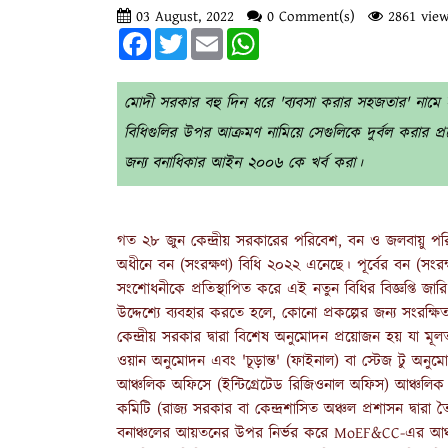
03 August, 2022
0 Comment(s)
2861 view
Facebook
Twitter
Email
WhatsApp
মোদী সরকার বহু দিন ধরে 'ব্যবসা করার সহজতার' ন
বিধিগুলির উপর আক্রমণ নামিয়ে সেগুলিকে দুর্বল করার প
জন্য বনাধিকার আইন ২০০৬ কে খর্ব করা।
গত ২৮ জুন কেন্দ্রীয় সরকারের পরিবেশ, বন ও জলবায়ু পর
অধীনে বন (সংরক্ষণ) বিধি ২০২২ এনেছে। পূর্বের বন (সং
সংশোধনীকে প্রতিস্থাপিত করে এই নতুন বিধির বিজ্ঞপ্তি জ
উদ্দেশ্যে ব্যবহার করতে হলে, কোনো প্রকল্পের জন্য সংর
কেন্দ্রীয় সরকার দ্বারা বিশেষ অনুমোদন প্রয়োজন হয় যা মূলত
ওয়ান অনুমোদন এবং 'চূড়ান্ত' (ফাইনাল) বা স্টেজ টু অনুম
আঞ্চলিক অফিসে (ইন্টিগ্রেটেড রিজিওনাল অফিস) আঞ্চলিক ক্ষ
কমিটি (রাজ্য সরকার বা কেন্দ্রশাসিত অঞ্চল প্রশাসন দ্বারা 
বনাঞ্চলের আয়তনের উপর নির্ভর করে MoEF&CC-এর আঞ্চলিক 