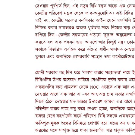
দেওয়ার পূর্বশর্ত ছিল, এই নতুন বিধি বস্তুত তাকে এক লো
কেন্দ্রীয় পরিবেশ মন্ত্রক থেকে প্রাক-অনুমোদিত। এই বিধির ব
তাই নয়, কেন্দ্রীয় সরকার বনাধিকার আইন মেনে তফসিলি
নিশ্চিত করার দায়ভারও অত্যন্ত ধূর্ততার সাথে নিজের ঘাড় থ
চাপিয়ে দিল। কেন্দ্রীয় সরকারের পাঠানো ‘চূড়ান্ত’ অনুম
করতে বলা এক প্রহসন ছাড়া আদপে আর কিছুই নয়। কোনও প
সভাকে বিস্তারিত অবহিত করে তাঁদের স্বাধীন মতামত নেওয়া
তুলবে এবং অন্যদিকে বেসরকারি সংস্থান তথা কর্পোরেটদের 
মোদী সরকার বহু দিন ধরে 'ব্যবসা করার সহজতার' না
বিধিগুলির উপর আক্রমণ নামিয়ে সেগুলিকে দুর্বল করার প্রচে
প্রকল্পগুলির জন্য গ্রামসভা থেকে NOC এড়াতে এফ আর এ-
দেওয়ার আগে এফ আর এ -এর আওতায় গ্রাম সভার সম্মতি নেওয়
দিকে ঠেলে দেওয়ার মত অজস্র উদাহরণ আমরা এর আগে দে
গতিশীল করার নামে লঘু করে দেওয়া হচ্ছে, অন্যদিকে আইন লঙ
ব্যবস্থা রেখে কর্পোরেট স্বার্থে পরিবেশ বিধি ভঙ্গকে একধর
ক্ষতিপূরণমূলক শুল্কের বিনিময়ে লোপাট হয়ে যাচ্ছে বন ও বন স
অরণ্যের সঙ্গে সম্পৃক্ত হয়ে থাকা জনজাতি; যার প্রকৃত ক্