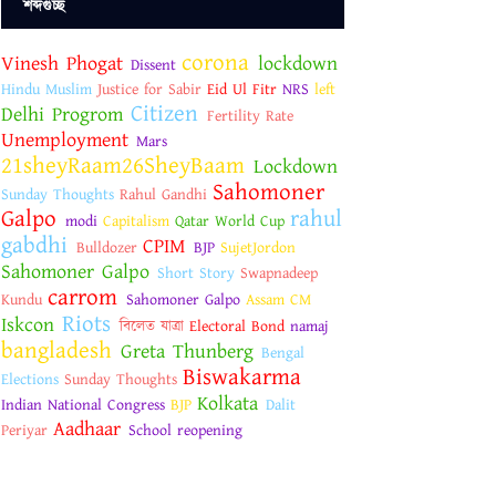
শব্দগুচ্ছ
corona
Vinesh Phogat
lockdown
Dissent
Hindu Muslim
Justice for Sabir
Eid Ul Fitr
NRS
left
Citizen
Delhi Progrom
Fertility Rate
Unemployment
Mars
21sheyRaam26SheyBaam
Lockdown
Sahomoner
Sunday Thoughts
Rahul Gandhi
Galpo
rahul
modi
Capitalism
Qatar World Cup
gabdhi
CPIM
Bulldozer
BJP
SujetJordon
Sahomoner Galpo
Short Story
Swapnadeep
carrom
Kundu
Sahomoner Galpo
Assam CM
Riots
Iskcon
বিলেত যাত্রা
Electoral Bond
namaj
bangladesh
Greta Thunberg
Bengal
Biswakarma
Elections
Sunday Thoughts
Kolkata
Indian National Congress
BJP
Dalit
Aadhaar
Periyar
School reopening