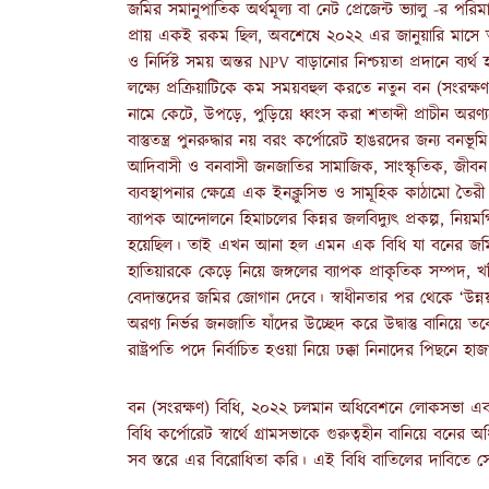
জমির সমানুপাতিক অর্থমূল্য বা নেট প্রেজেন্ট ভ্যালু -র 
প্রায় একই রকম ছিল, অবশেষে ২০২২ এর জানুয়ারি মাসে 
ও নির্দিষ্ট সময় অন্তর NPV বাড়ানোর নিশ্চয়তা প্রদানে ব্যর্
লক্ষ্যে প্রক্রিয়াটিকে কম সময়বহুল করতে নতুন বন (সংরক্ষণ
নামে কেটে, উপড়ে, পুড়িয়ে ধ্বংস করা শতাব্দী প্রাচীন অরণ্
বাস্তুতন্ত্র পুনরুদ্ধার নয় বরং কর্পোরেট হাঙরদের জন্য
আদিবাসী ও বনবাসী জনজাতির সামাজিক, সাংস্কৃতিক, জীবন 
ব্যবস্থাপনার ক্ষেত্রে এক ইনক্লুসিভ ও সামূহিক কাঠামো তৈ
ব্যাপক আন্দোলনে হিমাচলের কিন্নর জলবিদ্যুৎ প্রকল্প, নিয়ম
হয়েছিল। তাই এখন আনা হল এমন এক বিধি যা বনের জমি অ
হাতিয়ারকে কেড়ে নিয়ে জঙ্গলের ব্যাপক প্রাকৃতিক সম্পদ, খ
বেদান্তদের জমির জোগান দেবে। স্বাধীনতার পর থেকে ‘উন্ন
অরণ্য নির্ভর জনজাতি যাঁদের উচ্ছেদ করে উদ্বাস্তু বানিয়ে ত
রাষ্ট্রপতি পদে নির্বাচিত হওয়া নিয়ে ঢক্কা নিনাদের পিছনে হ
বন (সংরক্ষণ) বিধি, ২০২২ চলমান অধিবেশনে লোকসভা এবং
বিধি কর্পোরেট স্বার্থে গ্রামসভাকে গুরুত্বহীন বানিয়ে 
সব স্তরে এর বিরোধিতা করি। এই বিধি বাতিলের দাবিতে স