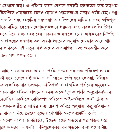
ক দেখানো ভড়ং এ পরিণত করল যেখানে বনভূমি হস্তান্তরের জন্য ছাড়পত্র
িজ্ঞপ্তিতে একবারের জন্যও কোথাও ‘গ্রামসভা’-র উল্লেখ পর্যন্ত নেই। শুধু
 উপজাতি এবং বনভূমির পরম্পরাগত বাসিন্দাদের অধিকার এবং ক্ষতিপূরণ
েকে নামিয়ে ফেলে উদ্দেশ্যমূলকভাবে শুধুমাত্র রাজ্য সরকারগুলির উপর
োদন হাতে নিয়ে রাজ্য সরকারের একজন আমলাকে বনের অধিকারের নিষ্পত্তি
্রকল্পের ছাড়পত্র তথা অরণ্য ধ্বংসের অনুমতি দেওয়ার আগে গ্রাম
র পরিবর্তে এই নতুন বিধি তাদের অপ্রাসঙ্গিক এবং ক্ষমতাহীন করে
জন্য পথ প্রশস্ত হবে।
মে ই আই এ থেকে এফ আর এ পর্যন্ত একের পর এক পরিবেশ ও বন
ষ্টা করে চলেছে। ই আই এ প্রক্রিয়াকে দুর্বল করে দেওয়া, লিনিয়ার
র একাধিক বার উলঙ্ঘন, 'নীতিগত’ বা প্রাথমিক পর্যায়ের অনুমোদন
ার প্রক্রিয়া চালানোর বদল তাকে 'চূড়ান্ত পর্যায় অনুমোদন'-এর
খেছি। একদিকে বেশিরভাগ পরিবেশ আইনগুলিকে ফাস্ট ট্র্যাক ও
্ঘনকারীদের শাস্তির মাত্রা ক্রমশ কমিয়ে শুধুমাত্র কিছু জরিমানার
নের মান্যতা দিয়ে দেওয়া হচ্ছে। পোশাকি ‘কম্পেনসেটরি লেভি’ বা
ংলগ্ন ব্যাপক জীববৈচিত্র, উচ্ছেদ হচ্ছে প্রজন্মের পর প্রজন্ম ধরে
ষতিপূরণ অসম্ভব। এমনকি ক্ষতিপূরণমূলক বন সৃজনের জন্য প্রয়োজনীয়