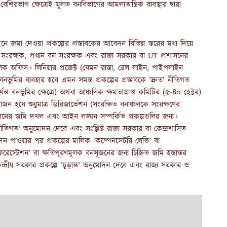
বেশিরভাগ ক্ষেত্রেই মূলত বনবিভাগের আমলাতান্ত্রিক ব্যবস্থার দ্বারা
 জমা দেওয়া প্রকল্পের প্রস্তাবকের আবেদন বিভিন্ন স্তরের মধ্য দিয়ে
ন সংরক্ষক, প্রধান বন সংরক্ষক এবং রাজ্য সরকার বা UT প্রশাসনের
চলিক অফিস। লিনিয়ার প্রজেক্ট (যেমন রাস্তা, রেল লাইন, পাইপলাইন
 বনভূমির ব্যবহার হবে এমন সমস্ত প্রকল্পের প্রস্তাবকে 'দ্রুত' নীতিগত
্ত বনভূমির ক্ষেত্রে) অথবা আঞ্চলিক ক্ষমতাপ্রাপ্ত কমিটির (৫-৪০ হেক্টর)
রয়োজন হবে শুধুমাত্র ডিরিজার্ভেশন (সংরক্ষিত বনাঞ্চলকে সংরক্ষণের
নের জমি দখল এবং আইন লঙ্ঘন সম্পর্কিত প্রকল্পগুলির জন্য।
নীতিগত' অনুমোদন দেবে এবং সংশ্লিষ্ট রাজ্য সরকার বা কেন্দ্রশাসিত
দন পাওয়ার পর প্রকল্পের মালিক ‘কম্পেনসেটরি লেভি’ বা
রেস্টেশন’ বা ক্ষতিপূরণমূলক বনসৃজনের জন্য চিহ্নিত জমি হস্তান্তর
্দ্রীয় সরকার প্রকল্পে 'চূড়ান্ত' অনুমোদন দেবে এবং রাজ্য সরকার ও