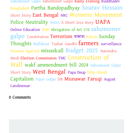
Sahomoner Galpo
Sahomoner Galpo
Rainy Evening
Buddhadev
Sourav Hossain
Partha Bandopadhyay
Bangladesh
Womens Movement
East Bengal
Short Story
NRC
UAPA
Police Neutrality
NASA
A Short love story
sahomoner
Online Education
SEBI
Abrogation of Art 370
galpo
Terrorism
Sunday
Constitution
মান্ধাতা
Ration
farmers
Thoughts
Bulldozer
Tushar Gandhi
surveillance
Budget 2025
missedcall
Poonam Agarwal
Narendra
Construction of
Modi
Election Commission
TMC
Wall
wakf ammendment bill 2024
Sahomoner Galpo
West Bengal
Short Story
Papa Deup
Dilip Ghosh
Capitalism
Munawar Faruqi
Pujor Galpo
SIR
August
Landmessar
0 Comments