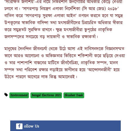
‘সংরক্ষিত জলাশয়’-এর নামে নির্ভরশীল জনগোষ্ঠির অধিকার কেড়ে নেওয়া
চলবে না। ‘সাগরপাড় নিয়ন্ত্রণ এলাকা নির্দেশিকা (সি আর জেড) ২০১৮’
বাতিল করে ‘সাগরপাড় সুরক্ষা এলাকা আইন’ প্রণয়ন করতে হবে যা সমুদ্র
উপকূলের স্বাভাবিক বাসিন্দা তথা মৎস্যজীবীদের চিরাচরিত অধিকার স্বীকার
করে সমুদ্রতট সুরক্ষিত রাখবে। ক্ষুদ্র মৎস্যজীবীরা ভুপৃষ্ঠের প্রাকৃতিক
জলসম্পদের সবচেয়ে বড় দায়ভাগী ও স্বাভাবিক রক্ষাকর্তা।
মানুষের দৈনন্দিন জীবনচর্যা থেকে উঠে আসা এই দাবিসনদকে বিজ্ঞানসম্মত
ভাবে আরও আলোচনা ও অভিজ্ঞতার ভিত্তিতে শক্তিশালী করে ছড়িয়ে দেওয়া
ও তার পাশাপাশি বাস্তবের মাটিতে জীববৈচিত্র্য, প্রাকৃতিক সম্পদ, মানব
সম্পদ তথা পরিবেশ রক্ষার লড়াইয়ে ভাগীদার হয়ে ‘আন্দোলনজীবী’ হয়ে
উঠতে পারলে আখেরে লাভ কিন্তু আমাদেরই।
Environment
Bengal Elections 2021
Ekusher Daak
ollow Us