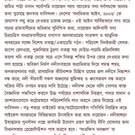
জমির পাট্টা প্রদান সর্বোপরি প্রয়োজন ল্যান্ড ব্যাংকের তথ্য সর্বসমক্ষে আনার
কথা তুলেছে জনতার দাবিসনদ। দেশের ‘বনাধিকার আইন, ২০০৬’ কে
ক্রমাগত লঘু করে দেওয়ার চক্রান্ত চলছে। এই আইন সার্বিকভাবে লাগু করে
বনের গ্রামবাসীদের অধিকার সুনিশ্চিত করা, প্রয়োজন আদিবাসী তথা
চিরাচরিত বনগ্রামবাসীদের প্রথাগত জ্ঞানভাণ্ডারের সংরক্ষণ ও আধুনিক
ব্যবহারের লক্ষ্যে বিশেষ প্রকল্প/একাডেমি গঠন। পরিবেশ বিনষ্টকারী সেবক-
রংপো রেলওয়ে, পুরুলিয়ার ঠুরগা প্রকল্প সহ দেউচা-পাচামি-হরিনসিঙ্ঘা
কয়লা খনি প্রকল্প থেকে সরে এসে বিকল্প শক্তির উপর জোর দেওয়ার কথা
বলা হয়েছে। অবিরল নির্মল নদীপ্রবাহকে অগ্রাধিকার দিয়ে সমস্ত শহর,
কলকারখানার বর্জ্য, রাসায়নিক কীটনাশক মিশ্রিত চাষের জল নদীতে নিষ্কাশন
বন্ধ করে; নদী তীরবর্তী সকল অঞ্চলের ভূমিক্ষয় ও ধ্বংসকরণ বন্ধ করতে
সক্রিয় নীতি প্রণয়ন করার দাবি উঠেছে। নদীবক্ষ থেকে বালি তোলার কাজ
বৈজ্ঞানিক পদ্ধতিতে করতে উচ্চ পর্যায়ের প্রশাসনিক নিয়ন্ত্রণ, পাথর খাদান ও
ক্রাশারগুলোতে কঠোরভাবে পরিবেশবিধি লাগু করতে জোর দিয়েছে এই
দাবিসনদ। বড় শহরে প্রাইভেট কার/অটোমোবাইল গতিবিধি নিয়ন্ত্রিত করে
সাইকেল ব্যবহারকে বিভিন্নভাবে উৎসাহিত করা আশু প্রয়োজন। নদীভাঙ্গনে
উদ্বাস্তুদের পুনর্বাসন প্রশ্নে কার্যকরী উদ্যোগ গ্রহণ জাতীয় নীতি ঘোষণার জন্য
বিধানসভায় রেজোলিউশন পাস করতে হবে। ‘সংরক্ষিত বনাঞ্চল’ বা