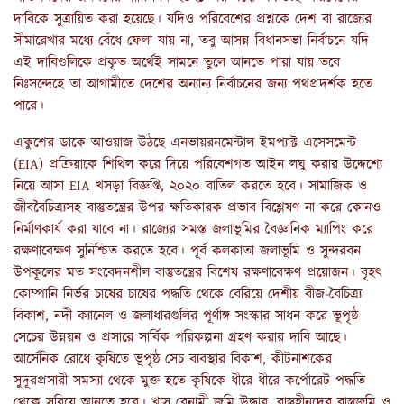
দাবিকে সুত্রায়িত করা হয়েছে। যদিও পরিবেশের প্রশ্নকে দেশ বা রাজ্যের
সীমারেখার মধ্যে বেঁধে ফেলা যায় না, তবু আসন্ন বিধানসভা নির্বাচনে যদি
এই দাবিগুলিকে প্রকৃত অর্থেই সামনে তুলে আনতে পারা যায় তবে
নিঃসন্দেহে তা আগামীতে দেশের অন্যান্য নির্বাচনের জন্য পথপ্রদর্শক হতে
পারে।
একুশের ডাকে আওয়াজ উঠছে এনভায়রনমেন্টাল ইমপ্যাক্ট এসেসমেন্ট
(EIA) প্রক্রিয়াকে শিথিল করে দিয়ে পরিবেশগত আইন লঘু করার উদ্দেশ্যে
নিয়ে আসা EIA খসড়া বিজ্ঞপ্তি, ২০২০ বাতিল করতে হবে। সামাজিক ও
জীববৈচিত্র্যসহ বাস্তুতন্ত্রের উপর ক্ষতিকারক প্রভাব বিশ্লেষণ না করে কোনও
নির্মাণকার্য করা যাবে না। রাজ্যের সমস্ত জলাভূমির বৈজ্ঞানিক ম্যাপিং করে
রক্ষণাবেক্ষণ সুনিশ্চিত করতে হবে। পূর্ব কলকাতা জলাভূমি ও সুন্দরবন
উপকূলের মত সংবেদনশীল বাস্তুতন্ত্রের বিশেষ রক্ষণাবেক্ষণ প্রয়োজন। বৃহৎ
কোম্পানি নির্ভর চাষের চাষের পদ্ধতি থেকে বেরিয়ে দেশীয় বীজ-বৈচিত্র্য
বিকাশ, নদী ক্যানেল ও জলাধারগুলির পূর্ণাঙ্গ সংস্কার সাধন করে ভূপৃষ্ঠ
সেচের উন্নয়ন ও প্রসারে সার্বিক পরিকল্পনা গ্রহণ করার দাবি আছে।
আর্সেনিক রোধে কৃষিতে ভূপৃষ্ঠ সেচ ব্যবস্থার বিকাশ, কীটনাশকের
সুদূরপ্রসারী সমস্যা থেকে মুক্ত হতে কৃষিকে ধীরে ধীরে কর্পোরেট পদ্ধতি
থেকে সরিয়ে আনতে হবে। খাস বেনামী জমি উদ্ধার, বাস্তুহীনদের বাস্তুজমি ও