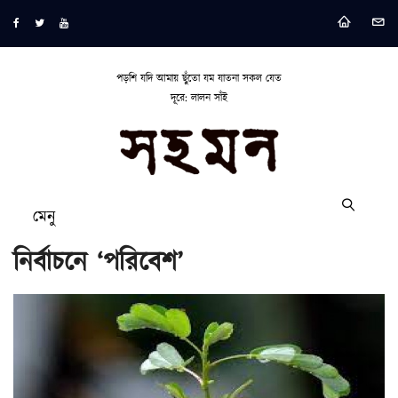
পড়শি যদি আমায় ছুঁতো যম যাতনা সকল যেত
দূরে: লালন সাঁই
মেনু
নির্বাচনে ‘পরিবেশ’