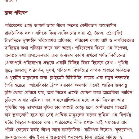
হাওয়া।
ব্রাত্য পরিবেশ
পরিবেশের প্রশ্নে আশ্চর্য ভাবে নীরব দেশের বেশীরভাগ ক্ষমতাসীন
রাজনৈতিক দল। এদিকে কিন্তু সংবিধানের ধারা ২১, ৪৮এ, ৫১এ(জি)
ইত্যাদিতে দূষণহীন পরিবেশের অধিকার, পরিবেশ রক্ষায় রাষ্ট্র ও নাগরিকদের
দায়িত্বের কথা পরিষ্কার ভাবে বলা আছে। পরিবেশের বিষয়ে এই উপেক্ষা,
অনাগ্রহ তথা অসচেতনতার এক অন্যতম কারণ এখনো পর্যন্ত নির্বাচনের
প্রেক্ষাপটে পরিবেশের প্রশ্নকে একটি বিচ্ছিন্ন বিষয় হিসেবে দেখা। পৃথিবী
জুড়ে জলবায়ু পরিবর্তন, দূষণ, পরিবেশ বিপর্যয়ের ব্যাপক প্রভাবে ক্ষতিগ্রস্ত
ও গৃহহীন মানুষদের জন্য ‘ক্লাইমেট রিফিউজি’ নামের এক নতুন শব্দবন্ধই
তৈরি হয়েছে। আমেরিকার ট্রাম্প সরকার ক্ষমতায় এসেই প্যারিস জলবায়ু
চুক্তি থেকে বেরিয়ে যায়, আর বিডেন এসেই ঘোষণা করে আমেরিকা প্যারিস
চুক্তিতে আবার সামিল। এই খামখেয়ালিপনার মধ্যে কার্বন নিঃসরণ আর
পৃথিবীর গড় তাপমাত্রা বৃদ্ধির হার ক্রমেই বেড়ে চলে; বেশীরভাগ ক্ষেত্রেই
যার ভুক্তভোগী হতে হয় সেই প্রান্তিক মানুষদের যাদের ভূমিকা এই বিপর্যয়
ঘটার পিছনে সবথেকে কম। পরিবেশের নীতি প্রণয়ন তাই সমাজের আর
পাঁচটা ক্ষেত্রের মতই ভীষণ ভাবে রাজনৈতিক। ব্যক্তিগত উদ্যোগ, বৃক্ষরোপণ,
জনসচেতনতা বৃদ্ধি ইত্যাদি গুরুত্বপূর্ণ পদক্ষেপ; কিন্তু রাষ্ট্রের সদিচ্ছা ও