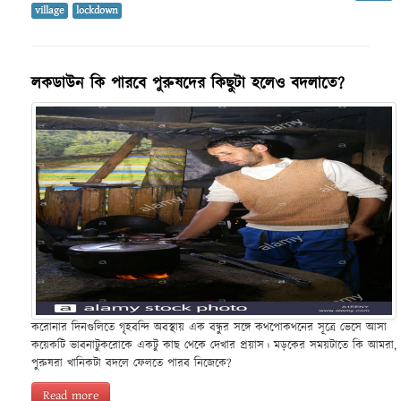
village
lockdown
লকডাউন কি পারবে পুরুষদের কিছুটা হলেও বদলাতে?
করোনার দিনগুলিতে গৃহবন্দি অবস্থায় এক বন্ধুর সঙ্গে কথপোকথনের সূত্রে ভেসে আসা
কয়েকটি ভাবনাটুকরোকে একটু কাছ থেকে দেখার প্রয়াস। মড়কের সময়টাতে কি আমরা,
পুরুষরা খানিকটা বদলে ফেলতে পারব নিজেকে?
Read more