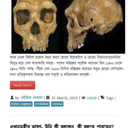
আজ থেকে তিরিশ হাজার বছর আগে হোমো ইরেকটাস ও হোমো নিয়ানডারথেলনিস
বিলুপ্ত হয়ে গেল কাছাকাছি সময়ে। যাদের মস্তিষ্কের সর্বোচ্চ আয়তন ছিল ১৩০০ থেকে
১৪০০ সিসি পর্যন্ত। টিঁকে গেল ২০০০ সিসির মস্তিষ্কের আয়তন সমৃদ্ধ হোমো সেপিয়েন্স।
নানা প্রতিকুলতার বিরুদ্ধে তার লড়াই ও অভিযোজন চলছেই।
Read more
by
সৌভিক ঘোষাল
|
25 March, 2020
|
10608
|
Tags :
homo sapiens
evolution
corona
প্রধানমন্ত্রীর ভাষণ- উনি কী বললেন, কী বলতে পারতেন?