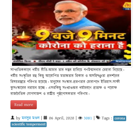
সাম্প্রতিককালে ধর্মীয় রীতি-আচার তার দস্তুর হারিয়ে গণউন্মাদনার চেহারা নিয়েছে।
ধর্মীয় সংস্কৃতির বহু কিছু আরোপিত মতান্ধতার বিকার ও অসহিষ্ঞুতা প্রদর্শনের
বিষয়বস্তুতে পরিণত হয়েছে। মানুষের সংস্কার-প্রবণতার চোরাপথে ইতিহাস-সাক্ষী
কুসংস্কারের নবায়ন হচ্ছে। এসবকিছু সংখ্যাগুরুর ধর্মাচরণে প্রত্যক্ষ ও পরোক্ষ
রাজনৈতিক যোগসাজশ ও রাষ্ট্রীয় পৃষ্ঠপোষকতার পরিণাম।
Read more
by
মনসুর মণ্ডল
|
06 April, 2020
|
3081
|
Tags :
corona
scientific temperment