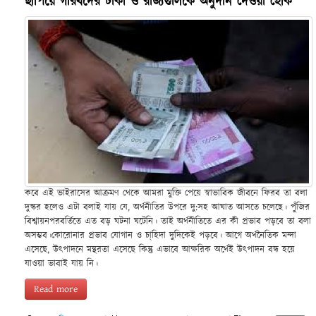
ছাপিয়ে গরিবদের টাকা ও রাজ্যগুলিকে অনুদান দেওয়া হোক
কবে এই ভাইরাসের আক্রমণ থেকে আমরা মুক্তি পেয়ে স্বাভাবিক জীবনে ফিরব তা বলা
দুস্কর হলেও এটা বলাই যায় যে, অর্থনীতির উপরে দু:সহ আঘাত আসতে চলেছে। পুঁজির
বিশ্বায়নপরবর্তিতে এত বড় ঘটনা ঘটেনি। তাই অর্থনীতিতে এর কী প্রভাব পড়বে তা বলা
অসম্ভব।কোরোনার প্রভাব যোগান ও চা্হিদা দুদিকেই পড়বে। আগে অর্থনৈতিক মন্দা
এসেছে, উৎপাদনে মন্থরতা এসেছে কিন্তু এভাবে আক্ষরিক অর্থেই উৎপাদন বন্ধ হয়ে
যাওয়া ভাবাই যায় নি।
Read more