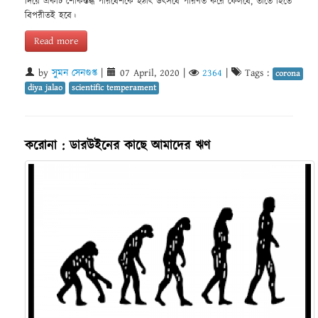
দিয়ে একটি শোকস্তব্ধ পরিবেশকে হঠাৎ উৎসবে পরিণত করে ফেলবে, তাতে হিতে
বিপরীতই হবে।
Read more
by
সুমন সেনগুপ্ত
|
07 April, 2020
|
2364
|
Tags :
corona
diya jalao
scientific temperament
করোনা : ডারউইনের কাছে আমাদের ঋণ