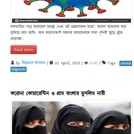
লকডাউনে পড়ে আমাদের অবস্থা এখন ওই ভদ্রলোকের মতো। আমরা আমাদের ঘরে
লুকিয়ে বসে আছি। আর করোনারূপী অজগর আমাদেরকে সারা পৃথিবী জুড়ে খুঁজে
বেড়াচ্ছে।
Read more
by
নীহারুল ইসলাম
|
02 April, 2020
|
2141
|
Tags :
corona
migrants
করোনা কোয়ারেন্টিন ও গ্রাম বাংলার মুসলিম নারী