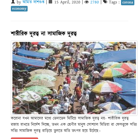
by
অমিত দাশগুপ্ত
|
15 April, 2020
|
2780
|
Tags :
corona
economy
শারীরিক দূরত্ব না সামাজিক দূরত্ব
করোনা যখন আমাদের মধ্যে ভেদাভেদ মিটিয়ে সামাজিক দূরত্ব নয়- শারীরিক দূরত্ব
বজায় রাখতে নির্দেশ দিচ্ছে, তখন এক শ্রেণীর মানুষ সোশ্যাল মিডিয়া বা ফেসবুকে সত্যি
সত্যি সামাজিক দূরত্ব বাড়িয়ে তুলতে অতি তৎপর হয়ে উঠেছে।