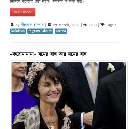
নিজেকে বাঁচানোর চেষ্টা করছি। মহামারী উপলক্ষ্য মাত্র।
Read more
by
নীহারুল ইসলাম
|
29 March, 2020
|
2690
|
Tags :
lockdown
migrant labours
corona
~করোনানামা~ বনের বাঘ আর মনের বাঘ