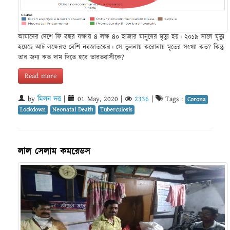
আমাদের দেশে ফি বছর যক্ষায় ৪ লক্ষ ৪০ হাজার মানুষের মৃত্যু হয়। ২০১৯ সালে মৃত্যু
হয়েছে আট লক্ষেরও বেশি নবজাতকের। সে তুলনায় করোনায় মৃতের সংখ্যা কত? কিন্তু
তার জন্য কত দাম দিতে হবে ভারতবাসীকে?
Read more
by
মিলন দত্ত
|
01 May, 2020
|
2336
|
Tags :
Corona
Lockdown
Neonatal Death
Tuberculosis
লাল সেলাম কমরেডস