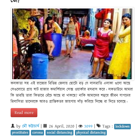
তো?
কলকাতা সহ এই রাজ্যের বিভিন্ন জেলায় ছোটো বড় যে লালবাতি এলাকা গুলো আছে
সেগুলোতে প্রায় ষাট হাজার কমার্শিয়াল সেক্স ওয়ার্কার বসবাস করে। লকডাউনে আমরা
কি ভাবছি তারা কিভাবে বেঁচে আছে বা থাকছে? নাকি আমাদের শহুরে জীবন যাপনের
বিলাসিতা তাদেরকে আরও প্রান্তিকতর জায়গায় দাঁড় করিয়ে দিচ্ছে বা দিতে চলেছে।
Read more
by
মৌ ভট্টাচার্য
|
26 April, 2020
|
3099
|
Tags :
lockdown
prostitutes
corona
social distancing
physical distancing