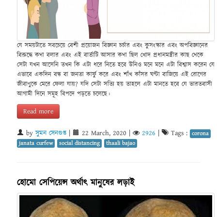
যে সময়টাতে সবচেয়ে বেশী প্রয়োজন বিজ্ঞান চর্চার এবং কুসংস্কার এবং অপবিজ্ঞানের
বিরুদ্ধে কথা বলার এবং এই বার্তাটি আসার কথা ছিল খোদ প্রধানমন্ত্রীর কাছ থেকে
সেটা যখন আসেনি তখন কি এটা ধরে নিতে হবে উনিও মনে মনে এটা বিশ্বাস করেন যে
এভাবে একদিন বন্ধ বা জনতা কার্ফু করে এবং শাঁখ কাঁসর ঘণ্টা বাজিয়ে এই রোগের
জীবাণুকে মেরে ফেলা যায়? যদি সেটা সত্যি হয় তাহলে এটা মানতে হবে যে ভারতবাসী
আগামী দিনে সমূহ বিপদে পড়তে চলেছে।
Read more
by
সুমন সেনগুপ্ত
|
22 March, 2020
|
2926
|
Tags :
corona
janata curfew
social distancing
thaali bajao
হোমো সেপিয়েন্স অর্থাৎ মানুষের লড়াই