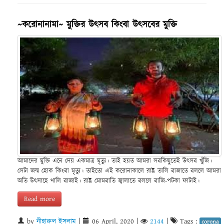
~করোনানামা~ মুক্তির উৎসব কিংবা উৎসবের মুক্তি
আমাদের মুক্তি এনে দেয় একমাত্র মৃত্যু। তাই হয়ত আমরা সবকিছুতেই উৎসব খুঁজি।
সেটা জন্ম হোক কিংবা মৃত্যু। তাইতো এই করোনাকালে রাষ্ট্র তালি বাজাতে বললে আমরা
অতি উৎসাহে থালি বাজাই। রাষ্ট্র মোমবাতি জ্বালাতে বললে বাজি-পটকা ফাটাই।
Read more
by
নীহারুল ইসলাম
|
06 April, 2020
|
2144
|
Tags :
corona