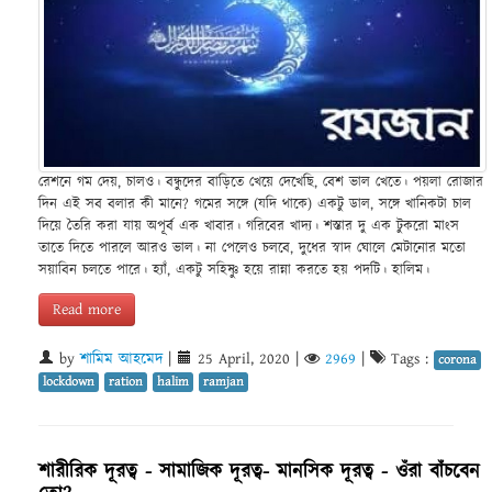
রেশনে গম দেয়, চালও। বন্ধুদের বাড়িতে খেয়ে দেখেছি, বেশ ভাল খেতে। পয়লা রোজার
দিন এই সব বলার কী মানে? গমের সঙ্গে (যদি থাকে) একটু ডাল, সঙ্গে খানিকটা চাল
দিয়ে তৈরি করা যায় অপূর্ব এক খাবার। গরিবের খাদ্য। শস্তার দু এক টুকরো মাংস
তাতে দিতে পারলে আরও ভাল। না পেলেও চলবে, দুধের স্বাদ ঘোলে মেটানোর মতো
সয়াবিন চলতে পারে। হ্যাঁ, একটু সহিষ্ণু হয়ে রান্না করতে হয় পদটি। হালিম।
Read more
by
শামিম আহমেদ
|
25 April, 2020
|
2969
|
Tags :
corona
lockdown
ration
halim
ramjan
শারীরিক দূরত্ব - সামাজিক দূরত্ব- মানসিক দূরত্ব - ওঁরা বাঁচবেন