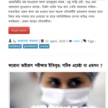
খদ্দেরবিহীন বন্ধ ঘরগুলোয় অলস ভাতঘুমের আবহ। তবু শাম্তি নেই। স্বপ্নে চেনা
খদ্দেরদের মুখগুলোও ভাসছে। নির্জন খাটের স্বপ্নে আর একটা অবয়বের সান্নিধ্য।
লকডাউনে খদ্দের আসা বন্ধ হওয়ার আগে অনেক যৌনকর্মীই খদ্দেরদের কাজের আগে
নিয়ম করে সাবানে হাত ধোয়ানো বা হাতে স্যানিটাইজার লেপার দায়িত্ব পালন
করছিলেন। কেমন আছেন যৌনকর্মীরা?
Read more
by
জাহানারা সরকার
|
22 April, 2020
|
2481
|
Tags :
lockdown
prostitutes
corona
করোনা ভাইরাস পরীক্ষার ইতিবৃত্ত: সঠিক প্রচেষ্টা না প্রহসন ?