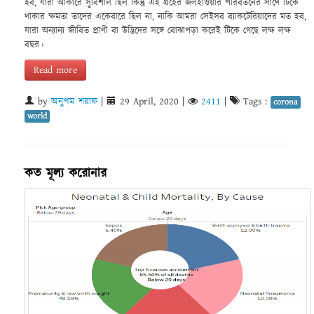
হব, যারা আকারে সুবিশাল ছিল কিন্তু এই গ্রহের জলহাওয়ার পরিবর্তনের সাথে টিকে
থাকার ক্ষমতা তাদের একেবারে ছিল না, নাকি আমরা সেইসব ব্যাকটেরিয়াদের মত হব,
যারা অন্যান্য জীবিত প্রাণী বা উদ্ভিদের সঙ্গে বোঝাপড়া করেই টিকে গেছে লক্ষ লক্ষ
বছর।
Read more
by
অনুপম শরাফ
|
29 April, 2020
|
2411
|
Tags :
corona
world
কত মূল্য করোনার