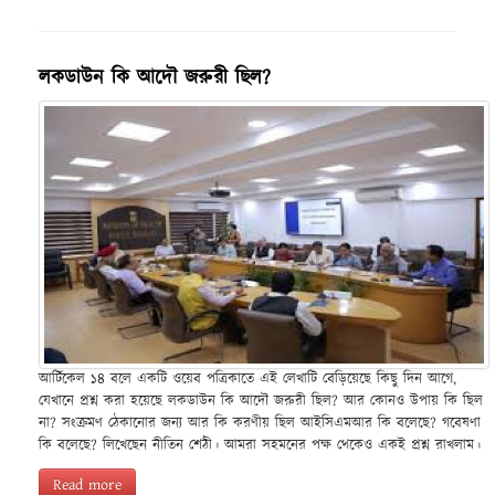
লকডাউন কি আদৌ জরুরী ছিল?
আর্টিকেল ১৪ বলে একটি ওয়েব পত্রিকাতে এই লেখাটি বেড়িয়েছে কিছু দিন আগে,
যেখানে প্রশ্ন করা হয়েছে লকডাউন কি আদৌ জরুরী ছিল? আর কোনও উপায় কি ছিল
না? সংক্রমণ ঠেকানোর জন্য আর কি করণীয় ছিল আইসিএমআর কি বলেছে? গবেষণা
কি বলেছে? লিখেছেন নীতিন শেঠী। আমরা সহমনের পক্ষ থেকেও একই প্রশ্ন রাখলাম।
Read more