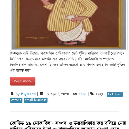
ফেসবুকে ঢেউ উঠেছে: লকডাউনে চোট-খাওয়া ছোট পুঁজির বাইরের ব্যবসায়ীদের থেকে
জিনিসপত্র কিনতে হবে আগামী এক বছর। সত্যি? যাঁরা মলবিহারী ও পণ্যাসক্ত
নিওলিবারাল বাঙালি– ক্রেতা হিসেবে তাঁদের অজ্ঞতা ও উপেক্ষার জন্যই কি ছোট পুঁজির
এই হালত নয়?
Read more
by
শিমূল সেন
|
13 April, 2020
|
2220
|
Tags :
lockdown
corona
small business
কোভিড ১৯ মোকাবিলা- সম্পদ ও উত্তরাধিকার কর বসিয়ে নোট