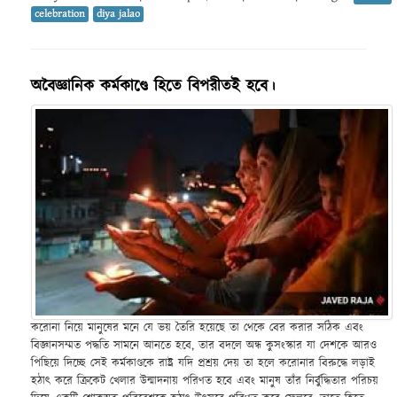
celebration
diya jalao
অবৈজ্ঞানিক কর্মকাণ্ডে হিতে বিপরীতই হবে।
করোনা নিয়ে মানুষের মনে যে ভয় তৈরি হয়েছে তা থেকে বের করার সঠিক এবং
বিজ্ঞানসম্মত পদ্ধতি সামনে আনতে হবে, তার বদলে অন্ধ কুসংস্কার যা দেশকে আরও
পিছিয়ে দিচ্ছে সেই কর্মকাণ্ডকে রাষ্ট্র যদি প্রশ্রয় দেয় তা হলে করোনার বিরুদ্ধে লড়াই
হঠাৎ করে ক্রিকেট খেলার উন্মাদনায় পরিণত হবে এবং মানুষ তাঁর নির্বুদ্ধিতার পরিচয়