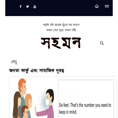
পড়শি যদি আমায় ছুঁতো যম যাতনা
সকল যেত দূরে: লালন সাঁই
মেনু
জনতা কার্ফু এবং সামাজিক দূরত্ব