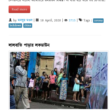
দেশগুলিতে করোনা মহামারিতে জনজীবন বিধ্বস্ত। কী বার্তা বয়ে আনে এই বৈপরীত্য?
Read more
by
মনসুর মণ্ডল
|
18 April, 2020
|
3715
|
Tags :
corona
lockdown
china
লালবাতি পাড়ার লকডাউন