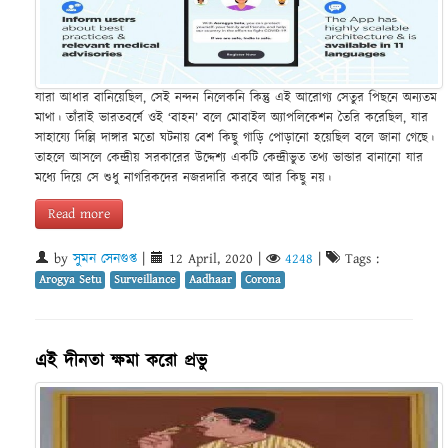
যারা আধার বানিয়েছিল, সেই নন্দন নিলেকনি কিন্তু এই আরোগ্য সেতুর পিছনে অন্যতম
মাথা। তাঁরাই ভারতবর্ষে ওই ‘বাহন’ বলে মোবাইল অ্যাপলিকেশন তৈরি করেছিল, যার
সাহায্যে দিল্লি দাঙ্গার মতো ঘটনায় বেশ কিছু গাড়ি পোড়ানো হয়েছিল বলে জানা গেছে।
তাহলে আসলে কেন্দ্রীয় সরকারের উদ্দেশ্য একটি কেন্দ্রীভুত তথ্য ভান্ডার বানানো যার
মধ্যে দিয়ে সে শুধু নাগরিকদের নজরদারি করবে আর কিছু নয়।
Read more
by
সুমন সেনগুপ্ত
|
12 April, 2020
|
4248
|
Tags :
Arogya Setu
Surveillance
Aadhaar
Corona
এই দীনতা ক্ষমা করো প্রভু