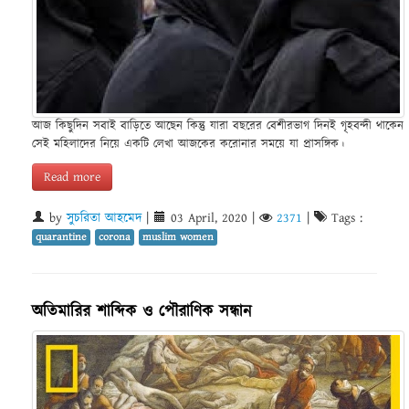
আজ কিছুদিন সবাই বাড়িতে আছেন কিন্তু যারা বছরের বেশীরভাগ দিনই গৃহবন্দী থাকেন
সেই মহিলাদের নিয়ে একটি লেখা আজকের করোনার সময়ে যা প্রাসঙ্গিক।
Read more
by
সুচরিতা আহমেদ
|
03 April, 2020
|
2371
|
Tags :
quarantine
corona
muslim women
অতিমারির শাব্দিক ও পৌরাণিক সন্ধান