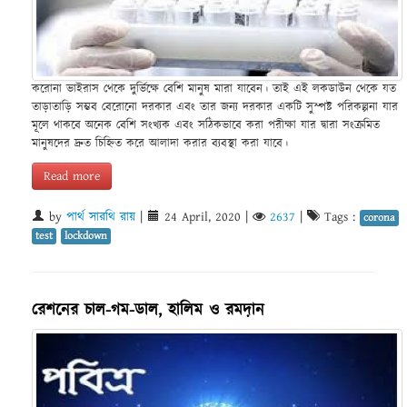
করোনা ভাইরাস থেকে দুর্ভিক্ষে বেশি মানুষ মারা যাবেন। তাই এই লকডাউন থেকে যত
তাড়াতাড়ি সম্ভব বেরোনো দরকার এবং তার জন্য দরকার একটি সুস্পষ্ট পরিকল্পনা যার
মূলে থাকবে অনেক বেশি সংখ্যক এবং সঠিকভাবে করা পরীক্ষা যার দ্বারা সংক্রমিত
মানুষদের দ্রুত চিহ্নিত করে আলাদা করার ব্যবস্থা করা যাবে।
Read more
by
পার্থ সারথি রায়
|
24 April, 2020
|
2637
|
Tags :
corona
test
lockdown
রেশনের চাল-গম-ডাল, হালিম ও রমদ়ান