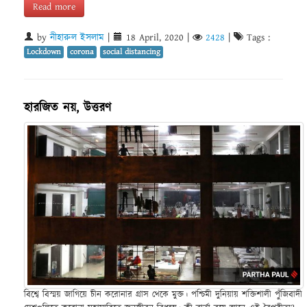
Read more
by
নীহারুল ইসলাম
|
18 April, 2020
|
2428
|
Tags :
Lockdown
corona
social distancing
হারজিত নয়, উত্তরণ
বিশ্বে বিস্ময় জাগিয়ে চীন করোনার গ্রাস থেকে মুক্ত। পশ্চিমী দুনিয়ায় শক্তিশালী পুঁজিবাদী