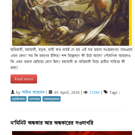
অতিমারী, মহামারী, মড়ক, মারী কত নামই যে হয় এই সব ভয়াল সংক্রমণের! নামগুলো
এমন কেন? সব কি মরণের ইঙ্গিত? শব্দ বিশ্লেষণে কী উঠে আসে? পৌরাণিক আমলেও
কি এমন ভয়াল ছোঁয়াচে রোগ ছিল? মহামারী বা অতিমারী নিয়ে প্রাচীন সাহিত্য কী
বলে?
Read more
by
শামিম আহমেদ
|
05 April, 2020
|
13384
|
Tags :
epidemic
corona
ramayana
ন’মিনিট অন্ধকার আর অন্ধকারের সওদাগরি