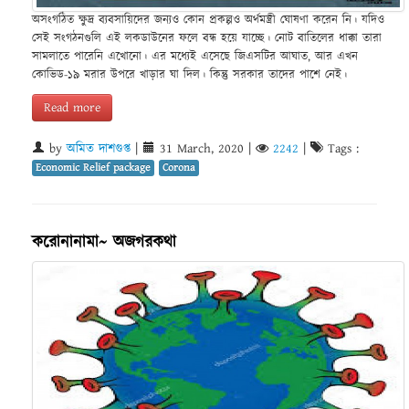
অসংগঠিত ক্ষুদ্র ব্যবসায়িদের জন্যও কোন প্রকল্পও অর্থমন্ত্রী ঘোষণা করেন নি। যদিও
সেই সংগঠনগুলি এই লকডাউনের ফলে বন্ধ হয়ে যাচ্ছে। নোট বাতিলের ধাক্কা তারা
সামলাতে পারেনি এখোনো। এর মধ্যেই এসেছে জিএসটির আঘাত, আর এখন
কোভিড-১৯ মরার উপরে খাড়ার ঘা দিল। কিন্তু সরকার তাদের পাশে নেই।
Read more
by
অমিত দাশগুপ্ত
|
31 March, 2020
|
2242
|
Tags :
Economic Relief package
Corona
করোনানামা~ অজগরকথা