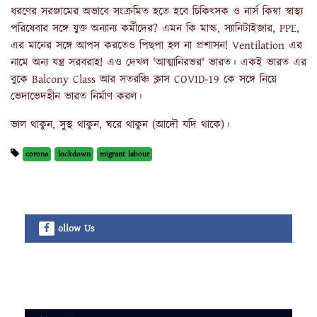
ধরণের সরঞ্জামের অভাবে সংক্রমিত হতে হবে চিকিৎসক ও নার্স কিম্বা স্বাস্থ্য
পরিষেবার সঙ্গে যুক্ত অন্যান্য কর্মীদের? এমন কি মাস্ক, স্যানিটাইজার, PPE,
এর মানের সঙ্গে আপস করতেও পিছপা হল না প্রশাসন! Ventilation এর
নামে অন্য যন্ত্র সরবরাহ! এও দেখল 'আত্মানিরভর' ভারত। একই ভারত এর
বুকে Balcony Class আর সতরঞ্চি ক্লাস COVID-19 কে সঙ্গে নিয়ে
ভেদাভেদহীন ভারত নির্মাণ করল।
ভাল থাকুন, সুস্থ থাকুন, ঘরে থাকুন (আদৌ যদি থাকে)।
corona
lockdown
migrant labour
ollow Us