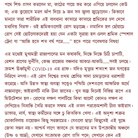
পথে শিশু প্রসব করলেন মা, কাঠের পায়ে ভর করে এগিয়ে চললেন কেউ
বা; এক কুয়োতে মরণ ঝাঁপ দিয়ে ৯ জন সব জ্বালা জুড়োলেন। কিভাবে
মানবে তারা শারীরিক এই ব্যবধান! কাতারে কাতারে শ্রমিকের ঢল দেখে
মধ্যবিত্ত বিরক্ত। ওই শ্রমিকগুলোই রোগ ছড়াচ্ছে। প্রমানিত হল ছোঁয়াচে
রোগ সেই ছোটলোকদেরই হয়! যেন একটা সুরাহা হল।চলল শ্রমিক স্পেশাল
ট্রেন! যা “আজি হতে শত বর্ষ পরে……” হতে পারে গবেষণার বিষয়!
এর মধ্যেই মুখ্যমন্ত্রী রাজ্যপালের মন কষাকষি, দিস্তে দিস্তে চিঠি চাপাটি,
রেশন ত্রাণের দুর্নীতি, কেন্দ্র রাজ্যের বঞ্চনার আকচা-আকচি……সবই চলছে।
ক্রমশ ঊর্ধ্বমুখী COVID-19 এর গ্রাফ। যদিও মৃত্যুর শতাংশ জন ঘণত্বের
নিরিখে নগণ্য। এই রোগ বিশ্বের প্রথম শ্রেণির সাদা চামড়াদের ধরাশায়ী
করেছে। অতি উন্নত স্বাস্থ্য ব্যবস্থা সত্ত্বেও পশ্চিমি দেশগুলো আক্ষরিক অর্থে
নাস্তানাবুদ; ভাইরাসটি নাকি চীনা জাতের। খুব অল্প দিনেই বিভিন্ন রূপে এর
মিউটেশান হল। রোগের লক্ষণ পালটিয়ে কিম্বা আদৌ কোনও লক্ষণ না
দেখিয়েও বিভ্রান্তি তৈরি করতে সক্ষম এই প্রবল পরাক্রমশালী চীনা ভাইরাস।
ডাক্তার, নার্স, স্বাস্থ্য কর্মীদের সঙ্গে চু কিতকিত খেলা। এই অদৃশ্য শত্রুর
মোকাবিলায় প্রয়োজন কিছু সরঞ্জামের। যেগুলো ছাড়া কিছুতেই এই যুদ্ধে
জেতা সম্ভব নয়। আশ্চর্য লাগে ভাবতে যে ভারতের মত উপক্রান্তীয় অঞ্চলে
(উষ্ণ ও আর্দ্র), যেখানে সংক্রামক রোগ প্রতি পদে; সেখানে কেন এই