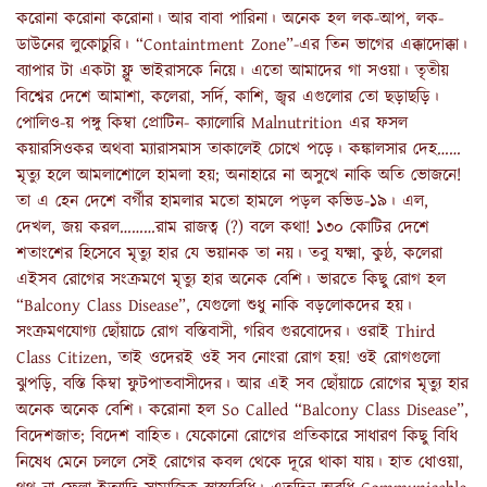
করোনা করোনা করোনা। আর বাবা পারিনা। অনেক হল লক-আপ, লক-
ডাউনের লুকোচুরি। “Containtment Zone”-এর তিন ভাগের এক্কাদোক্কা।
ব্যাপার টা একটা ফ্লু ভাইরাসকে নিয়ে। এতো আমাদের গা সওয়া। তৃতীয়
বিশ্বের দেশে আমাশা, কলেরা, সর্দি, কাশি, জ্বর এগুলোর তো ছড়াছড়ি।
পোলিও-য় পঙ্গু কিম্বা প্রোটিন- ক্যালোরি Malnutrition এর ফসল
কয়ারসিওকর অথবা ম্যারাসমাস তাকালেই চোখে পড়ে। কঙ্কালসার দেহ……
মৃত্যু হলে আমলাশোলে হামলা হয়; অনাহারে না অসুখে নাকি অতি ভোজনে!
তা এ হেন দেশে বর্গীর হামলার মতো হামলে পড়ল কভিড-১৯। এল,
দেখল, জয় করল………রাম রাজত্ব (?) বলে কথা! ১৩০ কোটির দেশে
শতাংশের হিসেবে মৃত্যু হার যে ভয়ানক তা নয়। তবু যক্ষ্মা, কুষ্ঠ, কলেরা
এইসব রোগের সংক্রমণে মৃত্যু হার অনেক বেশি। ভারতে কিছু রোগ হল
“Balcony Class Disease”, যেগুলো শুধু নাকি বড়লোকদের হয়।
সংক্রমণযোগ্য ছোঁয়াচে রোগ বস্তিবাসী, গরিব গুরবোদের। ওরাই Third
Class Citizen, তাই ওদেরই ওই সব নোংরা রোগ হয়! ওই রোগগুলো
ঝুপড়ি, বস্তি কিম্বা ফুটপাতবাসীদের। আর এই সব ছোঁয়াচে রোগের মৃত্যু হার
অনেক অনেক বেশি। করোনা হল So Called “Balcony Class Disease”,
বিদেশজাত; বিদেশ বাহিত। যেকোনো রোগের প্রতিকারে সাধারণ কিছু বিধি
নিষেধ মেনে চললে সেই রোগের কবল থেকে দূরে থাকা যায়। হাত ধোওয়া,