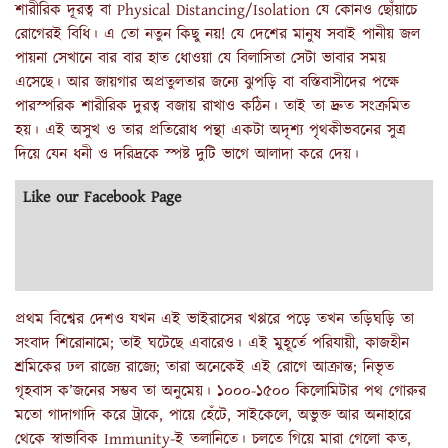
শারীরিক দূরত্ব বা Physical Distancing/Isolation যে কোনও ছোঁয়াচে
রোগেরই বিধি। এ তো নতুন কিছু নয়! যে দেশের মানুষ সবাই পানীয় জল
পায়না সেখানে বার বার হাত ধোওয়া যে বিলাসিতা সেটা ভাবার সময়
এসেছে। আর জায়গার অপ্রতুলতার জন্যে ঝুপড়ি বা বস্তিবাসীদের পক্ষে
পারস্পরিক শারীরিক দুরত্ব বজায় রাখাও কঠিন। তাই তা দ্রুত সংক্রমিত
হয়। এই অসুখ ও তার প্রতিরোধ পন্থা একটা অদৃশ্য পৃথকীভবনের সুত্র
দিয়ে যেন ধনী ও দরিদ্রকে স্পষ্ট দুটি ভাগে আলাদা করে দেয়।
Like our Facebook Page
প্রথম বিশ্বের দেশও যখন এই ভাইরাসের খপ্পরে পড়ে তখন তড়িঘড়ি তা
সংবাদ শিরোনামে; তাই ঘটেছে এবারেও। এই মুহূর্তে পরিযায়ী, কাজহীন
শ্রমিকের ঢল রাজ্যে রাজ্যে; তারা অনেকেই এই রোগে আক্রান্ত; নিভৃত
গৃহবাস ক’জনের সম্ভব তা অনুমেয়। ১০০০-১৫০০ কিলোমিটার পথ গোরুর
মতো গাদাগাদি করে ট্রাকে, পায়ে হেঁটে, সাইকেলে, অভুক্ত আর অনাহারে
থেকে স্বাভাবিক Immunity-ই তলানিতে। চলতে গিয়ে মারা গেলো কত,