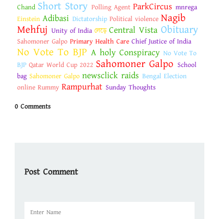
Short Story
ParkCircus
Chand
Polling Agent
mnrega
Nagib
Adibasi
Einstein
Dictatorship
Political violence
Mehfuj
Obituary
Central Vista
Unity of India
লেড়ে
Sahomoner Galpo
Primary Health Care
Chief Justice of India
No Vote To BJP
A holy Conspiracy
No Vote To
Sahomoner Galpo
BJP
Qatar World Cup 2022
School
newsclick raids
bag
Sahomoner Galpo
Bengal Election
Rampurhat
online Rummy
Sunday Thoughts
0 Comments
Post Comment