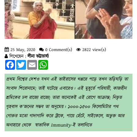
25 May, 2020
0 Comment(s)
2822 view(s)
লিখেছেন :
লীনা ভট্টাচার্য্য
Facebook
Twitter
Email
WhatsApp
প্রথম বিশ্বের দেশও যখন এই ভাইরাসের খপ্পরে পড়ে তখন তড়িঘড়ি তা
সংবাদ শিরোনামে; তাই ঘটেছে এবারেও। এই মুহূর্তে পরিযায়ী, কাজহীন
শ্রমিকের ঢল রাজ্যে রাজ্যে; তারা অনেকেই এই রোগে আক্রান্ত; নিভৃত
গৃহবাস ক’জনের সম্ভব তা অনুমেয়। ১০০০-১৫০০ কিলোমিটার পথ
গোরুর মতো গাদাগাদি করে ট্রাকে, পায়ে হেঁটে, সাইকেলে, অভুক্ত আর
অনাহারে থেকে স্বাভাবিক Immunity-ই তলানিতে