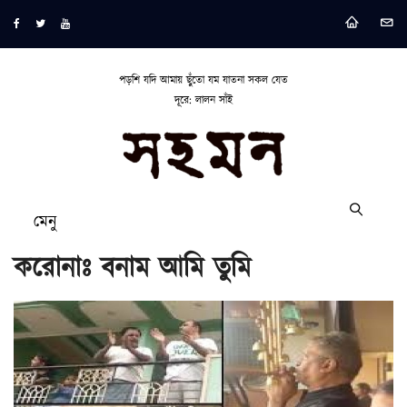
পড়শি যদি আমায় ছুঁতো যম যাতনা সকল যেত
দূরে: লালন সাঁই
মেনু
করোনাঃ বনাম আমি তুমি