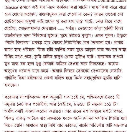
থুথু না ফেলা ইত্যাদি সামাজিক স্বাস্থ্যবিধি। এতদিন অবধি Communicable
Disease রুখতে এই সব নিয়ম কার্যকর করা যায়নি। মাস্ক কিম্বা বারে বারে
হাত ধোয়ার অভ্যেস, বাধ্যতামুলক করা গেলো না কেন? কারন ওগুলো তো
ছোটলোকের অসুখ! তাই ওয়াক থু করা যায় রাস্তা ঘাটে, চলন্ত ট্রামে বাসে;
মেট্রোয়, পেচ্ছাপখানার দেওয়ালে …… সর্বত্র। দেওয়ালে আঁকা মনিষী কিম্বা
রাজনৈতিক দাদা দিদিদের মুখেও! মুখে তাতেও কুলুপ। এখন খুলল। ইস্কুলে
‘নির্মল বিদ্যালয়’ প্রকল্পে হাত ধোয়ার নিয়মবিধির গান শেখানো হয়। খাবার
আগে হাত পরিষ্কার, কিম্বা হাঁচি কাশির সময় মুখে আড়াল করা সাধারণ স্বাস্থ্য
বিধির মধ্যে পড়ে, কৃমি জনিত অসুখ থেকে মুক্তিও ঘটে। করোনার দাপটে
মুখ মাস্ক বদ্ধ হলে থুথু ফেলাটা কমিয়ে দেওয়া যাবে নিসন্দেহে। অনেক
অসুখের প্রকোপ যাবে কমে। অবাক বিস্ময়ে দেখবেন দেওয়ালের নেতাজি,
গান্ধীজি কিম্বা রবীন্দ্রনাথ গুটখা বর্জিত হয়ে নির্মল সহানুভুতির মুচকি হাসি
হাসছেন।
করোনার সাম্প্রতিকতম ফল অনুযায়ী গত ১১ই মে, পশ্চিমবঙ্গে ৪২০১ টি
নমুনায় ১২৪ জন পজেটিভ; আর ১৭ই মে, ৮৬৬৮ টি নমুনায় ১০১ টি।
অর্থাৎ বলাই বাহুল্য করোনা করায়ত্ত। তার জন্যে দশ আঙ্গুলে দশটা পাথর,
শিকড় বাকড় আটকে গ্রহ নক্ষত্রকে ধরতে হয়নি।মন্দির মসজিদ গির্জায় ধন্না
দিতে হয়নি। সাধারন স্বাস্থ্য বিধি আর ডাক্তার, নার্সের পরিচর্যায় এটি সম্ভবপর