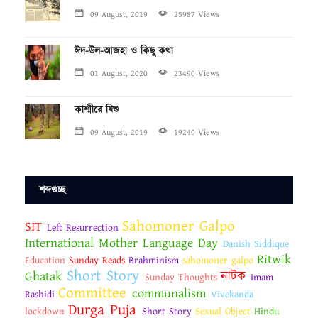
09 August, 2019
25987 Views
ঈদ-উল-আজহা ও কিছু কথা
01 August, 2020
23490 Views
কাশ্মীরে যিশু
09 August, 2019
19240 Views
শব্দগুচ্ছ
Sahomoner Galpo
SIT
Left Resurrection
International Mother Language Day
Danish Siddique
Ritwik
Education
Sunday Reads
Brahminism
sahomoner galpo
Short Story
Ghatak
নাটক
Sunday Thoughts
Imam
Committee
communalism
Rashidi
Vivekanda
Durga Puja
lockdown
Short Story
Sexual Object
Hindu