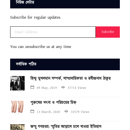
নিউজ লেটার
Subscribe for regular updates.
Subcribe
You can unsubscribe us at any time
সর্বাধিক পঠিত
হিন্দু মুসলমান সম্পর্ক, সাম্প্রদায়িকতা ও রবীন্দ্রনাথ ঠাকুর
09 May, 2019
37714 Views
পুরুষের খৎনা ও পরিচয়ের চিহ্ন
13 March, 2020
33579 Views
জম্মু গণহত্যা: স্মৃতির আড়ালে চলে যাওয়া ইতিহাস