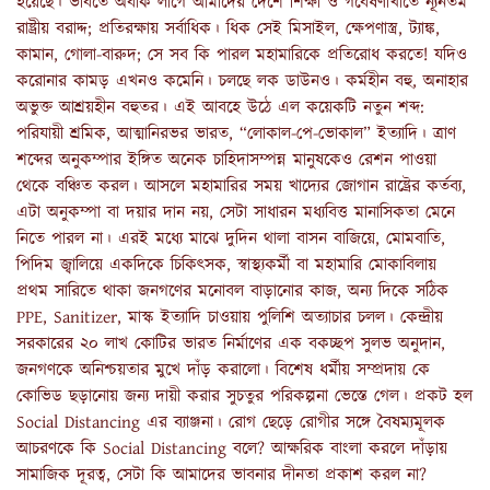
হয়েছে। ভাবতে অবাক লাগে আমাদের দেশে শিক্ষা ও গবেষণাখাতে ন্যূনতম
রাষ্ট্রীয় বরাদ্দ; প্রতিরক্ষায় সর্বাধিক। ধিক সেই মিসাইল, ক্ষেপণাস্ত্র, ট্যাঙ্ক,
কামান, গোলা-বারুদ; সে সব কি পারল মহামারিকে প্রতিরোধ করতে! যদিও
করোনার কামড় এখনও কমেনি। চলছে লক ডাউনও। কর্মহীন বহু, অনাহার
অভুক্ত আশ্রয়হীন বহুতর। এই আবহে উঠে এল কয়েকটি নতুন শব্দ:
পরিযায়ী শ্রমিক, আত্মানিরভর ভারত, “লোকাল-পে-ভোকাল” ইত্যাদি। ত্রাণ
শব্দের অনুকম্পার ইঙ্গিত অনেক চাহিদাসম্পন্ন মানুষকেও রেশন পাওয়া
থেকে বঞ্চিত করল। আসলে মহামারির সময় খাদ্যের জোগান রাষ্ট্রের কর্তব্য,
এটা অনুকম্পা বা দয়ার দান নয়, সেটা সাধারন মধ্যবিত্ত মানাসিকতা মেনে
নিতে পারল না। এরই মধ্যে মাঝে দুদিন থালা বাসন বাজিয়ে, মোমবাতি,
পিদিম জ্বালিয়ে একদিকে চিকিৎসক, স্বাস্থ্যকর্মী বা মহামারি মোকাবিলায়
প্রথম সারিতে থাকা জনগণের মনোবল বাড়ানোর কাজ, অন্য দিকে সঠিক
PPE, Sanitizer, মাস্ক ইত্যাদি চাওয়ায় পুলিশি অত্যাচার চলল। কেন্দ্রীয়
সরকারের ২০ লাখ কোটির ভারত নির্মাণের এক বকচ্ছপ সুলভ অনুদান,
জনগণকে অনিশ্চয়তার মুখে দাঁড় করালো। বিশেষ ধর্মীয় সম্প্রদায় কে
কোভিড ছড়ানোয় জন্য দায়ী করার সুচতুর পরিকল্পনা ভেস্তে গেল। প্রকট হল
Social Distancing এর ব্যাঞ্জনা। রোগ ছেড়ে রোগীর সঙ্গে বৈষম্যমূলক
আচরণকে কি Social Distancing বলে? আক্ষরিক বাংলা করলে দাঁড়ায়
সামাজিক দূরত্ব, সেটা কি আমাদের ভাবনার দীনতা প্রকাশ করল না?