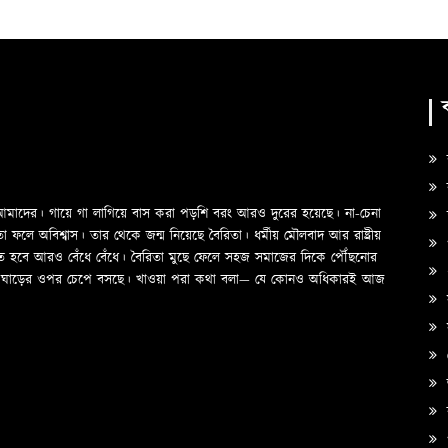
ক
ও আমাদের। গায়ে গা লাগিয়ে বাস করা পড়শি বরং আরও দুরের হয়েছে। না-চেনা
স
ে অবিশ্বাস। তার থেকে জন্ম নিয়েছে বৈরিতা। ধর্মীয় মৌলবাদ আর রাষ্ট্রীয়
প
তে হবে আরও বেঁধে বেঁধে। বৈরিতা মুছে ফেলে সহজ সমাজের দিকে পৌঁছনোর
দের ঘাড়ের ওপর চেপে বসছে। খাওয়া পরা কথা বলা—­­ যে কোনও অধিকারই আজ
স
অ
ক