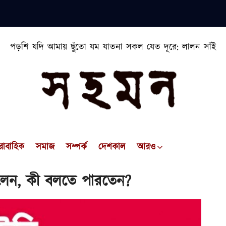
পড়শি যদি আমায় ছুঁতো যম যাতনা সকল যেত দূরে: লালন সাঁই
রাবাহিক
সমাজ
সম্পর্ক
দেশকাল
আরও
বললেন, কী বলতে পারতেন?