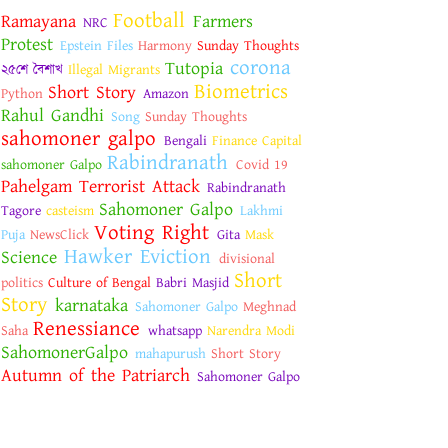
Football
Ramayana
Farmers
NRC
Protest
Epstein Files
Harmony
Sunday Thoughts
corona
Tutopia
২৫শে বৈশাখ
Illegal Migrants
Biometrics
Short Story
Python
Amazon
Rahul Gandhi
Song
Sunday Thoughts
sahomoner galpo
Bengali
Finance Capital
Rabindranath
sahomoner Galpo
Covid 19
Pahelgam Terrorist Attack
Rabindranath
Sahomoner Galpo
Tagore
casteism
Lakhmi
Voting Right
Puja
NewsClick
Gita
Mask
Hawker Eviction
Science
divisional
Short
politics
Culture of Bengal
Babri Masjid
Story
karnataka
Sahomoner Galpo
Meghnad
Renessiance
Saha
whatsapp
Narendra Modi
SahomonerGalpo
mahapurush
Short Story
Autumn of the Patriarch
Sahomoner Galpo