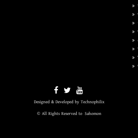
প
ত
ব
অ
Designed & Developed by
Technophilix
© All Rights Reserved to
Sahomon