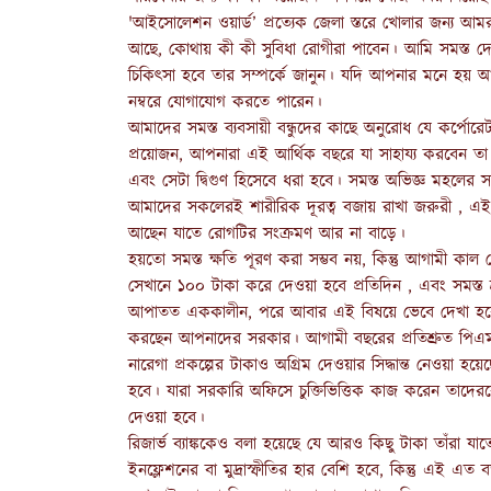
'আইসোলেশন ওয়ার্ড’ প্রত্যেক জেলা স্তরে খোলার জন্য আ
আছে, কোথায় কী কী সুবিধা রোগীরা পাবেন। আমি সমস্ত 
চিকিৎসা হবে তার সম্পর্কে জানুন। যদি আপনার মনে হয় 
নম্বরে যোগাযোগ করতে পারেন।
আমাদের সমস্ত ব্যবসায়ী বন্ধুদের কাছে অনুরোধ যে কর্পোরে
প্রয়োজন, আপনারা এই আর্থিক বছরে যা সাহায্য করবেন ত
এবং সেটা দ্বিগুণ হিসেবে ধরা হবে। সমস্ত অভিজ্ঞ মহলের
আমাদের সকলেরই শারীরিক দূরত্ব বজায় রাখা জরুরী , এই ব
আছেন যাতে রোগটির সংক্রমণ আর না বাড়ে।
হয়তো সমস্ত ক্ষতি পূরণ করা সম্ভব নয়, কিন্তু আগামী কা
সেখানে ১০০ টাকা করে দেওয়া হবে প্রতিদিন , এবং সমস্
আপাতত এককালীন, পরে আবার এই বিষয়ে ভেবে দেখা হবে।
করছেন আপনাদের সরকার। আগামী বছরের প্রতিশ্রুত পিএম
নারেগা প্রকল্পের টাকাও অগ্রিম দেওয়ার সিদ্ধান্ত নেওয়া হয়
হবে। যারা সরকারি অফিসে চুক্তিভিত্তিক কাজ করেন তাদে
দেওয়া হবে।
রিজার্ভ ব্যাঙ্ককেও বলা হয়েছে যে আরও কিছু টাকা তাঁর
ইনফ্লেশনের বা মুদ্রাস্ফীতির হার বেশি হবে, কিন্তু এই