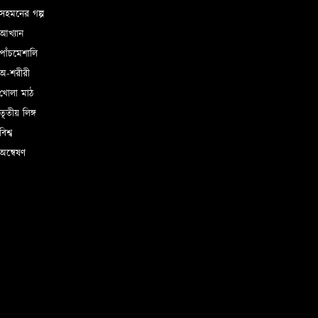
সহমনের গল্প
আখ্যান
াঁচমেশালি
অ-শরীরী
খোলা মাঠ
ৃতীয় লিঙ্গ
িশ্ব
ন্বেষণ