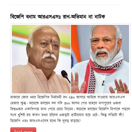
বিজেপি বনাম আরএসএসঃ রাগ-অভিমান না নাটক
বাজারে জোর খবর বিজেপির নির্বাচনী রথ ২৪০ আসনে আটকে যাওয়ায় আরএসএস
বেজায় ক্ষুব্ধ। অনেকে বলছেন দল যদি ৩০০ আসন পেত তাহলে নাগপুরের গুরুরা
বিশ্বগুরুর একাধিপত্য মাথা পেতে মেনে নিতেন। অনেকে বলছেন বিজেপি বিপাকে পড়লে
সংঘ খুশিই হয় কারণ তখন তাঁদের গুরুত্বটা প্রতীয়মান হয়ে ওঠে। কিন্তু সত্যিটা কী?
বিজেপি এবং আরএসএসের মধ্যে কি দূরত্ব বাড়ছে?
Read more