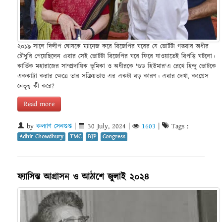
২০১৯ সালে দিলীপ ঘোষকে ম্যানেজ করে বিজেপির ঘরের যে ভোটটা গতবার অধীর
চৌধুরি পেয়েছিলেন এবার সেই ভোটটা বিজেপির ঘরে ফিরে যাওয়াতেই বিপত্তি ঘটলো।
কার্তিক মহারাজের সাম্প্রদায়িক ভূমিকা ও অধীরকে 'গুড হিউমার'এ রেখে হিন্দু ভোটকে
এককাট্টা করার ক্ষেত্রে তার সক্রিয়তাও এর একটা বড় কারণ। এবার দেখা, কংগ্রেস
নেতৃত্ব কী করে?
Read more
by
কল্যাণ সেনগুপ্ত
|
30 July, 2024
|
1603
|
Tags :
Adhir Chowdhury
TMC
BJP
Congress
ফ্যাসিস্ত আগ্রাসন ও আঠাশে জুলাই ২০২৪