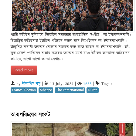
প্যারি কমিউন দুনিয়াকে দিয়েছিল সর্বহারার আন্তর্জাতিক সংগীত - ল্য ইন্টারন্যাশনালি।
বিতাড়িত কমিউনার্ড ইউজিন পতিয়ের লন্ডনে বসে লিখেছিলেন 'লা ইন্টারন্যাশনালি'।
উচ্ছ্বসিত ফরাসী জনতার সোচ্চার সমবেত কন্ঠে আজ আবার লা ইন্টারন্যাশনালি। জ্যঁ-
লুক মেঁলশঁ প্যারিসের রাস্তায় সমবেত জনতার মাঝে মঞ্চে উঠছেন জনতাকে অভিবাদন
জানাতে, লাখো লাখো জনতা সেখানে।
Read more
by
নীলাশিস বসু
|
13 July, 2024
|
1653
|
Tags :
France Election
Mbappe
The International
Li Pen
আত্মপরিচয়ের সংকট