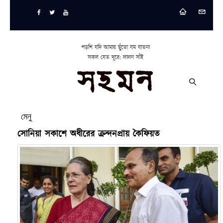
পড়শি যদি আমায় ছুঁতো যম যাতনা
সকল যেত দূরে: লালন সাঁই
মেনু
সোনিয়া সকাশে অধীরের ক্রন্দনপ্রায় কৈফিয়ত