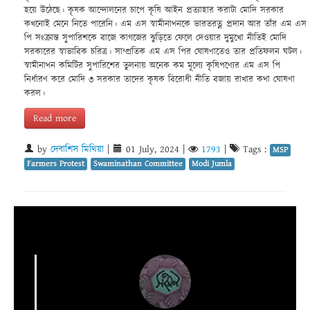
হয়ে উঠেছে। কৃষক আন্দোলনের চাপে কৃষি আইন প্রত্যাহার করাটা মোদি সরকার
কখনোই মেনে নিতে পারেনি। এম এস স্বামীনাথনকে ভারতরত্ন প্রদান আর তাঁর এম এস
পি সংক্রান্ত সুপারিশকে বাজে কাগজের ঝুড়িতে ফেলে দেওয়ার দুমুখো নীতিই মোদি
সরকারের স্বাভাবিক চরিত্র। সাম্প্রতিক এম এস পির ঘোষণাতেও তার প্রতিফলন ঘটল।
স্বামীনাথন কমিটির সুপারিশের তুলনায় অনেক কম মূল্যে কৃষিপণ্যের এম এস পি
নির্ধারণ করে মোদি ৩ সরকার তাদের কৃষক বিরোধী নীতি বজায় রাখার কথা ঘোষণা
করল।
Read more
by
দেবাশিস মিথিয়া
|
01 July, 2024
|
1793
|
Tags :
MSP
Farmers Protest
Swaminathan Committee
Modi Jumla