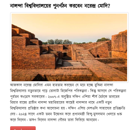
নালন্দা বিশ্ববিদ্যালয়ের পুনর্গঠন করবেন নরেন্দ্র মোদি?
আজকাল নরেন্দ্র মোদিরা এমন হাবভাব করছেন যে মনে হচ্ছে বুঝিবা নালন্দা
বিশ্ববিদ্যালয় নতুনভাবে গড়ে তোলাটা বিজেপির পরিকল্পনা। কিন্তু আসলে সে পরিকল্পনা
পূর্বতন কংগ্রেস সরকারের। ২০০৭-এ অনুষ্ঠিত দক্ষিণ এশিয়া শীর্ষ বৈঠকে ভারতের
বিহার রাজ্যে প্রাচীন নালন্দা মহাবিহারের কাছেই নালন্দার নামে একটি নতুন
বিশ্ববিদ্যালয় প্রতিষ্ঠার কথা আলোচনা হয়। দক্ষিণ এশিয় দেশগুলি সাহায্যের প্রতিশ্রুতি
দেয়। ২০২৪ সালে একটা ভবন উদ্বোধন করে প্রধানমন্ত্রী হিন্দু-মুসলমান খেলতে শুরু
করে দিলেন। ভাষণ দিলেন নালন্দা গৌরব তারা ফিরিয়ে আনবেন।