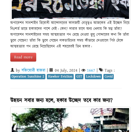
অপারেশন সানশাইন বিরোধী আন্দোলনের কালজয়ী নেতৃত্বও আজকের এই উচ্ছেদ নিয়ে
নিঃশর্ত ভাবে হকারদের পাশে নেই। কেন? দাবার চালে অন্য খেলায় কি মগ্ন তাঁরা?
অপারেশন সানশাইনের সময় আত্মহত্যার পথ বেছে নেওয়া বুলু পোদ্দারের কথা কি তাঁরা
ভুলে গেছেন? তাঁরা কি ভুলে গেছেন লকডাউনের সময় কীভাবে দেওয়ালে পিঠ ঠেকে
আত্মহত্যার পথ বেছে নিয়েছিলেন এই শহরেরই তিন হকার।
Read more
by
বহ্নিহোত্রী হাজরা
|
04 July, 2024
|
1667
|
Tags :
Operation Sunshine 2
Hawker Eviction
GST
Lockdown
Covid
উন্নয়ন সবার জন্য হলে, হকার উচ্ছেদ তবে কার জন্য?