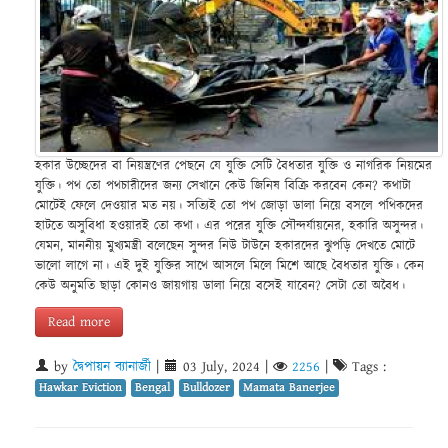
হকার উচ্ছেদের বা নিয়ন্ত্রণের পেছনে যে যুক্তি সেটি বৈধতার যুক্তি ও নাগরিক নিয়মের
যুক্তি। পথ তো পথচারীদের জন্য সেখানে কেউ জিনিষ বিক্রি করবেন কেন? কথাটা
মোটেই ফেলে দেওয়ার মত নয়। সত্যিই তো পথ জোড়া ডালা নিয়ে বসলে পথিকদের
হাটতে অসুবিধা হওয়ারই তো কথা। এর পরের যুক্তি সৌন্দর্যায়নের, হকারি অসুন্দর।
যেমন, মাননীয় মুখ্যমন্ত্রী বলেছেন সুন্দর নিউ টাউনে হকারদের ঝুপড়ি দেখতে মোটে
ভালো লাগে না। এই দুই যুক্তির সাথে আসলে মিলে মিশে আছে বৈধতার যুক্তি। কেন
কেউ অনুমতি ছাড়া কোনও জায়গায় ডালা নিয়ে বসেই যাবেন? সেটা তো অবৈধ।
Read more
by
দ্বৈপায়ন ব্যানার্জী
|
03 July, 2024
|
2256
|
Tags :
Hawkar Eviction
Bengal
Bulldozer
Mamata Banerjee