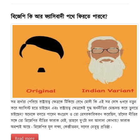
বিজেপি কি আর ফ্যাসিবাদী পথে ফিরতে পারবে?
সব ব্যর্থতা পেরিয়ে রাষ্ট্রায়ত্ব ক্ষেত্রকে টিকিয়ে রেখে মোদী কি এই সব দোষ শুধরে নতুন
করে ফ্যাসিস্ট হতে চাইছেন এবং রাষ্ট্রায়ত্ব ক্ষেত্রকেই যুদ্ধ অর্থনীতির মেরুদন্ড করে তুলতে
চাইছেন? অনেকে বলতে পারেন কংগ্রেস ও তো বেসরকারিকরণ করেছিল, তাঁদের নীতির
সঙ্গে তো বিজেপির নীতির ফারাক নেই, তাহলে দু'টো দল আলাদা কোথায়? ফারাক
অবশ্যই আছে। বিজেপির মূল লক্ষ্য, কেন্দ্রীভবন, দলের নেতৃত্ব প্রতিষ্ঠা।
Read more