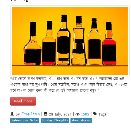
"এই তোকে অর্পণ করলাম, খা--- প্রাণ ভরে খা। মন ভরে খা। " "আমাদের তো এই
খাওয়ার মধ্যে যত সুখ-শান্তি। খেয়ে মরেছিস, মরেও খা।" "মাই ডিয়ার ফ্রেণ্ড, খা ; খেয়ে
স্বর্গে যা। না খেলে বুঝব কী করে যে তুই আমাদের প্রাণের বন্ধু? "
Read more
by
দীপক বিশ্বাস
|
28 July, 2024
|
1505
|
Tags :
Sahomoner Galpo
Sunday Thoughts
short stories