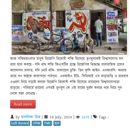
আজ পশ্চিমবাংলার মানুষ বিজেপি বিরোধী শক্তি হিসেবে তৃণমূলকেই বিশ্বাসযোগ্য দল
বলে মনে করছে। যদি বাম শক্তি জিএসটির প্রশ্নে বিজেপির বিরুদ্ধে ধারাবাহিক প্রচার
আন্দোলন চালাত, যদি নোট বন্দি- রাফায়েল চুক্তি- তিন কৃষি আইন- এনআরসি- অন্যায়
ভাবে গণ কন্ঠকে কারাগারে পাঠানো- এনআইএ ইডি- সিবিআই এর বাড়াবাড়ি ও ব্যবহার
এগুলো নিয়ে লড়াই করলে বিজেপি বিরোধী শক্তি হিসেবে বামেদের বিশ্বাসযোগ্যতা
বাড়তো। পরিবর্তে বামেরা এসবই তৃণমূল কে এই রাজ্যে দুর্বল করবে ধরে নিয়ে দূর
থেকে মজা দেখেছে।
Read more
by
মালবিকা মিত্র
|
10 July, 2024
|
1670
|
Tags :
Left Revival
CPIM
TMC
BJP