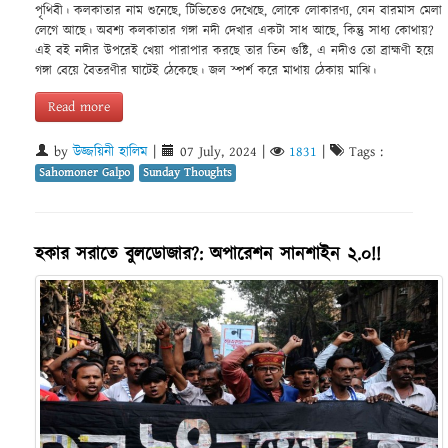
পৃথিবী। কলকাতার নাম শুনেছে, টিভিতেও দেখেছে, লোকে লোকারণ্য, যেন বারমাস মেলা
লেগে আছে। অবশ্য কলকাতার গঙ্গা নদী দেখার একটা সাধ আছে, কিন্তু সাধ্য কোথায়?
এই বই নদীর উপরেই খেয়া পারাপার করছে তার তিন গুষ্টি, এ নদীও তো ব্রাহ্মণী হয়ে
গঙ্গা বেয়ে বৈতরণীর ঘাটেই ঠেকেছে। জল স্পর্শ করে মাথায় ঠেকায় মাঝি।
Read more
by
উজ্জয়িনী হালিম
|
07 July, 2024
|
1831
|
Tags :
Sahomoner Galpo
Sunday Thoughts
হকার সরাতে বুলডোজার?: অপারেশন সানশাইন ২.০!!