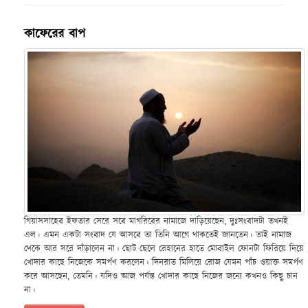
কাফেরের বাপ
গিয়াসসাহেব ইফতার সেরে সবে মাগরিবের নামাজে দাড়িয়েছেন, দুঃসংবাদটা তখনই
এল। এমন একটা সংবাদ যে আসবে তা তিনি আগে থাকতেই জানতেন। তাই নামাজ
থেকে আর সরে দাঁড়ালেন না। ছোট ছেলে রেহানের হাতে মোবাইল ফোনটা ফিরিয়ে দিয়ে
খোদার কাছে নিজেকে সমর্পণ করলেন। দিনরাত মিলিয়ে রোজ যেমন পাঁচ ওয়াক্ত সমর্পণ
করে আসছেন, তেমনি। যদিও আজ পর্যন্ত খোদার কাছে নিজের জন্যে কখনও কিছু চান
না।