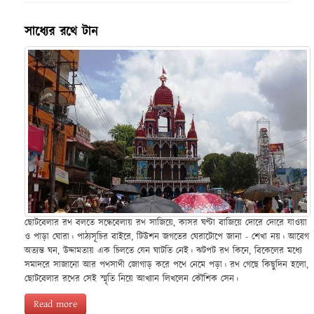
সাধ্যের রথে টান
ছোটবেলার রথ বলতে সন্ধেবেলায় রথ সাজিয়ে, কাসর ঘণ্টা বাজিয়ে দোরে দোরে যাওয়া
ও পাড়া ঘোরা। পাঠ্যসূচির বাইরে, টিউশন জগতের ঘেরাটোপে জানা - শেখা নয়। আবেগ
অত্যন্ত ঘন, উদ্দামতায় এক চিলতে যেন ঘাটতি নেই। ঝটপট রথ কিনে, বিকেলের মধ্যে
সমাদরে সাজানো আর পথসাথী জোগাড় করে পথে নেমে পড়া। রথ গেছে কিছুদিন হলো,
ছোটবেলার রথের সেই স্মৃতি নিয়ে আখ্যান লিখলেন কৌশিক সেন।
Read more