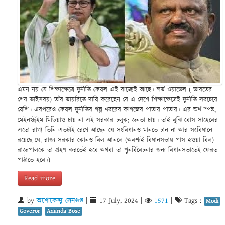
এমন নয় যে শিক্ষাক্ষেত্রে দুর্নীতি কেবল এই রাজ্যেই আছে। লর্ড ওয়াভেল ( ভারতের
শেষ ভাইসরয়) তাঁর ডায়রিতে দাবি করেছেন যে এ দেশে শিক্ষাক্ষেত্রেই দুর্নীতি সবচেয়ে
বেশি। এরপরেও কেবল দুর্নীতির গল্প খবরের কাগজের পাতায় পাতায়। এর অর্থ স্পষ্ট,
মেইনস্ট্রইম মিডিয়াও চায় না এই সরকার চলুক; জনতা চায়। তাই বুঝি বোস সাহেবের
এতো রাগ! তিনি এতটাই রেগে আছেন যে সংবিধানও মানতে চান না আর সংবিধানে
রয়েছে যে, রাজ্য সরকার কোনও বিল আনলে (অবশ্যই বিধানসভায় পাস হওয়া বিল)
রাজ্যপালকে তা গ্রহণ করতেই হবে অথবা তা পুনর্বিবেচনার জন্য বিধানসভাতেই ফেরত
পাঠাতে হবে।)
Read more
by
অশোকেন্দু সেনগুপ্ত
|
17 July, 2024
|
1571
|
Tags :
Modi
Goveror
Ananda Bose