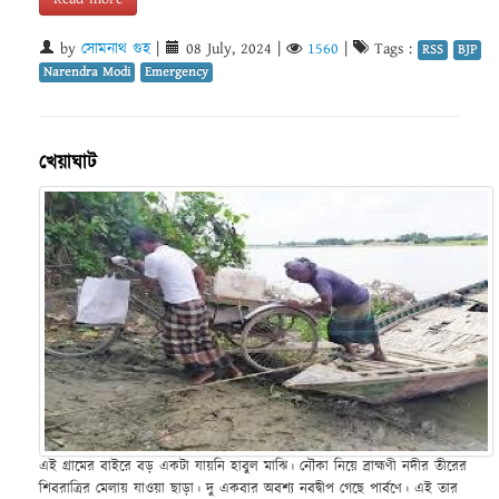
by
সোমনাথ গুহ
|
08 July, 2024
|
1560
|
Tags :
RSS
BJP
Narendra Modi
Emergency
খেয়াঘাট
এই গ্রামের বাইরে বড় একটা যায়নি হাবুল মাঝি। নৌকা নিয়ে ব্রাহ্মণী নদীর তীরের
শিবরাত্রির মেলায় যাওয়া ছাড়া। দু একবার অবশ্য নবদ্বীপ গেছে পার্বণে। এই তার