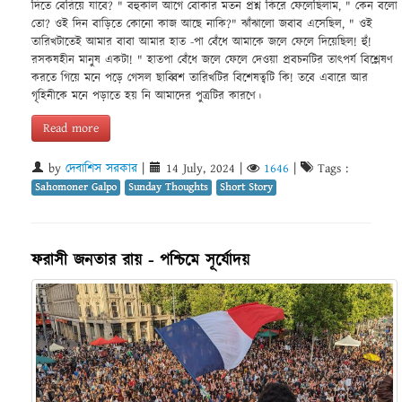
দিতে বেরিয়ে যাবে? " বহুকাল আগে বোকার মতন প্রশ্ন কিরে ফেলেছিলাম, " কেন বলো
তো? ওই দিন বাড়িতে কোনো কাজ আছে নাকি?" ঝাঁঝালো জবাব এসেছিল, " ওই
তারিখটাতেই আমার বাবা আমার হাত -পা বেঁধে আমাকে জলে ফেলে দিয়েছিল! হুঁ!
রসকষহীন মানুষ একটা! " হাতপা বেঁধে জলে ফেলে দেওয়া প্রবচনটির তাৎপর্য বিশ্লেষণ
করতে গিয়ে মনে পড়ে গেসল ছাব্বিশ তারিখটির বিশেষত্বটি কি! তবে এবারে আর
গৃহিনীকে মনে পড়াতে হয় নি আমাদের পুত্রটির কারণে।
Read more
by
দেবাশিস সরকার
|
14 July, 2024
|
1646
|
Tags :
Sahomoner Galpo
Sunday Thoughts
Short Story
ফরাসী জনতার রায় - পশ্চিমে সূর্যোদয়