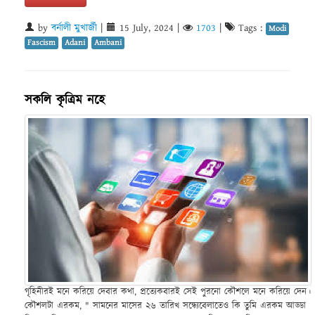
by
বর্নালী মুখার্জী
|
15 July, 2024
|
1703
|
Tags :
Modi
Fascism
Adani
Ambani
সকলি কৃত্রিম নহে
গৃহিনীরই মনে করিয়ে দেবার কথা, প্রত্যেকবারই সেই পুরনো কৌশলে মনে করিয়ে দেন।
কৌশলটা এরকম, " সামনের মাসের ২৬ তারিখ সন্ধ্যেবেলাতেও কি তুমি এরকম আড্ডা