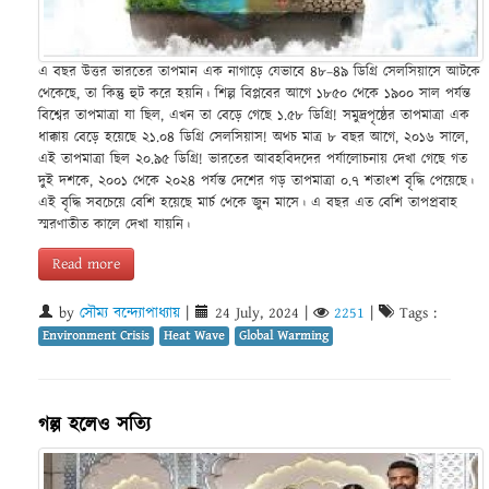
এ বছর উত্তর ভারতের তাপমান এক নাগাড়ে যেভাবে ৪৮–৪৯ ডিগ্রি সেলসিয়াসে আটকে
থেকেছে, তা কিন্তু হুট করে হয়নি। শিল্প বিপ্লবের আগে ১৮৫০ থেকে ১৯০০ সাল পর্যন্ত
বিশ্বের তাপমাত্রা যা ছিল, এখন তা বেড়ে গেছে ১.৫৮ ডিগ্রি! সমুদ্রপৃষ্ঠের তাপমাত্রা এক
ধাক্কায় বেড়ে হয়েছে ২১.০৪ ডিগ্রি সেলসিয়াস! অথচ মাত্র ৮ বছর আগে, ২০১৬ সালে,
এই তাপমাত্রা ছিল ২০.৯৫ ডিগ্রি! ভারতের আবহবিদদের পর্যালোচনায় দেখা গেছে গত
দুই দশকে, ২০০১ থেকে ২০২৪ পর্যন্ত দেশের গড় তাপমাত্রা ০.৭ শতাংশ বৃদ্ধি পেয়েছে।
এই বৃদ্ধি সবচেয়ে বেশি হয়েছে মার্চ থেকে জুন মাসে। এ বছর এত বেশি তাপপ্রবাহ
স্মরণাতীত কালে দেখা যায়নি।
Read more
by
সৌম্য বন্দ্যোপাধ্যায়
|
24 July, 2024
|
2251
|
Tags :
Environment Crisis
Heat Wave
Global Warming
গল্প হলেও সত্যি