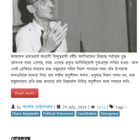
আজকের ভারতবর্ষে আগ্রাসী হিন্দুত্ববাদী ধর্মীয় ফ্যাসিবাদের বিরুদ্ধে সর্বাত্মক যুদ্ধ
ঘোষণার সময় এসেছে, সময় এসেছে প্রকৃত ফ্যাসিবিরোধী যুক্তঐক্যে সামিল হওয়া। আর
এরই প্রেক্ষিতে কমরেড চারু মজুমদের শহিদ দিবস পালনের সময় তাঁর উপরোক্ত
কথাগুলিকে মান্যতা দিয়ে তার সজীব অনুশীলন করার। শুধুমাত্র দিবস পালন নয়, চারু
মজুমদারের প্রতি শ্রদ্ধা জানাতে তাঁর চিন্তাচর্চার নিবিড় অনুশীলন আজ সময়ের দাবি।
Read more
by
অশোক চট্টোপাধ্যায়
|
29 July, 2024
|
1472
|
Tags :
Charu Majumder
Political Prisooners
Constitution
Emergency
বোতলবন্ধু