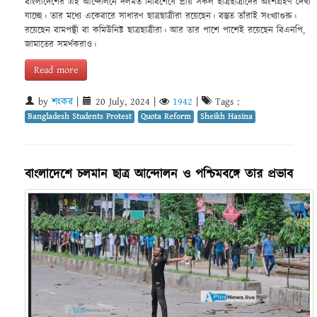
বাংলাদেশের এই আন্দোলনে দলমত নির্বিশেষে প্রায় সকল ছাত্রছাত্রীদের অংশগ্রহণ দেখা
যাচ্ছে। তার মধ্যে একেবারে সাধারণ ছাত্রছাত্রীরা রয়েছেন। বস্তুত তাঁরাই সংখ্যাগুরু।
রয়েছেন বামপন্থী বা কমিউনিষ্ট ছাত্রছাত্রীরা। আর তার পাশে পাশেই রয়েছেন বিএনপি,
জামাতের সমর্থকরাও।
Read more
by
শংকর
|
20 July, 2024
|
1942
|
Tags :
Bangladesh Students Protest
Quota Reform
Sheikh Hasina
বাংলাদেশে চলমান ছাত্র আন্দোলন ও পশ্চিমবঙ্গে তার প্রভাব