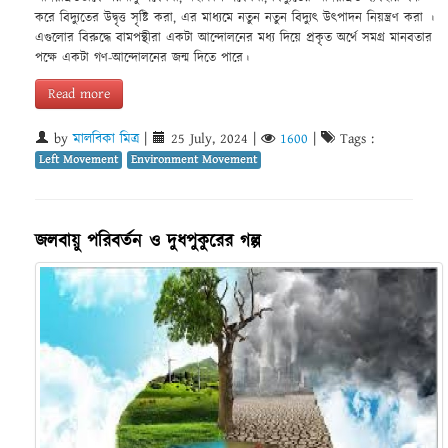
করে বিদ্যুতের উদ্বৃত্ত সৃষ্টি করা, এর মাধ্যমে নতুন নতুন বিদ্যুৎ উৎপাদন নিয়ন্ত্রণ করা ।
এগুলোর বিরুদ্ধে বামপন্থীরা একটা আন্দোলনের মধ্য দিয়ে প্রকৃত অর্থে সমগ্র মানবতার
পক্ষে একটা গণ-আন্দোলনের জন্ম দিতে পারে।
Read more
by
মালবিকা মিত্র
|
25 July, 2024
|
1600
|
Tags :
Left Movement
Environment Movement
জলবায়ু পরিবর্তন ও দুধপুকুরের গল্প