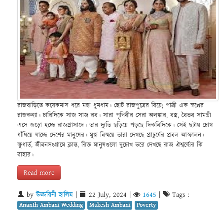
রাজবাড়িতে কয়েকমাস ধরে মহা ধুমধাম। ছোট রাজপুত্রের বিয়ে; পাত্রী এক স্বপ্নের
রাজকন্যা। চারিদিকে সাজ সাজ রব। সারা পৃথিবীর সেরা অলঙ্কার, বস্ত্র, বৈভব সামগ্রী
এসে জড়ো হচ্ছে রাজপ্রাসাদে। তার দ্যুতি ছড়িয়ে পড়ছে দিকবিদিকে। সেই ছটায় চোখ
ধাঁধিয়ে যাচ্ছে দেশের মানুষের। মুগ্ধ বিষ্ময়ে তারা দেখছে প্রাচুর্যের প্রবল আস্ফালন।
ক্ষুধার্ত, জীবনসংগ্রামে ক্লান্ত, রিক্ত মানুষগুলো দুচোখ ভরে দেখছে রাজ ঐশ্বর্য্যের কি
বাহার।
Read more
by
উজ্জয়িনী হালিম
|
22 July, 2024
|
1645
|
Tags :
Ananth Ambani Wedding
Mukesh Ambani
Poverty