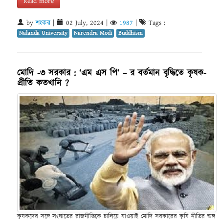
Read more
by
শংকর
|
02 July, 2024
|
1987
|
Tags :
Nalanda University
Narendra Modi
Buddhism
মোদি -৩ সরকার : ‘এম এস পি’ – র বর্তমান বৃদ্ধিতে কৃষক-
প্রীতি কতখানি ?
কৃষকদের সঙ্গে সংঘাতের রাজনীতিকে চালিয়ে যাওয়াই মোদি সরকারের কৃষি নীতির অঙ্গ