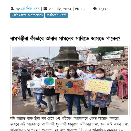
by
কৌশিক সেন
|
27 July, 2024
|
1311
|
Tags :
RathYatra Memories
Mahesh Rath
বামপন্থীরা কীভাবে আবার সামনের সারিতে আসতে পারেন?
যদি ভারতে বামপন্থীরা সব ছেড়ে শুধু পরিবেশ আন্দোলনে গুরুত্ব আরোপ করতো,
তাহলে এই আন্দোলনে আদিবাসী মূলবাসী মানুষের অধিকার রক্ষা, জল জমি জঙ্গল রক্ষা,
অনিয়ন্ত্রিতভাবে পরমাণু গবেষণা, মহাকাশ গবেষণা, বিদ্যুতের অনিয়ন্ত্রিত ব্যবহার বন্ধ