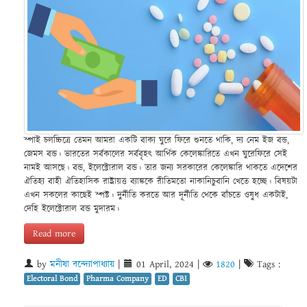
স্পাই চলচ্চিত্রে তেমন আমরা একটি বাক্য ঘুরে ফিরে শুনতে থাকি, দ্য নেম ইজ বন্ড,
জেমস বন্ড। ভারতের সর্বকালের সর্ববৃহৎ আর্থিক কেলেঙ্কারিতে এখন ঘুরেফিরে সেই
নামই আসছে। বন্ড, ইলেক্টোরাল বন্ড। তার জন্য সরকারের কেলেঙ্কারি থাকতে এদেশের
ঐতিহ্য বাহী ঐতিহাসিক রাষ্ট্রায়ত্ত ব্যাঙ্ককে রীতিমতো নাকানিচুবানি খেতে হচ্ছে। বিষয়টা
এখন সকলের কাছেই স্পষ্ট। দুর্নীতি করতে আর দূর্নীতি থেকে বাঁচতে ওষুধ একটাই,
দেহি ইলেক্টোরাল বন্ড মুদারম।
Read more
by
মনীষা বন্দ্যোপাধ্যায়
|
01 April, 2024
|
1820
|
Tags :
Electoral Bond
Pharma Company
ED
CBI