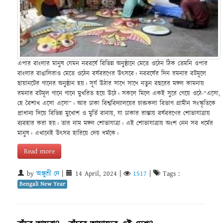
এপার বাংলার মানুষ যেমন নববর্ষে বিভিন্ন অনুষ্ঠানে মেতে ওঠেন ঠিক তেমনি ওপার
বাংলার বাঙালিরাও মেতে ওঠেন বর্ষবরণের উৎসবে। নববর্ষের দিন রমনার বটমূলে
ছায়ানটের গানের অনুষ্ঠান হয়। সূর্য উঠার সাথে সাথে নতুন বছরের মঙ্গল কামনায়
রমনার বটমূল গানে গানে মুখরিত হয়ে উঠে। সকলে মিলে একই সুরে গেয়ে ওঠে-“এসো,
হে বৈশাখ এসো এসো”। আর ঢাকা বিশ্ববিদ্যালয়ের চারুকলা বিভাগ গ্রামীন সংস্কৃতিকে
প্রাধান্য দিয়ে বিভিন্ন মুখোশ ও মুর্তি বানায়, যা ঢাকার রাস্তায় বর্ষবরণের শোভাযাত্রায়
ব্যবহার করা হয়। তার নাম মঙ্গল শোভাযাত্রা। এই শোভাযাত্রায় অংশ নেন সব ধর্মের
মানুষ। এখানেই উৎসব হারিয়ে দেয় ধর্মকে।
Read more
by
অঞ্জুশ্রী দে
|
14 April, 2024
|
1517
|
Tags :
Bengali New Year