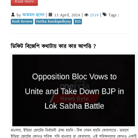
Read more
by
আজমল হুসেন
|
13 April, 2024
|
2519
|
Tags :
Book Review
Partha Bandopadhyay
RSS
ডিফিট বিজেপি কথাটায় কার কার আপত্তি ?
বাংলায়, ইন্ডিয়া জোটের নির্বাচনী ঐক্য হয়নি। ঠিক যেমন হয়নি কেরালাতে। তাহলে
ইন্ডিয়া জোটের কোনও শরিক, যদি বাংলায় বা কেরালায়, এই শরিকদলের কোনও একটি