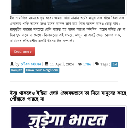
ইদ সামাজিক বন্ধনকে দৃঢ় করে। আমরা যারা নানান ধর্মের মানুষ এক গ্রামে কিম্বা এক
এলাকায় থাকি তাদের মধ্যে ইদের আনন্দ ভাগ হয়ে গিয়ে আনন্দ আরও বেড়ে যায়।
রামুমুচির বছরের সবচেয়ে বেশি ব্যস্ততা হয় ইদের আগের কটাদিন। হরেন দর্জির তো ক-
দিন ঘুম থাকে না চোখে। বিভাজনের এই সময়ে, আসুন না একটু জেনে নেওয়া যাক,
আমাদের প্রতিবেশীর একটি উৎসব ইদ সম্পর্কে।
Read more
by
সৌরভ হোসেন
|
11 April, 2024
|
1786
|
Tags :
Eid
Ramjan
Know Your Neighbour
ইস্যু থাকলেও ইন্ডিয়া জোট ঐক্যবদ্ধভাবে তা নিয়ে মানুষের কাছে
পৌঁছাতে পারছে না