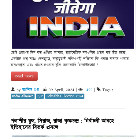
ভোট গ্রহণের দিন যত এগিয়ে আসছে, রাজনৈতিক দলগুলির প্রচার যত তীব্র হচ্ছে,
একটাই প্রশ্ন সমগ্র দেশজুড়ে, কর্তৃত্ববাদী দক্ষিণপন্থী শক্তিকে কি পরাস্ত করতে পারবে
অসংলগ্নতা এবং খণ্ডিত হওয়ার ঝুঁকি বহনকারি বিরোধীজোট ?
Read more
by
আশিস গুপ্ত
|
09 April, 2024
|
1499
|
Tags :
India Alliance
BJP
Loksabha Election 2024
পলাশীর যুদ্ধ, সিরাজ, রাজা কৃষ্ণচন্দ্র : নির্বাচনী আবহে
ইতিহাসের বিতর্ক প্রসঙ্গে