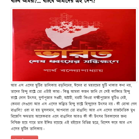
বাঁচব আমরা?... বাঁচবে আমাদের এই দেশ?
আর এস এসের ছুটির তালিকায় বড়দিনের, ঈদের বা মহরমের ছুটি থাকার কথা নয়,
তাদের হিন্দু রাষ্ট্রে তো এটাই কাম্য। কিন্তু আমরা কজন জানি যে সেই কাঙ্খিত হিন্দু
রাষ্ট্রে দোল উৎসব, দুর্গাপূজার সপ্তমী, অষ্টমী, নবমী কিংবা লক্ষ্মীপুজোর ছুটিও নেই,
কেননা সেগুলো আর এস এসের কল্পিত হিন্দু রাষ্ট্রে হিন্দুদের উৎসব নয়। কী বোঝা গেল
বাঙালি? ওরা না হয় মুসলমান, আপনারা তো বাঙালি! আর এস এসের রাজনৈতিক মুখ
বিজেপি ক্ষমতায় আরেকবার এলে বাঙালির আরও কী কী উৎসব চিরকালের জন্য
নিশ্চিহ্ন হয়ে যাবে তার ইঙ্গিত রয়েছে এই বইয়ের বিভিন্ন ছত্রে, বিশেষ করে আর এস
এসের ছুটির তালিকায়।