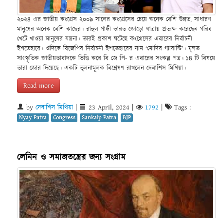
২০২৪ এর জাতীয় কংগ্রেস ২০০৯ সালের কংগ্রেসের চেয়ে অনেক বেশি উন্নত, সাধারণ
মানুষের অনেক বেশি কাছের। রাহুল গান্ধী ভারত জোড়ো যাত্রায় প্রত্যক্ষ করেছেন গরিব
খেটে খাওয়া মানুষের যন্ত্রনা। তারই প্রকাশ ঘটেছে কংগ্রেসের এবারের নির্বাচনী
ইশতেহারে। ওদিকে বিজেপির নির্বাচনী ইশতেহারের নাম ‘মোদির গ্যারান্টি’। মূলত
সাংস্কৃতিক জাতীয়তাবাদকে ভিত্তি করে বি জে পি- র এবারের সংকল্প পত্র। ১৪ টি বিষয়ে
তারা জোর দিয়েছে। একটি তূলনামূলক বিশ্লেষণ রাখলেন দেবাশিস মিথিয়া।
Read more
by
দেবাশিস মিথিয়া
|
23 April, 2024
|
1792
|
Tags :
Nyay Patra
Congress
Sankalp Patra
BJP
লেনিন ও সমাজতন্ত্রের জন্য সংগ্রাম