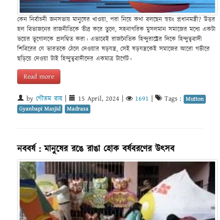
কেন নির্বাচনী জনসভায় মানুষের খাওয়া, পরা নিয়ে কথা বলছেন স্বয়ং প্রধানমন্ত্রী? উত্তর
হল বিভাজনের রাজনীতিকে তীব্র করে তুলে, সহনাগরিক মুসলমান সমাজের মধ্যে একটা
ভয়ের ভূগোলকে প্রলম্বিত করা। এভাবেই রাজনৈতিক হিন্দুরাষ্ট্রের দিকে হিন্দুত্ববাদী
শিবিরের যে ভারতকে ঠেলে দেওয়ার ষড়যন্ত্র, সেই ষড়যন্ত্রকেই সমাজের আরো গভীরে
ছড়িয়ে দেওয়া টাই হিন্দুত্ববাদীদের একমাত্র টার্গেট।
Read more
by
গৌতম রায়
|
15 April, 2024
|
1691
|
Tags :
Mutton
Gyanbapi Masjid
Madrasa
নববর্ষ : মানুষের রঙে রাঙা হোক বর্ষবরণের উৎসব