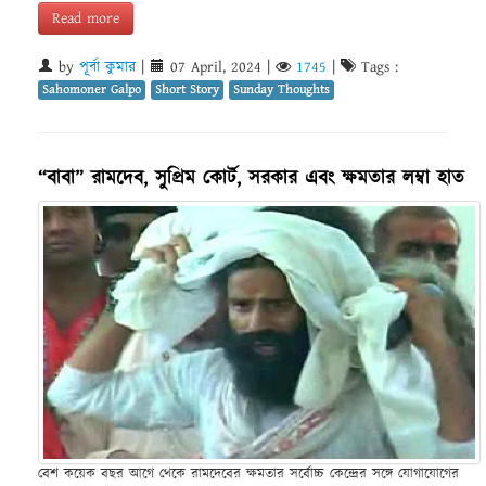
Read more
by
পূর্বা কুমার
|
07 April, 2024
|
1745
|
Tags :
Sahomoner Galpo
Short Story
Sunday Thoughts
“বাবা” রামদেব, সুপ্রিম কোর্ট, সরকার এবং ক্ষমতার লম্বা হাত
বেশ কয়েক বছর আগে থেকে রামদেবের ক্ষমতার সর্বোচ্চ কেন্দ্রের সঙ্গে যোগাযোগের