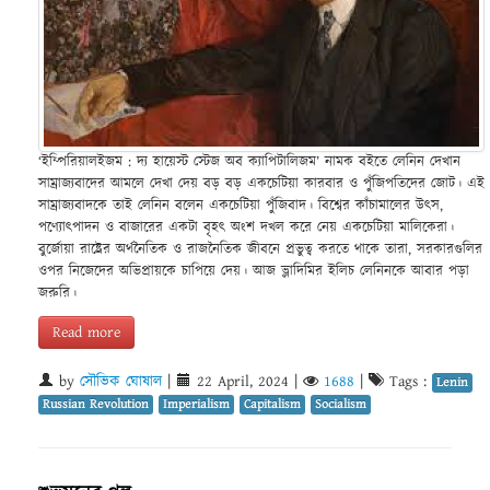
‘ইম্পিরিয়ালইজম : দ্য হায়েস্ট স্টেজ অব ক্যাপিটালিজম’ নামক বইতে লেনিন দেখান
সাম্রাজ্যবাদের আমলে দেখা দেয় বড় বড় একচেটিয়া কারবার ও পুঁজিপতিদের জোট। এই
সাম্রাজ্যবাদকে তাই লেনিন বলেন একচেটিয়া পুঁজিবাদ। বিশ্বের কাঁচামালের উৎস,
পণ্যোৎপাদন ও বাজারের একটা বৃহৎ অংশ দখল করে নেয় একচেটিয়া মালিকেরা।
বুর্জোয়া রাষ্ট্রের অর্থনৈতিক ও রাজনৈতিক জীবনে প্রভুত্ব করতে থাকে তারা, সরকারগুলির
ওপর নিজেদের অভিপ্রায়কে চাপিয়ে দেয়। আজ ভ্লাদিমির ইলিচ লেনিনকে আবার পড়া
জরুরি।
Read more
by
সৌভিক ঘোষাল
|
22 April, 2024
|
1688
|
Tags :
Lenin
Russian Revolution
Imperialism
Capitalism
Socialism