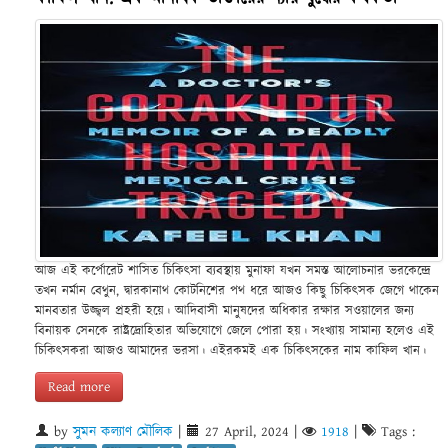
আজ এই কর্পোরেট শাসিত চিকিৎসা ব্যবস্থায় মুনাফা যখন সমস্ত আলোচনার ভরকেন্দ্রে
তখন নর্মান বেথুন, দ্বারকানাথ কোটনিশের পথ ধরে আজও কিছু চিকিৎসক জেগে থাকেন
মানবতার উজ্জ্বল প্রহরী হয়ে। আদিবাসী মানুষদের অধিকার রক্ষার সওয়ালের জন্য
বিনায়ক সেনকে রাষ্ট্রদ্রোহিতার অভিযোগে জেলে পোরা হয়। সংখ্যায় সামান্য হলেও এই
চিকিৎসকরা আজও আমাদের ভরসা। এইরকমই এক চিকিৎসকের নাম কাফিল খান।
Read more
by
সুমন কল্যাণ মৌলিক
|
27 April, 2024
|
1918
|
Tags :