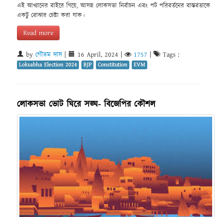
এই আখ্যানের বাইরে গিয়ে, আসন্ন লোকসভা নির্বাচন এবং পট পরিবর্তনের বাস্তবতাকে
একটু বোঝার চেষ্টা করা যাক।
Read more
by
গৌতম দাস
|
16 April, 2024
|
1757
|
Tags :
Loksabha Election 2024
BJP
Constitution
EVM
লোকসভা ভোট ঘিরে সঙ্ঘ- বিজেপির কৌশল