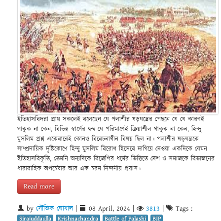
ইতিহাসবিদরা প্রায় সকলেই বলেছেন যে পলাশীর ষড়যন্ত্রের পেছনে যে যে কারণই
থাকুক না কেন, বিভিন্ন স্বার্থের দ্বন্দ্ব যে পরিমাণেই ক্রিয়াশীল থাকুক না কেন, হিন্দু
মুসলিম প্রশ্ন একেবারেই কোনও বিবেচনাধীন বিষয় ছিল না। পলাশীর ষড়যন্ত্রকে
সাম্প্রদায়িক দৃষ্টিকোণে হিন্দু মুসলিম বিরোধ হিসেবে দাগিয়ে দেওয়া একদিকে যেমন
ইতিহাসবিকৃতি, তেমনি অন্যদিকে বিজেপির ধর্মের ভিত্তিতে দেশ ও সমাজকে বিভাজনের
ধারাবাহিক অপচেষ্টার আর এক চরম নিন্দনীয় প্রয়াস।
Read more
by
সৌভিক ঘোষাল
|
08 April, 2024
|
3813
|
Tags :
Sirajuddaulla
Krishnachandra
Battle of Palashi
BJP