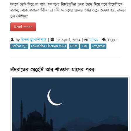
দলকে ভোট দিতে না বলে, জনগণের বিচারবুদ্ধির ওপর ছেড়ে দিয়ে বলে বিজেপিকে
হারান, কাকে হারানো উচিৎ, তা যদি জনগণের প্রজ্ঞার ওপর ছেড়ে দেওয়া হয়, তাহলে
ভুল কোথায়?
Read more
by
উপল মুখোপাধ্যায়
|
12 April, 2024
|
1753
|
Tags :
Defeat BJP
Loksabha Election 2024
CPIM
TMC
Congress
চাঁদরাতের মেহেদি আর শাওয়াল মাসের পরব