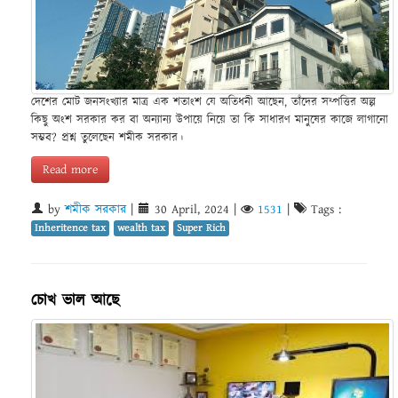
দেশের মোট জনসংখ্যার মাত্র এক শতাংশ যে অতিধনী আছেন, তাঁদের সম্পত্তির অল্প
কিছু অংশ সরকার কর বা অন্যান্য উপায়ে নিয়ে তা কি সাধারণ মানুষের কাজে লাগানো
সম্ভব? প্রশ্ন তুলেছেন শমীক সরকার।
Read more
by
শমীক সরকার
|
30 April, 2024
|
1531
|
Tags :
Inheritence tax
wealth tax
Super Rich
চোখ ভাল আছে