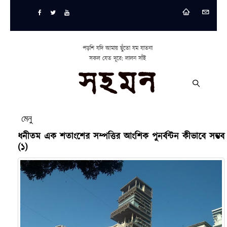
পড়শি যদি আমায় ছুঁতো যম যাতনা
সকল যেত দূরে: লালন সাঁই
মেনু
ধনীতম এক শতাংশের সম্পত্তির আংশিক পুনর্বন্টন কীভাবে সম্ভব
(১)