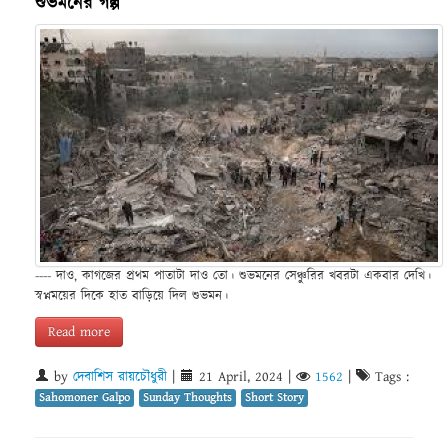
শুভমনের গল্প
---- দাও, কাগজের প্রথম পাতাটা দাও তো। শুভমনের সেঞ্চুরির খবরটা একবার দেখি।
স্বপ্নময়ের দিকে হাত বাড়িয়ে দিল শুভমন।
Read more
by
দেবাশিস রায়চৌধুরী
|
21 April, 2024
|
1562
|
Tags :
Sahomoner Galpo
Sunday Thoughts
Short Story