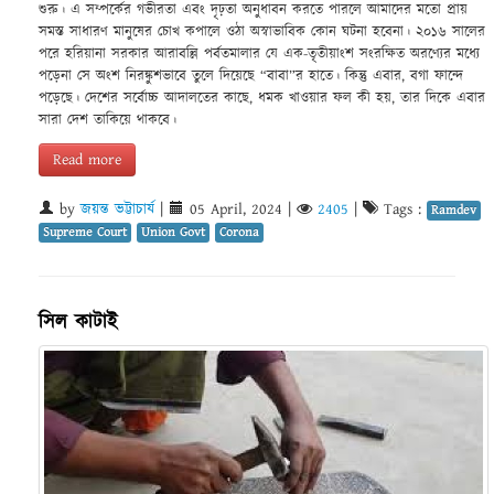
শুরু। এ সম্পর্কের গভীরতা এবং দৃঢ়তা অনুধাবন করতে পারলে আমাদের মতো প্রায়
সমস্ত সাধারণ মানুষের চোখ কপালে ওঠা অস্বাভাবিক কোন ঘটনা হবেনা। ২০১৬ সালের
পরে হরিয়ানা সরকার আরাবল্লি পর্বতমালার যে এক-তৃতীয়াংশ সংরক্ষিত অরণ্যের মধ্যে
পড়েনা সে অংশ নিরঙ্কুশভাবে তুলে দিয়েছে “বাবা”র হাতে। কিন্তু এবার, বগা ফান্দে
পড়েছে। দেশের সর্বোচ্চ আদালতের কাছে, ধমক খাওয়ার ফল কী হয়, তার দিকে এবার
সারা দেশ তাকিয়ে থাকবে।
Read more
by
জয়ন্ত ভট্টাচার্য
|
05 April, 2024
|
2405
|
Tags :
Ramdev
Supreme Court
Union Govt
Corona
সিল কাটাই