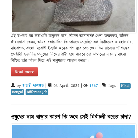
এই বাংলায় বহু অবাঙালি মানুষের বাস, তাঁদের অনেকেরই পেশা অন্যরকম, তাঁদের
জীবনযাত্রা কেমন, আমরা কোনোদিন কি জানতে চেয়েছি? এই নির্বাচনের আবহাওয়ায়,
বহিরাগত, বাংলা বিরোধী ইত্যাদি অনেক শব্দ ঘুরে বেড়াচ্ছে। ভিন রাজ্যের গাঁ গঞ্জের
শ্রমজীবী হতদরিদ্র মানুষের 'নিজের ঠাঁই' হয়ে থাকবে তো আমাদের বাংলা? বাংলা
নিশ্চিত তাঁর আঁচল দিয়ে এই মানুষদের আড়াল করবে।
Read more
by
জয়ন্তী দাশগুপ্ত
|
03 April, 2024
|
1667
|
Tags :
Hindi
Bengal
Different Job
ওষুধের দাম বাড়ার কারণ কি তবে সেই নির্বাচনী বন্ডের চাঁদা?