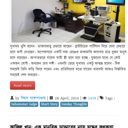
সুধাময় খুশি হলেন। ডাক্তারবাবু চেম্বারে আছেন। প্লাইউডের পার্টিশান দিয়ে ঘেরা চেম্বারে
বসে রুগী দেখছেন। অপেক্ষাঘরে একটি লম্বা বেঞ্চের মাঝামাঝি জায়গায় মাত্র দুজন মানুষ
বসে রয়েছেন। আপাতভাবে যাদের স্বামী স্ত্রী বলে মনে হচ্ছে। দুজনের মধ্যে যে কেউ
একজন রোগী। অন্যজন তার সঙ্গী। এমনটা ভেবে সুধাময় একটু আশ্বস্ত হলেন। ঠিক
সময়েই তিনি বাড়ি ফিরে যাবেন এবং প্রতিদিনের মতো রাতের খাবারটা আজও নির্দ্ধারিত
সময়েই শেষ করবেন।
Read more
by
বিমল গঙ্গোপাধ্যায়
|
28 April, 2024
|
1439
|
Tags :
Sahomoner Galpo
Short Story
Sunday Thoughts
কাফিল খান: এক মানবিক ডাক্তারের ন্যায় যুদ্ধের কথকতা