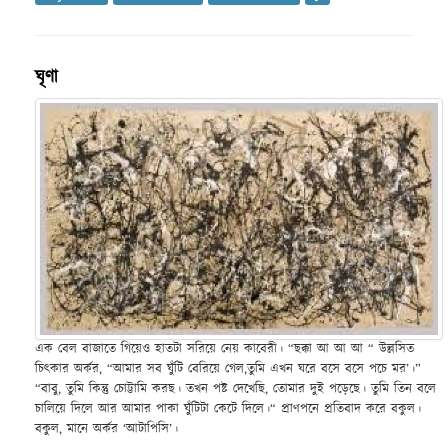
ঘৃণা
এক বেল বাজাতে গিয়েও হাতটা সরিয়ে নেয় কাবেরী। “ছক্কা আ আ আ “ উল্লসিত
চিৎকার অর্কর, “আমার সব ঘুঁটি বেরিয়ে গেল,তুমি এখন ঘরে বসে বসে পচে মর’।”
“বাবু, তুমি কিন্তু চোট্টামি করছ। তখন পষ্ট দেখেছি, তোমার দুই পড়েছে। তুমি তিন বলে
চালিয়ে দিলে আর আমার পাকা ঘুঁটিটা কেটে দিলে।“ প্রাণপনে প্রতিবাদ করে বকুল।
বকুল, মানে অর্কর ‘আটাপিসি’।