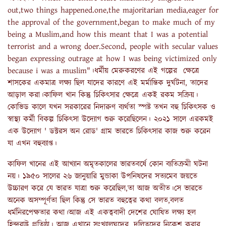
out,two things happened.one,the majoritarian media,eager for
the approval of the government,began to make much of my
being a Muslim,and how this meant that I was a potential
terrorist and a wrong doer.Second, people with secular values
began expressing outrage at how I was being victimized only
because i was a muslim"।ধর্মীয় মেরুকরণের এই গল্পের ক্ষেত্রে
শাসকের একমাত্র লক্ষ্য ছিল যাদের কারণে এই মর্মান্তিক দুর্ঘটনা, তাদের
আড়াল করা।কাফিল খান কিন্তু চিকিৎসার ক্ষেত্রে একই রকম সক্রিয়।
কোভিড কালে যখন সরকারের নিদারুণ ব্যর্থতা স্পষ্ট তখন বহু চিকিৎসক ও
স্বাস্থ্য কর্মী বিকল্প চিকিৎসা উদ্যোগ শুরু করেছিলেন। ২০২১ সালে এরকমই
এক উদ্যোগ ' ডক্টরস অন রোড' গ্রাম ভারতে চিকিৎসার কাজ শুরু করেন
যা এখন বহুব্যাপ্ত।
কাফিল খানের এই আখ্যান অমৃতকালের ভারতবর্ষে কোন ব্যতিক্রমী ঘটনা
নয়। ১৯৫০ সালের ২৬ জানুয়ারি মুন্ডাকা উপনিষদের সত্যমেব জয়তে
উচ্চারণ করে যে ভারত যাত্রা শুরু করেছিল,তা আজ অতীত।সে ভারতে
অনেক অসম্পূর্ণতা ছিল কিন্তু সে ভারত বহুত্বের কথা বলত,বলত
ধর্মনিরপেক্ষতার কথা।আজ এই একত্ববাদী দেশের ঘোষিত লক্ষ্য হল
হিন্দুরাষ্ট্র প্রতিষ্ঠা। আজ এখানে সংখ্যালঘুদের, দলিতদের নিকেশ করার