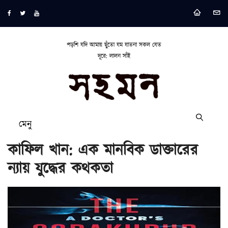
পড়শি যদি আমায় ছুঁতো যম যাতনা সকল যেত
দূরে: লালন সাঁই
মেনু
কাফিল খান: এক মানবিক ডাক্তারের
ন্যায় যুদ্ধের কথকতা