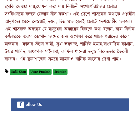
হুমকি দেওয়া যায়,ঘোষনা করা যায় নির্বাচনী সংখ্যাগরিষ্টতার জোরে
সংবিধানকে বদলে ফেলার নীল নকশা। এই দেশে শাসকের কথাকে প্রশ্নহীন
আনুগত্যে মেনে নেওয়াই দস্তুর, ভিন্ন মত হলেই জোটে দেশদ্রোহীর তকমা।
এই শ্বাসরূদ্ধ অবস্থায় যে মানুষেরা অন্যায়ের বিরুদ্ধে কথা বলেন, যারা নির্বাক
কণ্ঠস্বরকে ভরসা জোগান তাদের জন্য অপেক্ষা করে থাকে গরাদের কালো
অন্ধকার। ফাদার স্ট্যান স্বামী, সুধা ভরদ্বাজ, শার্জিল ইমান,সাংবাদিক কাপ্পান,
উমর খালিদ, অধ্যাপক সাইবাবা, কাফিল খানেরা তবুও বিরুদ্ধতার ভৈরবী
বাজান। এই কুয়াশাঘেরা সময়ে আমরাও খানিক আলোর দেখা পাই।
Kafil Khan
Uttar Pradesh
Sedition
ollow Us