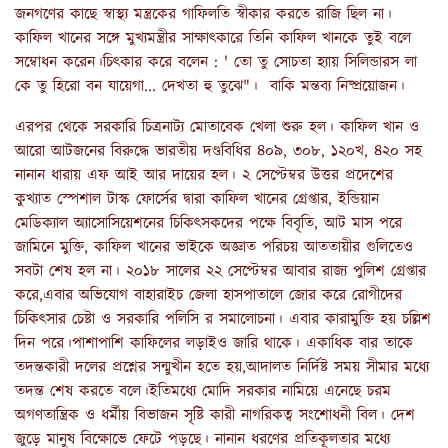
জনগণের কাছে স্বাস্থ্য মন্ত্রকের গাফিলতি স্বীকার করতে রাজি ছিল না।
কাফিল খানের সঙ্গে মুখ্যমন্ত্রীর সাক্ষাৎকারে তিনি কাফিল খানকে তুই বলে
সম্বোধন করেন।চিৎকার করে বলেন : ' তো তু সোচতা হ্যায় সিলিন্ডারস লা
কে তু হিরো বন যায়েগা... দেখতা হু তুঝে"। বাকি মন্তব্য নিষ্প্রয়োজন।
এরপর থেকে সরকারি চিত্রনাট্য মোতাবেক খেলা শুরু হল। কাফিল খান ও
আরো আটজনের বিরুদ্ধে ভারতীয় দণ্ডবিধির ৪০৯, ৩০৮, ১২০খ, ৪২০ সহ
নানান ধারায় এফ আই আর দায়ের হল। ২ সেপ্টেম্বর উত্তর প্রদেশের
কুখ্যাত স্পেশাল টাস্ক ফোর্সের দ্বারা কাফিল খানের গ্রেপ্তার, ইন্ডিয়ান
মেডিক্যাল অ্যাসোসিয়েশনের চিকিৎসকদের পক্ষে বিবৃতি, আট মাস পরে
জামিনে মুক্তি, কাফিল খানের ভাইকে অজ্ঞাত পরিচয় আততায়ীর গুলিতেও
সবটা শেষ হল না। ২০১৮ সালের ২২ সেপ্টেম্বর আবার রাজ্য পুলিশ গ্রেপ্তার
করে,এবার অভিযোগ বাহারাইচ জেলা হাসপাতালে জোর করে রোগীদের
চিকিৎসার চেষ্টা ও সরকারি পলিসি র সমালোচনা। এবার কারামুক্তি হয় চল্লিশ
দিন পরে।পাশাপাশি কাফিলের লড়াইও জারি থাকে। একাধিক বার তাকে
তদন্তকারী দলের প্রশ্নের সন্মুখীন হতে হয়,আদালত নির্দিষ্ট সময় সীমার মধ্যে
তদন্ত শেষ করতে বলে।ইতিমধ্যে মোদি সরকার নামিয়ে এনেছে চরম
অগণতান্ত্রিক ও ধর্মীয় বিভাজন সৃষ্টি কারী নাগরিকত্ব সংশোধনী বিল। দেশ
জুড়ে মানুষ বিক্ষোভে ফেটে পড়ছে। নানান ধরণের প্রতিকূলতার মধ্যে