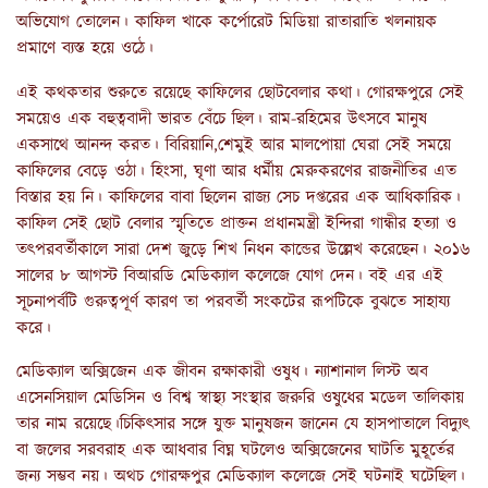
অভিযোগ তোলেন। কাফিল খাকে কর্পোরেট মিডিয়া রাতারাতি খলনায়ক
প্রমাণে ব্যস্ত হয়ে ওঠে।
এই কথকতার শুরুতে রয়েছে কাফিলের ছোটবেলার কথা। গোরক্ষপুরে সেই
সময়েও এক বহুত্ববাদী ভারত বেঁচে ছিল। রাম-রহিমের উৎসবে মানুষ
একসাথে আনন্দ করত। বিরিয়ানি,শেমুই আর মালপোয়া ঘেরা সেই সময়ে
কাফিলের বেড়ে ওঠা। হিংসা, ঘৃণা আর ধর্মীয় মেরুকরণের রাজনীতির এত
বিস্তার হয় নি। কাফিলের বাবা ছিলেন রাজ্য সেচ দপ্তরের এক আধিকারিক।
কাফিল সেই ছোট বেলার স্মৃতিতে প্রাক্তন প্রধানমন্ত্রী ইন্দিরা গান্ধীর হত্যা ও
তৎপরবর্তীকালে সারা দেশ জুড়ে শিখ নিধন কান্ডের উল্লেখ করেছেন। ২০১৬
সালের ৮ আগস্ট বিআরডি মেডিক্যাল কলেজে যোগ দেন। বই এর এই
সূচনাপর্বটি গুরুত্বপূর্ণ কারণ তা পরবর্তী সংকটের রূপটিকে বুঝতে সাহায্য
করে।
মেডিক্যাল অক্সিজেন এক জীবন রক্ষাকারী ওষুধ। ন্যাশানাল লিস্ট অব
এসেনসিয়াল মেডিসিন ও বিশ্ব স্বাস্থ্য সংস্থার জরুরি ওষুধের মডেল তালিকায়
তার নাম রয়েছে।চিকিৎসার সঙ্গে যুক্ত মানুষজন জানেন যে হাসপাতালে বিদ্যুৎ
বা জলের সরবরাহ এক আধবার বিঘ্ন ঘটলেও অক্সিজেনের ঘাটতি মুহূর্তের
জন্য সম্ভব নয়। অথচ গোরক্ষপুর মেডিক্যাল কলেজে সেই ঘটনাই ঘটেছিল।