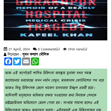
27 April, 2024
0 Comment(s)
1916 view(s)
লিখেছেন :
সুমন কল্যাণ মৌলিক
Facebook
Twitter
Email
WhatsApp
আজ এই কর্পোরেট শাসিত চিকিৎসা ব্যবস্থায় মুনাফা যখন সমস্ত
আলোচনার ভরকেন্দ্রে তখন নর্মান বেথুন, দ্বারকানাথ কোটনিশের পথ ধরে
আজও কিছু চিকিৎসক জেগে থাকেন মানবতার উজ্জ্বল প্রহরী হয়ে।
আদিবাসী মানুষদের অধিকার রক্ষার সওয়ালের জন্য বিনায়ক সেনকে
রাষ্ট্রদ্রোহিতার অভিযোগে জেলে পোরা হয়। সংখ্যায় সামান্য হলেও এই
চিকিৎসকরা আজও আমাদের ভরসা। এইরকমই এক চিকিৎসকের নাম