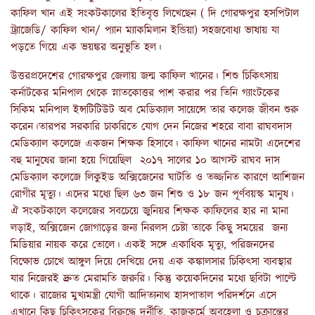
কাফিল খান এই সংকটকালের ইতিবৃত্ত লিখেছেন ( দি গোরক্ষপুর হসপিটাল
ট্র্যাজেডি/ কাফিল খান/ প্যান ম্যাকমিলান ইন্ডিয়া) সহজবোধ্য ভাষায় যা
পড়তে গিয়ে এক ভয়ঙ্কর অনুভূতি হল।
উত্তরপ্রদেশের গোরক্ষপুর জেলায় জন্ম কাফিল খানের। শিশু চিকিৎসায়
কর্নাটকের মনিপাল থেকে স্নাতকোত্তর পাশ করার পর তিনি গ্যাংটকের
সিকিম মনিপাল ইন্সটিটিউট অব মেডিক্যাল সায়েন্সে তার কলেজ জীবন শুরু
করেন।তারপর সরকারি চাকরিতে যোগ দেন নিজের শহরে বাবা রাঘবদাস
মেডিক্যাল কলেজে একজন শিক্ষক হিসাবে। কাফিল খানের নামটা এদেশের
বহু মানুষের জানা হয়ে গিয়েছিল ২০১৭ সালের ১০ আগস্ট রাঘব দাস
মেডিক্যাল কলেজে লিকুইড অক্সিজেনের ঘাটতি ও তজ্জনিত কারণে আশিজন
রোগীর মৃত্যু। এদের মধ্যে ছিল ৬৩ জন শিশু ও ১৮ জন পূর্ণবয়স্ক মানুষ।
ঐ সংকটকালে কলেজের সবচেয়ে জুনিয়র শিক্ষক কাফিলের হার না মানা
লড়াই, অক্সিজেন জোগাড়ের জন্য নিরলস চেষ্টা তাকে কিছু সময়ের জন্য
মিডিয়ার নায়ক করে তোলে। একই সঙ্গে একাধিক মৃত্যু, পরিজনদের
বিক্ষোভ চোখে আঙ্গুল দিয়ে দেখিয়ে দেয় এক কঙ্কালসার চিকিৎসা ব্যবস্থার
যার নিজেরই দ্রুত মেরামতি জরুরি। কিন্তু কয়েকদিনের মধ্যে ছবিটা পাল্টে
থাকে। রাজ্যের মুখ্যমন্ত্রী যোগী আদিত্যনাথ হাসপাতাল পরিদর্শনে এসে
এখানে কিছু চিকিৎসকের বিরুদ্ধে দুর্নীতি, কাজকর্মে অবহেলা ও চক্রান্তের