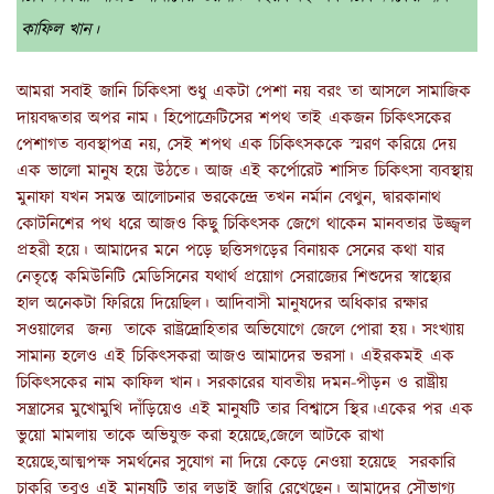
কাফিল খান।
আমরা সবাই জানি চিকিৎসা শুধু একটা পেশা নয় বরং তা আসলে সামাজিক
দায়বদ্ধতার অপর নাম। হিপোক্রেটিসের শপথ তাই একজন চিকিৎসকের
পেশাগত ব্যবস্থাপত্র নয়, সেই শপথ এক চিকিৎসককে স্মরণ করিয়ে দেয়
এক ভালো মানুষ হয়ে উঠতে। আজ এই কর্পোরেট শাসিত চিকিৎসা ব্যবস্থায়
মুনাফা যখন সমস্ত আলোচনার ভরকেন্দ্রে তখন নর্মান বেথুন, দ্বারকানাথ
কোটনিশের পথ ধরে আজও কিছু চিকিৎসক জেগে থাকেন মানবতার উজ্জ্বল
প্রহরী হয়ে। আমাদের মনে পড়ে ছত্তিসগড়ের বিনায়ক সেনের কথা যার
নেতৃত্বে কমিউনিটি মেডিসিনের যথার্থ প্রয়োগ সেরাজ্যের শিশুদের স্বাস্থ্যের
হাল অনেকটা ফিরিয়ে দিয়েছিল। আদিবাসী মানুষদের অধিকার রক্ষার
সওয়ালের জন্য তাকে রাষ্ট্রদ্রোহিতার অভিযোগে জেলে পোরা হয়। সংখ্যায়
সামান্য হলেও এই চিকিৎসকরা আজও আমাদের ভরসা। এইরকমই এক
চিকিৎসকের নাম কাফিল খান। সরকারের যাবতীয় দমন-পীড়ন ও রাষ্ট্রীয়
সন্ত্রাসের মুখোমুখি দাঁড়িয়েও এই মানুষটি তার বিশ্বাসে স্থির।একের পর এক
ভুয়ো মামলায় তাকে অভিযুক্ত করা হয়েছে,জেলে আটকে রাখা
হয়েছে,আত্মপক্ষ সমর্থনের সুযোগ না দিয়ে কেড়ে নেওয়া হয়েছে সরকারি
চাকরি তবুও এই মানুষটি তার লড়াই জারি রেখেছেন। আমাদের সৌভাগ্য