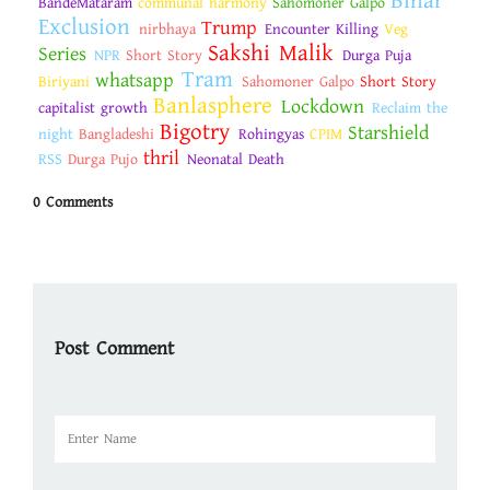
Bihar
BandeMataram
communal harmony
Sahomoner Galpo
Exclusion
Trump
nirbhaya
Encounter Killing
Veg
Sakshi Malik
Series
NPR
Short Story
Durga Puja
Tram
whatsapp
Biriyani
Sahomoner Galpo
Short Story
Banlasphere
Lockdown
capitalist growth
Reclaim the
Bigotry
Starshield
night
Bangladeshi
Rohingyas
CPIM
thril
RSS
Durga Pujo
Neonatal Death
0 Comments
Post Comment