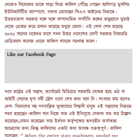
থেকেও বিবেকের ডাকে সাড়া দিয়ে কাফিল পৌঁছে গেছেন আলিগড় মুসলিম
ইউনিভার্সিটির ক্যাম্পাসে, বক্তব্য রেখেছেন সিএএ আইনের বিরুদ্ধে।
উত্তরপ্রদেশ সরকার সঙ্গে সঙ্গে সাম্প্রদায়িক সম্প্রীতি ভঙ্গের অজুহাতে মুম্বাই
থেকে গ্রেপ্তার করে চালান করেছে মথুরা জেলে। এই খেলা শেষ হয়েছে
২০২০ সালের নভেম্বর মাসে যখন উত্তর প্রদেশের যোগী সরকার বিআরডি
মেডিক্যাল কলেজ থেকে কাফিল খানকে বরখাস্ত করল।
Like our Facebook Page
তবে রাষ্ট্রের এই সন্ত্রাস, কর্পোরেট মিডিয়ার সরকারি ঘোষক হয়ে ওঠা বা
আইটি সেলের ঘৃণা বর্ষী ট্রোল গুলো শেষ কথা বলে নি। সংখ্যায় কম হলেও
দেশ- বিদেশের বহু গণতান্ত্রিক মূল্যবোধে বিশ্বাসী মানুষ এই সন্ত্রাসের বিরুদ্ধে
সরব হয়েছেন।কাফিল খান নিজে তার এই ইতিবৃত্তে সেকথা বার বার উল্লেখ
করেছেন,যেমন করেছেন তার উর্ধতন কর্তৃপক্ষের হৃদয়হীন কর্তাভজা
আচরণের কথা।কিন্তু কাফিলের একটা কথা অত্যন্ত গুরুত্বপূর্ণ। কাফিল
বলেছেন :" When the entire state machinery singled me