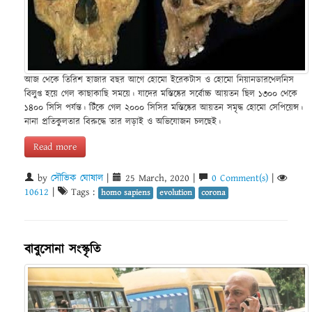
আজ থেকে তিরিশ হাজার বছর আগে হোমো ইরেকটাস ও হোমো নিয়ানডারথেলনিস
বিলুপ্ত হয়ে গেল কাছাকাছি সময়ে। যাদের মস্তিষ্কের সর্বোচ্চ আয়তন ছিল ১৩০০ থেকে
১৪০০ সিসি পর্যন্ত। টিঁকে গেল ২০০০ সিসির মস্তিষ্কের আয়তন সমৃদ্ধ হোমো সেপিয়েন্স।
নানা প্রতিকুলতার বিরুদ্ধে তার লড়াই ও অভিযোজন চলছেই।
Read more
by
সৌভিক ঘোষাল
|
25 March, 2020 |
0 Comment(s)
|
10612
|
Tags :
homo sapiens
evolution
corona
বাবুসোনা সংস্কৃতি