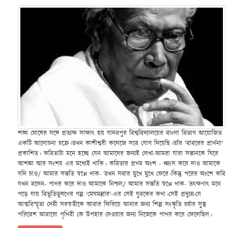
শঙ্খ ঘোষের সঙ্গে প্রত্যক্ষ সাক্ষাৎ হয় যাদবপুর বিশ্ববিদ্যালয়ের বাংলা বিভাগ আয়োজিত
একটি আলোচনা চক্রে।তখন কাশীশ্বরী কলেজে সবে যোগ দিয়েছি।তাঁর ‘বাবরের প্রার্থনা'
প্রকাশিত। কবিতাটা মনে হচ্ছে যেন আমাদের জন্যই লেখা-আমরা যারা সন্তানকে ঘিরে
আশঙ্কা আর সংশয় এর মধ্যেই থাকি। কবিতার প্রথম অংশ - ধ্বংস করে দাও আমাকে
যদি চাও/ আমার সন্ততি স্বপ্নে থাক- তখন সবার মুখে মুখে ফেরে।কিন্তু পরের অংশে কবি
যখন বলেন- পাথর করে দাও আমাকে নিশ্চল/ আমার সন্ততি স্বপ্নে থাক- তৎক্ষণাৎ মনে
পড়ে যায় বিভূতিভূষণের গল্প 'মেঘমল্লার'-এর সেই যুবকের কথা।সেই প্রদ্যুম্ন-যে
আত্মবিস্মৃতা দেবী সরস্বতীকে আবার ফিরিয়ে আনার জন্য শিল্প সংস্কৃতি চর্চার সুস্থ
পরিবেশ আবারো পৃথিবী কে উপহার দেওয়ার জন্য নিজেকে পাথর করে ফেলেছিল।