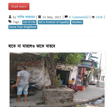
Read more
by
সাবির আহমেদ
|
14 May, 2021 |
0 Comment(s)
|
2438
|
Tags :
Eid Ul Fitr
Eid A Festival of Equality
Muslims
Know Your Neighbour
হাতে না মারলেও ভাতে মারবে