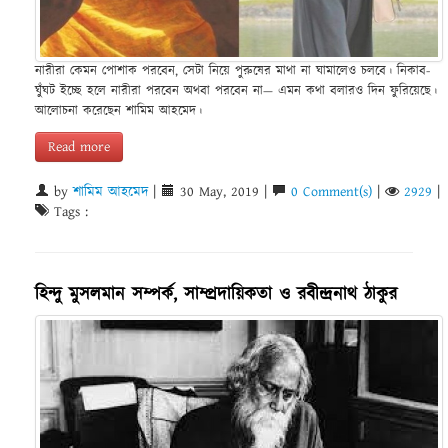
নারীরা কেমন পোশাক পরবেন, সেটা নিয়ে পুরুষের মাথা না ঘামালেও চলবে। নিকাব-
ঘুঁঘট ইচ্ছে হলে নারীরা পরবেন অথবা পরবেন না— এমন কথা বলারও দিন ফুরিয়েছে।
আলোচনা করেছেন শামিম আহমেদ।
Read more
by
শামিম আহমেদ
|
30 May, 2019 |
0 Comment(s)
|
2929
|
Tags :
হিন্দু মুসলমান সম্পর্ক, সাম্প্রদায়িকতা ও রবীন্দ্রনাথ ঠাকুর