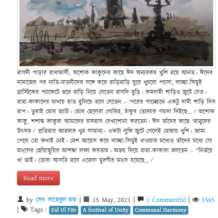
বাগদী পাড়ার রাধামাসী, অশোক কাকুদের কাছে ঈদ অন্যরকম খুশি বয়ে আনত। ঈদের
নামাজের পর নাতি-নাতনীদের সঙ্গে করে বাড়িবাড়ি ঘুরে খুচরো পয়সা, লাচ্ছা-সিমুই
প্লাস্টিকের প্যাকেটে ভরে বাড়ি নিয়ে যেতেন বাগদি বুড়ি। কমদামী শাড়িও জুটে যেত।
বাবা-কাকাদের মাথায় হাত বুলিয়ে বলে যেতেন – 'পরের পাব্বোনে একটু দামী শাড়ি দিস
বাপ। তুরাই মোর ব্যাটা। মোর ছেলেরা গোরিব, ঠাকুর তোদ্যার পয়সা দিইছে...।' অশোক
কাকু, শশাঙ্ক কাকুরা আমাদের চাষবাস দেখাশোনা করতেন। ঈদ তাঁদের কাছে ‘বাবুদের
উৎসব।’ প্রতিবার আবদার খুব সামান্য। একটা লুঙ্গি জুটে গেলেই বেজায় খুশি। জামা
পেলে তো কথাই নেই। বেশ আয়েস করে লাচ্ছা-সিমুই খাওয়ার মধ্যেও তাঁদের মধ্যে গো
মাংসের ছোঁয়াছুয়ির আশঙ্কা লক্ষ্য করতাম। অভয় দিয়ে বাবা-কাকারা বলতেন – “নির্ভয়ে
খা ভাই। তোরা আসবি বলে এবেলা মুরগীর মাংস হয়েছে...।’
Read more
by
সেখ সাহেবুল হক
|
15 May, 2021 |
1 Comment(s)
|
3565
|
Tags :
Eid Ul Fitr
A festival of Unity
Communal Harmony