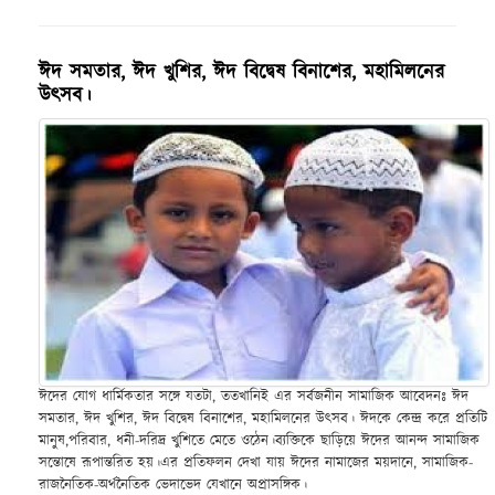
ঈদ সমতার, ঈদ খুশির, ঈদ বিদ্বেষ বিনাশের, মহামিলনের
উৎসব।
ঈদের যোগ ধার্মিকতার সঙ্গে যতটা, ততখানিই এর সর্বজনীন সামাজিক আবেদনঃ ঈদ
সমতার, ঈদ খুশির, ঈদ বিদ্বেষ বিনাশের, মহামিলনের উৎসব। ঈদকে কেন্দ্র করে প্রতিটি
মানুষ,পরিবার, ধনী-দরিদ্র খুশিতে মেতে ওঠেন।ব্যক্তিকে ছাড়িয়ে ঈদের আনন্দ সামাজিক
সন্তোষে রূপান্তরিত হয়।এর প্রতিফলন দেখা যায় ঈদের নামাজের ময়দানে, সামাজিক-
রাজনৈতিক-অর্থনৈতিক ভেদাভেদ যেখানে অপ্রাসঙ্গিক।