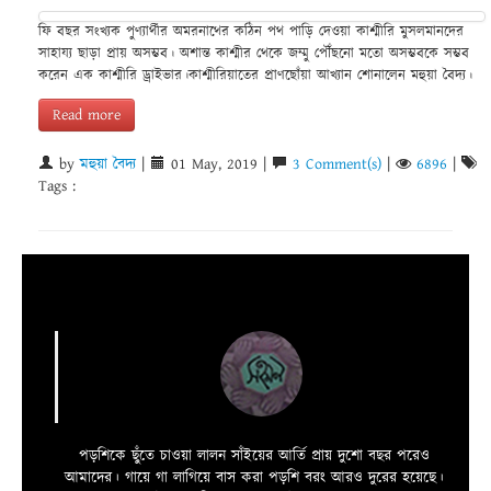
ফি বছর সংখ্যক পুণ্যার্থীর অমরনাথের কঠিন পথ পাড়ি দেওয়া কাশ্মীরি মুসলমানদের
সাহায্য ছাড়া প্রায় অসম্ভব। অশান্ত কাশ্মীর থেকে জম্মু পৌঁছনো মতো অসম্ভবকে সম্ভব
করেন এক কাশ্মীরি ড্রাইভার।কাশ্মীরিয়াতের প্রাণছোঁয়া আখ্যান শোনালেন মহুয়া বৈদ্য।
Read more
by
মহুয়া বৈদ্য
|
01 May, 2019 |
3 Comment(s)
|
6896
|
Tags :
পড়শিকে ছুঁতে চাওয়া লালন সাঁইয়ের আর্তি প্রায় দুশো বছর পরেও
আমাদের। গায়ে গা লাগিয়ে বাস করা পড়শি বরং আরও দুরের হয়েছে।