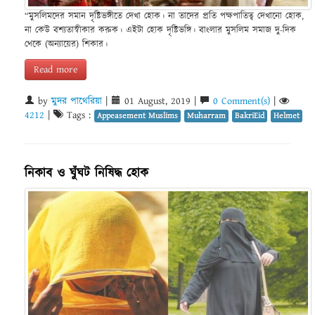
“মুসলিমদের সমান দৃষ্টিভঙ্গীতে দেখা হোক। না তাদের প্রতি পক্ষপাতিত্ব দেখানো হোক,
না কেউ বশ্যতাস্বীকার করুক। এইটা হোক দৃষ্টিভঙ্গি। বাংলার মুসলিম সমাজ দু-দিক
থেকে (অন্যায়ের) শিকার।
Read more
by
মুদর পাথেরিয়া
|
01 August, 2019 |
0 Comment(s)
|
4212
|
Tags :
Appeasement Muslims
Muharram
BakriEid
Helmet
নিকাব ও ঘুঁঘট নিষিদ্ধ হোক