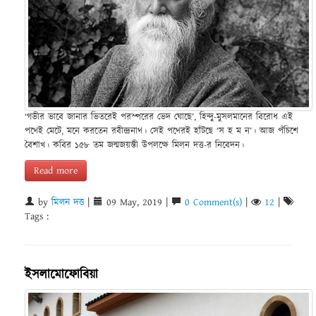
‘গভীর ভাবে জানার ভিতরেই পরস্পরের ভেদ ঘোছে’, হিন্দু-মুসলমানের বিরোধ এই
পথেই মেটে, মনে করতেন রবীন্দ্রনাথ। সেই পথেরই হাঁটছে ‘স হ ম ন’। আজ পঁচিশে
বৈশাখ। কবির ১৫৮ তম জন্মজয়ন্তী উপলক্ষে মিলন দত্ত-র নিবেদন।
Read more
by
মিলন দত্ত
|
09 May, 2019 |
0 Comment(s)
|
12
|
Tags :
ইসলামোফোবিয়া