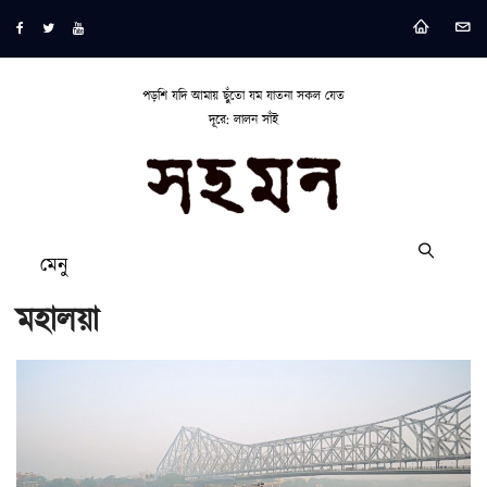
পড়শি যদি আমায় ছুঁতো যম যাতনা সকল যেত
দূরে: লালন সাঁই
মেনু
মহালয়া