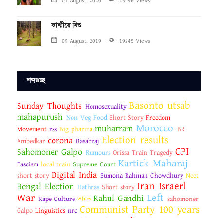
01 August, 2020
23496 Views
কাশ্মীরে যিশু
09 August, 2019
19245 Views
শব্দগুচ্ছ
Basonto utsab
Sunday Thoughts
Homosexuality
mahapurush
Non Veg Food
Short Story
Freedom
Morocco
muharram
Movement
rss
Big pharma
BR
Election results
corona
Ambedkar
Basabraj
CPI
Sahomoner Galpo
Rumours
Orissa Train Tragedy
Kartick Maharaj
Fascism
local train
Supreme Court
Digital India
short story
Sumona Rahman Chowdhury
Neet
Iran Israerl
Bengal Election
Hathras
Short story
War
Left
Rahul Gandhi
Rape Culture
ভারত
sahomoner
Communist Party 100 years
Galpo
Linguistics
nrc