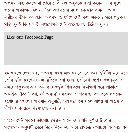
অপমান সহ্য করতে না পেরে দেবী ওই অসুরকে হত্যা করেন। এর মূলে
জয়ের আকাঙ্ক্ষা ছিল না, ছিল অপমানের বদলা নেওয়ার বাসনা। আজ
নারীদের উপর অত্যাচার, অপমান ও ধর্ষণে সেই কথা সকলের মনে পড়ুক।
মহিষাসুরই কি সত্যিই অপরপক্ষ? সেই আলোচনাও উঠে আসুক।
Like our Facebook Page
মহাভারতে দেখা যায়, পাণ্ডবরা যখন অজ্ঞাতবাসে, সে সময় যুধিষ্ঠির মনে মনে
দুর্গার স্তুতি করছেন। ওই স্তুতিতে বলা হচ্ছে, দুর্গাদেবী যশোদাগর্ভসম্ভূতা ও
নন্দগোপকূল-জাতা। তিনি কংসকর্ত্তৃক শিলাতলে বিনিক্ষিপ্তা হয়ে আকাশে
অন্তর্হিতা (বিরাট পর্ব, ষষ্ঠ অধ্যায়)। মহালয় বা পরমাত্মা বড় হতে লাগলেন
যশোদার কোলে। অভিধান অনুযায়ী, ‘মহালয়’ হল মহৎ আলয় বা আশ্রম বা
তীর্থ। মহালয়কে পরমাত্মাও বলা হয়।
তাহলে সেই পুরনো জায়গায় ফেরত যেতে হয়। যদি দুর্গার উৎপত্তি,
মহাভারত অনুযায়ী মেনে নিতে নিতে হয়, তবে রামচন্দ্র রামায়ণে অকালবোধন