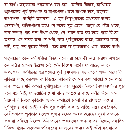
বা তীর্থ। মহালয়কে পরমাত্মাও বলা যায়। কালিক বিচারে, আশ্বিনের
শুক্লপক্ষের পূর্ব কৃষ্ণপক্ষ বা অপরপক্ষ। মনে রাখতে হবে, মহালয়া
অপরপক্ষ। আশ্বিনী অমাবস্যা। এ হল পিতৃপুরুষের উৎসবের আলয়।
দেবতর্পণ, ঋষিতর্পণের মধ্যে সে সবের সূত্র মেলে। মানুষ যে বেঁচে থাকে,
নানা সম্পদ পায় নানা উৎস থেকে, সে যেমন জড় বস্তু হতে পারে কিংবা
ভাববস্তু, সে সবের জন্য সে ঋণী, তার পূর্বপুরুষের কাছে, আচার্যের কাছে,
নদী, বায়ু, সব ভূতের নিকট। তার শ্রদ্ধা বা কৃতজ্ঞতাও এক ধরণের তর্পণ।
মহালয়াকে কেন নারীশক্তির বিজয় বলে ধরা হয়? কী তার কারণ? এখানে
তো নারীর কোনও উল্লেখ নেই সেই বিশেষ অর্থে। যা আছে, তা হল—
অপরপক্ষ। আশ্বিনের শুক্লপক্ষের পূর্ব কৃষ্ণপক্ষ। এই কালো পক্ষর মধ্যে কি
লুকিয়ে আছে শুক্লপক্ষ বা বিজয়ের ভাবনা? সে সব কথা পাওয়া যেতে পারে
নানা শাস্ত্রে। যদি আমরা দুর্গাপূজাকে রাজা সুরথের কিংবা বৈশ্য সমাধির পূজা
বলে ধরে নিই, যা হয়েছিল মেধা মুনির আশ্রমের কাছে নদীর তীরে; তার
নিয়মনীতি কিংবা কৃত্তিবাস ওঝার রামায়ণে (বাল্মীকির রামায়ণে রামের
দূর্গাপূজার কথা নেই) বর্ণিত পূজাপ্রণালী এক ও অভিন্ন নয়। ব্রহ্মবৈবর্ত,
দেবীভাগবত পূরাণের মধ্যেও পূজার যজ্ঞের তফাৎ রয়েছে। সুরথ রাজাকে
প্রজারা তাড়িয়ে দিলেও তিনি তাদের ভালমন্দের জন্য কাতর ছিলেন, সমাধিও
চিন্তিত ছিলেন অকৃতজ্ঞ পরিবারের সদস্যদের জন্য। তাই তাঁরা মহামায়ার