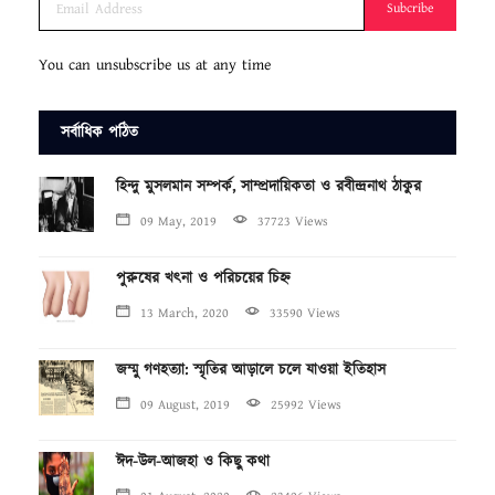
Subcribe
You can unsubscribe us at any time
সর্বাধিক পঠিত
হিন্দু মুসলমান সম্পর্ক, সাম্প্রদায়িকতা ও রবীন্দ্রনাথ ঠাকুর
09 May, 2019
37723 Views
পুরুষের খৎনা ও পরিচয়ের চিহ্ন
13 March, 2020
33590 Views
জম্মু গণহত্যা: স্মৃতির আড়ালে চলে যাওয়া ইতিহাস
09 August, 2019
25992 Views
ঈদ-উল-আজহা ও কিছু কথা