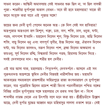
সাধনা করেন। আশ্বিনী অমাবস্যায় সেই সাধনার শুরু ছিল না, তা ছিল বাসন্তী
পূজা। শারদীয়া দুর্গাপূজা অকাল বোধন। তবে কী হবে মহালয়ার? তাকে কী
ভাবে সংযুক্ত করা যাবে এই পূজার সঙ্গে?
জয়ের জন্য দেবী দুর্গা পেলেন অনেক অস্ত্র। কে দিল সেই সব হাতিয়ার?
অস্ত্রপূজার অস্ত্রগুলো হল ত্রিশূল, খড়্গ, চক্র, বাণ, শক্তি, ঢাল, ধনুক, ঘন্টা,
পরশু, নাগপাশ ইত্যাদি। মহাদেব দিলেন শূল, বিষ্ণু দিলেন চক্র, অগ্নি দিলেন
শক্তি, বায়ু দিলেন ধনু এবং বাণপূর্ণ তূণীর, ইন্দ্র দিলেন বজ্র, ঐরাবত দিলেন
ঘন্টা, যম দিলেন কালদণ্ড, বরুণ দিলেন পাশ, ব্রহ্মা দিলেন অক্ষমালা ও
কমণ্ডলু, সূর্য দিলেন রশ্মি, বিশ্বকর্মা দিলেন পরশু, হিমালয় দিলেন সিংহ।
সবই দেবতাদের দান। শুধু শরীর হল দেবীর।
এই বার আসা যাক, মহালয়ায়। পিতৃতর্পণ, দেবতর্পণে। আসলে এই সব
পুরুষপ্রদত্ত অস্ত্রশস্ত্রে ভূষিত দেবীর বিজয়ই নারীশক্তির জয়। মহামতি
আকবরের সময়কালে রাজশাহীর তাহিরপুরে রাজা কংসনারায়ণ যে দুর্গাপূজা
করেন, যার পুরোহিত ছিলেন রমেশ শাস্ত্রী কিংবা পরবর্তীকালে পশ্চিম বঙ্গের
বিভিন্ন প্রাচীন দুর্গাপূজার সঙ্গে মহালয়ার সে রকম সখ্য ছিল না। বিংশ
শতাব্দীর প্রারম্ভ থেকে এর উৎপত্তি বলে মনে করা হয়। শ্রীশ্রীচণ্ডীতে উল্লেখ
আছে, দেবী দুর্গার যুদ্ধের আহ্বান শুনে মহিষাসুর লালসা প্রকাশ করে। সেই