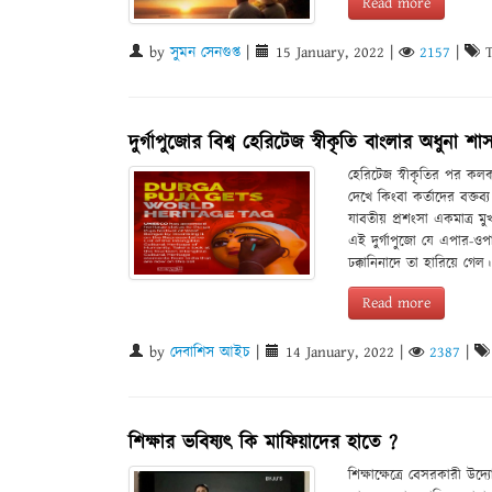
Read more
by
সুমন সেনগুপ্ত
|
15 January, 2022
|
2157
|
T
দুর্গাপুজোর বিশ্ব হেরিটেজ স্বীকৃতি বাংলার অধুনা 
হেরিটেজ স্বীকৃতির পর কলকা
দেখে কিংবা কর্তাদের বক্তব
যাবতীয় প্রশংসা একমাত্র মুখ
এই দুর্গাপুজো যে এপার-ওপ
ঢক্কানিনাদে তা হারিয়ে গেল।
Read more
by
দেবাশিস আইচ
|
14 January, 2022
|
2387
|
শিক্ষার ভবিষ্যৎ কি মাফিয়াদের হাতে ?
শিক্ষাক্ষেত্রে বেসরকারী উদ