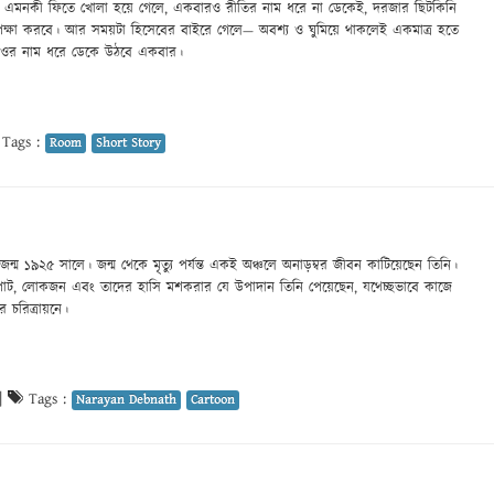
এমনকী ফিতে খোলা হয়ে গেলে, একবারও রীতির নাম ধরে না ডেকেই, দরজার ছিটকিনি
পেক্ষা করবে। আর সময়টা হিসেবের বাইরে গেলে— অবশ্য ও ঘুমিয়ে থাকলেই একমাত্র হতে
 ওর নাম ধরে ডেকে উঠবে একবার।
Tags :
Room
Short Story
জন্ম ১৯২৫ সালে। জন্ম থেকে মৃত্যু পর্যন্ত একই অঞ্চলে অনাড়ম্বর জীবন কাটিয়েছেন তিনি।
পাট, লোকজন এবং তাদের হাসি মশকরার যে উপাদান তিনি পেয়েছেন, যথেচ্ছভাবে কাজে
ের চরিত্রায়নে।
|
Tags :
Narayan Debnath
Cartoon