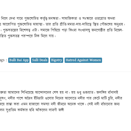
উল্টে নিলে দেখা যাবে পুরুষোচিত কর্তৃত্ব-মনস্কতা। সামাজিকতা ও সংস্কারে ওতপ্রোত অথবা
ে আরোপিত পুরুষোচিত মাহাত্ম্য। তার প্রতি প্রীতি-মমতা-দায়-দায়িত্বে স্থিত পৌরুষেয় অনুগ্রহ।
 পুরুষতন্ত্রের বিশেষত্ব এটা। সমাজে পিছিয়ে পড়া কিংবা সংখ্যালঘু জনগোষ্ঠীর প্রতি বিদ্বেষ-
ত্রিত পুরুষতন্ত্র পরস্পরে ঠিক মিলে যায়।
gs :
Bulli Bai App
Sulli Deals
Bigotry
Hatred Against Women
্ঞতা আমাদের শিখিয়েছে আন্দোলনের শেষ হয় না। হয় শুধু শুরুয়াত। জলঙ্গির বাঁধালই
 দূষণ, নদীর পাশে অবৈধ ইঁটভাটা গুলোর দিনের আলোতে নদীর পার কেটে মাটি চুরি, নদীর
ুজিয়ে রাস্তা করা এমন হাজারো সমস্যা নদী জীবনে অনেক থাকে। সেই নদী বাঁচানোর জন্য
ন সুপ্রতিম কর্মকার ছবি আঁকলেন লাবণী জঙ্গী