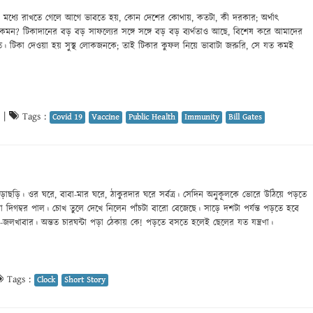
ির মধ্যে রাখতে গেলে আগে ভাবতে হয়, কোন দেশের কোথায়, কতটা, কী দরকার; অর্থাৎ
ায় কেমন? টিকাদানের বড় বড় সাফল্যের সঙ্গে সঙ্গে বড় বড় ব্যর্থতাও আছে, বিশেষ করে আমাদের
। টিকা দেওয়া হয় সুস্থ লোকজনকে; তাই টিকার কুফল নিয়ে ভাবাটা জরুরি, সে যত কমই
|
Tags :
Covid 19
Vaccine
Public Health
Immunity
Bill Gates
ড়াছড়ি। ওর ঘরে, বাবা-মার ঘরে, ঠাকুরদার ঘরে সর্বত্র। সেদিন অনুকূলকে ভোরে উঠিয়ে পড়তে
া দিগম্বর পাল। চোখ তুলে দেখে নিলেন পাঁচটা বারো বেজেছে। সাড়ে দশটা পর্যন্ত পড়তে হবে
-জলখাবার। অন্তত চারঘন্টা পড়া ঠেকায় কে! পড়তে বসতে হলেই ছেলের যত যন্ত্রণা।
Tags :
Clock
Short Story