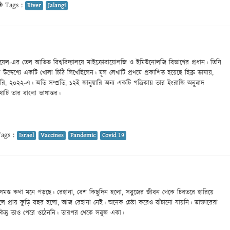
Tags :
River
Jalangi
ায়েল-এর তেল আভিভ বিশ্ববিদ্যালয়ে মাইক্রোবায়োলজি ও ইমিউনোলজি বিভাগের প্রধান। তিনি
রকের উদ্দেশ্যে একটি খোলা চিঠি লিখেছিলেন। মূল লেখাটি প্রথমে প্রকাশিত হয়েছে হিব্রু ভাষায়,
, ২০২২-এ। অতি সম্প্রতি, ১২ই জানুয়ারি অন্য একটি পত্রিকায় তার ইংরাজি অনুবাদ
াটি তার বাংলা ভাষান্তর।
ags :
Israel
Vaccines
Pandemic
Covid 19
্ত কথা মনে পড়ছে। রেহানা, বেশ কিছুদিন হলো, সবুজের জীবন থেকে চিরতরে হারিয়ে
 প্রায় কুড়ি বছর হলো, আজ রেহানা নেই। অনেক চেষ্টা করেও বাঁচানো যায়নি। ডাক্তারেরা
 কিন্তু তাও পেরে ওঠেননি। তারপর থেকে সবুজ একা।