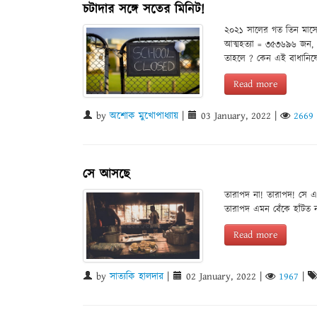
চটাদার সঙ্গে সতের মিনিট!
২০২১ সালের গত তিন মাসে
আত্মহত্যা = ৩৫৩৬৯৬ জন,
তাহলে ? কেন এই বাধানিষেধ
Read more
by
অশোক মুখোপাধ্যায়
|
03 January, 2022
|
2669
সে আসছে
তারাপদ না! তারাপদ! সে এখ
তারাপদ এমন বেঁকে হাঁটত 
Read more
by
সাত্যকি হালদার
|
02 January, 2022
|
1967
|