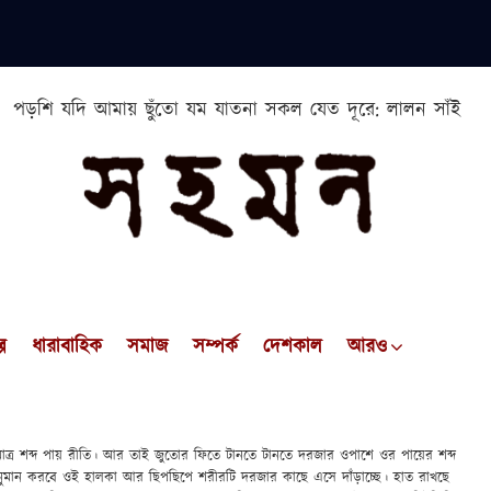
পড়শি যদি আমায় ছুঁতো যম যাতনা সকল যেত দূরে: লালন সাঁই
প
ধারাবাহিক
সমাজ
সম্পর্ক
দেশকাল
আরও
লামাত্র শব্দ পায় রীতি। আর তাই জুতোর ফিতে টানতে টানতে দরজার ওপাশে ওর পায়ের শব্দ
মান করবে ওই হালকা আর ছিপছিপে শরীরটি দরজার কাছে এসে দাঁড়াচ্ছে। হাত রাখছে