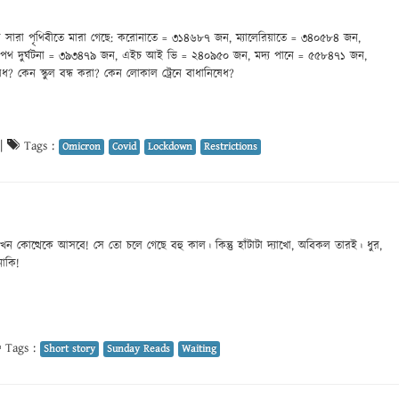
 সারা পৃথিবীতে মারা গেছে: করোনাতে = ৩১৪৬৮৭ জন, ম্যালেরিয়াতে = ৩৪০৫৮৪ জন,
 পথ দুর্ঘটনা = ৩৯৩৪৭৯ জন, এইচ আই ভি = ২৪০৯৫০ জন, মদ্য পানে = ৫৫৮৪৭১ জন,
? কেন স্কুল বন্ধ করা? কেন লোকাল ট্রেনে বাধানিষেধ?
|
Tags :
Omicron
Covid
Lockdown
Restrictions
ন কোত্থেকে আসবে! সে তো চলে গেছে বহু কাল। কিন্তু হাঁটাটা দ্যাখো, অবিকল তারই। ধুর,
নাকি!
Tags :
Short story
Sunday Reads
Waiting