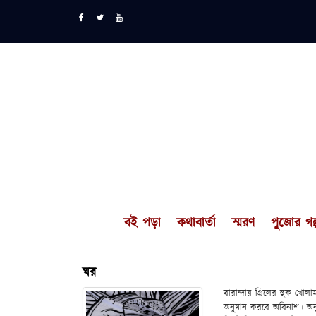
বই পড়া
কথাবার্তা
স্মরণ
পুজোর গল্
ঘর
বারান্দায় গ্রিলের হুক খো
অনুমান করবে অবিনাশ। অনু