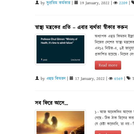
by
সুপ্রতিম কর্মকার
|
19 January, 2022
|
2209
|
স্বাস্থ্য মন্ত্রকের প্রতি – এবার ব্যর্থতা স্বীকার করুন
অধ্যাপক এহুড কিমরন ইজ্র
নিজের দেশের স্বাস্থ্য মন্ত্
এন১২ নিউজ-এ, ৬ই জানুয়ারি
প্রকাশিত হয়েছে। নিচের লেখ
Read more
by
এহুড কিমরন
|
17 January, 2022
|
6569
|
T
সব ফিরে আসে…
১। আজ অনেকদিন আগের সমস
গেছে। ঠিক ঠাক হিসেব করলে
যে চেষ্টা করেননি, তা নয়।