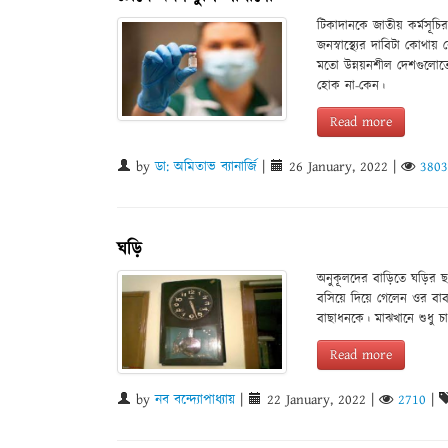
টিকাদানকে জাতীয় কর্মসূচ
জনস্বাস্থ্যের দাবিটা কোথ
মতো উন্নয়নশীল দেশগুলোতে
হোক না-কেন।
Read more
by
ডা: অমিতাভ ব্যানার্জি
|
26 January, 2022
|
3803
ঘড়ি
অনুকূলদের বাড়িতে ঘড়ির ছ
বসিয়ে দিয়ে গেলেন ওর বাব
বাছাধনকে। মাঝখানে শুধু চা
Read more
by
নব বন্দ্যোপাধ্যায়
|
22 January, 2022
|
2710
|