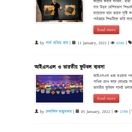
কায়েম করার সামিল। বাবা 
যার উত্তর বেশিরভাগ শিশুর
মায়েদের মনে ভয়ের সৃষ্টি 
পাঠক্রমে শিশুটিকে ভর্তি কর
Read more
by
পার্থ প্রতিম রায়
|
11 January, 2022
|
4586
|
আইএসএল ও ভারতীয় ফুটবল ব্যবসা
আইএসএল শুরু হওয়ার পর থ
পাখির চোখ করে রেখেছে স
ভারতীয় ফুটবল যথেষ্ট ত
Read more
by
দেবাশিস মজুমদার
|
05 January, 2022
|
2398
|