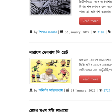
ছিটকিনিতে। আর অবিনাশও 
টানার শব্দ শোনার জন্য অ
পারে তা, অবিনাশ বড়জোর
Read more
by
শৈলেন সরকার
|
30 January, 2022
|
3187
|
নারায়ণ দেবনাথ দি গ্রেট
মফস্বলে নারায়ণ দেবনাথের 
ঘিঞ্জি গলির ভেতরে দোকান
লাগিয়েছেন তার কার্টুনস্ট্রিপ
Read more
by
অনির্বাণ চট্টোপাধ্যায়
|
28 January, 2022
|
2727
চোখে যখন ঠুলি লাগানো