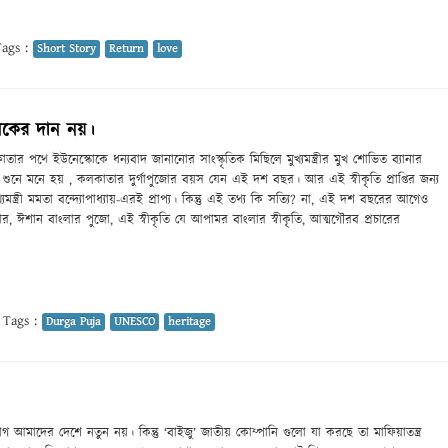
ags :
Short Story
Return
love
শাসকের দান নয়।
তার পথে ইউনেস্কোকে ধন্যবাদ জানানোর সাংস্কৃতিক মিছিলে মুখ্যমন্ত্রীর মুখ শোভিত ব্যানার
্য শুনে মনে হয় , কলকাতার দুর্গাপুজোর বয়স যেন এই দশ বছর। আর এই স্বীকৃতি প্রাপ্তির জন্য
্যমন্ত্রী মমতা বন্দ্যোপাধ্যায়-এরই প্রাপ্য। কিন্তু এই তথ্য কি সত্যি? না, এই দশ বছরের আগেও
ার, ঈশান বাংলার পুজো, এই স্বীকৃতি যে আপামর বাংলার স্বীকৃতি, আত্মগৌরব প্রচারের
Tags :
Durga Puja
UNESCO
heritage
্যোগ আমাদের দেশে নতুন নয়। কিন্তু ‘বাইজু’ জাতীয় কোম্পানি গুলো যা করছে তা মাফিয়াতন্ত্র