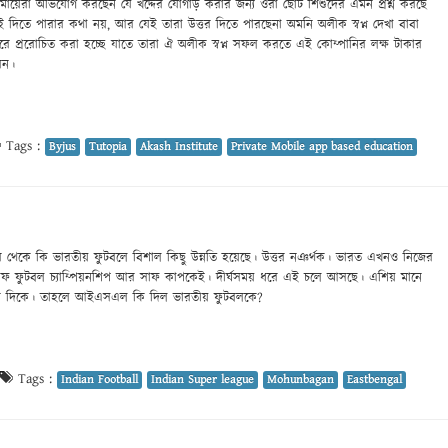
মায়েরা অভিযোগ করছেন যে খদ্দের যোগাড় করার জন্য ওরা ছোট শিশুদের এমন প্রশ্ন করছে
ই দিতে পারার কথা নয়, আর যেই তারা উত্তর দিতে পারছেনা অমনি অলীক স্বপ্ন দেখা বাবা
করে প্ররোচিত করা হচ্ছে যাতে তারা ঐ অলীক স্বপ্ন সফল করতে এই কোম্পানির লক্ষ টাকার
েন।
Tags :
Byjus
Tutopia
Akash Institute
Private Mobile app based education
েকে কি ভারতীয় ফুটবলে বিশাল কিছু উন্নতি হয়েছে। উত্তর নঞর্থক। ভারত এখনও নিজের
াফ ফুটবল চ্যাম্পিয়নশিপ আর সাফ কাপকেই। দীর্ঘসময় ধরে এই চলে আসছে। এশিয় মানে
লার দিকে। তাহলে আইএসএল কি দিল ভারতীয় ফুটবলকে?
Tags :
Indian Football
Indian Super league
Mohunbagan
Eastbengal