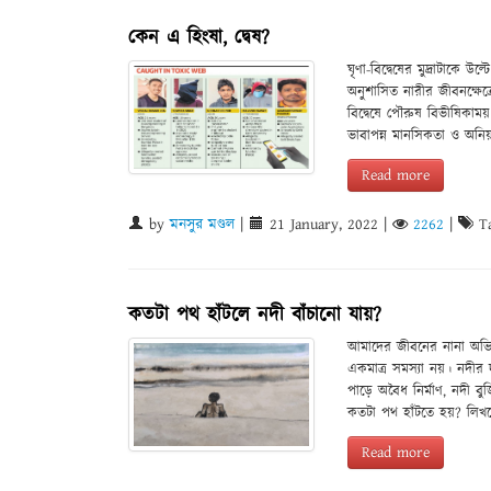
কেন এ হিংষা, দ্বেষ?
ঘৃণা-বিদ্বেষের মুদ্রাটাকে 
অনুশাসিত নারীর জীবনক্ষেত্র
বিদ্বেষে পৌরুষ বিভীষিকাময়।
ভাবাপন্ন মানসিকতা ও অনিয়ন্
Read more
by
মনসুর মণ্ডল
|
21 January, 2022
|
2262
|
Ta
কতটা পথ হাঁটলে নদী বাঁচানো যায়?
আমাদের জীবনের নানা অভিজ
একমাত্র সমস্যা নয়। নদীর
পাড়ে অবৈধ নির্মাণ, নদী ব
কতটা পথ হাঁটতে হয়? লিখলে
Read more