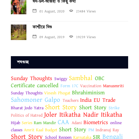
ঈদ-উল-আজহা ও কিছু কথা
01 August, 2020
23484 Views
কাশ্মীরে যিশু
09 August, 2019
19239 Views
শব্দগুচ্ছ
Sambhal
Sunday Thoughts
OBC
Swiggy
Certificate cancelled
Form 17C
Vaccination
Manusmriti
Bhrahiminism
Sunday Thoughts
Vinesh Phogat
Sahomoner Galpo
India EU Trade
Teachers
Short Story
Short Story
Bharat Jodo Yatra
Strike
Joler Itikatha Nadir Itikatha
Politics of Hatred
CAA
Biometrics
Hijab
Series
Ram Mandir
Adani
online
Short Story
classes
Amrit Kaal Budget
PM
Indranuj Ray
Short Story
Bengali
SIR
School Reopen
Karnataka