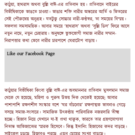
কাঠুয়া, হাথরাস অথবা বুল্লি বাঈ-এর প্রতিবাদ হয়। প্রতিবাদে বাইরের
বিভীষিকাকে ভাঙতে চাওয়া। ভাঙার শক্তি নারীর অন্তরের আর্তি ও ভিতরের
সেই পৌরুষেয় অনুগ্রহ। যতটুকু সোচ্চার নারী-কণ্ঠস্বর, তা সময়ের বিস্ময়।
সফলতা সমসাময়িক। আবার সময়ে ‘হাথরাস’ অথবা ‘সুল্লি ডিল’ ফিরে আসে
নতুন নামে, নতুন চেহারায়। অনুষঙ্গে ভুক্তভোগী সমাজ নারীর সম্মান-
নিরাপত্তার কথা ভেবে নারীর চারপাশে ঘেরাটোপ বাড়ায়।
Like our Facebook Page
কাঠুয়ার বিভীষিকা কিংবা বুল্লি বাঈ-এর অবমাননার প্রতিবাদ মুসলমান সমাজ
থেকে যে হয়েছে, মহিলা ও পুরুষ উভয় দিক থেকেই হয়েছে; আবার
পাশাপাশি রক্ষণশীল সংস্কার বশে ‘ঘর বাঁচনোর’ রক্ষণাত্মক ভাবনাও গেড়ে
বসছে সমাজ-সংসারে। সামাজিক উৎকণ্ঠায় পারিবারিক নজরদারি তীক্ষ্ম
হচ্ছে। হিজাব নিয়ে যেখানে যা-ই প্রথা থাকুক, ভারতে তার গ্রহণযোগ্যতা
নিতান্ত আভিজাত্যের স্মারক হিসেবে। কিন্তু ইদানিং হিজাবের কদর বাড়ছে।
সাইকেল চড়ছে, হিজাবও পরছে, এমন মেয়ের সংখ্যা বাড়ছে।