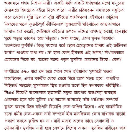
অবদমনে প্রথম নিশানা নারী। একটি ধর্ষণ একটি গণহত্যার মতো মানুষের
মেরুদণ্ডে হিমস্রোত বইয়ে দিতে পারে। নারীর চরিত্রহনন সমাজকে সঙ্কুচিত
করে তোলে। সুল্লি ডিল বা বুল্লি বাঈয়ের প্রাসঙ্গিকতা এইখানে। ভার্চুয়াল
নিলামের মতো কুরুচিপূর্ণ কীর্তিকলাপ ভুক্তভোগী মহিলাদের আত্ম-সম্মানে
আঘাত তো করেই, সেইসঙ্গে বাইরের জগতে তাঁদের অপদস্থ হওয়া, হেনস্থার
মুখে পড়ার কারণও হয়ে দাঁড়াবে। দেখা যাচ্ছে, এসব মূলত কিশোর-
তরুণদের কুকীর্তি। কিন্তু বয়সের ধর্মে ছেলে-ছেমড়াদের মাথায় এই জটিলতা
জায়গা পাওয়ার কথা নয়। তা হলে কোন্ হীনতায় এই স্খলন? সাধারণভাবে
মেয়েদের দিকে নয়, তাদের নজর পড়ল মুসলিম মেয়েদের দিকে। কেন?
কাশ্মীরের ৩৭০ ধারা রদ হয়ে গেলে খোদ হরিয়ানার মুখ্যমন্ত্রী মন্তব্য
করেছিলেন, এবার কাশ্মীর থেকে মেয়ে নিয়ে আসা সহজ হবে। কথাটার
নিহিতার্থ সহজেই মুসলমানে স্থিত হওয়ার মতো ছিল তখনকার পরিস্থিতি।
সিএএ বিরোধী আন্দোলনে ছাত্রনেত্রী সফুরা জারগার অন্তঃসত্ত্বা অবস্থায়
গ্রেফতার হলে তাঁর মুক্তির প্রশ্ন সামনে আসতেই তাঁর গর্ভধারণ সম্পর্কে
কুৎসা করতে জিভ কাঁপেনি বিজেপি নেতা কপিল মিশ্রের। এই রাজনীতির
চক্রে ধর্মীয় নেতা-গুরুরা নারী সম্পর্কে হীন মানসিকতা কোন রাখঢাক ছাড়াই
প্রকাশ করতে কুণ্ঠিত হয় না। নারী মাত্রই তাদের কাছে সেবাদাসী ও
যৌনদাসী। মুসলিম নারী হলে সেখানে বিশেষ ভাবনা। মুসলিম নারীদের তারা