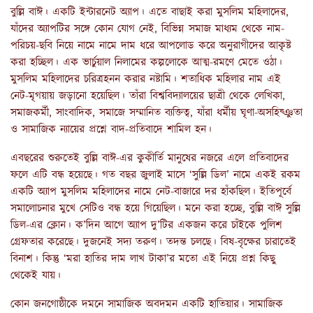
বুল্লি বাঈ। একটি ইন্টারনেট অ্যাপ। এতে বাছাই করা মুসলিম মহিলাদের,
যাঁদের অ্যাপটির সঙ্গে কোন যোগ নেই, বিভিন্ন সমাজ মাধ্যম থেকে নাম-
পরিচয়-ছবি নিয়ে নামে নামে দাম ধরে আপলোড করে অনুরাগীদের আকৃষ্ট
করা হচ্ছিল। এক ভার্চুয়াল নিলামের কল্পলোকে আত্ম-রমণে মেতে ওঠা।
মুসলিম মহিলাদের চরিত্রহনন করার নষ্টামি। শতাধিক মহিলার নাম এই
নেট-মৃগয়ায় জড়ানো হয়েছিল। তাঁরা বিশ্ববিদ্যালয়ের ছাত্রী থেকে লেখিকা,
সমাজকর্মী, সাংবাদিক, সমাজে সম্মানিত ব্যক্তিত্ব, যাঁরা ধর্মীয় ঘৃণা-অসহিষ্ঞুতা
ও সামাজিক ন্যায়ের প্রশ্নে বাদ-প্রতিবাদে শামিল হন।
এবছরের শুরুতেই বুল্লি বাঈ-এর কুকীর্তি মানুষের নজরে এলে প্রতিবাদের
ফলে এটি বন্ধ হয়েছে। গত বছর জুলাই মাসে ‘সুল্লি ডিল’ নামে একই রকম
একটি অ্যাপ মুসলিম মহিলাদের নামে নেট-বাজারে দর হাঁকছিল। ইতিপূর্বে
সমালোচনার মুখে সেটিও বন্ধ হয়ে গিয়েছিল। মনে করা হচ্ছে, বুল্লি বাঈ সুল্লি
ডিল-এর ক্লোন। ক’দিন আগে অ্যাপ দু’টির একজন করে চাঁইকে পুলিশ
গ্রেফতার করেছে। দুজনেই সদ্য তরুণ। তদন্ত চলছে। বিষ-বৃক্ষের চারাতেই
বিনাশ। কিন্তু ‘মরা হাতির দাম লাখ টাকা’র মতো এই নিয়ে প্রশ্ন কিছু
থেকেই যায়।
কোন জনগোষ্ঠীকে দমনে সামাজিক অবদমন একটি হাতিয়ার। সামাজিক