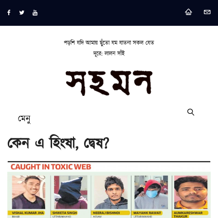
পড়শি যদি আমায় ছুঁতো যম যাতনা সকল যেত
দূরে: লালন সাঁই
মেনু
কেন এ হিংষা, দ্বেষ?