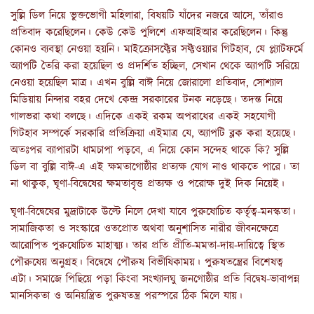
সুল্লি ডিল নিয়ে ভুক্তভোগী মহিলারা, বিষয়টি যাঁদের নজরে আসে, তাঁরাও
প্রতিবাদ করেছিলেন। কেউ কেউ পুলিশে এফআইআর করেছিলেন। কিন্তু
কোনও ব্যবস্থা নেওয়া হয়নি। মাইক্রোসফ্টের সফ্টওয়্যার গিটহাব, যে প্ল্যাটফর্মে
অ্যাপটি তৈরি করা হয়েছিল ও প্রদর্শিত হচ্ছিল, সেখান থেকে অ্যাপটি সরিয়ে
নেওয়া হয়েছিল মাত্র। এখন বুল্লি বাঈ নিয়ে জোরালো প্রতিবাদ, সোশ্যাল
মিডিয়ায় নিন্দার বহর দেখে কেন্দ্র সরকারের টনক নড়েছে। তদন্ত নিয়ে
গালভরা কথা বলছে। এদিকে একই রকম অপরাধের একই সহযোগী
গিটহাব সম্পর্কে সরকারি প্রতিক্রিয়া এইমাত্র যে, অ্যাপটি ব্লক করা হয়েছে।
অতঃপর ব্যাপারটা ধামচাপা পড়বে, এ নিয়ে কোন সন্দেহ থাকে কি? সুল্লি
ডিল বা বুল্লি বাঈ-এ এই ক্ষমতাগোষ্ঠীর প্রত্যক্ষ যোগ নাও থাকতে পারে। তা
না থাকুক, ঘৃণা-বিদ্বেষের ক্ষমতাবৃত্ত প্রত্যক্ষ ও পরোক্ষ দুই দিক নিয়েই।
ঘৃণা-বিদ্বেষের মুদ্রাটাকে উল্টে নিলে দেখা যাবে পুরুষোচিত কর্তৃত্ব-মনস্কতা।
সামাজিকতা ও সংস্কারে ওতপ্রোত অথবা অনুশাসিত নারীর জীবনক্ষেত্রে
আরোপিত পুরুষোচিত মাহাত্ম্য। তার প্রতি প্রীতি-মমতা-দায়-দায়িত্বে স্থিত
পৌরুষেয় অনুগ্রহ। বিদ্বেষে পৌরুষ বিভীষিকাময়। পুরুষতন্ত্রের বিশেষত্ব
এটা। সমাজে পিছিয়ে পড়া কিংবা সংখ্যালঘু জনগোষ্ঠীর প্রতি বিদ্বেষ-ভাবাপন্ন
মানসিকতা ও অনিয়ন্ত্রিত পুরুষতন্ত্র পরস্পরে ঠিক মিলে যায়।