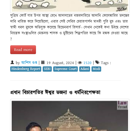
সুপ্রিম কোর্ট যার উপর আস্থা রেখে আদালতের নজরদারিতে আদানি কেলেঙ্কারির তদন্তের
দাবি খারিজ করে দিয়েছিলো, এবার সেই সেবির চেয়ারপার্সন মাধবী পুরি বুচ এবং তার
স্বামী ধবল বুচকে অভিযুক্ত করেছে হিন্ডেনবার্গ রিসার্চ। সেখান থেকেই কথা উঠছে দেশের
নিয়ন্ত্রক সংস্থাগুলির মেরুদন্ড শাসক ও মুষ্টিমেয় শিল্পপতির কাছে কি বন্ধক দেওয়া আছে
?
Read more
by
আশিস গুপ্ত
|
19 August, 2024
|
1520
|
Tags :
Hindenberg Report
SEBI
Supreme Court
Adani
Modi
প্রধান বিচারপতির ঈশ্বর ভজনা ও ধর্মনিরপেক্ষতা