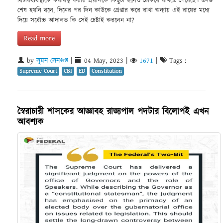
বিচারব্যবস্থাকে করায়ত্ব করার প্রয়াসকে কিছুটা হলেও ঠেকিয়ে রাখতে পেরেছে। তদন্ত
শেষ হয়নি বলে, দিনের পর দিন কাউকে গ্রেপ্তার করে রাখা অন্যায় এই রায়ের মধ্যে
দিয়ে সর্বোচ্চ আদালত কি সেই চেষ্টাই করলেন না?
Read more
by
সুমন সেনগুপ্ত
|
04 May, 2023
|
1671
|
Tags :
Supreme Court
CBI
ED
Constitution
স্বৈরাচারী শাসকের আজ্ঞাবহ রাজ্যপাল পদটার বিলোপই এখন
আবশ্যক