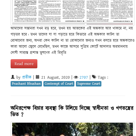
আমাদের সন্তানরা যখন বড় হবে, তখন হয় আজকের এই অন্ধকার আর থাকবে না, নয়
গাঢ়তর হবে। তখন তাদের যা যা পড়াতে হবে কিভাবে এই অন্ধকার কাটল তা
বোঝানোর জন্য, অথবা কেন কাটল না তা বোঝানোর জন্যও যখন বলতে হবে অন্ধকারেও
কারা আলো জ্বেলে রেখেছিল, তখন কাজে আসবে সুপ্রিম কোর্টে আদালত অবমাননায়
দোষী সাব্যস্ত প্রশান্ত ভূষণের এই বিবৃতি
Read more
by
প্রতীক
|
21 August, 2020
|
2707
|
Tags :
Prashant Bhushan
Contempt of Court
Supreme Court
অনিরপেক্ষ বিচার ব্যবস্থা কি টলিয়ে দিচ্ছে স্বাধীনতা ও গণতন্ত্রের
ভিত ?