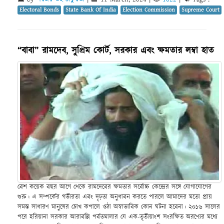
Electoral Bonds
State Bank Of India
Election Commission
Supreme Court
“বাবা” রামদেব, সুপ্রিম কোর্ট, সরকার এবং ক্ষমতার লম্বা হাত
বেশ কয়েক বছর আগে থেকে রামদেবের ক্ষমতার সর্বোচ্চ কেন্দ্রের সঙ্গে যোগাযোগের
শুরু। এ সম্পর্কের গভীরতা এবং দৃঢ়তা অনুধাবন করতে পারলে আমাদের মতো প্রায়
সমস্ত সাধারণ মানুষের চোখ কপালে ওঠা অস্বাভাবিক কোন ঘটনা হবেনা। ২০১৬ সালের
পরে হরিয়ানা সরকার আরাবল্লি পর্বতমালার যে এক-তৃতীয়াংশ সংরক্ষিত অরণ্যের মধ্যে