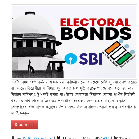
একটা বিষয় স্পষ্ট বর্তমান শাসক দল নির্বাচনী বন্ডের সবচেয়ে বেশি সুবিধা ভোগ করেছে
বা করছে। বিরোধীরা এ বিষয়ে খুব একটা চাপ সৃষ্টি করতে পারছে বলে মনে হয় না।
নির্বাচন কমিশনও টু শব্দটি করছে না। উল্টে লোকসভা নির্বাচনে কোনো প্রার্থীর নির্বাচনী
খরচ ৭০ লাখ থেকে বাড়িয়ে ৯৫ লাখ টাকা করেছে। ফলে বন্ডের সাহায্যে বাড়তি
রোজগারের রাস্তা প্রশস্ত করেছে। উপায় এখন উচ্চ আদালত। ভরসা প্রধান বিচারপতি ডি
ওয়াই চন্দ্রচূড়।
Read more
by
পরঞ্জয় গুহ ঠাকুরতা
|
11 March, 2024
|
1622
|
Tags :