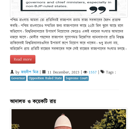
পশ্চিম বাংলায় আমরা তো প্রতিদিনই রাজ্যপাল বনাম রাজ্য সরকারের দ্বৈরথ প্রত্যক্ষ
করছি। পশ্চিম বাংলাতেও সম্মতির জন্য রাজ্যপালের কাছে ২২টা বিল ঝুলে আছে বলে
অভিযোগ। বিশ্ববিদ্যালয়ের উপাচার্য নিয়োগের ক্ষেত্রেও একই ধরনের সংঘাত আমাদের
নজরে আসে। মোদীর পছন্দের রাজ্যপাল সুযোগমত বিজেপির ধ্যানধারণার প্রতি বিশ্বস্ত
ব্যক্তিদেরই বিশ্ববিদ্যালয়গুলির উপাচার্য রূপে নিয়োগ করে থাকেন। শুধু বাংলা নয়,
অবিজেপি প্রায় প্রতিটি রাজ্যের সরকারের সঙ্গে সেই রাজ্যের রাজ্যপালের সংঘাত চলছে।
Read more
by
জয়দীপ মিত্র
|
11 December, 2023
|
1557
|
Tags :
Governor
Opposition Ruled State
Supreme Court
আদালত ও কয়েকটি রায়