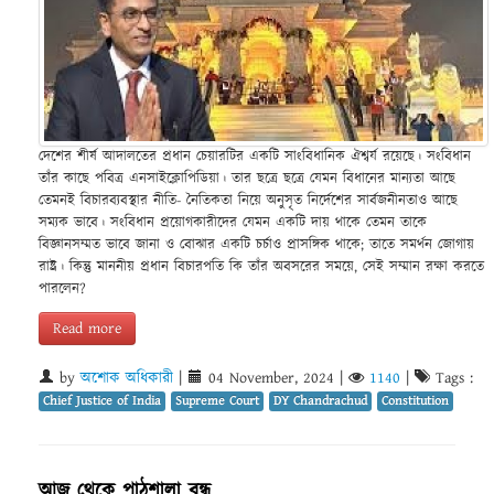
দেশের শীর্ষ আদালতের প্রধান চেয়ারটির একটি সাংবিধানিক ঐশ্বর্য রয়েছে। সংবিধান
তাঁর কাছে পবিত্র এনসাইক্লোপিডিয়া। তার ছত্রে ছত্রে যেমন বিধানের মান্যতা আছে
তেমনই বিচারব্যবস্থার নীতি- নৈতিকতা নিয়ে অনুসৃত নির্দেশের সার্বজনীনতাও আছে
সম্যক ভাবে। সংবিধান প্রয়োগকারীদের যেমন একটি দায় থাকে তেমন তাকে
বিজ্ঞানসম্মত ভাবে জানা ও বোঝার একটি চর্চাও প্রাসঙ্গিক থাকে; তাতে সমর্থন জোগায়
রাষ্ট্র। কিন্তু মাননীয় প্রধান বিচারপতি কি তাঁর অবসরের সময়ে, সেই সম্মান রক্ষা করতে
পারলেন?
Read more
by
অশোক অধিকারী
|
04 November, 2024
|
1140
|
Tags :
Chief Justice of India
Supreme Court
DY Chandrachud
Constitution
আজ থেকে পাঠশালা বন্ধ