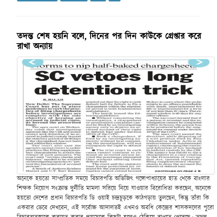
তদন্ত শেষ হয়নি বলে, দিনের পর দিন কাউকে গ্রেপ্তার করে
রাখা অন্যায়
অনেকে হয়তো সাম্প্রতিক সময়ে বিচারপতি অভিজিৎ গঙ্গোপাধ্যায়ের হাত থেকে বাংলার
শিক্ষক নিয়োগ সংক্রান্ত দুর্নীতি মামলা সরিয়ে নিয়ে যাওয়ার বিরোধিতা করছেন, অনেকে
হয়তো দেশের প্রধান বিচারপতি ডি ওয়াই চন্দ্রচূড়কে কাঠগড়ায় তুলছেন, কিন্তু তাঁরা কি
একবার ভেবে দেখবেন, এই সর্বোচ্চ আদালতই এখনও অবধি কেন্দ্রের শাসকদলের পুরো