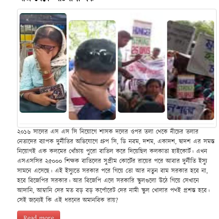
২০১৬ সালের এস এস সি নিয়োগে শাসক দলের ওপর তলা থেকে নীচের তলার
নেতাদের ব্যাপক দুর্নীতির অভিযোগে গ্রুপ সি, ডি নবম, দশম, একাদশ, দ্বাদশ এর সমস্ত
নিয়োগই এক কলমের খোঁচায় পুরো বাতিল করে দিয়েছিল কলকাতা হাইকোর্ট। এখন
এসএসসির ২৫০০০ শিক্ষক বাতিলের সুপ্রীম কোর্টের রায়ের পরে আবার দুর্নীতি ইস্যু
সামনে এসেছে। এই ইস্যুতে সরকার পরে গিয়ে তো আর নতুন বাম সরকার হবে না,
হবে বিজেপির সরকার। আর বিজেপি এলে সরকারি স্কুলগুলো উঠে গিয়ে সেখানে
আদানি, আম্বানি দের মত বড় বড় কর্পোরেট দের নামী স্কুল খোলার পথই প্রশস্ত হবে।
সেই জন্যেই কি এই ধরনের অমানবিক রায়?
Read more