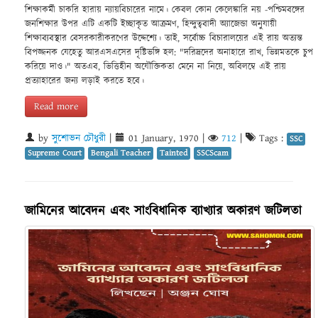
শিক্ষাকর্মী চাকরি হারায় ন্যায়বিচারের নামে। কেবল কোন কেলেঙ্কারি নয় -পশ্চিমবঙ্গের
জনশিক্ষার উপর এটি একটি ইচ্ছাকৃত আক্রমণ, হিন্দুত্ববাদী অ্যাজেন্ডা অনুযায়ী
শিক্ষাব্যবস্থার বেসরকারীকরণের উদ্দেশ্যে। তাই, সর্বোচ্চ বিচারালয়ের এই রায় অত্যন্ত
বিপজ্জনক যেহেতু আরএসএসের দৃষ্টিভঙ্গি হল: "দরিদ্রদের অনাহারে রাখ, ভিন্নমতকে চুপ
করিয়ে দাও।" অতএব, ভিত্তিহীন অযৌক্তিকতা মেনে না নিয়ে, অবিলম্বে এই রায়
প্রত্যাহারের জন্য লড়াই করতে হবে।
Read more
by
সুশোভন চৌধুরী
|
01 January, 1970
|
712
|
Tags :
SSC
Supreme Court
Bengali Teacher
Tainted
SSCScam
জামিনের আবেদন এবং সাংবিধানিক ব্যাখ্যার অকারণ জটিলতা