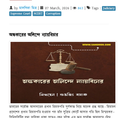
by
মালবিকা মিত্র
|
07 March, 2026
|
863
|
Tags :
Judiciary
Supreme Court
NCERT
Corruption
অন্ধকারের অলিন্দে ন্যায়বিচার
ভারতের সর্বোচ্চ আদালতের প্রধান বিচারপতি সূর্যকান্ত নিয়ে অনেক প্রশ্ন আছে। হিমাচল
প্রদেশের প্রধান বিচারপতি হওয়ার পর তাঁর সুপ্রিম কোর্টে আসার গতি ছিল বিস্ময়কর।
সিনিয়রিটির লম্বা তালিকা থাকা সত্ত্বেও কেন তাঁকে এত দ্রুত সর্বোচ্চ আদালতে টেনে