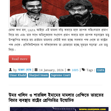
মোদ্দা কথা হল, UAPA আইনে এই মামলা দাঁড় করাতে হলে ব্যাপক সহিংসতার প্রমাণ
দিতে হয় এবং তার সাথে অভিযুক্তদের সংযোগ প্রমাণ করতে হলে ব্যাপক ষড়যন্ত্রের তত্ত্ব
উপস্থাপিত করতে হয়।বর্তমান মামলায় সেটাই করা হচ্ছে সরকার পক্ষ থেকে বা রাষ্ট্রের
পক্ষ থেকে। প্রসিকিউশনের যা ফাঁকফোকর তা বোজানো হচ্ছে,’বৃহত্তর ষড়যন্ত্র’ এর তত্ত্ব
দিয়ে।
Read more
by
অঞ্জন ঘোষ
|
14 January, 2026
|
1005
|
Tags :
UAPA
Umar Khalid
Sharjeel Imam
Supreme Court
উমর খালিদ ও শারজিল ইমামের মামলার প্রেক্ষিতে ভারতের
বিচার ব্যবস্থায় রাষ্ট্রের শ্রেণিচরিত্র উন্মোচিত