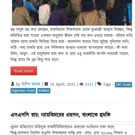
বহু মানুষ বহু কথা বলছেন, চাকরিহারা শিক্ষকদের ডেকে মুখ্যমন্ত্রী আশ্বাস দিচ্ছেন, কিন্তু
অনিশ্চিত হয়ে যাওয়া একজন মানুষের জীবন সেই সব কথা শুনতে নারাজ। তাঁদের দাবি,
তাঁদের ন্যায্য চাকরি ফিরিয়ে দিতে হবে। আন্দোলন করতে গিয়ে জুটছে পুলিশের লাথি,
লাঠি। সদ্য চাকরি হারা এক শিক্ষিকার আখ্যান থাকলো আপনাদের সামনে। কী করা
উচিৎ, ভাবুন। এই মানুষদের হয়ে কথা না বলে শুধু রাজনীতি আপনি করতেই পারেন,
কিন্তু তাতে কি খুব কিছু লাভ হবে?
Read more
by
টাম্পি আলম
|
10 April, 2025
|
2441
|
Tags :
SSC Scam
Supreme Court
Politics
এসএসসি রায়: ন্যায়বিচারের প্রহসন, বাংলাকে হুমকি
খুনের অভিযোগে অভিযুক্ত রাজনীতিবিদদেরও ভারতের সংবিধান রক্ষা করে;
কিন্তু,আদালত নির্দোষ বাঙালি শিক্ষকদের শাস্তি দেয়। ফলে, প্রায় ২০,০০০ শিক্ষক ও