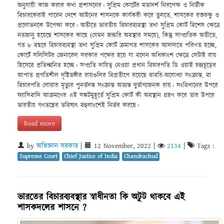
অনুযায়ী কাজ করার কথা প্রশাসনের। সুপ্রিম কোর্টের মতাদর্শ নিরপেক্ষ ও নির্ভীক
বিচারকেরাই পারেন দেশে আইনের শাসনকে কার্যকরী করে তুলতে, শাসকের রক্তচক্ষু ও
প্রলোভনকে উপেক্ষা করে। অতীতে ভারতীয় বিচারব্যবস্থা তথা সুপ্রিম কোর্ট বিশেষ ক্ষেত্রে
নতজানু হয়েছে শাসকের কাছে (যেমন জরুরি অবস্থার সময়ে), কিন্তু সাম্প্রতিক অতীতে,
গত ৮ বছরে বিচারব্যবস্থা তথা সুপ্রিম কোর্ট ক্রমাগত শাসকের আদালতে পরিণত হচ্ছে,
কোর্টে সলিসিটর জেনারেল সরকার পক্ষের হয়ে যা বলেন অধিকাংশ ক্ষেত্রে সেটাই রায়
হিসেবে প্রতিধ্বনিত হচ্ছে। সম্প্রতি দায়িত্ব নেওয়া প্রধান বিচারপতি ডি ওয়াই চন্দ্রচূড়ের
আপাত প্রগতিশীল দৃষ্টিভঙ্গীর রায়গুলির বিপ্রতীপে রয়েছে বাবরি-অযোধ্যা সংক্রান্ত, বা
বিচারপতি লোয়ার মৃত্যুর পুনর্তদন্ত সংক্রান্ত অত্যন্ত দুর্ভাগ্যজনক রায়। সংবিধানের উপরে
ফ্যাসিবাদি আক্রমণের এই সঙ্কটমুহূর্তে সুপ্রিম কোর্ট কী অবস্থান গ্রহণ করে তার উপরে
ভারতীয় গণতন্ত্রের ভবিষ্যৎ বহুলাংশেই নির্ভর করছে।
Read more
by
অভিজ্ঞান সরকার
|
12 November, 2022
|
2134
|
Tags :
Supreme Court
Chief Justice of India
Chandrachud
ভারতের বিচারব্যবস্থার স্বাধীনতা কি অটুট থাকবে এই
শাসকদলের শাসনে ?