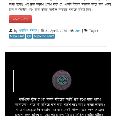
আনা হলো? এই দ্রুত উত্তরণ প্রমাণ করে যে, একটি বিশেষ মহলের কাছে তাঁর গুরুত্ব
ছিল অপরিসীম এবং তারা তাঁকে সর্বোচ্চ ক্ষমতায় বসাতে মরিয়া ছিল।
Read more
by
শুভজিৎ বসাক
|
21 April, 2026
|
804
|
Tags :
SuryaKant
CJI
Supreme Court
পড়শিকে ছুঁতে চাওয়া লালন সাঁইয়ের আর্তি প্রায় দুশো বছর পরেও
আমাদের। গায়ে গা লাগিয়ে বাস করা পড়শি বরং আরও দুরের হয়েছে।
না-চেনা বেড়েছে বৈ কমেনি। সে আমাদেরই পাপে। তার ফলে বেড়েছে
অজ্ঞতা ফলে অবিশ্বাস। তার থেকে জন্ম নিয়েছে বৈরিতা। ধর্মীয় মৌলবাদ