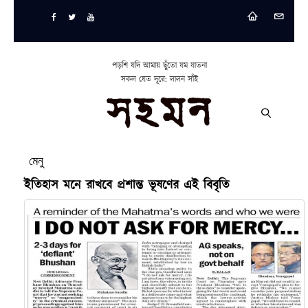
পড়শি যদি আমায় ছুঁতো যম যাতনা
সকল যেত দূরে: লালন সাঁই
মেনু
ইতিহাস মনে রাখবে প্রশান্ত ভূষণের এই বিবৃতি