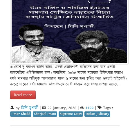
এ দেশে দু ধরণের আইন আছে- একটা প্রভাবশালী ব্যক্তিদের জন্য আর একটা
রাজনৈতিক এক্টিভিস্টদের জন্য। অন্যদিকে, ২০২৫ সালের নভেম্বরে চিকিৎসার কারণে
ধর্ষণ মামলার অভিযুক্ত আশারামের সাজা ৬ মাসের জন্য স্থগিত করে গুজরাট হাইকোর্ট।
২০১৩ সালের ধর্ষণ মামলায় আশারামকে দোষী সাব্যস্ত করে সাজা দেওয়া হয়েছে।
Read more
by
মিলি মুখার্জী
|
22 January, 2026
|
1122
|
Tags :
Umar Khalid
Sharjeel Imam
Supreme Court
Indian Judiciary