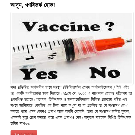
আসুন, গণবিতর্ক হোক!
সদ্য প্রতিষ্ঠিত ‘সর্বজনীন স্বাস্থ্য সংস্থা’ (ইউনিভার্সাল হেলথ অর্গ্যানাইজেশন / ইউ এইচ
ও) একটি গণবিতর্কের ডাক দিয়েছে। ২৯শে মে, ২০২২-এ ন্যাশনাল হেরাল্ড পত্রিকায় তা
প্রকাশিত হয়েছে। গবেষক, চিকিৎসক ও জনস্বাস্থ্যবিদদের মিলিত প্রচেষ্টায় গঠিত এই
সংস্থা জানিয়েছে, কোভিড-এর টিকা নামে অধুনা যা যা প্রচলিত তা যে সংক্রমণ রোধ
করতে পারে এমন কোনও প্রমাণ আজ অবধি মেলেনি; তারা যে সংক্রমণ-জনিত কুফল,
এমনকী মৃত্যু রোধ করতে পারে এমন প্রমাণও নেই। অনুবাদ করলেন বিশিষ্ট চিকিৎসক
স্থবির দাশগুপ্ত।
Read more