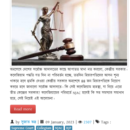
অবশেষে দেশের সর্বোচ্চ আদালতের কাছে আপাতত মাথা নত করলো, কেন্দ্রীয় সরকার।
কলেজিয়াম পদ্ধতি যত দিন না পরিবর্তন হচ্ছে, ততদিন বিচারপতিদের আসন শূন্য
থাকবে বলে হুমকি দেওয়া কেন্দ্রীয় সরকার অবশেষে ৪৪ জন বিচারপতিকে নিয়োগ
করবে বলে জানালো সর্বোচ্চ আদালতে। কি সেই কলেজিয়াম ব্যবস্থা, যা নিয়ে এতো
ভীত কেন্দ্রের সরকার? কলেজিয়ামের পরিবর্তে NJAC হলেই কি সব সমস্যার সমাধান
হবে, সেই নিয়েই এই আলোচনা।
Read more
by
সুজাত ভদ্র
|
09 January, 2023
|
2307
|
Tags :
Supreme Court
Collegium
NJAC
BJP