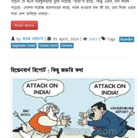
পড়েনা সে অংশ নিরঙ্কুশভাবে তুলে দিয়েছে “বাবা”র হাতে। কিন্তু এবার, বগা ফান্দে
পড়েছে। দেশের সর্বোচ্চ আদালতের কাছে, ধমক খাওয়ার ফল কী হয়, তার দিকে এবার
সারা দেশ তাকিয়ে থাকবে।
Read more
by
জয়ন্ত ভট্টাচার্য
|
05 April, 2024
|
2403
|
Tags :
Ramdev
Supreme Court
Union Govt
Corona
হিন্ডেনবার্গ রিপোর্ট : কিছু জরুরি কথা