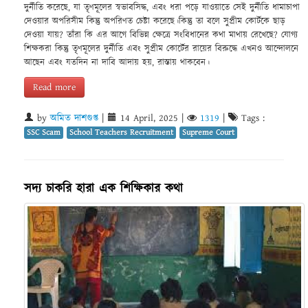
দুর্নীতি করেছে, যা তৃণমূলের স্বভাবসিদ্ধ, এবং ধরা পড়ে যাওয়াতে সেই দুর্নীতি ধামাচাপা
দেওয়ার অপরিসীম কিন্তু অপরিণত চেষ্টা করেছে।কিন্তু তা বলে সুপ্রীম কোর্টকে ছাড়
দেওয়া যায়? তাঁরা কি এর আগে বিভিন্ন ক্ষেত্রে সংবিধানের কথা মাথায় রেখেছে? যোগ্য
শিক্ষকরা কিন্তু তৃণমূলের দুর্নীতি এবং সুপ্রীম কোর্টের রায়ের বিরুদ্ধে এখনও আন্দোলনে
আছেন এবং যতদিন না দাবি আদায় হয়, রাস্তায় থাকবেন।
Read more
by
অমিত দাশগুপ্ত
|
14 April, 2025
|
1319
|
Tags :
SSC Scam
School Teachers Recruitment
Supreme Court
সদ্য চাকরি হারা এক শিক্ষিকার কথা