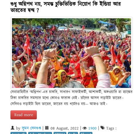
শুধু অগ্নিপথ নয়, সমস্ত চুক্তিভিত্তিক নিয়োগ কি ইন্ডিয়া আর
ভারতের দ্বন্দ্ব ?
সেনাবাহিনীর ‘অগ্নিপথ’-এর চাকরি, সাধারণ সাফাইকর্মী, আশাকর্মী, অঙ্গওয়ারি বা ব্যাঙ্কের
ঠিকা চাকরির সমস্যার মধ্যে কোনও ফারাক নেই। তাঁদের আসল লড়াইটা ভাতের।
সেদিনও লড়াইটা ছিল ভাতের, জাতের নয় ধর্মেরও নয়— আজও তাই।
Read more
by
সুমন সেনগুপ্ত
|
08 August, 2022
|
1900
|
Tags :