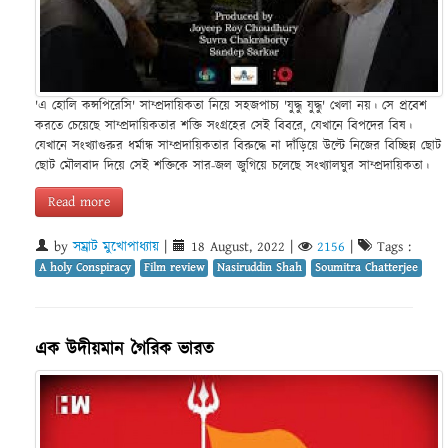
'এ হোলি কন্সপিরেসি' সাম্প্রদায়িকতা নিয়ে সহজপাচ্য 'যুদ্ধু যুদ্ধু' খেলা নয়। সে প্রবেশ
করতে চেয়েছে সাম্প্রদায়িকতার শক্তি সংগ্রহের সেই বিবরে, যেখানে বিপদের বিষ।
যেখানে সংখ্যাগুরুর ধর্মান্ধ সাম্প্রদায়িকতার বিরুদ্ধে না দাঁড়িয়ে উল্টে নিজের বিচ্ছিন্ন ছোট
ছোট মৌলবাদ দিয়ে সেই শক্তিকে সার-জল জুগিয়ে চলেছে সংখ্যালঘুর সাম্প্রদায়িকতা।
Read more
by
সম্রাট মুখোপাধ্যায়
|
18 August, 2022
|
2156
|
Tags :
A holy Conspiracy
Film review
Nasiruddin Shah
Soumitra Chatterjee
এক উদীয়মান গৈরিক ভারত