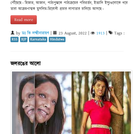
পৌঁছেছে। হিজাব, আজান, পাঠ্যপুস্তকে পাঠ্যক্রমের পরিবর্তন, ইত্যাদি ইস্যুগুলোকে ধরে
তারা আক্রমণাত্মক মুসলিম-বিরোধী প্রচার লাগাতার চালিয়ে আসছে।
Read more
by
ডঃ ভি লক্ষ্মীনারায়ণ
|
23 August, 2022
|
1913
|
Tags :
RSS
BJP
Karnataka
Hindutwa
জলরঙের আলো