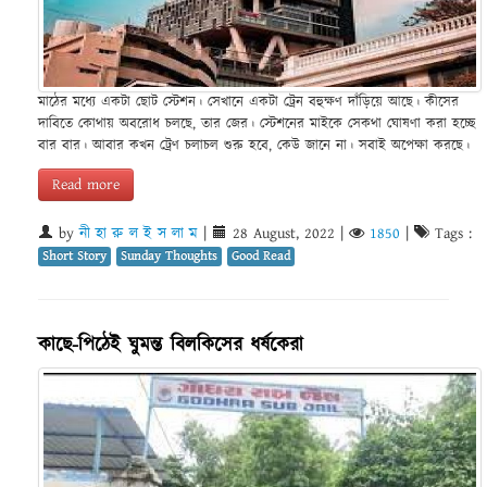
মাঠের মধ্যে একটা ছোট স্টেশন। সেখানে একটা ট্রেন বহুক্ষণ দাঁড়িয়ে আছে। কীসের
দাবিতে কোথায় অবরোধ চলছে, তার জের। স্টেশনের মাইকে সেকথা ঘোষণা করা হচ্ছে
বার বার। আবার কখন ট্রেণ চলাচল শুরু হবে, কেউ জানে না। সবাই অপেক্ষা করছে।
Read more
by
নী হা রু ল ই স লা ম
|
28 August, 2022
|
1850
|
Tags :
Short Story
Sunday Thoughts
Good Read
কাছে-পিঠেই ঘুমন্ত বিলকিসের ধর্ষকেরা