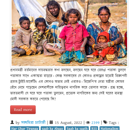
প্রধানমন্ত্রী বর্তমানের দায়বদ্ধতার কথা বলছেন, বলছেন ঘরে ঘরে তেরঙা পতাকা তুললে
পতাকার সাথে একাত্মতা বাড়বে। কেন্দ্র সরকারের যে কোনও প্রকল্পের মতোই বিজ্ঞাপনী
প্রচার-ট্যুইট-মার্কেটিং এর কোনও অভাব নেই এবারও। বিজেপি'র নেতা মন্ত্রীরা কোমর
বেঁধে নেমে পড়েছেন দেশবাসীকে দায়িত্ববান নাগরিক করে তোলার কাজে। প্রশ্ন হচ্ছে,
ভারতবাসী যে ঘরে ঘরে পতাকা তুলবেন, প্রত্যেক নাগরিকের জন্য সেই ঘরের ব্যবস্থা
মোদী সরকার করতে পেরেছে কি?
Read more
by
সঙ্ঘমিত্রা চ্যাটার্জী
|
15 August, 2022
|
2399
|
Tags :
Har Ghar Tiranga
saab ka Abaas
Saab ka saath
RSS
Nationalism