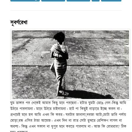
সূবর্ণরেখা
ঘুম ভাঙ্গার পর থেকেই আমার কিছু মনে পরছেনা। হটাত ঘুমটা ভেঙে গেল।কিন্তু আমি
উঠতে পারলামনা। মানে উঠতে চাইলামনা। হাট পা কিছুই নাড়াতে ইচ্ছে করল না।
প্রথমেই মনে হল আমি এখন কি করব। ঘরটার জানালা,দরজা আটা,মোটা ভারি পর্দায়
মোড়া,বন্ধ এসির ঠান্ডা আমেজ। এখন দিন না রাত সেটা বুঝতে বেশিক্ষণ লাগল না
অবশ্য। কিন্তু এখন সকাল না দুপুর মনে করতে পারলাম না। আজ কি রোববার? ঠিক