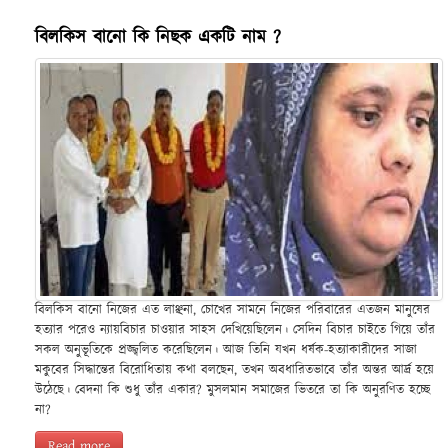
বিলকিস বানো কি নিছক একটি নাম ?
বিলকিস বানো নিজের এত লাঞ্ছনা, চোখের সামনে নিজের পরিবারের এতজন মানুষের
হত্যার পরেও ন্যায়বিচার চাওয়ার সাহস দেখিয়েছিলেন। সেদিন বিচার চাইতে গিয়ে তাঁর
সকল অনুভূতিকে প্রজ্জ্বলিত করেছিলেন। আজ তিনি যখন ধর্ষক-হত্যাকারীদের সাজা
মকুবের সিদ্ধান্তের বিরোধিতায় কথা বলছেন, তখন অবধারিতভাবে তাঁর অন্তর আর্দ্র হয়ে
উঠেছে। বেদনা কি শুধু তাঁর একার? মুসলমান সমাজের ভিতরে তা কি অনুরণিত হচ্ছে
না?
Read more