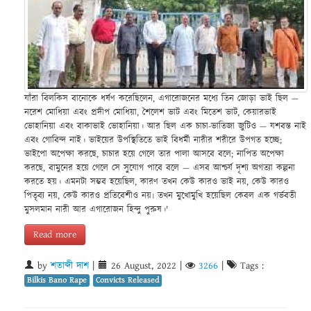
যাঁরা বিলকিস বানোকে ধর্ষণ করেছিলেন, এগারোজনের মধ্যে তিন জোড়া ভাই ছিল —
নরেশ মোধিয়া এবং প্রদীপ মোধিয়া, শৈলেশ ভাট এবং মিতেশ ভাট, কেয়ারভাই
ভোহানিয়া এবং বাকাভাই ভোহানিয়া। আর ছিল এক চাচা-ভাতিজা জুটিও — যশবন্ত নাই
এবং গোবিন্দ নাই। ভাইয়ের উপস্থিতিতে ভাই বিধর্মী নারীর শরীরে উপগত হচ্ছে;
ভাইপো অপেক্ষা করছে, চাচার হয়ে গেলে তার পালা আসবে বলে; নাপিত অপেক্ষা
করছে, বামুনের হয়ে গেলে সে সুযোগ পাবে বলে — এসব আশ্চর্য দৃশ্য অগত্যা কল্পনা
করতে হয়। এমনটা সম্ভব হয়েছিল, কারণ তখন কেউ কারও ভাই নয়, কেউ কারও
পিতৃব্য নয়, কেউ কারও প্রতিবেশীও নয়৷ তখন মুখোমুখি হয়েছিল কেবল এক গর্ভবতী
মুসলমান নারী আর এগারোজন হিন্দু পুরুষ।'
Read more
by
শতাব্দী দাশ
|
26 August, 2022
|
3266
|
Tags :
Bilkis Bano Rape
Convicts Released