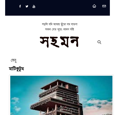
পড়শি যদি আমায় ছুঁতো যম যাতনা
সকল যেত দূরে: লালন সাঁই
মেনু
মাটিকুটুম