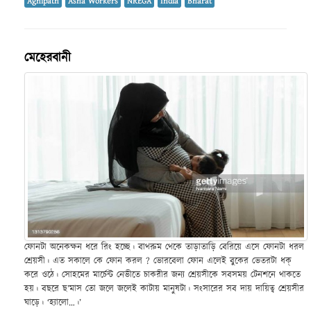
Agnipath
Asha Workers
NREGA
India
Bharat
মেহেরবানী
ফোনটা অনেকক্ষন ধরে রিং হচ্ছে। বাথরুম থেকে তাড়াতাড়ি বেরিয়ে এসে ফোনটা ধরল
শ্রেয়সী। এত সকালে কে ফোন করল ? ভোরবেলা ফোন এলেই বুকের ভেতরটা ধক্
করে ওঠে। সোহমের মার্চেন্ট নেভীতে চাকরীর জন্য শ্রেয়সীকে সবসময় টেনশনে থাকতে
হয়। বছরে ছ’মাস তো জলে জলেই কাটায় মানুষটা। সংসারের সব দায় দায়িত্ব শ্রেয়সীর
ঘাড়ে। ‘হ্যালো…।’