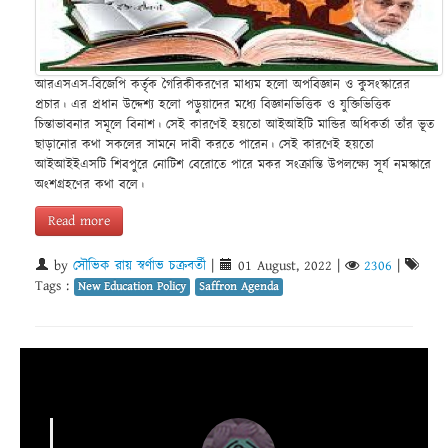
আরএসএস-বিজেপি কর্তৃক গৈরিকীকরণের মাধ্যম হলো অপবিজ্ঞান ও কুসংস্কারের
প্রচার। এর প্রধান উদ্দেশ্য হলো পড়ুয়াদের মধ্যে বিজ্ঞানভিত্তিক ও যুক্তিভিত্তিক
চিন্তাভাবনার সমূলে বিনাশ। সেই কারণেই হয়তো আইআইটি মান্ডির অধিকর্তা তাঁর ভূত
ছাড়ানোর কথা সকলের সামনে দাবী করতে পারেন। সেই কারণেই হয়তো
আইআইইএসটি শিবপুরে নোটিশ বেরোতে পারে মকর সংক্রান্তি উপলক্ষ্যে সূর্য নমস্কারে
অংশগ্রহণের কথা বলে।
Read more
by
সৌভিক রায় স্বর্ণাভ চক্রবর্তী
|
01 August, 2022
|
2306
|
Tags :
New Education Policy
Saffron Agenda