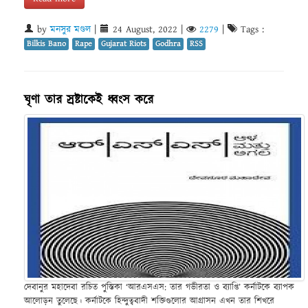
by
মনসুর মণ্ডল
|
24 August, 2022
|
2279
|
Tags :
Bilkis Bano
Rape
Gujarat Riots
Godhra
RSS
ঘৃণা তার স্রষ্টাকেই ধ্বংস করে
দেবানুর মহাদেবা রচিত পুস্তিকা ‘আরএসএস: তার গভীরতা ও ব্যাপ্তি’ কর্নাটকে ব্যাপক
আলোড়ন তুলেছে। কর্নাটকে হিন্দুত্ববাদী শক্তিগুলোর আগ্ৰাসন এখন তার শিখরে