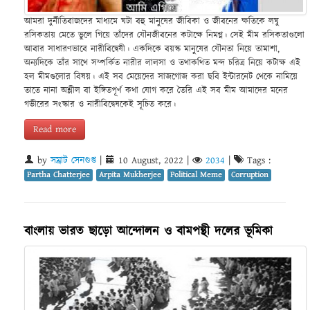
আমরা দুর্নীতিবাজদের মাধ্যমে ঘটা বহু মানুষের জীবিকা ও জীবনের ক্ষতিকে লঘু
রসিকতায় মেতে ভুলে গিয়ে তাঁদের যৌনজীবনের কটাক্ষে নিমগ্ন। সেই মীম রসিকতাগুলো
আবার সাধারণভাবে নারীবিদ্বেষী। একদিকে বয়স্ক মানুষের যৌনতা নিয়ে তামাশা,
অন্যদিকে তাঁর সাথে সম্পর্কিত নারীর লালসা ও তথাকথিত মন্দ চরিত্র নিয়ে কটাক্ষ এই
হল মীমগুলোর বিষয়। এই সব মেয়েদের সাজগোজ করা ছবি ইন্টারনেট থেকে নামিয়ে
তাতে নানা অশ্লীল বা ইঙ্গিতপূর্ণ কথা যোগ করে তৈরি এই সব মীম আমাদের মনের
গভীরের সংস্কার ও নারীবিদ্বেষকেই সূচিত করে।
Read more
by
সম্রাট সেনগুপ্ত
|
10 August, 2022
|
2034
|
Tags :
Partha Chatterjee
Arpita Mukherjee
Political Meme
Corruption
বাংলায় ভারত ছাড়ো আন্দোলন ও বামপন্থী দলের ভূমিকা