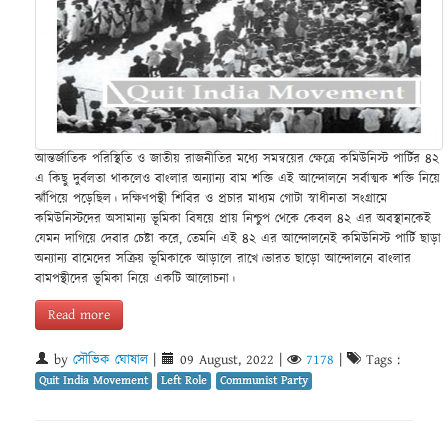
আন্তর্জাতিক পরিস্থিতি ও জাতীয় রাজনীতির মধ্যে সমন্বয়ের ক্ষেত্রে কমিউনিস্ট পার্টির ৪২
এ কিছু দুর্বলতা থাকলেও বাংলার অন্যান্য বাম শক্তি এই আন্দোলনে সর্বাত্মক শক্তি নিয়ে
ঝাঁপিয়ে পড়েছিল। দক্ষিণপন্থী শিবির ও প্রচার মাধ্যম গোটা স্বাধীনতা সংগ্রামে
কমিউনিস্টদের অসামান্য ভূমিকা বিষয়ে প্রায় নিশ্চুপ থেকে কেবল ৪২ এর অবস্থানকেই
যেমন দাগিয়ে দেবার চেষ্টা করে, তেমনি এই ৪২ এর আন্দোলনেই কমিউনিস্ট পার্টি ছাড়া
অন্যান্য বামেদের সক্রিয় ভূমিকাকে আড়ালে রাখে।ভারত ছাড়ো আন্দোলনে বাংলার
বামপন্থীদের ভূমিকা নিয়ে একটি আলোচনা।
Read more
by
সৌভিক ঘোষাল
|
09 August, 2022
|
7178
|
Tags :
Quit India Movement
Left Role
Communist Party