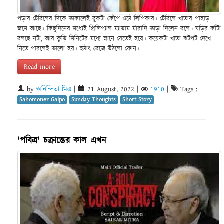
পড়ার টেবিলের দিকে তাকালেই বুকটা কেঁপে ওঠে লিপিকার। টেবিলে খাতার পাহাড়
জমে আছে। কিছুদিনের মধ্যেই প্রিন্সিপ্যাল ম্যাডাম মীরাদি তাড়া দিলেন বলে। ঘড়ির কাঁটা
বলছে নটা, আর কুড়ি মিনিটের মধ্যে স্নানে যেতেই হবে। কয়েকটা খাতা ঝটপট দেখে
নিতে পারলেই ভালো হয়। হঠাৎ বেজে উঠলো ফোন।
Read more
by
অনিন্দিতা মিত্র
|
21 August, 2022
|
1910
|
Tags :
Sahomoner Galpo
Sunday Thoughts
Short Story
'পবিত্র' চক্রান্তের কাল এখন