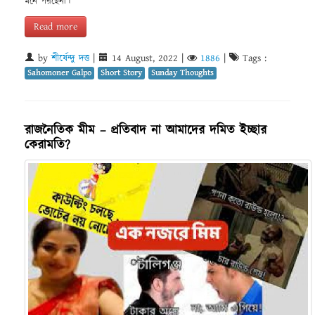
মনে পরছেনা।
Read more
by
শীর্ষেন্দু দত্ত
|
14 August, 2022
|
1886
|
Tags :
Sahomoner Galpo
Short Story
Sunday Thoughts
রাজনৈতিক মীম – প্রতিবাদ না আমাদের দমিত ইচ্ছার
কেরামতি?