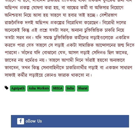
তাহলে যা হবে, দীর্ঘদিন চাকরির প্রতিক্ষায় থাকা একজন যুবকের জন্য যদি
অগ্নিপথ প্রকল্প ঘোষণা করা হয়, বা ব্যাঙ্কের কর্মী বা অফিসার নিয়োগে
অনিশ্চয়তা নিয়ে আসা হয় তাহলে যা হবার তাই হচ্ছে। বেশীরভাগ
রাজনৈতিক দলই অগ্নিপথ প্রকল্পের বিরোধিতা করেছেন। বিরোধী দলের
অনেকেই কিন্তু এই প্রশ্নে যতটা সরব, অন্যান্য চুক্তিভিত্তিক চাকরি নিয়ে
ততটা সরব নন। যদি সমস্ত চুক্তিভিত্তিক কর্মীদের লড়াইগুলোকে একত্রিত
করতে পারা যেত তাহলে সে লড়াই একটা সামাজিক আন্দোলনের জন্ম দিতে
পারতো। তাঁদের যদি বোঝানো যেত, আসল লড়াই সেদিনও ছিল ভাতের,
জাতের নয় ধর্মেরও নয়। তাহলে আগামী দিনে তাঁরাই হয়তো অন্যভাবে
ভাবতেন, তখন কিন্তু সেনাবাহিনীতে চাকরিপ্রার্থীর লড়াই বা একজন সাধারণ
সাফাই কর্মীর লড়াইয়ে কোনও ফারাক থাকতো না।
Agnipath
Asha Workers
NREGA
India
Bharat
ollow Us