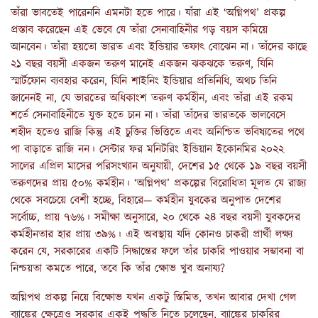
তাঁরা ভাবতেই পারেননি এমনটা হতে পারে। যাঁরা এই ‘অগ্নিপথ’ প্রকল্প
প্রস্তাব করেছেন এই ভেবে যে তাঁরা সেনাবাহিনীর গড় বয়স কমিয়ে
আনবেন। তাঁরা হয়তো ভারত এবং ইন্ডিয়ার তফাৎ বোঝেন না। তাঁদের কাছে
২১ বছর বয়সী একজন তরুণ মানেই একজন ঝকঝকে তরুণ, যিনি
স্মার্টফোন ব্যবহার করেন, যিনি শাইনিং ইন্ডিয়ার প্রতিনিধি, অথচ তিনি
জানেনই না, যে ভারতের অধিকাংশ তরুণ কর্মহীন, এবং তাঁরা এই রকম
শর্তে সেনাবাহিনীতে যুক্ত হতে চান না। তাঁরা তাঁদের ভারতকে ভালবেসে
শহীদ হতেও রাজি কিন্তু এই চুক্তির ভিত্তিতে এবং অনিশ্চিত ভবিষ্যতের পথে
পা বাড়াতে রাজি নন। সেন্টার ফর মনিটরিং ইন্ডিয়ান ইকোনমির ২০২২
সালের এপ্রিল মাসের পরিসংখ্যান অনুযায়ী, দেশের ১৫ থেকে ১৯ বছর বয়সী
তরুণদের প্রায় ৫০% কর্মহীন। ‘অগ্নিপথ’ প্রকল্পের বিরোধিতা মূলত যে রাজ্য
থেকে সবচেয়ে বেশী হচ্ছে, বিহারে— কর্মহীন যুবকের অনুপাত দেশের
সর্বোচ্চ, প্রায় ৭৬%। সমীক্ষা অনুসারে, ২০ থেকে ২৪ বছর বয়সী যুবকদের
কর্মহীনতার হার প্রায় ৩৯%। এই অবস্থায় যদি কোনও চাকরী প্রার্থী লক্ষ্য
করেন যে, সরকারের একটি সিদ্ধান্তের ফলে তাঁর চাকরি পাওয়ার সম্ভাবনা বা
নিশ্চয়তা কমতে পারে, তবে কি তাঁর ক্ষোভ খুব অনায্য?
অগ্নিপথ প্রকল্প নিয়ে বিক্ষোভ যখন একটু স্তিমিত, তখন আবার দেখা গেল
ব্যাঙ্কের ক্ষেত্রেও সরকার একই পদ্ধতি নিতে চলেছেন, ব্যাঙ্কের চাকরির