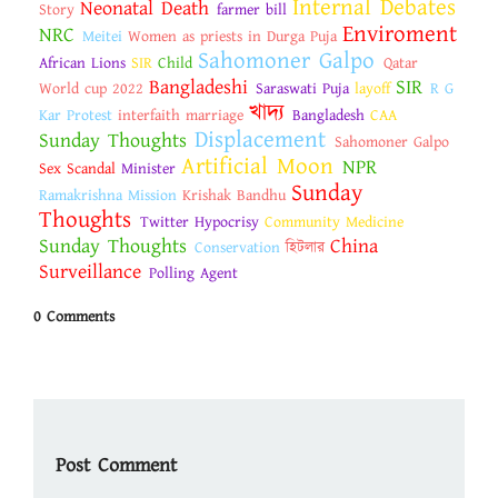
Internal Debates
Neonatal Death
Story
farmer bill
Enviroment
NRC
Meitei
Women as priests in Durga Puja
Sahomoner Galpo
African Lions
SIR
Child
Qatar
Bangladeshi
SIR
World cup 2022
Saraswati Puja
layoff
R G
খাদ্য
Kar Protest
interfaith marriage
Bangladesh
CAA
Displacement
Sunday Thoughts
Sahomoner Galpo
Artificial Moon
NPR
Sex Scandal
Minister
Sunday
Ramakrishna Mission
Krishak Bandhu
Thoughts
Twitter Hypocrisy
Community Medicine
Sunday Thoughts
China
Conservation
হিটলার
Surveillance
Polling Agent
0 Comments
Post Comment