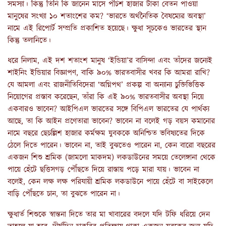
সমস্যা। কিন্তু তিনি কি জানেন মাসে পঁচিশ হাজার টাকা বেতন পাওয়া
মানুষের সংখ্যা ১০ শতাংশের কম? ‘ভারতে অর্থনৈতিক বৈষম্যের অবস্থা’
নামে এই রিপোর্ট সম্প্রতি প্রকাশিত হয়েছে। ক্ষুধা সূচকেও ভারতের স্থান
কিন্তু তলানিতে।
ধরে নিলাম, এই দশ শতাংশ মানুষ ‘ইন্ডিয়া’র বাসিন্দা এবং তাঁদের জন্যেই
শাইনিং ইন্ডিয়ার বিজ্ঞাপণ, বাকি ৯০% ভারতবাসীর খবর কি আমরা রাখি?
যে আমলা এবং রাজনীতিবিদেরা ‘অগ্নিপথ’ প্রকল্প বা অন্যান্য চুক্তিভিত্তিক
নিয়োগের প্রস্তাব করেছেন, তাঁরা কি এই ৯০% ভারতবাসীর অবস্থা নিয়ে
একবারও ভাবেন? আইপিএল ভারতের সঙ্গে বিপিএল ভারতের যে পার্থক্য
আছে, তা কি আইন প্রণেতারা ভাবেন? ভাবেন না বলেই গড় বয়স কমানোর
নামে বছরে ছেচল্লিশ হাজার কর্মক্ষম যুবককে অনিশ্চিত ভবিষ্যতের দিকে
ঠেলে দিতে পারেন। ভাবেন না, তাই বুঝতেও পারেন না, কেন বারো বছরের
একজন শিশু শ্রমিক (জামলো মাকদম) লকডাউনের সময়ে তেলেঙ্গানা থেকে
পায়ে হেঁটে ছত্তিসগড় পৌঁছতে দিয়ে রাস্তায় পড়ে মারা যায়। ভাবেন না
বলেই, কেন লক্ষ লক্ষ পরিযায়ী শ্রমিক লকডাউনে পায়ে হেঁটে বা সাইকেলে
বাড়ি পৌঁছতে চান, তা বুঝতে পারেন না।
ক্ষুধার্ত শিশুকে স্বান্তনা দিতে তার মা খাবারের বদলে যদি টফি ধরিয়ে দেন