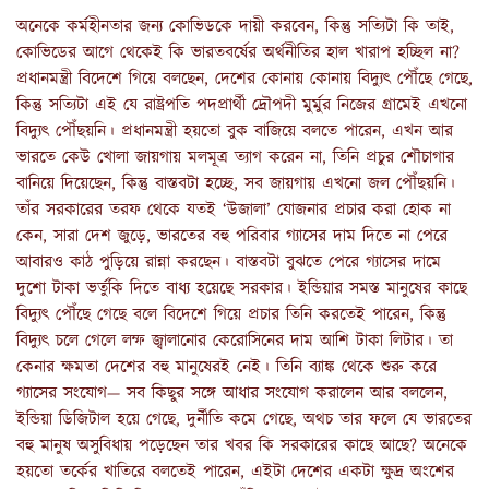
অনেকে কর্মহীনতার জন্য কোভিডকে দায়ী করবেন, কিন্তু সত্যিটা কি তাই,
কোভিডের আগে থেকেই কি ভারতবর্ষের অর্থনীতির হাল খারাপ হচ্ছিল না?
প্রধানমন্ত্রী বিদেশে গিয়ে বলছেন, দেশের কোনায় কোনায় বিদ্যুৎ পৌঁছে গেছে,
কিন্তু সত্যিটা এই যে রাষ্ট্রপতি পদপ্রার্থী দ্রৌপদী মুর্মুর নিজের গ্রামেই এখনো
বিদ্যুৎ পৌঁছয়নি। প্রধানমন্ত্রী হয়তো বুক বাজিয়ে বলতে পারেন, এখন আর
ভারতে কেউ খোলা জায়গায় মলমূত্র ত্যাগ করেন না, তিনি প্রচুর শৌচাগার
বানিয়ে দিয়েছেন, কিন্তু বাস্তবটা হচ্ছে, সব জায়গায় এখনো জল পৌঁছয়নি।
তাঁর সরকারের তরফ থেকে যতই ‘উজালা’ যোজনার প্রচার করা হোক না
কেন, সারা দেশ জুড়ে, ভারতের বহু পরিবার গ্যাসের দাম দিতে না পেরে
আবারও কাঠ পুড়িয়ে রান্না করছেন। বাস্তবটা বুঝতে পেরে গ্যাসের দামে
দুশো টাকা ভর্তুকি দিতে বাধ্য হয়েছে সরকার। ইন্ডিয়ার সমস্ত মানুষের কাছে
বিদ্যুৎ পৌঁছে গেছে বলে বিদেশে গিয়ে প্রচার তিনি করতেই পারেন, কিন্তু
বিদ্যুৎ চলে গেলে লম্ফ জ্বালানোর কেরোসিনের দাম আশি টাকা লিটার। তা
কেনার ক্ষমতা দেশের বহু মানুষেরই নেই। তিনি ব্যাঙ্ক থেকে শুরু করে
গ্যাসের সংযোগ— সব কিছুর সঙ্গে আধার সংযোগ করালেন আর বললেন,
ইন্ডিয়া ডিজিটাল হয়ে গেছে, দুর্নীতি কমে গেছে, অথচ তার ফলে যে ভারতের
বহু মানুষ অসুবিধায় পড়েছেন তার খবর কি সরকারের কাছে আছে? অনেকে
হয়তো তর্কের খাতিরে বলতেই পারেন, এইটা দেশের একটা ক্ষুদ্র অংশের