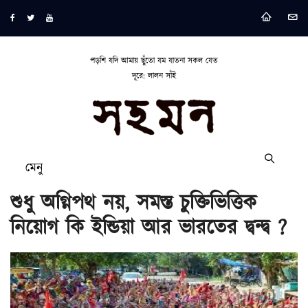
পড়শি যদি আমায় ছুঁতো যম যাতনা সকল যেত
দূরে: লালন সাঁই
মেনু
শুধু অগ্নিপথ নয়, সমস্ত চুক্তিভিত্তিক
নিয়োগ কি ইন্ডিয়া আর ভারতের দ্বন্দ্ব ?