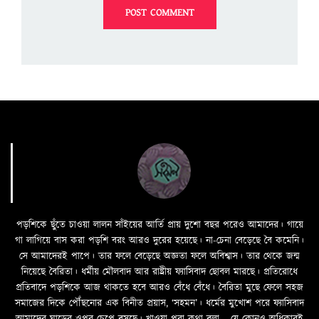
পড়শিকে ছুঁতে চাওয়া লালন সাঁইয়ের আর্তি প্রায় দুশো বছর পরেও আমাদের। গায়ে
গা লাগিয়ে বাস করা পড়শি বরং আরও দুরের হয়েছে। না-চেনা বেড়েছে বৈ কমেনি।
সে আমাদেরই পাপে। তার ফলে বেড়েছে অজ্ঞতা ফলে অবিশ্বাস। তার থেকে জন্ম
নিয়েছে বৈরিতা। ধর্মীয় মৌলবাদ আর রাষ্ট্রীয় ফ্যাসিবাদ ছোবল মারছে। প্রতিরোধে
প্রতিবাদে পড়শিকে আজ থাকতে হবে আরও বেঁধে বেঁধে। বৈরিতা মুছে ফেলে সহজ
সমাজের দিকে পৌঁছনোর এক বিনীত প্রয়াস, ‘সহমন’। ধর্মের মুখোশ পরে ফ্যাসিবাদ
আমাদের ঘাড়ের ওপর চেপে বসছে। খাওয়া পরা কথা বলা—­­ যে কোনও অধিকারই