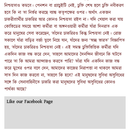
নিশ্চয়তাও কমবে। পেনশন বা গ্র্যাচুইটি নেই, চুক্তি শেষ হলে চুক্তি নবীকরণ
হবে কি না তা নির্ভর করছে ব্যাঙ্ক কতৃপক্ষের ওপর। অর্থাৎ একজন
চাকরীপ্রার্থীর চাকরির আর কোনও নিশ্চয়তা রইল না। যদি খেয়াল করা যায়
কোভিডের সময়ে আশা কর্মীরা বা অঙ্গনওয়ারী কর্মীরা যাঁরা দিনরাত এক
করে মানুষের সেবা করেছেন, তাঁদের চাকরিরও কিন্তু নিশ্চয়তা নেই। রোজ
সকালে যাঁরা বাড়ির বর্জ্য তুলে নিয়ে যান, যাঁদের জন্য ‘স্বচ্ছ ভারত’ বিজ্ঞাপিত
হয়, তাঁদের চাকরিরও নিশ্চয়তা নেই। এই সমস্ত চুক্তিভিত্তিক কর্মীরা যদি
একদিন কাজ বন্ধ করে দেন, তাহলে আমাদের দৈনন্দিন জীবনে কি ঘটতে
পারে তা কি আমরা আন্দাজও করতে পারি? তাঁরা যদি একদিন কাজ বন্ধ
করে মুখের ওপর বলে দেন, আমাদের কাজের নিরাপত্তা না থাকলে আমরা
সাত দিন কাজ করবো না, তাহলে কি হবে? এই মানুষদের সুবিধা অসুবিধের
সঙ্গে কি সেনাবাহিনীতে চাকরি করা মানুষদের সুবিধা অসুবিধের কোনও
পার্থক্য আছে?
Like our Facebook Page