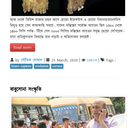
আজ থেকে তিরিশ হাজার বছর আগে হোমো ইরেকটাস ও হোমো নিয়ানডারথেলনিস
বিলুপ্ত হয়ে গেল কাছাকাছি সময়ে। যাদের মস্তিষ্কের সর্বোচ্চ আয়তন ছিল ১৩০০ থেকে
১৪০০ সিসি পর্যন্ত। টিঁকে গেল ২০০০ সিসির মস্তিষ্কের আয়তন সমৃদ্ধ হোমো সেপিয়েন্স।
নানা প্রতিকুলতার বিরুদ্ধে তার লড়াই ও অভিযোজন চলছেই।
Read more
by
সৌভিক ঘোষাল
|
25 March, 2020
|
10619
|
Tags :
homo sapiens
evolution
corona
বাবুসোনা সংস্কৃতি