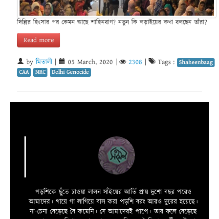
দিল্লির হিংসার পর কেমন আছে শাহিনবাগ? নতুন কি লড়াইয়ের কথা বলছেন তাঁরা?
Read more
by
মিতালী
|
05 March, 2020
|
2308
|
Tags :
Shaheenbaag
CAA
NRC
Delhi Genocide
পড়শিকে ছুঁতে চাওয়া লালন সাঁইয়ের আর্তি প্রায় দুশো বছর পরেও
আমাদের। গায়ে গা লাগিয়ে বাস করা পড়শি বরং আরও দুরের হয়েছে।
না-চেনা বেড়েছে বৈ কমেনি। সে আমাদেরই পাপে। তার ফলে বেড়েছে