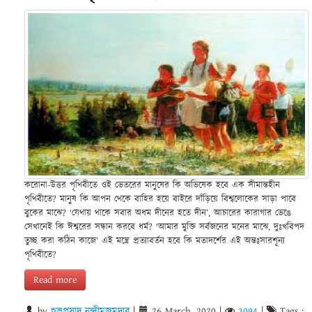
করোনা-উত্তর পৃথিবীতে ওই ভেতরের মানুষের কি অভিষেক হবে এক সীমান্তহীন
পৃথিবীতে? মানুষ কি আপন থেকে বাহির হয়ে বাইরে দাঁড়িয়ে বিশ্বলোকের সাড়া পাবে
বুকের মাঝে? ‘যেথায় থাকে সবার অধম দীনের হতে দীন’, আচারের কারাগার ভেঙে
সেখানেই কি ঈশ্বরের সন্ধান করবে ধর্ম? ‘আমার মুক্তি সর্বজনের মনের মাঝে, দুঃখবিপদ
তুচ্ছ করা কঠিন কাজে’ এই মন্ত্রে প্রত্যাবর্তন হবে কি মতাদর্শের এই অন্তঃসারশূন্য
পৃথিবীতে?
Read more
by
শুভপ্রসাদ নন্দীমজুমদার
|
26 March, 2020
|
3094
|
Tags :