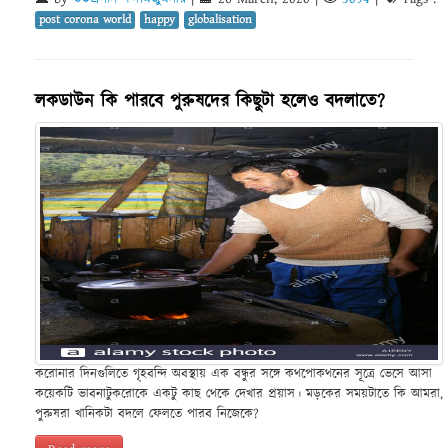
post corona world
happy
globalisation
লকডাউন কি পারবে পুরুষদের কিছুটা হলেও বদলাতে?
করোনার দিনগুলিতে গৃহবন্দি অবস্থায় এক বন্ধুর সঙ্গে কথপোকথনের সূত্রে ভেসে আসা
কয়েকটি ভাবনাটুকরোকে একটু কাছ থেকে দেখার প্রয়াস। মড়কের সময়টাতে কি আমরা,
পুরুষরা খানিকটা বদলে ফেলতে পারব নিজেকে?