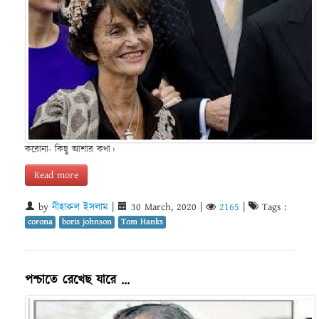
করোনা- কিছু আশার কথা।
Read more
by
নীহারুল ইসলাম
|
30 March, 2020
|
2165
|
Tags :
corona
boris johnson
Tom Hanks
পশ্চাতে রেখেছ যারে ...