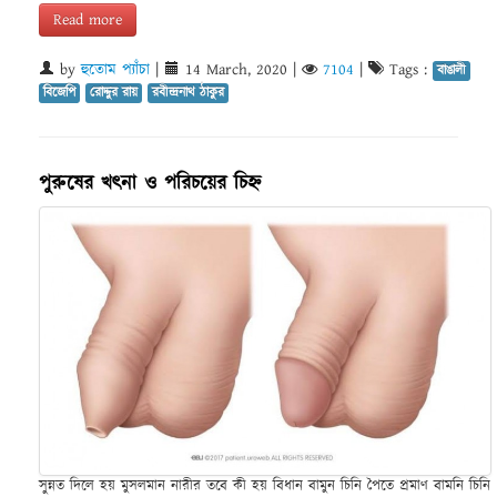
Read more
by
হুতোম প্যাঁচা
|
14 March, 2020
|
7104
|
Tags :
বাঙালী
বিজেপি
রোদ্দুর রায়
রবীন্দ্রনাথ ঠাকুর
পুরুষের খৎনা ও পরিচয়ের চিহ্ন
সুন্নত দিলে হয় মুসলমান নারীর তবে কী হয় বিধান বামুন চিনি পৈতে প্রমাণ বামনি চিনি