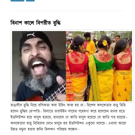
বিনাশ কালে বিপরীত বুদ্ধি
বাঙালীর বুদ্ধি নিয়ে রসিকতা করা উচিৎ কাজ হয় না। বিশেষ কলকেতার বাবু বিবি
হলেন বুদ্ধির বেস্পতি। বিলাতে ডারউইন সায়েব গবেষণা করে বলেচেন বানর হতে
ইভলিউশন হয়ে মানুষ হয়েচে, বানরের যে জাতি মানুষ হয়েচে সে জাতি গত হয়েচে।
কলকেতার বাবু বিবিদের দেখে মালুম হয় ইভলিউশন একুনো চলেচে। এনারা আরো
উন্নত নমুনা হবার জন্যি বিলক্ষণ পরিশ্রম কচ্চেন।