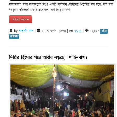
কলকাতায় দাদা-কালচারের মধ্যে একটি সর্বাঙ্গীন মেয়েদের থিয়েটার দল চলে, যার নাম
'সমূহ'। তাঁদেরই একটি প্রযোজনা অথ হিড়িম্বা কথা
Read more
by
শতাব্দী দাশ
|
10 March, 2020
|
3556
|
Tags :
নাটক
নারীবাদ
দিল্লির হিংসার পরে আবার লড়ছে---শাহিনবাগ।