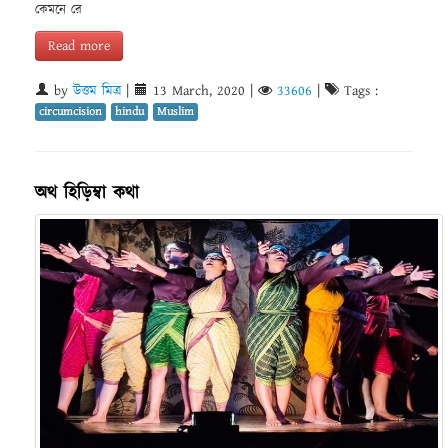
কেমনে রে
Read more
by
উত্তম মিত্র
|
13 March, 2020
|
33606
|
Tags :
circumcision
hindu
Muslim
অথ হিড়িম্বা কথা