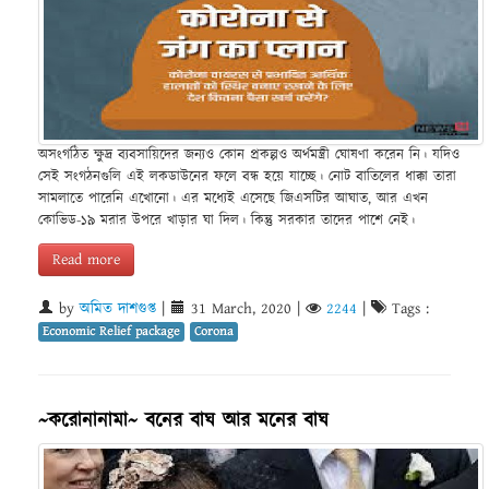
অসংগঠিত ক্ষুদ্র ব্যবসায়িদের জন্যও কোন প্রকল্পও অর্থমন্ত্রী ঘোষণা করেন নি। যদিও
সেই সংগঠনগুলি এই লকডাউনের ফলে বন্ধ হয়ে যাচ্ছে। নোট বাতিলের ধাক্কা তারা
সামলাতে পারেনি এখোনো। এর মধ্যেই এসেছে জিএসটির আঘাত, আর এখন
কোভিড-১৯ মরার উপরে খাড়ার ঘা দিল। কিন্তু সরকার তাদের পাশে নেই।
Read more
by
অমিত দাশগুপ্ত
|
31 March, 2020
|
2244
|
Tags :
Economic Relief package
Corona
~করোনানামা~ বনের বাঘ আর মনের বাঘ