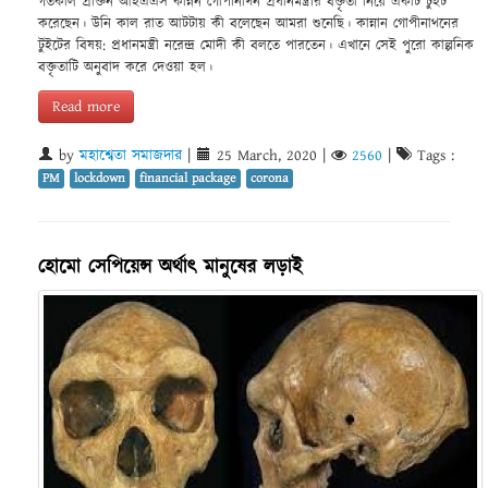
গতকাল প্রাক্তন আইএএস কান্নন গোপীনাথন প্রধানমন্ত্রীর বক্তৃতা নিয়ে একটি টুইট
করেছেন। উনি কাল রাত আটটায় কী বলেছেন আমরা শুনেছি। কান্নান গোপীনাথনের
টুইটের বিষয়: প্রধানমন্ত্রী নরেন্দ্র মোদী কী বলতে পারতেন। এখানে সেই পুরো কাল্পনিক
বক্তৃতাটি অনুবাদ করে দেওয়া হল।
Read more
by
মহাশ্বেতা সমাজদার
|
25 March, 2020
|
2560
|
Tags :
PM
lockdown
financial package
corona
হোমো সেপিয়েন্স অর্থাৎ মানুষের লড়াই