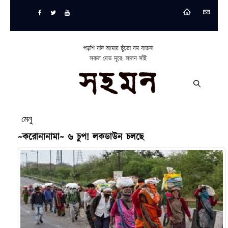
পড়শি যদি আমায় ছুঁতো যম যাতনা
সকল যেত দূরে: লালন সাঁই
মেনু
~করোনানামা~ ৬ চুপ! লকডাউন চলছে