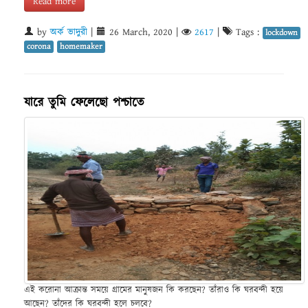
Read more
by
অর্ক ভাদুরী
|
26 March, 2020
|
2617
|
Tags :
lockdown
corona
homemaker
যারে তুমি ফেলেছো পশ্চাতে
এই করোনা আক্রান্ত সময়ে গ্রামের মানুষজন কি করছেন? তাঁরাও কি ঘরবন্দী হয়ে
আছেন? তাঁদের কি ঘরবন্দী হলে চলবে?