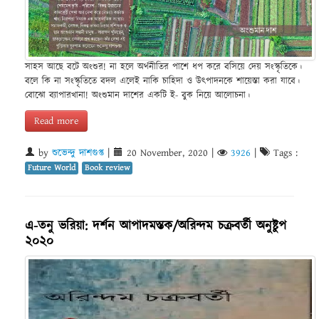
সাহস আছে বটে অংশুর! না হলে অর্থনীতির পাশে ধপ করে বসিয়ে দেয় সংস্কৃতিকে।
বলে কি না সংস্কৃতিতে বদল এলেই নাকি চাহিদা ও উৎপাদনকে শায়েস্তা করা যাবে।
বোঝো ব্যাপারখানা! অংশুমান দাশের একটি ই- বুক নিয়ে আলোচনা।
Read more
by
শুভেন্দু দাশগুপ্ত
|
20 November, 2020
|
3926
|
Tags :
Future World
Book review
এ-তনু ভরিয়া: দর্শন আপাদমস্তক/অরিন্দম চক্রবর্তী অনুষ্টুপ
২০২০