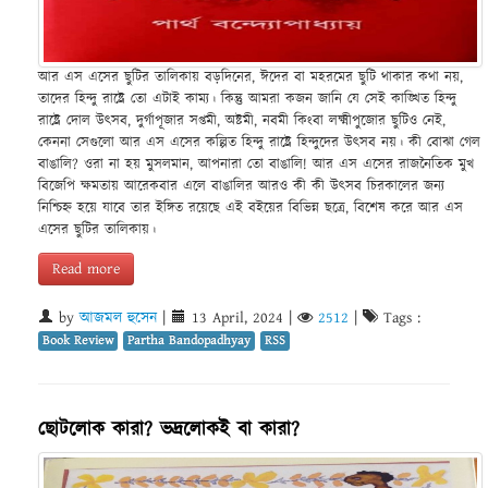
আর এস এসের ছুটির তালিকায় বড়দিনের, ঈদের বা মহরমের ছুটি থাকার কথা নয়,
তাদের হিন্দু রাষ্ট্রে তো এটাই কাম্য। কিন্তু আমরা কজন জানি যে সেই কাঙ্খিত হিন্দু
রাষ্ট্রে দোল উৎসব, দুর্গাপূজার সপ্তমী, অষ্টমী, নবমী কিংবা লক্ষ্মীপুজোর ছুটিও নেই,
কেননা সেগুলো আর এস এসের কল্পিত হিন্দু রাষ্ট্রে হিন্দুদের উৎসব নয়। কী বোঝা গেল
বাঙালি? ওরা না হয় মুসলমান, আপনারা তো বাঙালি! আর এস এসের রাজনৈতিক মুখ
বিজেপি ক্ষমতায় আরেকবার এলে বাঙালির আরও কী কী উৎসব চিরকালের জন্য
নিশ্চিহ্ন হয়ে যাবে তার ইঙ্গিত রয়েছে এই বইয়ের বিভিন্ন ছত্রে, বিশেষ করে আর এস
এসের ছুটির তালিকায়।
Read more
by
আজমল হুসেন
|
13 April, 2024
|
2512
|
Tags :
Book Review
Partha Bandopadhyay
RSS
ছোটলোক কারা? ভদ্রলোকই বা কারা?