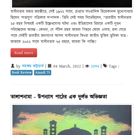
স্বাধীনতার রজত জয়ন্তীতে, সেই ১৯৭২ সালে, প্রখ্যাত সাংবাদিক বিবেকানন্দ মুখোপাধ্যায়
ছিলেন 'সত্যযুগ' পত্রিকার সম্পাদক। তিনি সেই সময় লিখেছিলেন, "ভারতীয় স্বাধীনতার
২৫ বছর নিশ্চয়ই একটি উল্লেখযোগ্য ঘটনা এবং ইতিহাসের বিচারে একটি নূতন
পরিচ্ছেদের আরম্ভ। কেননা, যে পঁচিশ বছর আমরা পিছনে ফেলে এলাম, বলা যেতে
পারে সেইটি ভারতীয় জনগণের আসল স্বাধীনতার কিংবা জাতীয় মুক্তির ভূমিকা মাত্র।
আজকে ২০২২ সালে স্বাধীনতার ৭৫ বছরে, আমরা কি পাচ্ছি?
Read more
by
সমন্বয় ভট্টাচার্য
|
04 March, 2022
|
2094
|
Tags :
Book Review
Azaadi 75
তালাশনামা - উপন্যাস পাঠের এক দুর্লভ অভিজ্ঞতা