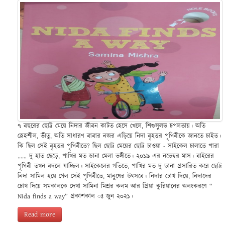
৭ বছরের ছোট্ট মেয়ে নিদার জীবন কাটত হেসে খেলে, শিশুসুলভ চপলতায়। অতি
স্নেহশীল, ভীতু, অতি সাধারণ বাবার নজর এড়িয়ে নিদা বৃহত্তর পৃথিবীকে জানতে চাইত।
কি ছিল সেই বৃহত্তর পৃথিবীতে? ছিল ছোট্ট মেয়ের ছোট্ট চাওয়া - সাইকেল চালাতে পারা
…… দু হাত ছেড়ে, পাখির মত ডানা মেলা ভঙ্গীতে। ২০১৯ এর নভেম্বর মাস। বাইরের
পৃথিবী তখন বদলে যাচ্ছিল। সাইকেলের গতিতে, পাখির মত দু ডানা প্রসারিত করে ছোট্ট
নিদা সামিল হয়ে গেল সেই পৃথিবীতে, মানুষের উৎসবে। নিদার চোখ দিয়ে, নিদাদের
চোখ দিয়ে সমকালকে দেখা সামিনা মিশ্রর কলম আর প্রিয়া কুরিয়ানের অলংকরণে “
Nida finds a way” প্রকাশকাল ঃ জুন ২০২১।
Read more