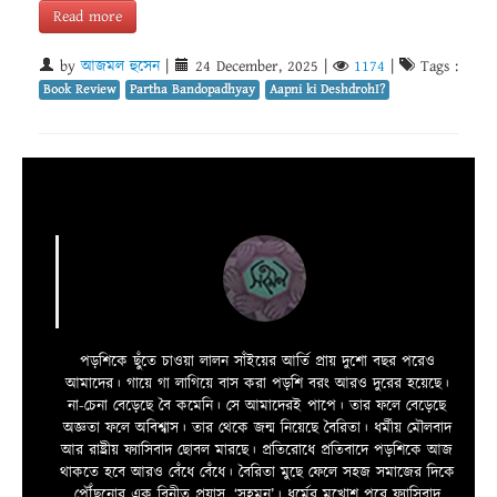
Read more
by
আজমল হুসেন
|
24 December, 2025
|
1174
|
Tags :
Book Review
Partha Bandopadhyay
Aapni ki DeshdrohI?
পড়শিকে ছুঁতে চাওয়া লালন সাঁইয়ের আর্তি প্রায় দুশো বছর পরেও
আমাদের। গায়ে গা লাগিয়ে বাস করা পড়শি বরং আরও দুরের হয়েছে।
না-চেনা বেড়েছে বৈ কমেনি। সে আমাদেরই পাপে। তার ফলে বেড়েছে
অজ্ঞতা ফলে অবিশ্বাস। তার থেকে জন্ম নিয়েছে বৈরিতা। ধর্মীয় মৌলবাদ
আর রাষ্ট্রীয় ফ্যাসিবাদ ছোবল মারছে। প্রতিরোধে প্রতিবাদে পড়শিকে আজ
থাকতে হবে আরও বেঁধে বেঁধে। বৈরিতা মুছে ফেলে সহজ সমাজের দিকে
পৌঁছনোর এক বিনীত প্রয়াস, ‘সহমন’। ধর্মের মুখোশ পরে ফ্যাসিবাদ