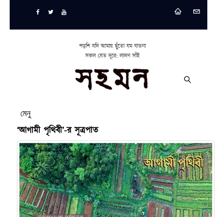
পড়শি যদি আমায় ছুঁতো যম যাতনা
সকল যেত দূরে: লালন সাঁই
মেনু
‘আগামী পৃথিবী’-র সূত্রপাত