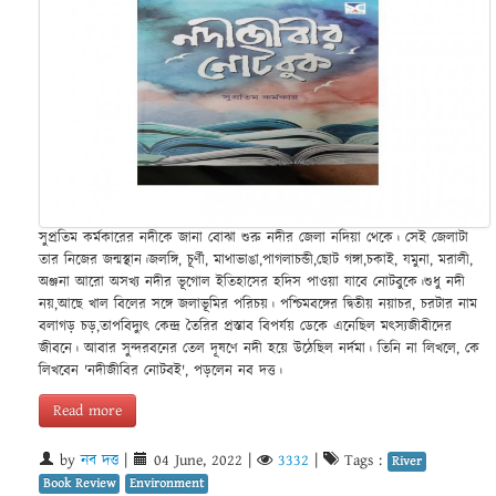
সুপ্রতিম কর্মকারের নদীকে জানা বোঝা শুরু নদীর জেলা নদিয়া থেকে। সেই জেলাটা
তার নিজের জন্মস্থান।জলঙ্গি, চূর্ণী, মাথাভাঙা,পাগলাচন্ডী,ছোট গঙ্গা,চকাই, যমুনা, মরালী,
অঞ্জনা আরো অসখ্য নদীর ভূগোল ইতিহাসের হদিস পাওয়া যাবে নোটবুকে।শুধু নদী
নয়,আছে খাল বিলের সঙ্গে জলাভূমির পরিচয়। পশ্চিমবঙ্গের দ্বিতীয় নয়াচর, চরটার নাম
বলাগড় চড়,তাপবিদ্যুৎ কেন্দ্র তৈরির প্রস্তাব বিপর্যয় ডেকে এনেছিল মৎস্যজীবীদের
জীবনে। আবার সুন্দরবনের তেল দূষণে নদী হয়ে উঠেছিল নর্দমা। তিনি না লিখলে, কে
লিখবেন 'নদীজীবির নোটবই', পড়লেন নব দত্ত।
Read more
by
নব দত্ত
|
04 June, 2022
|
3332
|
Tags :
River
Book Review
Environment