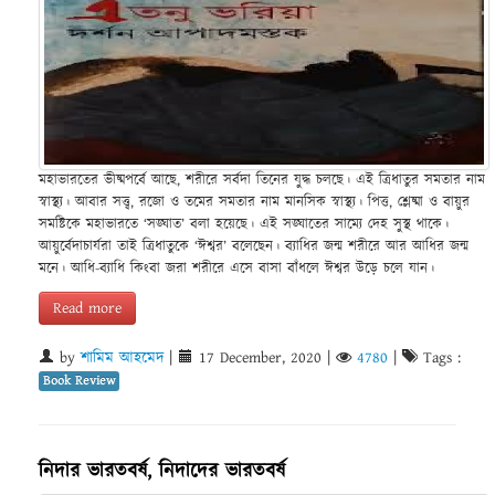
মহাভারতের ভীষ্মপর্বে আছে, শরীরে সর্বদা তিনের যুদ্ধ চলছে। এই ত্রিধাতুর সমতার নাম
স্বাস্থ্য। আবার সত্ত্ব, রজো ও তমের সমতার নাম মানসিক স্বাস্থ্য। পিত্ত, শ্লেষ্মা ও বায়ুর
সমষ্টিকে মহাভারতে ‘সঙ্ঘাত’ বলা হয়েছে। এই সঙ্ঘাতের সাম্যে দেহ সুস্থ থাকে।
আয়ুর্বেদাচার্যরা তাই ত্রিধাতুকে ‘ঈশ্বর’ বলেছেন। ব্যাধির জন্ম শরীরে আর আধির জন্ম
মনে। আধি-ব্যাধি কিংবা জরা শরীরে এসে বাসা বাঁধলে ঈশ্বর উড়ে চলে যান।
Read more
by
শামিম আহমেদ
|
17 December, 2020
|
4780
|
Tags :
Book Review
নিদার ভারতবর্ষ, নিদাদের ভারতবর্ষ