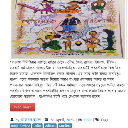
"বাংলায় রিলিজিয়ন এসেছে বাইরে থেকে। বৌদ্ধ, জৈন, ব্রাহ্মণ্য, ইসলাম, খ্রীষ্টান।
সবকটি ধর্ম চরিত্রে রেজিমেন্টাল বা নিয়ন্ত্রণভিত্তিক। সবকটিই পরবর্তীকালে দ্বিধা ত্রিধা
বিভক্ত হয়েছে। একসঙ্গে মিলেমিশে চলতে পারেনি‌। এই সমস্ত ধর্মই চরিত্রে অসহিষ্ণু।
বাংলা এদের সকলকে জায়গা দিয়েছে কারণ বাংলার লোকায়ত আচার বা দর্শন
প্রবলভাবে পরমত সহিষ্ণু। কিন্তু এই সমস্ত ধর্মগুলো এসে এখানে সমুদ্রের গভীরে নামতে
পারেনি। উপরে ভাসমান পরশ্রমজীবি একদল মানুষের মধ্যে প্রভাব বিস্তার করেছে মাত্র।"
ছোটলোক ভদ্রলোক - বাংলাকথা বইটি পড়ে দেখলেন আজমল হুসেন।
Read more
by
আজমল হুসেন
|
26 April, 2025
|
2099
|
Tags :
Book Review
Dalits
Adibasi
Muslims