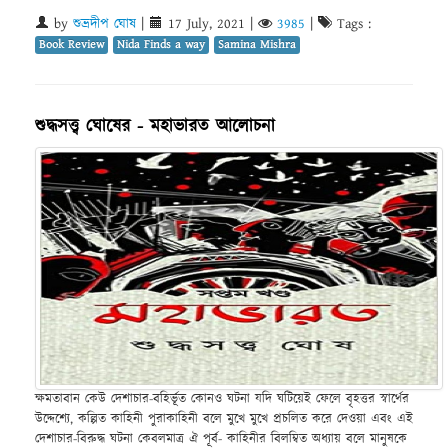
by
শুভ্রদীপ ঘোষ
|
17 July, 2021
|
3985
|
Tags :
Book Review
Nida Finds a way
Samina Mishra
শুদ্ধসত্ত্ব ঘোষের - মহাভারত আলোচনা
ক্ষমতাবান কেউ দেশাচার-বহির্ভূত কোনও ঘটনা যদি ঘটিয়েই ফেলে বৃহত্তর স্বার্থের
উদ্দেশ্যে, কল্পিত কাহিনী পুরাকাহিনী বলে মুখে মুখে প্রচলিত করে দেওয়া এবং এই
দেশাচার-বিরুদ্ধ ঘটনা কেবলমাত্র ঐ পূর্ব- কাহিনীর বিলম্বিত অধ্যায় বলে মানুষকে