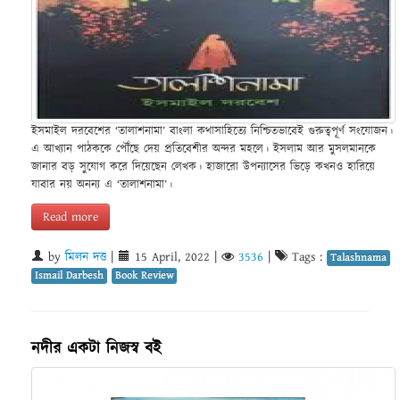
ইসমাইল দরবেশের ‘তালাশনামা’ বাংলা কথাসাহিত্যে নিশ্চিতভাবেই গুরুত্বপূর্ণ সংযোজন।
এ আখ্যান পাঠককে পৌঁছে দেয় প্রতিবেশীর অন্দর মহলে। ইসলাম আর মুসলমানকে
জানার বড় সুযোগ করে দিয়েছেন লেখক। হাজারো উপন্যাসের ভিড়ে কখনও হারিয়ে
যাবার নয় অনন্য এ ‘তালাশনামা’।
Read more
by
মিলন দত্ত
|
15 April, 2022
|
3536
|
Tags :
Talashnama
Ismail Darbesh
Book Review
নদীর একটা নিজস্ব বই