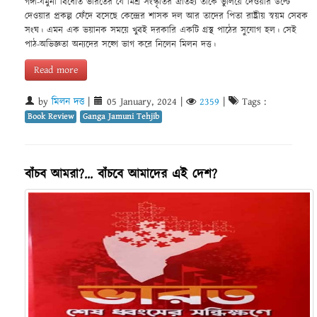
গঙ্গা-যমুনা বিধৌত ভারতের যে মিশ্র সংস্কৃতির ঐতিহ্য তাকে ভুলিয়ে দেওয়ার উল্টে
দেওয়ার প্রকল্প ফেঁদে বসেছে কেন্দ্রের শাসক দল আর তাদের পিতা রাষ্ট্রীয় স্বয়ম সেবক
সংঘ। এমন এক ভয়ানক সময়ে খুবই দরকারি একটি গ্রস্থ পাঠের সুযোগ হল। সেই
পাঠ-অভিজ্ঞতা অন্যদের সহ্গে ভাগ করে নিলেন মিলন দত্ত।
Read more
by
মিলন দত্ত
|
05 January, 2024
|
2359
|
Tags :
Book Review
Ganga Jamuni Tehjib
বাঁচব আমরা?... বাঁচবে আমাদের এই দেশ?