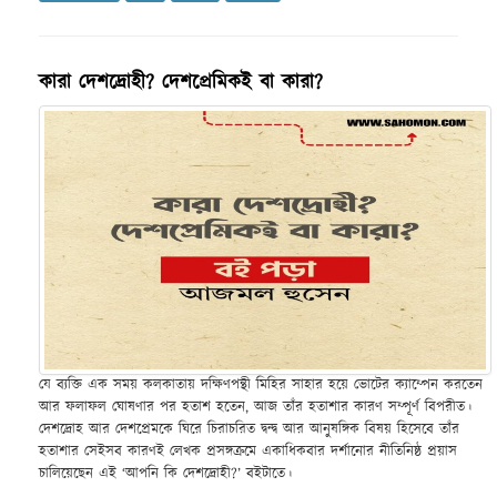
কারা দেশদ্রোহী? দেশপ্রেমিকই বা কারা?
যে ব্যক্তি এক সময় কলকাতায় দক্ষিণপন্থী মিহির সাহার হয়ে ভোটের ক্যাম্পেন করতেন
আর ফলাফল ঘোষণার পর হতাশ হতেন, আজ তাঁর হতাশার কারণ সম্পূর্ণ বিপরীত।
দেশদ্রোহ আর দেশপ্রেমকে ঘিরে চিরাচরিত দ্বন্দ্ব আর আনুষঙ্গিক বিষয় হিসেবে তাঁর
হতাশার সেইসব কারণই লেখক প্রসঙ্গক্রমে একাধিকবার দর্শানোর নীতিনিষ্ঠ প্রয়াস
চালিয়েছেন এই ‘আপনি কি দেশদ্রোহী?’ বইটাতে।