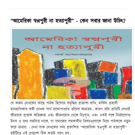
“আমেরিকা স্বপ্নপুরী না হত্যাপুরী” - কেন সবার জানা উচিৎ?
যে কজন লেখকের কাছে পাঠক হিসেবে সমৃদ্ধির প্রত্যাশা রাখি, মার্কিন প্রবাসী
মানবাধিকার কর্মী লেখক পার্থ বন্দোপাধ্যায় তাঁদের অন্যতম। কারণ তাঁর প্রতিটি লেখাই
জীবনের প্রত্যক্ষ অভিজ্ঞতা এবং জীবনবোধ থেকে নিঃসৃত, এবং একই সঙ্গে নির্ভরযোগ্য
উৎস ও তথ্য সম্বলিত থাকে, যা সমাজের সমকালীন বিষয়গুলোকে নিয়ে পাঠককে নতুন
করে ভাবায় । দেখা যাক লেখকের সদ্য প্রকাশিত “আমেরিকা স্বপ্নপুরী না হত্যাপুরী”
বইটিতে এই প্রত্যাশা ঠিক কতটা পূরণ হয়।