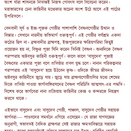
অংশ যাঁরা শাসনকে নিতান্তই নিজস্ব গোবৎস বলে বিবেচনা করেন।
মহাভারতের চেনা কাহিনীর মধ্যেকার অচেনা অংশ উঠে আসে এই পাঠের
উপরিতলে।
বেদবাদী সূর্য ও ইন্দ্র-পূজক গোষ্ঠীর পাশাপাশি বৈষ্ণবগোষ্ঠীর উত্থান ও
বিস্তার। সেখানে নারদীয় ভক্তিমার্গ গুরুত্বপূর্ণ। এই গোষ্ঠীর বর্ণাশ্রম একদা
কঠোর ছিল না। ব্রহ্মবাদীর ব্রাহ্মণত্ব, ইন্দ্রপূজকের ক্ষত্রিয়গরিমা কিছুই
প্রয়োজন হয় না, বিষ্ণুর পূজা যিনি করেন তিনিই বৈষ্ণব। অন্যদিকে বৈষ্ণব
পরম্পরায় অষ্টবসুর কাহিনী গুরুত্বপূর্ণ। কালে কালে 'বাসুদেব' পূজাই
বৈষ্ণবের একমাত্র পূজা বলে প্রতিষ্ঠার প্রবল যুদ্ধ চলে। নানান পরিকল্পনার
পরম্পরায় এই 'বাসুদেব' হয়ে উঠবেন কৃষ্ণ। ওদিকে ভীষ্মর জীবনও
অষ্টবসুর কাহিনীতে জুড়ে যায়। জুড়ে যায় ব্রাহ্মণ্যগোষ্ঠীগুলির মধ্যে শেষের
দিকে প্রতিষ্ঠা পাওয়া ভার্গাবাঙ্গিরসদের বৈষ্ণব পরিচিতি আত্মসাৎ-এর পদ্ধতি।
বিশেষ করে ভার্গবেরা নানা প্রক্রিয়ায় কাহিনীর কেন্দ্র ও কন্দরকে নিয়ন্ত্রণ
করতে থাকে।
এইভাবে বাসুদেব এবং বাসুদেব গোষ্ঠী, পাঞ্চাল, বাসুদেব গোষ্ঠীর সহায়ক
ভার্গবরা---- পাণ্ডবদের সমর্থনে এগিয়ে এসেছেন। যে রাজা যাগযজ্ঞের
অনুরাগী, স্বভাবতই বৈদিক ব্রাহ্মণরা সেই রাজার ক্ষমতাবিস্তারে সহায়ক