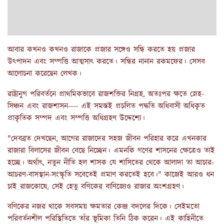
আবার কখনও কখনও রাজাকে প্রজার সঙ্গেও সন্ধি করতে হয় প্রজার
উৎপাদন এবং সম্পত্তি আত্মসাৎ করতে। সন্ধির নানান রকমফের। সেসব
আলোচনা করেছেন লেখক।
রাষ্ট্রানুগ পরিবর্তনে প্রাথমিকভাবে রাজশক্তির নিগ্রহ, অতঃপর ক্ষতে স্নেহ-
সিঞ্চন এবং রাজশাসন---- এই সমস্তই প্রচলিত পদ্ধতি অধিবাসী অধিকৃত
প্রাকৃতিক সম্পদ এবং সম্পত্তি অধিগ্রহণ উদ্দেশ্যে।
"দেবব্রত দেখছেন, আগের রাজাদের সহজ জীবন পরিহার করে এখনকার
রাজারা বিলাসের জীবন বেছে নিচ্ছেন। এমনকি গণের শাসনের ক্ষেত্রেও তাই
হচ্ছে। অর্থাৎ, নতুন নীতি হল শাসক যে শাসিতের থেকে আলাদা তা আচার-
আচরণ-বাসস্থান-সংস্কৃতি সবেতেই প্রমাণ করতেই হবে।" কাজেই আরও ধন
চাই রাজকোষে, সেই হেতু বণিকের বাণিজ্যেও রাজার অংশগ্রহণ।
বণিকের নজর থাকে সবসময় ক্ষমতার কেন্দ্র বদলের দিকে। সেইমতো
পরিবর্তনশীল পরিস্থিতিতে তাঁর ভূমিকা তিনি ঠিক করেন। এই কাহিনীতে