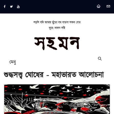
পড়শি যদি আমায় ছুঁতো যম যাতনা সকল যেত
দূরে: লালন সাঁই
মেনু
শুদ্ধসত্ত্ব ঘোষের - মহাভারত আলোচনা