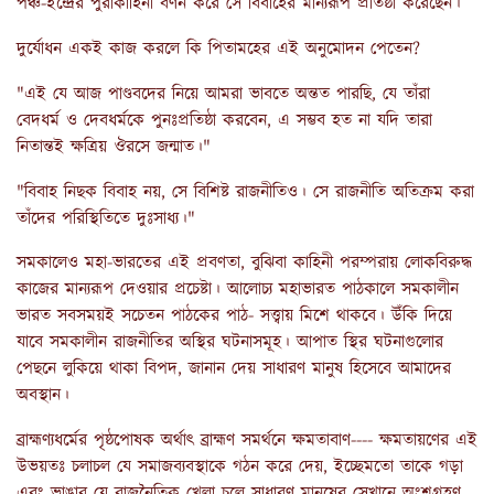
পঞ্চ-ইন্দ্রের পুরাকাহিনী বর্ণন করে সে বিবাহের মান্যরূপ প্রতিষ্ঠা করেছেন।
দুর্যোধন একই কাজ করলে কি পিতামহের এই অনুমোদন পেতেন?
"এই যে আজ পাণ্ডবদের নিয়ে আমরা ভাবতে অন্তত পারছি, যে তাঁরা
বেদধর্ম ও দেবধর্মকে পুনঃপ্রতিষ্ঠা করবেন, এ সম্ভব হত না যদি তারা
নিতান্তই ক্ষত্রিয় ঔরসে জন্মাত।"
"বিবাহ নিছক বিবাহ নয়, সে বিশিষ্ট রাজনীতিও। সে রাজনীতি অতিক্রম করা
তাঁদের পরিস্থিতিতে দুঃসাধ্য।"
সমকালেও মহা-ভারতের এই প্রবণতা, বুঝিবা কাহিনী পরম্পরায় লোকবিরুদ্ধ
কাজের মান্যরূপ দেওয়ার প্রচেষ্টা। আলোচ্য মহাভারত পাঠকালে সমকালীন
ভারত সবসময়ই সচেতন পাঠকের পাঠ- সত্ত্বায় মিশে থাকবে। উঁকি দিয়ে
যাবে সমকালীন রাজনীতির অস্থির ঘটনাসমূহ। আপাত স্থির ঘটনাগুলোর
পেছনে লুকিয়ে থাকা বিপদ, জানান দেয় সাধারণ মানুষ হিসেবে আমাদের
অবস্থান।
ব্রাহ্মণ্যধর্মের পৃষ্ঠপোষক অর্থাৎ ব্রাহ্মণ সমর্থনে ক্ষমতাবাণ---- ক্ষমতায়ণের এই
উভয়তঃ চলাচল যে সমাজব্যবস্থাকে গঠন করে দেয়, ইচ্ছেমতো তাকে গড়া
এবং ভাঙার যে রাজনৈতিক খেলা চলে সাধারণ মানুষের সেখানে অংশগ্রহণ