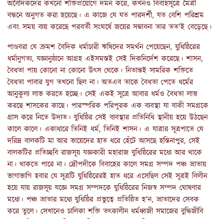
অবৈদিকদের কখনো শক্তিপ্রয়োগে দমন করে, কখনও বিবাহসূত্রে মৈত্রী
বন্ধনে অনুগত করা হয়েছে। এ কাজে যে যত পারদর্শী, যত বেশি পরিশ্রম
এবং সময় ব্যয় করেছে পরবর্তী সংঘর্ষে জয়ের সম্ভাবনা তার তত'ই বেড়েছে।
পাণ্ডবরা যে ক্রমশ বৈদিক ধর্মাচারী ঋষিদের সমর্থন পেয়েছেন, যুধিষ্ঠিরের
ধর্মানুগত্য, যজ্ঞানুষ্ঠানে আগ্রহ এইসমস্তই সেই দিকনির্দেশ করেছে। শাসন,
বৈধতা পায় কোনো না কোনো উৎস থেকে। নিতান্তই সামরিক শক্তিতে
বৈধতা পাবার যুগ তখনো ছিল না। অতএব তাকে বৈধতা পেতে ধর্মের
আনুকূল্য লাভ করতে হচ্ছে। সেই একই সূত্রে আবার ধর্মও বৈধতা লাভ
করছে শাসকের কাছে। পারস্পরিক পরিপূরক এক ব্যবস্থা যা বাকী সমগ্রকে
গ্রাস করে নিতে উদ্যত। যুধিষ্ঠির সেই ব্যবস্থার প্রতিনিধি স্থানীয় হয়ে উঠছেন
কালে কালে। একাধারে তিনিই ধর্ম, তিনিই শাসন। এ যাত্রার সূত্রপাতে যে
দরিদ্র বালকটি মা আর ভায়েদের হাত ধরে হেঁটে আসছে হস্তিনাপুর, সেই
বালকটির প্রতিচ্ছবি রাজসূয় যজ্ঞকারী মহারাজ যুধিষ্ঠিরের মধ্যে আর থাকে
না। থাকতে পারে না। দ্রৌপদীকে বিবাহের কালে সমগ্র সম্পদ পঞ্চ ভ্রাতায়
ভাগাভাগি হবার যে সূত্রটি যুধিষ্ঠিরেরই হাত ধরে এসেছিল সেই সূত্রই বিলীন
হয়ে যায় রাজসূয় যজ্ঞে সমগ্র সম্পদকে যুধিষ্ঠিরের নিজস্ব সম্পদ ঘোষণার
মধ্যে। পঞ্চ ভ্রাতার মধ্যে যুধিষ্ঠির প্রভুত্বে প্রতিষ্ঠিত হ'ন, ভ্রাতাদের সেবক
করে তুলে। সেখানেও চালিকা শক্তি তৎকালীন ধর্মধ্বজী সমাজের বুদ্ধিজীবি