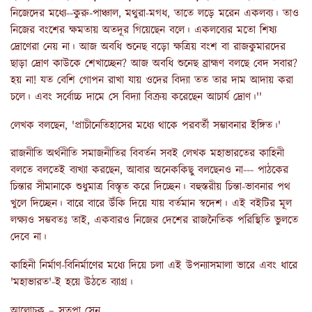
নিজেদের মধ্যে--কুরু-পাঞ্চাল, মথুরা-মগধ, তাতে লড়ে মরেন একলব্য। তাও
নিজের বংশের ক্ষমতায় অতদূর গিয়েছেন বলে। একলব্যের মতো শিষ্য
দ্রোণেরা নেয় না। আজ অবধি শুনেছ বড়ো ক্ষত্রিয় বংশ বা রাজকুমারদের
ছাড়া দ্রোণ কাউকে শেখাচ্ছেন? আজ অবধি শুনেছ ব্রাহ্মণ বলছে বেদ সবার?
হয় না! যত বেশি গোপন রাখা যায় ওদের বিদ্যা তত তার দাম আদায় করা
চলে। এবং সর্বোচ্চ দামে সে বিদ্যা বিক্রয় করেছেন আচার্য দ্রোণ।''
লেখক বলছেন, 'প্রাচীনেতিহাসের মধ্যে থাকে পরবর্তী সম্ভাবনার ইঙ্গিত।'
রাজনীতি অর্থনীতি সমাজনীতির বিবর্তন সবই লেখক মহাভারতের কাহিনী
বলতে বলতেই ব্যখ্যা করছেন, আবার অনেককিছু বলছেনও না--- পাঠকের
চিন্তার সীমানাকে শুধুমাত্র বিস্তৃত করে দিচ্ছেন। বহুস্তরীয় চিন্তা-ভাবনার পথ
খুলে দিচ্ছেন। বারে বারে উঁকি দিয়ে যায় বর্তমান স্বদেশ। এই বইটির মূল
লক্ষ্যও সম্ভবতঃ তাই, একবারও নিজের দেশের রাজনৈতিক পরিস্থিতি ভুলতে
দেবে না।
কাহিনী নির্মাণ-বিনির্মাণের মধ্যে দিয়ে চলা এই উপন্যাসমালা ভারে এবং ধারে
'মহাভারত'-ই হয়ে উঠতে ব্যাগ্র।
আলোচক – সুতপা সেন