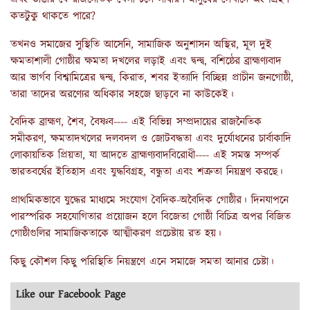
কতটুকু থাকতে পারে?
তখনও সমাজের সুস্থিতি আসেনি, সামাজিক অনুশাসন অস্থির, মূল দুই
ক্ষমতাশালী গোষ্ঠীর ক্ষমতা দখলের লড়াই এবং দ্বন্দ্ব, বশিষ্ঠের ব্রাহ্মণ্যবাদ
আর ভার্গব বিশ্বামিত্রের দ্বন্দ্ব, কিরাত, শবর‌ ইত্যাদি বিচ্ছিন্ন প্রাচীন জনগোষ্ঠী,
তারা তাদের অরণ্যের অধিকার সহজে ছাড়বে না কাউকেই।
বৈদিক ব্রাহ্মণ, শৈব, বৈষ্ণব---- এই বিভিন্ন সম্প্রদায়ের রাজনৈতিক
সমীকরণ, ক্ষমতাদখলের দলবদল ও জোটবদ্ধতা এবং দুর্যোধনের চার্বাকাদি
লোকায়তিক প্রিয়তা, যা আদতে ব্রাহ্মণ্যবাদবিরোধী---- এই সমস্ত সম্পর্ক
ভারতবর্ষের ইতিহাস এবং যুদ্ধবিগ্রহ, বন্ধুতা এবং শত্রুতা নিয়ন্ত্রণ করছে।
প্রাথমিকভাবে যুদ্ধের মাধ্যমে সংযোগ বৈদিক-অবৈদিক গোষ্ঠীর। দিনযাপনে
পারস্পরিক সহযোগিতার প্রয়োজন হলে বিজেতা গোষ্ঠী বিচিত্র অপর বিজিত
গোষ্ঠীগুলির সামাজিকতাকে আত্মীকরণ প্রচেষ্টায় রত হয়।
কিছু কৌশল কিছু পরিস্থিতি নিয়ন্ত্রণে এনে সমাজে সমতা আনার চেষ্টা।
Like our Facebook Page