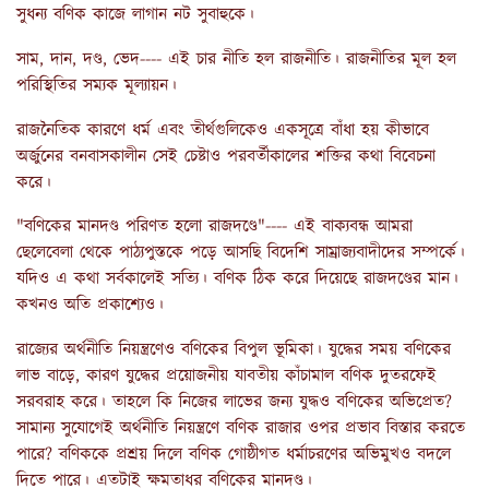
সুধন্য বণিক কাজে লাগান নট সুবাহুকে।
সাম, দান, দণ্ড, ভেদ---- এই চার নীতি হল রাজনীতি। রাজনীতির মূল হল
পরিস্থিতির সম্যক মূল্যায়ন।
রাজনৈতিক কারণে ধর্ম এবং তীর্থগুলিকেও একসূত্রে বাঁধা হয় কীভাবে
অর্জুনের বনবাসকালীন সেই চেষ্টাও পরবর্তীকালের শক্তির কথা বিবেচনা
করে।
"বণিকের মানদণ্ড পরিণত হলো রাজদণ্ডে"---- এই বাক্যবন্ধ আমরা
ছেলেবেলা থেকে পাঠ্যপুস্তকে পড়ে আসছি বিদেশি সাম্রাজ্যবাদীদের সম্পর্কে।
যদিও এ কথা সর্বকালেই সত্যি। বণিক ঠিক করে দিয়েছে রাজদণ্ডের মান।
কখনও অতি প্রকাশ্যেও।
রাজ্যের অর্থনীতি নিয়ন্ত্রণেও বণিকের বিপুল ভূমিকা। যুদ্ধের সময় বণিকের
লাভ বাড়ে, কারণ যুদ্ধের প্রয়োজনীয় যাবতীয় কাঁচামাল বণিক দুতরফেই
সরবরাহ করে। তাহলে কি নিজের লাভের জন্য যুদ্ধও বণিকের অভিপ্রেত?
সামান্য সুযোগেই অর্থনীতি নিয়ন্ত্রণে বণিক রাজার ওপর প্রভাব বিস্তার করতে
পারে? বণিককে প্রশ্রয় দিলে বণিক গোষ্ঠীগত ধর্মাচরণের অভিমুখও বদলে
দিতে পারে। এতটাই ক্ষমতাধর বণিকের মানদণ্ড।