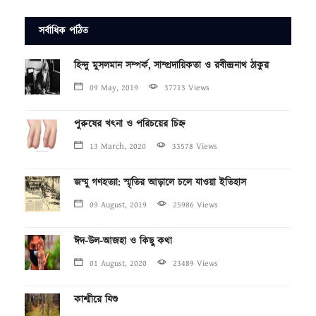
সর্বাধিক পঠিত
হিন্দু মুসলমান সম্পর্ক, সাম্প্রদায়িকতা ও রবীন্দ্রনাথ ঠাকুর
09 May, 2019
37713 Views
পুরুষের খৎনা ও পরিচয়ের চিহ্ন
13 March, 2020
33578 Views
জম্মু গণহত্যা: স্মৃতির আড়ালে চলে যাওয়া ইতিহাস
09 August, 2019
25986 Views
ঈদ-উল-আজহা ও কিছু কথা
01 August, 2020
23489 Views
কাশ্মীরে যিশু