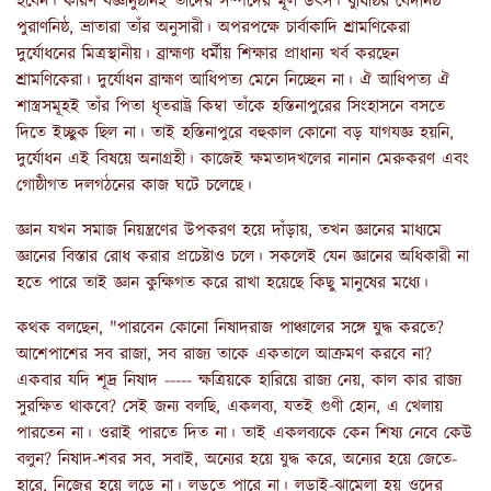
হবেন। কারণ যজ্ঞানুষ্ঠানই তাঁদের সম্পদের মূল উৎস। যুধিষ্ঠির বেদনিষ্ঠ
পুরাণনিষ্ঠ, ভ্রাতারা তাঁর অনুসারী। অপরপক্ষে চার্বাকাদি শ্রামণিকেরা
দুর্যোধনের মিত্রস্থানীয়। ব্রাহ্মণ্য ধর্মীয় শিক্ষার প্রাধান্য খর্ব করছেন
শ্রামণিকেরা। দুর্যোধন ব্রাহ্মণ আধিপত্য মেনে নিচ্ছেন না। ঐ আধিপত্য ঐ
শাস্ত্রসমূহই তাঁর পিতা ধৃতরাষ্ট্র কিম্বা তাঁকে হস্তিনাপুরের সিংহাসনে বসতে
দিতে ইচ্ছুক ছিল না। তাই হস্তিনাপুরে বহুকাল কোনো বড় যাগযজ্ঞ হয়নি,
দুর্যোধন এই বিষয়ে অনাগ্রহী। কাজেই ক্ষমতাদখলের নানান মেরুকরণ এবং
গোষ্ঠীগত দলগঠনের কাজ ঘটে চলেছে।
জ্ঞান যখন সমাজ নিয়ন্ত্রণের উপকরণ হয়ে দাঁড়ায়, তখন জ্ঞানের মাধ্যমে
জ্ঞানের বিস্তার রোধ করার প্রচেষ্টাও চলে। সকলেই যেন জ্ঞানের অধিকারী না
হতে পারে তাই জ্ঞান কুক্ষিগত করে রাখা হয়েছে কিছু মানুষের মধ্যে।
কথক বলছেন, "পারবেন কোনো নিষাদরাজ পাঞ্চালের সঙ্গে যুদ্ধ করতে?
আশেপাশের সব রাজা, সব রাজ্য তাকে একতালে আক্রমণ করবে না?
একবার যদি শূদ্র নিষাদ ----- ক্ষত্রিয়কে হারিয়ে রাজ্য নেয়, কাল কার রাজ্য
সুরক্ষিত থাকবে? সেই জন্য বলছি, একলব্য, যতই গুণী হোন, এ খেলায়
পারতেন না। ওরাই পারতে দিত না। তাই একলব্যকে কেন শিষ্য নেবে কেউ
বলুন? নিষাদ-শবর সব, সবাই, অন্যের হয়ে যুদ্ধ করে, অন্যের হয়ে জেতে-
হারে, নিজের হয়ে লড়ে না। লড়তে পারে না। লড়াই-ঝামেলা হয় ওদের