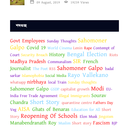
09 August, 2019
19239 Views
শব্দগুচ্ছ
Sahomoner
Govt Employees
Sunday Thoughts
Galpo
Covid 19
World Cinema
Lenin
Rape
Contempt of
Bengal Election
History
Court
Security Breach
Riots
SIR
Madhya Pradesh
French
Communalism
Sahomoner Galpo
Journalist
The Poet
RSS
badal
Rayo Vallekano
sarkar
Islamophobia
Social Media
nirbhaya
whatsapp
local Train
Sunday thoughts
Modi
Sahomoner Galpo
GSDP
capitalist growth
EU-
Sourav
India Free Trade Agreement
Illegal Immigrants
Short Story
Chandra
quarantine centre
Fathers Day
AISA
Ghats of Benaras
Veg
Education for All
Short
Reopening Of Schools
Story
Elon Musk
Jingoism
Manabendranath Roy
Fascism
Muslim
Short story
BJP