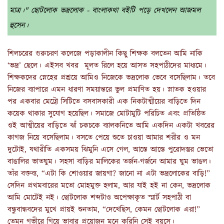
মাত্র।" ছোটলোক ভদ্রলোক - বাংলাকথা বইটি পড়ে দেখলেন আজমল
হুসেন।
শিলচরের গুরুচরণ কলেজে পড়াকালীন কিছু শিক্ষক বলতেন আমি নাকি
‘ভদ্র’ ছেলে। এইসব খবর মূলত রিলে হয়ে আসত সহপাঠীদের মাধ্যমে।
শিক্ষকদের স্নেহের প্রশ্রয়ে আমিও নিজেকে ভদ্রলোক ভেবে বসেছিলাম। তবে
নিজের ব্যাপারে এমন ধারণা সময়ান্তরে ভুল প্রমাণিত হয়। স্নাতক হওয়ার
পর একবার মেট্রো সিটিতে বসবাসকারী এক নিকটাত্মীয়ের বাড়িতে দিন
কয়েক থাকার সুযোগ হয়েছিল। সমাজে মোটামুটি পরিচিত এবং প্রতিষ্ঠিত
ওই আত্মীয়ের বাড়িতে ঝাঁ চকচকে ব্যালকনিতে আমি একদিন একটা খবরের
কাগজ নিয়ে বসেছিলাম। বসতে পেয়ে শুতে চাওয়া আমার শরীর ও মন
দুটোই, যথারীতি একসময় ঝিমুনি এসে গেল, আস্তে আস্তে পুরোদস্তুর ভেতো
বাঙালির ভাতঘুম। সহসা বাড়ির মালিকের তর্জন-গর্জনে আমার ঘুম ভাঙল।
তাঁর বক্তব্য, “এটা কি শোওয়ার জায়গা? জানো না এটা ভদ্রলোকের বাড়ি!”
সেদিন প্রথমবারের মতো মোহমুক্ত হলাম, আর যাই হই না কেন, ভদ্রলোক
আমি মোটেই নই। ছোটলোক শব্দটাও অপেক্ষাকৃত স্মার্ট সহপাঠী বা
বন্ধুবান্ধবদের মুখে প্রায়ই শুনতাম, “দেখেছিস, কেমন ছোটলোক এরা!”
তেমন গভীরে গিয়ে ভাবার প্রয়োজন মনে করিনি সেই বয়সে।