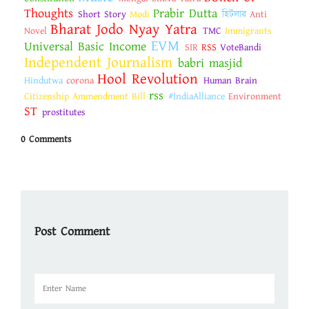
Thoughts
Prabir Dutta
Short Story
Modi
হিটলার
Anti
Bharat Jodo Nyay Yatra
Novel
TMC
Immigrants
EVM
Universal Basic Income
SIR
RSS
VoteBandi
Independent Journalism
babri masjid
Hool Revolution
Hindutwa
corona
Human Brain
rss
Citizenship Ammendment Bill
#IndiaAlliance
Environment
ST
prostitutes
0 Comments
Post Comment