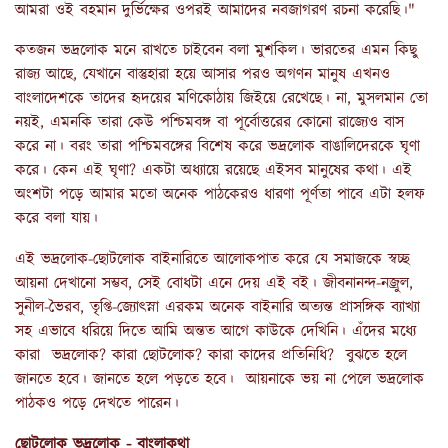
আমরা ওই বহমান দুর্ভিক্ষের ওপরই আমাদের নবজাগরণ রচনা করেছি।"
কতজন ভদ্রলোক মনে রাখতে চাইবেন বলা মুশকিল। ভারতের এমন কিছু
রাজ্য আছে, যেখানে বাস্তুহারা হয়ে আসার পরও অগণন মানুষ এখনও
বাংলাদেশকে তাদের হৃদয়ের মণিকোঠায় জিইয়ে রেখেছে। না, মুসলমান তো
নয়ই, এমনকি তারা কেউ পশ্চিমবঙ্গ বা পূর্বোত্তরের কোনো রাজ্যেও বাস
করে না। বরং তারা পশ্চিমবঙ্গের বিশেষ করে ভদ্রলোক বাঙালিদেরকে ঘৃণা
করে। কেন এই ঘৃণা? একটা অধ্যায়ে রয়েছে এইসব মানুষের কথা। এই
অংশটা পড়ে আমার মতো অনেক পাঠকেরও ধারণা পূর্ণতা পাবে এটা হলফ
করে বলা যায়।
এই ভদ্রলোক-ছোটলোক বাইনারিতে আলোকপাত করে যে সমাজকে স্বচ্ছ
আয়না দেখানো সম্ভব, সেই বোধটা এনে দেয় এই বই। জীবনানন্দ-নজ্রুল,
সুনীল-ভৈরব, তৃপ্তি-জ্যোৎস্না এরকম অনেক বাইনারি অত্যন্ত প্রাসঙ্গিক ব্যাখ্যা
সহ এভাবে ধরিয়ে দিতে আমি অন্তত আগে কাউকে দেখিনি। এঁদের মধ্যে
কারা ভদ্রলোক? কারা ছোটলোক? কারা কাদের প্রতিনিধি? বুঝতে হলে
জানতে হবে। জানতে হলে পড়তে হবে। আয়নাকে ভয় না পেলে ভদ্রলোক
পাঠকও পড়ে দেখতে পারেন।
ছোটলোক ভদ্রলোক - বাংলাকথা