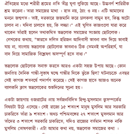
ঐতিহ্যের মধ্যে শরীরী শ্রমের প্রতি তীব্র ঘৃণা লুকিয়ে আছে। উচ্চবর্ণ শারিরীক
শ্রম করেনা। তারা সমাজের মাথা ।‌ হাত নয়, ঠ্যাং ও নয়। এটি আমাদের
মননে জন্মগত। তাই, দরকারে জজমানি করে চালকলা বামুন হব, কিন্তু অটো
চালাব না। যদিবা চালাতে হয়, কি লজ্জা।“ এই ঘৃণিত কাজগুলো যারা করে
থাকেন তাঁরাই হলেন তথাকথিত ভদ্রলোক সমাজের সংজ্ঞায় ছোটলোক।
লেখকের কথায়, "ভারতে দলিত হরিজন আদিবাসী ভাবনা বাদ দিয়ে ভাবাই
যায় না, বাংলায় ভদ্রলোক ছোটলোক ভাবনাও ঠিক তেমনই অপরিহার্য, যা
বাদ দিয়ে সামাজিক বিশ্লেষণ অসম্পূর্ণ হতে বাধ্য।"
ভদ্রলোক ছোটলোক সনাক্ত করতে আরও একটা সহজ উপায় আছে। কোন
জনপ্রিয় দৈনিক গান্ধী-সুভাষ দ্বন্দ্বে গান্ধীর দিকে ঝুঁকে ছিল? ঘটনাচক্রে এবছর
সেই কাগজ শতবর্ষে পদার্পণ করেছে। সেই কাগজ হাতে আজও অনেক
ব্যালকনি ক্লাস ভদ্রলোকের শুভদিনের সূচনা হয়।
একটা জায়গায় গুজরাটের প্রায় সর্বজনবিদিত হিন্দু-মুসলমান কুসম্পর্কের
বিষয়টা উঠে এসেছে। সেই রাজ্যে ১৫ শতাংশ মানুষ মুসলিম আর সরকারি
চাকরিতে তাঁরা ৯ শতাংশ। অথচ পশ্চিমবঙ্গের ২৭ শতাংশ মুসলমান আর
তাঁদের ৩ শতাংশ সরকারি চাকরিতে, যদিও রাজ্যের বর্তমান শাসক নাকি
মুসলিম তোষণকারী। এটা আমার কথা নয়, ভদ্রলোক সমাজের কথা ।