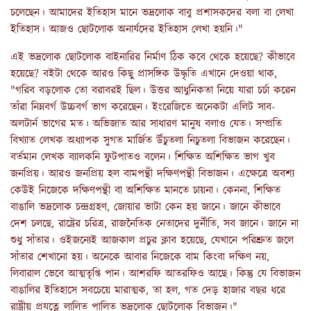
চলেছেন। আমাদের ইতিহাস মানে ভদ্রলোক বাবু প্রশাসকদের বলা বা লেখা
ইতিহাস। আজও ছোটলোক অনার্যদের ইতিহাস লেখা হয়নি।"
এই ভদ্রলোক ছোটলোক বাইনারির নির্মাণ ঠিক কবে থেকে হয়েছে? কীভাবে
হয়েছে? বইটা থেকে আরও কিছু প্রাসঙ্গিক উদ্ধৃতি এখানে দেওয়া থাক,
"গরিব বড়লোক তো বরাবরই ছিল। উত্তর আধুনিকতা নিয়ে যারা চর্চা করেন
তাঁরা নিম্নবর্গ উচ্চবর্গ ভাগ করেছেন। ইংরেজিতে অনেকটা এলিট সাব-
অলটার্ন ভাগের মত। অভিজাত আর সাধারণ মানুষ বলাও যেত। সম্প্রতি
বিখ্যাত লেখক অধ্যাপক সুগত মার্জিত উঁচুতলা নিচুতলা বিভাজন করেছেন।
বর্তমান লেখক ব্যালকনি ফুটপাতও বলেন। শিক্ষিত অশিক্ষিত ভাগ খুব
জনপ্রিয়। আরও জনপ্রিয় হল বামপন্থী দক্ষিণপন্থী বিভাজন। এক্ষেত্রে অবশ্য
কেউই নিজেকে দক্ষিণপন্থী বা অশিক্ষিত মানতে চায়না। কেননা, শিক্ষিত
বাঙালি ভদ্রলোক চন্দ্রগ্রহণ, জোয়ার ভাটা কেন হয় জানে। জানে কীভাবে
দেশ চলছে, রাষ্ট্রের চরিত্র, রাজনৈতিক নেতাদের দুর্নীতি, সব জানে। জানে না
শুধু সাঁতার। ওইজন্যেই আজকাল প্রচুর ক্লাব হয়েছে, যেখানে পরিশ্রুত জলে
সাঁতার শেখানো হয়। অনেকে আবার নিজেকে বাম কিংবা দক্ষিণ নয়,
লিবারাল ভেবে আত্মতৃপ্তি পান। আশরফি আতরফিও আছে। কিন্তু যে বিভাজন
বাঙালির ইতিহাসে সবচেয়ে মারাত্মক, তা হল, গত দেড় হাজার বছর ধরে
রাষ্ট্রীয় প্রযত্নে লালিত পালিত ভদ্রলোক ছোটলোক বিভাজন।"