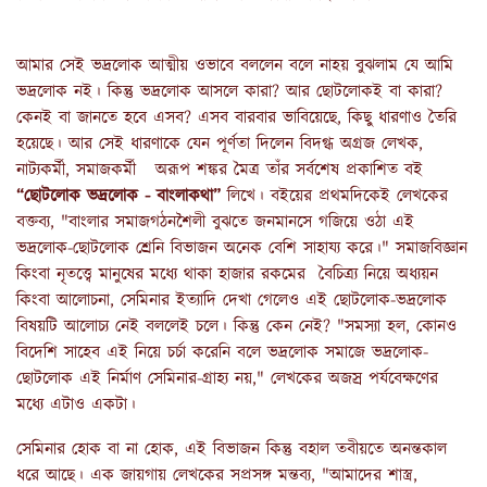
আমার সেই ভদ্রলোক আত্মীয় ওভাবে বললেন বলে নাহয় বুঝলাম যে আমি
ভদ্রলোক নই। কিন্তু ভদ্রলোক আসলে কারা? আর ছোটলোকই বা কারা?
কেনই বা জানতে হবে এসব? এসব বারবার ভাবিয়েছে, কিছু ধারণাও তৈরি
হয়েছে। আর সেই ধারণাকে যেন পূর্ণতা দিলেন বিদগ্ধ অগ্রজ লেখক,
নাট্যকর্মী, সমাজকর্মী অরূপ শঙ্কর মৈত্র তাঁর সর্বশেষ প্রকাশিত বই
“ছোটলোক ভদ্রলোক - বাংলাকথা”
লিখে। বইয়ের প্রথমদিকেই লেখকের
বক্তব্য, "বাংলার সমাজগঠনশৈলী বুঝতে জনমানসে গজিয়ে ওঠা এই
ভদ্রলোক-ছোটলোক শ্রেনি বিভাজন অনেক বেশি সাহায্য করে।" সমাজবিজ্ঞান
কিংবা নৃতত্ত্বে মানুষের মধ্যে থাকা হাজার রকমের বৈচিত্র্য নিয়ে অধ্যয়ন
কিংবা আলোচনা, সেমিনার ইত্যাদি দেখা গেলেও এই ছোটলোক-ভদ্রলোক
বিষয়টি আলোচ্য নেই বললেই চলে। কিন্তু কেন নেই? "সমস্যা হল, কোনও
বিদেশি সাহেব এই নিয়ে চর্চা করেনি বলে ভদ্রলোক সমাজে ভদ্রলোক-
ছোটলোক এই নির্মাণ সেমিনার-গ্রাহ্য নয়," লেখকের অজস্র পর্যবেক্ষণের
মধ্যে এটাও একটা।
সেমিনার হোক বা না হোক, এই বিভাজন কিন্তু বহাল তবীয়তে অনন্তকাল
ধরে আছে। এক জায়গায় লেখকের সপ্রসঙ্গ মন্তব্য, "আমাদের শাস্ত্র,