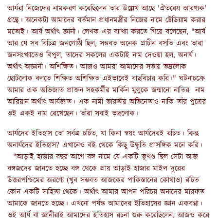
আর্যরা নিজেদের নামকরণ করেছিলেন তার উল্লেখ আছে 'ঐতরেয় আরণ্যক'
গ্রন্থে। অনেকটা আমাদের বর্তমান প্রধানমন্ত্রীর নিজের নামে ষ্টেডিয়াম করার
মতোই। আর্য অর্থাৎ জ্ঞানী। লেখক এর ব্যাখ্যা করতে গিয়ে বলেছেন, "আর্য
আর যে সব বিচিত্র জনগোষ্ঠী ছিল, সম্ভবত অনেক প্রাচীন বসতি এবং তারা
জনসংখ্যাতেও বিপুল, তাদের সকলের একটাই নাম দেওয়া হল, অনার্য।
অর্থাৎ অজ্ঞানী। অশিক্ষিত। আজও আমরা আমাদের সভায় ভদ্রলোক
ছোটলোক বলতে শিক্ষিত অশিক্ষিত এইভাবেই বাছবিচার করি।" ঘটনাচক্রে
আমার এক অভিজাত প্রাক্তন সহকর্মীর মার্কিন মুলুকে জন্মানো নাতির নাম
আরিয়ান অর্থাৎ আর্যজাত। এক নামী ভারতীয় অভিনেতাও নাকি তাঁর পুত্রের
ওই একই নাম রেখেছেন। তাঁরা সবাই ভদ্রলোক।
আর্যদের ইতিহাস তো সর্বত্র চর্চিত, যা কিনা স্বয়ং আর্যদেরই রচিত। কিন্তু
অনার্যদের ইতিহাস? এখানেও বই থেকে কিছু উদ্ধৃতি প্রাসঙ্গিক মনে করি।
"আড়াই হাজার বছর আগে বঙ্গ নামে যে একটি ভূখণ্ড ছিল সেটা আজ
বঙ্গজদের জানতে হচ্ছে বঙ্গ থেকে প্রায় আড়াই হাজার মাইল দূরের
উত্তরপশ্চিমের অরণ্যে (খুব সম্ভবত আজকের পাকিস্তানের কোথাও) রচিত
কোন একটি সাহিত্য থেকে। অর্থাৎ আমার আপন পরিচয় অন্যদের মারফত
আমাকে জানতে হচ্ছে‌। এখনো পর্যন্ত আমাদের ইতিহাসের জ্ঞান একবগ্গা।
ওই আর্য বা জ্ঞানীরাই আমাদের ইতিহাস রচনা শুরু করেছিলেন, আজও করে