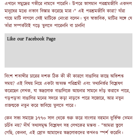
এখানে সমুদ্রের গভীরে নামতে পারেনি। উপরে ভাসমান পরশ্রমজীবি একদল
মানুষের মধ্যে প্রভাব বিস্তার করেছে মাত্র।" এই পরশ্রমজীবি কারা? যাঁরা
গায়ে মাটি লাগলে সেই মাটিকে নোংরা বলেন। খুব স্বাভাবিক, মাটির সঙ্গে যে
তাঁরা সম্পর্কটাই গড়ে তুলতে পারেননি বা চাননি!
Like our Facebook Page
বিংশ শতাব্দীর চারের দশক ঠিক কী কী কারণে বাঙালির কাছে অভিশপ্ত
সময়? এই বিষয় নিয়ে একটা অত্যন্ত পরিশ্রমী এবং তথ্যনির্ভর বিশ্লেষণ
করেছেন লেখক, যা ভদ্রলোক বাঙালিকে আয়নার সামনে দাঁড় করাতে পারে,
গড়পড়তা বাঙালির মনের সদরে কড়া নাড়তে পারে সজোরে, আর নতুন
প্রজন্মকে নতুন করে ভাবিয়ে তুলতে পারে।
কেন সভ্য সমাজে ১৭৭০ সাল থেকে শুরু করে বাংলার বহমান দুর্ভিক্ষ তেমন
চর্চিত নয়? দীর্ঘ তথ্যসমৃদ্ধ বিশ্লেষণ সহ লেখকের মন্তব্য - "আমরা ভুলে
গেছি, কেননা, এই স্রোত আমাদের ভদ্রলোকদের কখনও স্পর্শ করেনি।