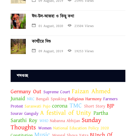
09 August, 2019
25995 Views
ঈদ-উল-আজহা ও কিছু কথা
01 August, 2020
23504 Views
কাশ্মীরে যিশু
09 August, 2019
19253 Views
শব্দগুচ্ছ
Faizan Ahmed
Germany Out
Supreme Court
Junaid
NRC
Bengali Speaking
Religious Harmony
Farmers
TMC
corona
BJP
Protest
Saraswati Pujo
Short Story
A festival of Unity
Partha
Sourav Ganguly
Sunday
Sarathi Roy
WHO
Nabanna Abhijan
Thoughts
Women
National Education Policy 2020
Music
BUnch Of
Constitution
Mongal Shova Yatra