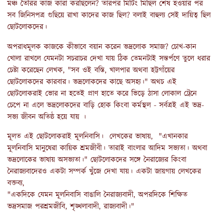
মঞ্চ তৈরির কাজ কারা করছিলেন? তারপর মিটিং মিছিল শেষ হওয়ার পর
সব জিনিসপত্র গুছিয়ে রাখা কাদের কাজ ছিল? বলাই বাহুল্য সেই দায়িত্ব ছিল
ছোটলোকদের।
অপরাধমূলক কাজকে কীভাবে বয়ান করেন ভদ্রলোক সমাজ? চোখ-কান
খোলা রাখলে যেমনটা সচরাচর দেখা যায় ঠিক তেমনটাই সন্তর্পণে তুলে ধরার
চেষ্টা করেছেন লেখক, "সব ওই বস্তি, খালপার অথবা হট্টগাঁয়ের
ছোটলোকদের কারবার। ভদ্রলোকদের কাছে অসহ্য।" অথচ এই
ছোটলোকরাই ভোর না হতেই প্রাণ হাতে করে ভিড়ে ঠাসা লোকাল ট্রেনে
চেপে না এলে ভদ্রলোকদের বাড়ি হোক কিংবা কর্মস্থল - সর্বত্রই এই ভদ্র-
সভ্য জীবন অতিষ্ঠ হয়ে যায় ।
মূলত এই ছোটলোকরাই মূলনিবাসি। লেখকের ভাষায়, "এখানকার
মূলনিবাসি মানুষেরা কায়িক শ্রমজীবী। তারাই বাংলার আদিম সভ্যতা। অথবা
ভদ্রলোকের ভাষায় অসভ্যতা।" ছোটলোকদের সঙ্গে নৈরাজ্যের কিংবা
নৈরাজ্যবাদেরও একটা সম্পর্ক খুঁজে দেখা যায়। একটা জায়গায় লেখকের
বক্তব্য,
"একদিকে যেমন মূলনিবাসি বাঙালি নৈরাজ্যবাদী, অপরদিকে শিক্ষিত
ভদ্রসমাজ পরশ্রমজীবি, শৃঙ্খলাবাদী, রাজ্যবাদী।"