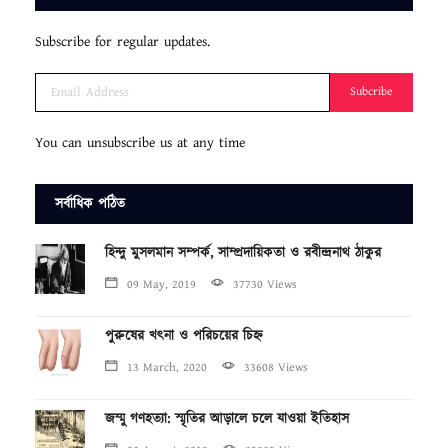
Subscribe for regular updates.
Subcribe
You can unsubscribe us at any time
সর্বাধিক পঠিত
হিন্দু মুসলমান সম্পর্ক, সাম্প্রদায়িকতা ও রবীন্দ্রনাথ ঠাকুর
09 May, 2019
37730 Views
পুরুষের খৎনা ও পরিচয়ের চিহ্ন
13 March, 2020
33608 Views
জম্মু গণহত্যা: স্মৃতির আড়ালে চলে যাওয়া ইতিহাস