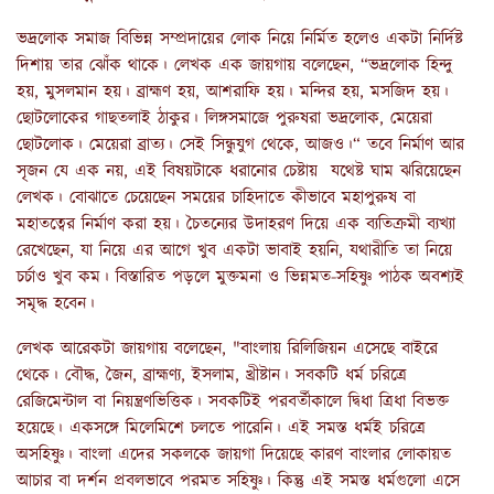
ভদ্রলোক সমাজ বিভিন্ন সম্প্রদায়ের লোক নিয়ে নির্মিত হলেও একটা নির্দিষ্ট
দিশায় তার ঝোঁক থাকে। লেখক এক জায়গায় বলেছেন, “ভদ্রলোক হিন্দু
হয়, মুসলমান হয়। ব্রাহ্মণ হয়, আশরাফি হয়। মন্দির হয়, মসজিদ হয়।
ছোটলোকের গাছতলাই ঠাকুর। লিঙ্গসমাজে পুরুষরা ভদ্রলোক, মেয়েরা
ছোটলোক। মেয়েরা ব্রাত্য। সেই সিন্ধুযুগ থেকে, আজও।“ তবে নির্মাণ আর
সৃজন যে এক নয়, এই বিষয়টাকে ধরানোর চেষ্টায় যথেষ্ট ঘাম ঝরিয়েছেন
লেখক। বোঝাতে চেয়েছেন সময়ের চাহিদাতে কীভাবে মহাপুরুষ বা
মহাতত্বের নির্মাণ করা হয়। চৈতন্যের উদাহরণ দিয়ে এক ব্যতিক্রমী ব্যখ্যা
রেখেছেন, যা নিয়ে এর আগে খুব একটা ভাবাই হয়নি, যথারীতি তা নিয়ে
চর্চাও খুব কম। বিস্তারিত পড়লে মুক্তমনা ও ভিন্নমত-সহিষ্ণু পাঠক অবশ্যই
সমৃদ্ধ হবেন।
লেখক আরেকটা জায়গায় বলেছেন, "বাংলায় রিলিজিয়ন এসেছে বাইরে
থেকে। বৌদ্ধ, জৈন, ব্রাহ্মণ্য, ইসলাম, খ্রীষ্টান। সবকটি ধর্ম চরিত্রে
রেজিমেন্টাল বা নিয়ন্ত্রণভিত্তিক। সবকটিই পরবর্তীকালে দ্বিধা ত্রিধা বিভক্ত
হয়েছে। একসঙ্গে মিলেমিশে চলতে পারেনি‌। এই সমস্ত ধর্মই চরিত্রে
অসহিষ্ণু। বাংলা এদের সকলকে জায়গা দিয়েছে কারণ বাংলার লোকায়ত
আচার বা দর্শন প্রবলভাবে পরমত সহিষ্ণু। কিন্তু এই সমস্ত ধর্মগুলো এসে