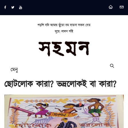
পড়শি যদি আমায় ছুঁতো যম যাতনা সকল যেত
দূরে: লালন সাঁই
মেনু
ছোটলোক কারা? ভদ্রলোকই বা কারা?