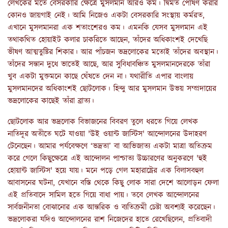
লেখকের মতে বেসরকারি ক্ষেত্রে মুসলমান আরও কম। দ্বিমত পোষণ করার
কোনও জায়গাই নেই। আমি নিজেও একটা বেসরকারি সংস্থায় কর্মরত,
এখানে মুসলমানরা এক শতাংশেরও কম। এমনকি যেসব মুসলমান এই
তথাকথিত হোয়াইট কলার চাকরিতে আছেন, তাঁদের অধিকাংশই দেখেছি
ভীষণ আত্মতুষ্টির শিকার। আর পাঁচজন ভদ্রলোকের মতোই তাঁদের অবস্থান।
তাঁদের সন্তান দুধে ভাতেই আছে, আর সুবিধাবঞ্চিত মুসলমানদেরকে তাঁরা
খুব একটা মুক্তমনে কাছে ঘেঁষতে দেন না। যথারীতি এপার বাংলায়
মুসলমানদের অধিকাংশই ছোটলোক। হিন্দু আর মুসলমান উভয় সম্প্রদায়ের
ভদ্রলোকের কাছেই তাঁরা ব্রাত্য।
ছোটলোক আর ভদ্রলোক বিভাজনের বিবরণ তুলে ধরতে গিয়ে লেখক
নাতিদূর অতীতে ঘটে যাওয়া 'উই ওয়ান্ট জাস্টিস' আন্দোলনের উদাহরণ
টেনেছেন। আমার পর্যবেক্ষণে ‘ভদ্রতা’ বা আভিজাত্য একটা মাত্রা অতিক্রম
করে গেলে কিছুক্ষেত্রে এই আন্দোলন পাশ্চাত্য উচ্চারণের অনুকরণে 'হুই
হোয়ান্ট জাস্টিস' হয়ে যায়। মনে পড়ে গেল মহারাষ্ট্রের এক বিলাসবহুল
আবাসনের ঘটনা, যেখানে বস্তি থেকে কিছু লোক সারা দেশে আলোড়ন ফেলা
এই প্রতিবাদে সামিল হতে গিয়ে বাধা পায়। তবে লেখক আন্দোলনের
সার্বজনীনতা বোঝানোর এক আন্তরিক ও ব্যতিক্রমী চেষ্টা অবশ্যই করেছেন।
ভদ্রলোকরা যদিও আন্দোলনের রাশ নিজেদের হাতে রেখেছিলেন, প্রতিবাদী