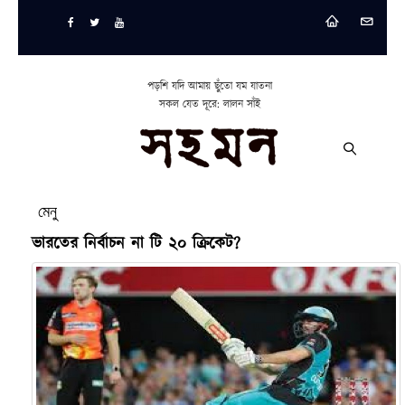
পড়শি যদি আমায় ছুঁতো যম যাতনা
সকল যেত দূরে: লালন সাঁই
মেনু
ভারতের নির্বাচন না টি ২০ ক্রিকেট?