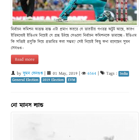
নির্বাচন কমিশন অত্যন্ত ব্যস্ত এটা প্রমাণ করতে যে ভারতীয় গণতন্ত্র অটুট আছে, কারণ
ইতিমধ্যেই ইভিএম নিয়েই যে প্রশ্ন উঠছে সেগুলো নির্বাচন কমিশনকে ভাবাচ্ছে। ইভিএম
কি সত্যিই প্রযুক্তি দিয়ে প্রভাবিত করা সম্ভব? সেই নিয়েই কিছু কথা বলেছেন সুমন
সেনগুপ্ত।
Read more
by
সুমন সেনগুপ্ত
|
01 May, 2019
|
6564
|
Tags :
India
General Election
2019 Election
EVM
নো ম্যানস ল্যান্ড