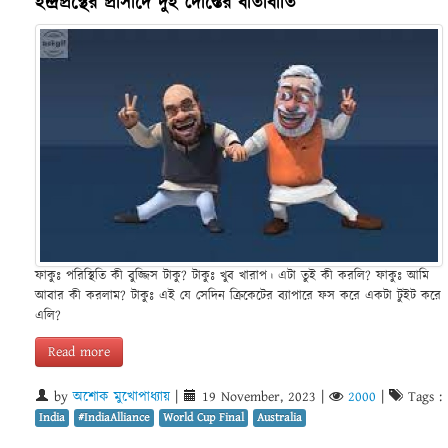
ইন্দ্রপ্রস্থের প্রাসাদে দুই দোস্তের বাতাবাতি
ফাকুঃ পরিস্থিতি কী বুজ্জিস টাকু? টাকুঃ খুব খারাপ। এটা তুই কী করলি? ফাকুঃ আমি
আবার কী করলাম? টাকুঃ এই যে সেদিন ক্রিকেটের ব্যাপারে ফস করে একটা টুইট করে
এলি?
Read more
by
অশোক মুখোপাধ্যায়
|
19 November, 2023
|
2000
|
Tags :
India
#IndiaAlliance
World Cup Final
Australia