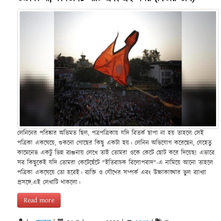
লেনিনের পরিষ্কার অভিমত ছিল, পত্রপত্রিকায় যদি বিতর্ক ছাপা না হয় তাহলে সেই
পত্রিকা একঘেয়ে, শুকনো গোছের কিছু একটা হয়। লেনিন অভিযোগ করেছেন, যেহেতু
কামেনেভ একটু ভিন্ন ব্যঞ্জনায় লেখে তাই তোমরা ওকে কেটে ছোট করে দিয়েছ! এভাবে
সব কিছুকেই যদি তোমরা কেটেছেঁটে "ইতিবাচক বিলোপবাদ"-এ নামিয়ে আনো তাহলে
পত্রিকা একঘেয়ে তো হবেই। ব্যক্তি ও যৌথের সম্পর্ক এবং উচ্চাকাঙ্খার ভুল ব্যাখ্যা
প্রসঙ্গে.এই লেখাটি থাকলো।
Read more