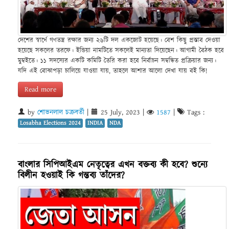
দেশের স্বার্থে গণতন্ত্র রক্ষার জন্য ২৬টি দল একজোট হয়েছে। বেশ কিছু প্রস্তাব দেওয়া
হয়েছে সকলের তরফে। ইন্ডিয়া নামটিতে সকলেই মান্যতা দিয়েছেন। আগামী বৈঠক হবে
মুম্বইতে। ১১ সদস্যের একটি কমিটি তৈরি করা হবে নির্বাচন সম্বন্ধিত প্রক্রিয়ার জন্য।
যদি এই বোঝাপড়া চালিয়ে যাওয়া যায়, তাহলে আশার আলো দেখা যায় বই কি!
Read more
by
শোভনলাল চক্রবর্তী
|
25 July, 2023
|
1587
|
Tags :
Losabha Elections 2024
INDIA
NDA
বাংলার সিপিআইএম নেতৃত্বের এখন বক্তব্য কী হবে? শুন্যে
বিলীন হওয়াই কি গন্তব্য তাঁদের?