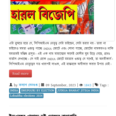
এটা বুঝতে হবে যে, সিপিআইএম নেতৃত্ব যেটা চাইছেন, সেটা হবার নয়। তারা না
চাইলেও মমতা গুরুত্ব পাচ্ছে INDIA জোটে এবং শোনা যাচ্ছে, জোটের নামকরণও নাকি
মমতারই মস্তিষ্ক প্রসূত। এই এক নাম মাহাত্ম্যের ফলেই মোদীর ঘুম উড়ে গেছে, প্রচণ্ড
নার্ভাস দেখাচ্ছে। সে যাই হোক INDIA জোটে মমতার গুরুত্ব যে যথেষ্ট, তা অনস্বীকার্য।
সিপিআইএম নেতৃত্বের যত খারাপই লাগুক, এই বাস্তবকে অস্বীকার করার উপায় নেই।
Read more
by
কল্যাণ সেনগুপ্ত
|
09 September, 2023
|
1843
|
Tags :
INDIA
DHUPGURI BY ELECTION
JUDEGA BHARAT JITEGA INDIA
Loksabha elections 2024