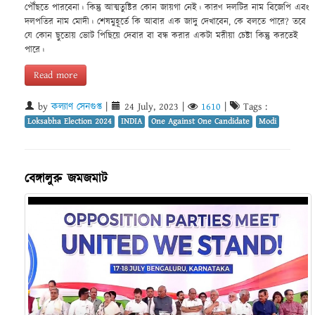
পৌঁছতে পারবেনা। কিন্তু আত্মতুষ্টির কোন জায়গা নেই। কারণ দলটির নাম বিজেপি এবং
দলপতির নাম মোদী। শেষমুহূর্তে কি আবার এক জাদু দেখাবেন, কে বলতে পারে? তবে
যে কোন ছুতোয় ভোট পিছিয়ে দেবার বা বন্ধ করার একটা মরীয়া চেষ্টা কিন্তু করতেই
পারে।
Read more
by
কল্যাণ সেনগুপ্ত
|
24 July, 2023
|
1610
|
Tags :
Loksabha Election 2024
INDIA
One Against One Candidate
Modi
বেঙ্গালুরু জমজমাট