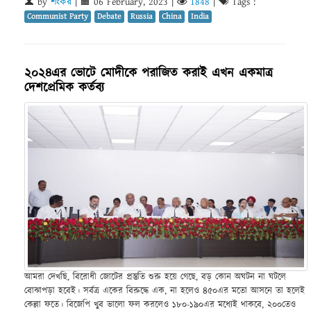
by
শংকর
|
06 February, 2023
|
1848
|
Tags :
Communist Party
Debate
Russia
China
India
২০২৪এর ভোটে মোদীকে পরাজিত করাই এখন একমাত্র
দেশপ্রেমিক কর্তব্য
আমরা দেখছি, বিরোধী জোটের প্রস্তুতি শুরু হয়ে গেছে, বড় কোন অঘটন না ঘটলে
বোঝাপড়া হবেই। সর্বত্র একের বিরুদ্ধে এক, না হলেও ৪৫০এর মতো আসনে তা হলেই
কেল্লা ফতে। বিজেপি খুব ভালো ফল করলেও ১৮০-১৯০এর মধ্যেই থাকবে, ২০০তেও