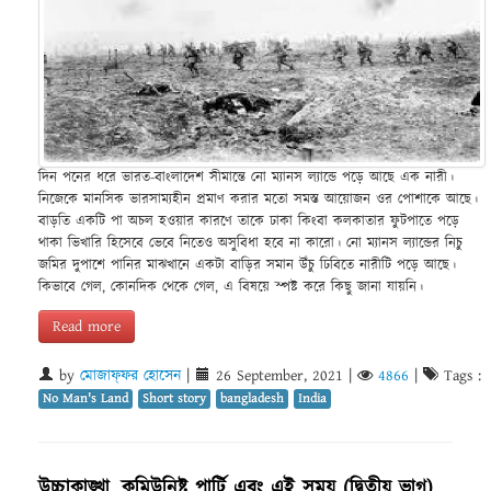
দিন পনের ধরে ভারত-বাংলাদেশ সীমান্তে নো ম্যানস ল্যান্ডে পড়ে আছে এক নারী।
নিজেকে মানসিক ভারসাম্যহীন প্রমাণ করার মতো সমস্ত আয়োজন ওর পোশাকে আছে।
বাড়তি একটি পা অচল হওয়ার কারণে তাকে ঢাকা কিংবা কলকাতার ফুটপাতে পড়ে
থাকা ভিখারি হিসেবে ভেবে নিতেও অসুবিধা হবে না কারো। নো ম্যানস ল্যান্ডের নিচু
জমির দুপাশে পানির মাঝখানে একটা বাড়ির সমান উঁচু ঢিবিতে নারীটি পড়ে আছে।
কিভাবে গেল, কোনদিক থেকে গেল, এ বিষয়ে স্পষ্ট করে কিছু জানা যায়নি।
Read more
by
মোজাফ্‌ফর হোসেন
|
26 September, 2021
|
4866
|
Tags :
No Man's Land
Short story
bangladesh
India
উচ্চাকাঙ্খা, কমিউনিষ্ট পার্টি এবং এই সময় (দ্বিতীয় ভাগ)