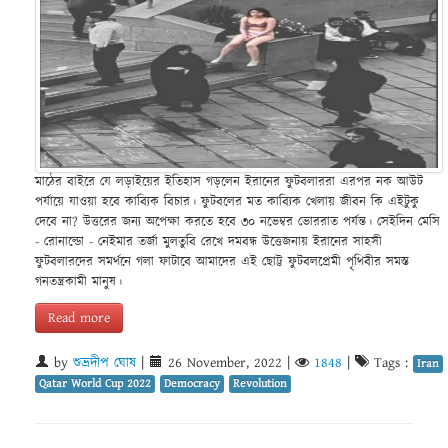
মাঠের বাইরে যে লড়াইয়ের ইতিহাস গড়লেন ইরানের ফুটবলাররা এরপর নক আউট
পর্যায়ে যাওয়া হবে কাব্যিক বিচার। ফুটবলের মত কাব্যিক খেলায় জীবন কি এইটুকু
দেবে না? উত্তরের জন্য অপেক্ষা করতে হবে ৩০ নভেম্বর ভোররাত পর্যন্ত। সেইদিন মেসি
- রোনাল্ডো - নেইমার তর্জা মুলতুবি রেখে দমবন্ধ উত্তেজনায় ইরানের সাহসী
ফুটবলারদের সমর্থনে গলা ফাটাবে আমাদের এই ছোট্ট ফুটবলপ্রেমী পৃথিবীর সমস্ত
গনতন্ত্রকামী মানুষ।
Read more
by
শুভ্রদীপ ঘোষ
|
26 November, 2022
|
1848
|
Tags :
Iran
Qatar World Cup 2022
Democracy
Revolution