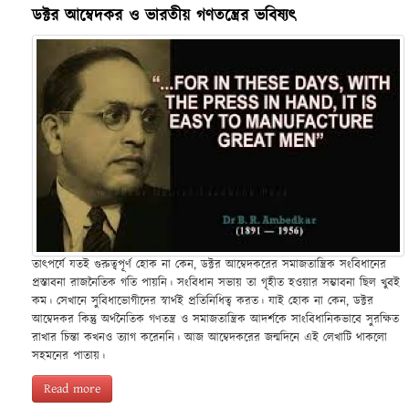
ডক্টর আম্বেদকর ও ভারতীয় গণতন্ত্রের ভবিষ্যৎ
তাৎপর্যে যতই গুরুত্বপূর্ণ হোক না কেন, ডক্টর আম্বেদকরের সমাজতান্ত্রিক সংবিধানের
প্রস্তাবনা রাজনৈতিক গতি পায়নি। সংবিধান সভায় তা গৃহীত হওয়ার সম্ভাবনা ছিল খুবই
কম। সেখানে সুবিধাভোগীদের স্বার্থই প্রতিনিধিত্ব করত। যাই হোক না কেন, ডক্টর
আম্বেদকর কিন্তু অর্থনৈতিক গণতন্ত্র ও সমাজতান্ত্রিক আদর্শকে সাংবিধানিকভাবে সুরক্ষিত
রাখার চিন্তা কখনও ত্যাগ করেননি। আজ আম্বেদকরের জন্মদিনে এই লেখাটি থাকলো
সহমনের পাতায়।
Read more