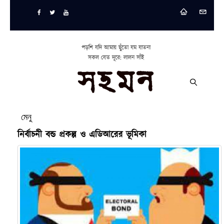
পড়শি যদি আমায় ছুঁতো যম যাতনা
সকল যেত দূরে: লালন সাঁই
মেনু
নির্বাচনী বন্ড প্রকল্প ও এডিআরের ভূমিকা