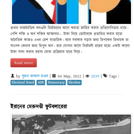
প্রধান রাজনৈতিক দলগুলি নির্বাচনের আগে ক্ষমতা জাহির করার প্রতিযোগিতায় নামে।
পেশি শক্তি ও অর্থ শক্তির আস্ফালন— টাকা দিয়ে ভোটারকে প্রভাবিত করার মতো
অনৈতিক কাজও এখন বেশ স্বাভাবিক। আর সরকার গড়ার জন্য বিপক্ষের বিধায়ক বা
সাংসদ কেনার জন্য বিপুল অর্থ। তার যোগান আসে নির্বাচনী বন্ডের মতো একটা কালো
টাকা সাদা করার রহস্য ঘোরা প্রক্রিয়ার মধ্যে দিয়ে।
Read more
by
সুমন কল্যাণ মণ্ডল
|
04 May, 2022
|
2039
|
Tags :
Electoral Bond
ADR
Democracy
Election
ইরানের মেরুদণ্ডী ফুটবলারেরা