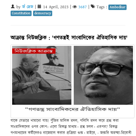
by
জঁ দ্রেজ
|
14 April, 2023
|
3687
|
Tags :
Ambedkar
Constitution
democracy
আক্রান্ত নিউজক্লিক : 'গণতন্ত্রই সাংবাদিকের ঐতিহাসিক দায়'
যাকে যেভাবে থামানো যায়! পুঁজির মালিক বদল, পলিসি বদল করে প্রশ্ন করা
সাংবাদিকদের ওপর কোপ৷ এলো বিকল্প মাধ্যম। প্রশ্ন চলল। এরপর? বিকল্প
গণমাধ্যমের কর্মীদেরও নাজেহাল করার প্রক্রিয়া শুরু। বাইরে, - জরুরি অবস্হা-বিরোধী