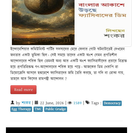
ইন্দোনেশিয়ার কমিউনিস্ট পার্টির সদস্যদের মেরে ফেলার গোটা ঘটনাটাতেই দেখবেন
জনতার একটা ভূমিকা ছিল। সেই সময়ে তাদের একটা অংশ যেমন প্রগতিশীল
আন্দোলনের শরিক ছিল তেমনই অন্য আর একটি অংশ ফ্যাসিবাদীদের প্রচারে বিভ্রান্ত
হয়ে প্রগতিবিরুদ্ধ গণ-আন্দোলনের শরিক হয়ে পড়ে। আজকের ডিম থেরাপি বা
ডিমোক্রেসি আসলে ছদ্মবেশে ফ্যাসিবাদের জমি তৈরি করছে, তা যদি না বোঝা যায়,
তাহলে আর কিসের বামপন্থী আন্দোলন ?
Read more
by
শংকর
|
22 June, 2026
|
1589
|
Tags :
Democracy
Egg Therapy
TMC
Public Grudge