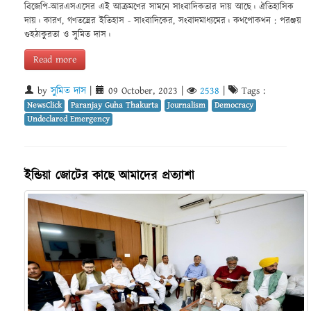
বিজেপি-আরএসএসের এই আক্রমণের সামনে সাংবাদিকতার দায় আছে। ঐতিহাসিক
দায়। কারণ, গণতন্ত্রের ইতিহাস - সাংবাদিকের, সংবাদমাধ্যমের। কথপোকথন : পরঞ্জয়
গুহঠাকুরতা ও সুমিত দাস।
Read more
by
সুমিত দাস
|
09 October, 2023
|
2538
|
Tags :
NewsClick
Paranjay Guha Thakurta
Journalism
Democracy
Undeclared Emergency
ইন্ডিয়া জোটের কাছে আমাদের প্রত্যাশা