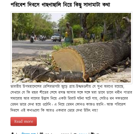
পরিবেশ দিবসে গাছগাছালি নিয়ে কিছু সাদামাটা কথা
ভারতীয় উপমহাদেশের বেশিরভাগটা জুড়ে প্রায়-উষ্ণমণ্ডলীয় যে সুখা অরণ্যে রয়েছে,
সেখানে যে ফি বছর শীতের শেষে বসন্ত আসার সঙ্গে সঙ্গে মরা ডালে ডালে নবীন পাতার
সমারোহ আর লালের উদ্ভাস নিয়ে একটা বিরাট ঘটনা ঘটে যায়, সেটাও বন দফতরের
তেমন ভাবে দেখা হয়ে ওঠেনি। এ নিয়ে তেমন‌ কোনও কাজও হয়নি। আজ পরিবেশ
দিবসে এই কথাগুলো কি আরও একবার ভেবে দেখা উচিৎ নয়?
Read more