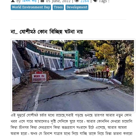
by
মিলন দত্ত
|
05 June, 2022
|
2264
|
Tags :
World Environment Day
Trees
Development
না.. যোশীমঠ কোন বিচ্ছিন্ন ঘটনা নয়
এই মূহুর্তে যোশীমঠ চর্চার মধ্যে রয়েছে,সবাই পড়ছে শুনছে তারপর আবার নতুন কোন
খবর এসে যাবে আমাদেরও দৃষ্টি সেদিকে ঘুরে যাবে। আবার কোনদিন দেখবো চামোলি
কিম্বা শ্রীনগর কিম্বা দেবপ্রয়াগ কিম্বা রুদ্রপ্রয়াগ সংবাদে উঠে এসেছে, আবার আমরা
অবাক হবো। অথচ যে বিনাশ যাত্রার মধ্যে দিয়ে যাচ্ছি তাকে নিয়ে চিন্তা ভাবনা করবো