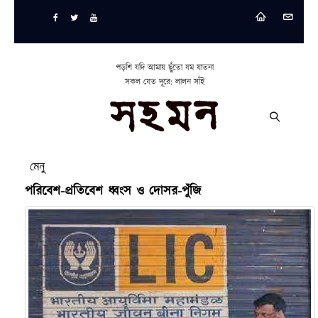
পড়শি যদি আমায় ছুঁতো যম যাতনা
সকল যেত দূরে: লালন সাঁই
মেনু
পরিবেশ-প্রতিবেশ ধ্বংস ও দোসর-পুঁজি