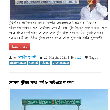
পুঁজিপতিরা প্রাণীজগতের সাধারণ সম্পত্তি, জল-জঙ্গল-জমি-বাতাসকে নিজেদের
মালিকানার আওতায় এনে, সেগুলিকে ফোকটে-পাওয়া-পুঁজি হিসেবে ব্যবহার করে মুনাফা
করতে চাইছে। এই কাজে সে দেশে দেশে পুঁজি-বান্ধব সরকার গঠনে পুরোদমে নেমে
পড়েছে। রাষ্ট্র হয়ে উঠেছে পুঁজির দোসর, চলছে দোসর-পুঁজি আর রাষ্ট্রের যুগলবন্দী!
Read more
by
শুভাশীষ মুখার্জী
|
20 March, 2021
|
4120
|
Tags :
Environment
Capital
Adaani
Development
দোসর পুঁজির কথা পর্ব-৮ হাইওয়ে-র কথা