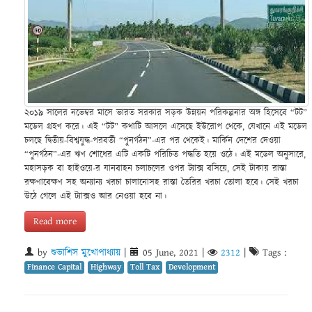
২০১৯ সালের নভেম্বর মাসে ভারত সরকার সড়ক উন্নয়ন পরিকল্পনার অঙ্গ হিসেবে “টট”
মডেল গ্রহণ করে। এই “টট” কথাটি আসলে এসেছে ইউরোপ থেকে, যেখানে এই মডেল
চলছে দ্বিতীয়-বিশ্বযুদ্ধ-পরবর্তী “পুনর্গঠন”-এর পর থেকেই। মার্কিন দেশের দেওয়া
“পুনর্গঠন”-এর ঋণ শোধের এটি একটি পরিচিত পদ্ধতি হয়ে ওঠে। এই মডেল অনুসারে,
মহাসড়ক বা হাইওয়ে-র যানবাহন চলাচলের ওপর ট্যাক্স বসিয়ে, সেই টাকায় রাস্তা
রক্ষণাবেক্ষণ সহ অন্যান্য খরচা চালানোসহ রাস্তা তৈরির খরচা তোলা হবে। সেই খরচা
উঠে গেলে এই ট্যাক্সও আর নেওয়া হবে না।
Read more
by
শুভাশিস মুখোপাধ্যায়
|
05 June, 2021
|
2312
|
Tags :
Finance Capital
Highway
Toll Tax
Development