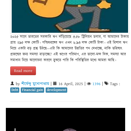
২০২৫ সালে ভারতের সরকারি ঋণ দাঁড়িয়েছে ৩.৫৮ ট্রিলিয়ন ডলার, যা আমাদের টাকায়
প্রায় ২৯৫ লক্ষ কোটি। পশ্চিমবঙ্গের ঋণ এখন ৬.৯৩ লক্ষ কোটি টাকা। এই বিশাল ঋণ
নিয়ে একটা বড় প্রশ্ন উঠছে—এটা কি আমাদের উন্নতির পথ দেখাচ্ছে, নাকি ভবিষ্যৎ
প্রজন্মের জন্য সমস্যা বাড়াচ্ছে? এই ঋণের পরিমাণ, এর ভালো-মন্দ দিক, সমস্যা আর
সমাধান নিয়ে আলোচনা করলে বুঝতে পারি কি পরিস্থিতির মধ্যে আমরা আছি।
Read more
by
শীর্ষেন্দু মুখোপাধ্যায়
|
16 April, 2025
|
1396
|
Tags :
Debt
Financial gain
development