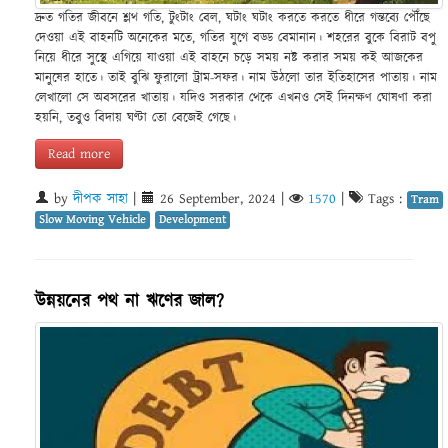
দ্রুত গতির জীবনে শ্লথ গতি, টুংটাং বেল, ঘটাং ঘটাং করতে করতে ধীরে গন্তব্যে পৌঁছে
দেওয়া এই বাহনটি অনেকের মতে, গতির যুগে বড্ড বেমানান। শহরের বুকে বিরাট বপু
নিয়ে ধীরে সুস্থে এগিয়ে যাওয়া এই বাহনে চড়ে সময় নষ্ট করার সময় কই আজকের
মানুষের হাতে। তাই বুঝি ফুরালো ট্রাম-সফর। নাম উঠলো তার ইতিহাসের পাতায়। নাম
লেখালো সে অবসরের খাতায়। যদিও সরকার থেকে এখনও সেই দিনক্ষণ ঘোষণা করা
হয়নি, তবুও বিদায় ঘণ্টা তো বেজেই গেছে।
Read more
by
দীপক সাহা
|
26 September, 2024
|
1570
|
Tags :
Tram
Slow Moving Vehicle
Development
উন্নয়নের পথ না ঋণের জাল?