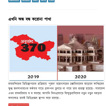
kashmir
assam
NRC
NPR
CAA
এখনি অন্ধ বন্ধ করোনা পাখা
রামমন্দিরের ভিত্তিস্থাপনের প্রক্রিয়ায় ‘পূজন’ মহোৎসবের ঢক্কানিনাদের আড়ালে কাশ্মিরের
ক্ষুব্ধ জনসাধারণের কণ্ঠস্বর যাতে প্রকম্পন তুলতে না পারে তার ব্যবস্থা হয়েছে। সারাদেশ
এখন রামমহিমায় ম ম করছে! আগামি দিনগুলোতে হিন্দুত্ববাদিদের নতুন নতুন মহড়ার
কলাক্ষেত্র তারই ভিত্তিপ্রস্তর স্থাপন করে চলেছে।