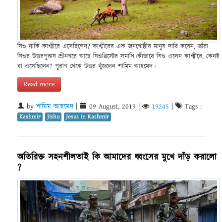
যিশু নাকি কাশ্মীরে এসেছিলেন? কাশ্মীরের এক জনগোষ্ঠীর মানুষ দাবি করেন, তাঁরা
যিশুর উত্তরপুরুষ।শ্রীনগরে আছে যিশুখ্রিস্টের সমাধি।কীভাবে যিশু এলেন কাশ্মীরে, কেনই
বা এসেছিলেন? পুরাণ থেকে উত্তর খুঁজলেন শামিম আহমেদ।
Read more
by
শামিম আহমেদ
|
09 August, 2019
|
19245
|
Tags :
Kashmir
Jishu
Jesus in Kashmir
অতিরিক্ত সহনশীলতাই কি আমাদের ধ্বংসের মুখে দাঁড় করালো
?