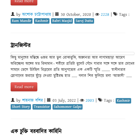
Read more
by
অশোক চট্টোপাধ্যায়
|
30 October, 2020
|
2228
|
Tags :
Ram Mandir
Kashmir
Babri Masjid
Saroj Dutta
ট্রানজিস্টর
কিছু মানুষের মস্তিষ্কে গুজব আর ভুল বোঝাবুঝি, অজ্ঞানতা আর লাগামছাড়া আবেগ
অবিচ্ছেদ্য অঙ্গের মত বিদ্যমান। শরীরে প্রতিটা বুলেট গেঁথে যাবার সঙ্গে সঙ্গে তার চোখের
সামনে ভেসে উঠছিল বিপ্লবের প্রতি আনুগত্যের এক একটি স্মৃতি ......... স্বাধীনতার
স্লোগানের জবাবে ছুঁড়ে দেওয়া মুষ্টিবদ্ধ হাত ...... গলার শির ফুলিয়ে বলা ‘আজাদী’ ......
Read more
by
শাহনাজ বশির
|
03 July, 2022
|
2003
|
Tags :
Kashmir
Short Story
Transistor
Sahomoner Galpo
এক চুক্তি বরবাদির কাহিনি