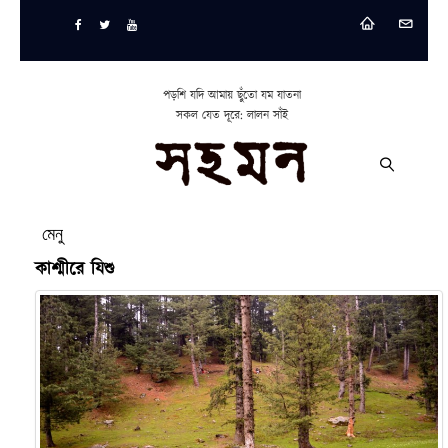
পড়শি যদি আমায় ছুঁতো যম যাতনা
সকল যেত দূরে: লালন সাঁই
মেনু
কাশ্মীরে যিশু