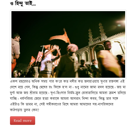
ও হিন্দু তাই...
একশ বছরেরও অধিক সময় পার ক’রে কত নদীর কত জলহাওয়ায় ঘৃণার রক্তগঙ্গা এই
দেশে বয়ে গেল, কিন্তু দ্বেষের রং ফিকে হ’ল না। শুধু নামের জামা বদল হয়েছে। জয় মা
দুর্গা আজ জয় শ্রীরাম হয়েছে। ঘৃণা-হিংসার নির্মম-ক্রুর চোরাবালিতে আমরা ক্রমশ তলিয়ে
যাচ্ছি। ধর্মপরিচয় জেনে হত্যা করাকে আমরা আলবাৎ নিন্দা করব, কিন্তু তার সঙ্গে
এইটাও কি ভাবব না, সেই সমীকরণের বিষে আমরা আমাদের সহ-নাগরিকদের
কাঠগড়ায় তুলব কেন?
Read more