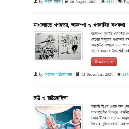
by
ঋতম মাজি
|
20 August, 2021
|
2591
|
Tag
নাগাল্যান্ডে গণহত্যা, আফস্পা ও গণদাবির কথকথা
আফস্পা (আর্মড ফোর্সেজ স
দেশের মানুষের গণক্ষোভ দ
অগাস্টের এগারো বছর পর। দ
তাঁদের দমনের উদ্দেশ্যে
Read more
by
অশোক চট্টোপাধ্যায়
|
18 December, 2021
|
227
রাষ্ট্র ও রাষ্ট্রদ্রোহিতা
ফরাসী বিপ্লব থেকে রুশ দেশ
সামন্তশ্রেণীর বিরুদ্ধে, ঔপনিব
কোন ইতিহাস সচেতন মানুষ অ
দিয়েছে সুপ্রিম কোর্ট। ত