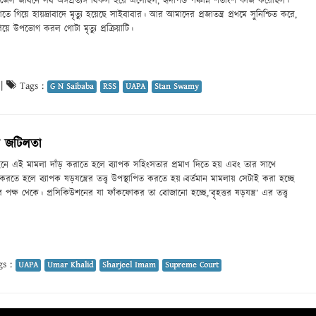
জেল জীবনে সব অঙ্গপ্রত্যঙ্গ বিকল হয়ে এসেছিল, হৃদপিন্ড পঞ্চান্ন শতাংশ কাজ করেছিল।
াতে গিয়ে হায়দ্রাবাদে মৃত্যু হয়েছে সাইবাবার। আর আমাদের প্রজাতন্ত্র প্রথমে সুনিশ্চিত করে,
য়ে উপভোগ করল গোটা মৃত্যু প্রক্রিয়াটি।
|
Tags :
G N Saibaba
RSS
UAPA
Stan Swamy
ণ জটিলতা
ে এই মামলা দাঁড় করাতে হলে ব্যাপক সহিংসতার প্রমাণ দিতে হয় এবং তার সাথে
করতে হলে ব্যাপক ষড়যন্ত্রের তত্ত্ব উপস্থাপিত করতে হয়।বর্তমান মামলায় সেটাই করা হচ্ছে
ের পক্ষ থেকে। প্রসিকিউশনের যা ফাঁকফোকর তা বোজানো হচ্ছে,’বৃহত্তর ষড়যন্ত্র’ এর তত্ত্ব
s :
UAPA
Umar Khalid
Sharjeel Imam
Supreme Court