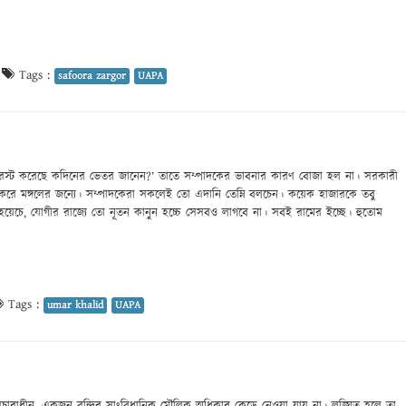
|
Tags :
safoora zargor
UAPA
েস্ট করেছে কদিনের ভেতর জানেন?’ তাতে সম্পাদকের ভাবনার কারণ বোজা হল না। সরকারী
 করে মঙ্গলের জন্যে। সম্পাদকেরা সকলেই তো এদানি তেম্নি বলচেন। কয়েক হাজারকে তবু
 হয়েচে, যোগীর রাজ্যে তো নূতন কানুন হচ্চে সেসবও লাগবে না। সবই রামের ইচ্ছে। হুতোম
Tags :
umar khalid
UAPA