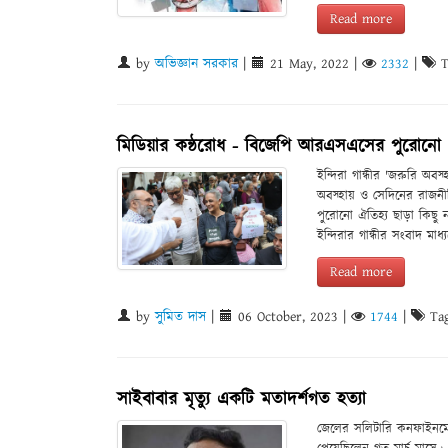
Read more
by
অভিজ্ঞান সরকার
|
21 May, 2022
|
2332
|
T
মিডিয়ার কন্ঠরোধ - বিজেপি আরএসএসের পুরোনো 
ইন্দিরা গান্ধীর 'জরুরি অ
অবস্হায় ও সেদিনের রাজনীতি
পুরোনো ঐতিহ্য ছাড়া কিছ
ইন্দিরার গান্ধীর সংবাদ মা
Read more
by
সুমিত দাস
|
06 October, 2023
|
1744
|
Tag
সাইবাবার মৃত্যু একটি মতাদর্শগত হত্যা
জেলের সলিটারি কনফাইনমেন