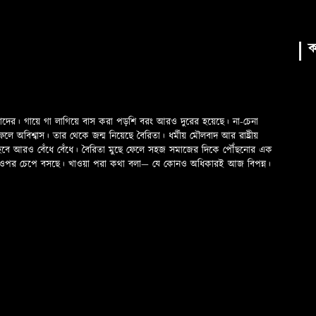
ক
মাদের। গায়ে গা লাগিয়ে বাস করা পড়শি বরং আরও দুরের হয়েছে। না-চেনা
অবিশ্বাস। তার থেকে জন্ম নিয়েছে বৈরিতা। ধর্মীয় মৌলবাদ আর রাষ্ট্রীয়
 হবে আরও বেঁধে বেঁধে। বৈরিতা মুছে ফেলে সহজ সমাজের দিকে পৌঁছনোর এক
ড়ের ওপর চেপে বসছে। খাওয়া পরা কথা বলা—­­ যে কোনও অধিকারই আজ বিপন্ন।