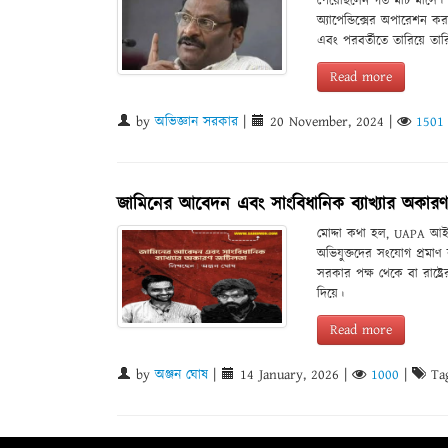
পেয়েছিলেন গত মার্চ মাসে। 
অ্যাপেন্ডিক্সের অপারেশন কর
এবং পরবর্তীতে তারিয়ে তারি
Read more
by
অভিজ্ঞান সরকার
|
20 November, 2024
|
1501
জামিনের আবেদন এবং সাংবিধানিক ব্যাখ্যার অকার
মোদ্দা কথা হল, UAPA আইন
অভিযুক্তদের সংযোগ প্রমাণ 
সরকার পক্ষ থেকে বা রাষ্ট্র
দিয়ে।
Read more
by
অঞ্জন ঘোষ
|
14 January, 2026
|
1000
|
Tag