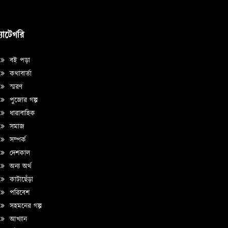
্যাটেগরি
বই পড়া
কথাবার্তা
স্মরণ
পুজোর গল্প
ধারাবাহিক
সমাজ
সম্পর্ক
দেশকাল
অন্য অর্থ
কাটাছেঁড়া
পরিবেশ
সহমনের গল্প
আখ্যান