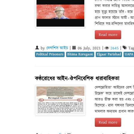
দোষী সাব্যস্ত হোক কিংবা
রক্ষা করার দায়িত্ব আদালত
হয়ে মৃত্যু হয়েছে তাঁর। বম
প্রাণ ফাদার স্ট্যান স্বামী।
শিবিরে সহ-বন্দিদের মানবি
Read more
by
দেবাশিস আইচ
|
06 July, 2021
|
2645
|
Tag
Political Prisoners
Bhima Koregaon
Elgaar Parishad
UAPA
কণ্ঠরোধের আইন-ঔপনিবেশিক ধারাবাহিকতা
দেশদ্রোহিতা’ আইনের বেশ ক
উদ্রেক’ করে তাকেই দেশদ্
আরও তীক্ষ্ণ করা হয় এবং য
হিসেবে। বাল গঙ্গাধর তিলক
মামলার অন্যতম প্রধান কারণ
Read more