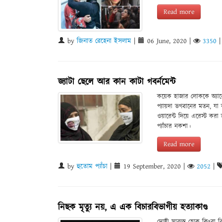
Read more
by
জিনাত রেহেনা ইসলাম
|
06 June, 2020
|
3350
জ্যাটা ছেলে আর কান কাটা গবর্নমেন্ট
কয়েক হাজার লোককে অ্যার
প্যায়দা ভগবানের মতন, যা
ওয়ারেন্ট দিয়ে এরেস্ট করা
প্যাঁচার নকশা।
Read more
by
হুতোম প্যাঁচা
|
19 September, 2020
|
2052
|
নিছক মৃত্যু নয়, এ এক বিচারবিভাগীয় হত্যাকাণ্ড