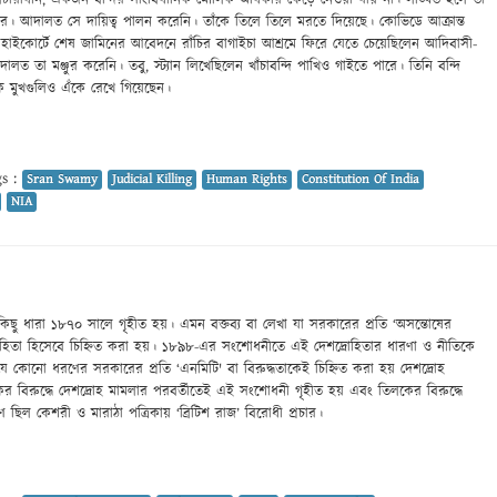
 বিচারাধীন, একজন বন্দির সাংবিধানিক মৌলিক অধিকার কেড়ে নেওয়া যায় না। লঙ্ঘিত হলে তা
ের। আদালত সে দায়িত্ব পালন করেনি। তাঁকে তিলে তিলে মরতে দিয়েছে। কোভিডে আক্রান্ত
্বে হাইকোর্টে শেষ জামিনের আবেদনে রাঁচির বাগাইচা আশ্রমে ফিরে যেতে চেয়েছিলেন আদিবাসী-
 আদালত তা মঞ্জুর করেনি। তবু, স্ট্যান লিখেছিলেন খাঁচাবন্দি পাখিও গাইতে পারে। তিনি বন্দি
ক মুখগুলিও এঁকে রেখে গিয়েছেন।
s :
Sran Swamy
Judicial Killing
Human Rights
Constitution Of India
NIA
িছু ধারা ১৮৭০ সালে গৃহীত হয়। এমন বক্তব্য বা লেখা যা সরকারের প্রতি ‘অসন্তোষের
রোহিতা হিসেবে চিহ্নিত করা হয়। ১৮৯৮-এর সংশোধনীতে এই দেশদ্রোহিতার ধারণা ও নীতিকে
ে কোনো ধরণের সরকারের প্রতি ‘এনমিটি' বা বিরুদ্ধতাকেই চিহ্নিত করা হয় দেশদ্রোহ
ের বিরুদ্ধে দেশদ্রোহ মামলার পরবর্তীতেই এই সংশোধনী গৃহীত হয় এবং তিলকের বিরুদ্ধে
 ছিল কেশরী ও মারাঠা পত্রিকায় ‘ব্রিটিশ রাজ’ বিরোধী প্রচার।