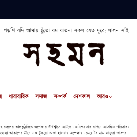
পড়শি যদি আমায় ছুঁতো যম যাতনা সকল যেত দূরে: লালন সাঁই
প
ধারাবাহিক
সমাজ
সম্পর্ক
দেশকাল
আরও
্যৎ জেলের কালকুঠুরিতে অপেক্ষার দীর্ঘশ্বাসে আটকে। অনিশ্চয়তার যাপনে আতঙ্কিত পরিবার।
ইরে খোলা আকাশের নীচে এক টুকরো তাজা হাওয়ায় অপেক্ষায়। মেয়েটির নাম সাফুরা জারগর