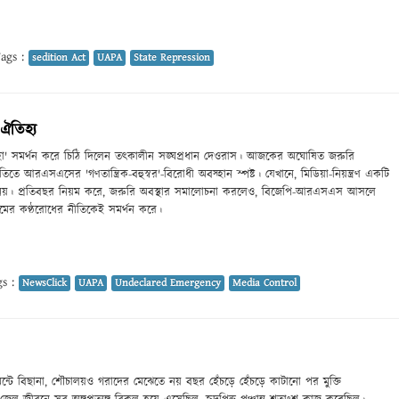
ags :
sedition Act
UAPA
State Repression
ঐতিহ্য
বস্হা' সমর্থন করে চিঠি দিলেন তৎকালীন সঙ্ঘপ্রধান দেওরাস। আজকের অঘোষিত জরুরি
তে আরএসএসের 'গণতান্ত্রিক-বহুস্বর'-বিরোধী অবস্হান স্পষ্ট। যেখানে, মিডিয়া-নিয়ন্ত্রণ একটি
ু নয়। প্রতিবছর নিয়ম করে, জরুরি অবস্থার সমালোচনা করলেও, বিজেপি-আরএসএস আসলে
ধ্যমের কণ্ঠরোধের নীতিকেই সমর্থন করে।
s :
NewsClick
UAPA
Undeclared Emergency
Media Control
্টে বিছানা, শৌচালয়ও গরাদের মেঝেতে নয় বছর হেঁচড়ে হেঁচড়ে কাটানো পর মুক্তি