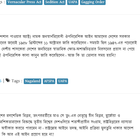
s :
Vernacular Press Act
Sedition Act
UAPA
Gagging Order
্পেশাল পাওয়ার অ্যাক্ট) নামক জনস্বার্থবিরোধী ঔপনিবেশিক আইন আমাদের দেশের সরকার
মনের জন্যেই ১৯৫৮ খ্রিস্টাব্দের ১১ অক্টোবর জারি করেছিলেন। সময়টা ছিল ১৯৪৭-এর পনেরোই
েশীয় শাসকেরা দেশের জনচিত্তের স্বাভাবিক ক্ষোভ-অশান্তচিত্ততার নিরসনের প্রয়াস না পেয়ে
ই এই ঔপনিবেশিক কালা কানুন জারি করেছিলেন। আজ কি তা তোলার সময় হয়নি?
5
|
Tags :
Nagaland
AFSPA
UAPA
ের বলশেভিক বিপ্লব, তৎপরবর্তীতে মাও সে তুং-এর নেতৃত্বে চীন বিপ্লব, বুর্জোয়া ও
েশিকতাবাদের বিরুদ্ধে তৃতীয় বিশ্বের দেশগুলিতে শতাব্দীপ্রাচীন সংগ্রাম, রাষ্ট্রবিপ্লবের ন্যায্যতা
স্বীকার করতে পারবেন না। রাষ্ট্রদ্রোহ আইনে তদন্ত, আইনি প্রক্রিয়া মুলতুবি থাকার আদেশ
াহলে কি আর এই আইন প্রয়োগ হবে না?