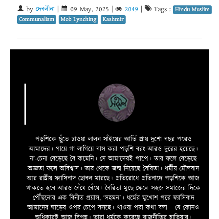
by
দেবলীনা
|
09 May, 2025
|
2049
|
Tags :
Hindu Muslim
Communalism
Mob Lynching
Kashmir
পড়শিকে ছুঁতে চাওয়া লালন সাঁইয়ের আর্তি প্রায় দুশো বছর পরেও
আমাদের। গায়ে গা লাগিয়ে বাস করা পড়শি বরং আরও দুরের হয়েছে।
না-চেনা বেড়েছে বৈ কমেনি। সে আমাদেরই পাপে। তার ফলে বেড়েছে
অজ্ঞতা ফলে অবিশ্বাস। তার থেকে জন্ম নিয়েছে বৈরিতা। ধর্মীয় মৌলবাদ
আর রাষ্ট্রীয় ফ্যাসিবাদ ছোবল মারছে। প্রতিরোধে প্রতিবাদে পড়শিকে আজ
থাকতে হবে আরও বেঁধে বেঁধে। বৈরিতা মুছে ফেলে সহজ সমাজের দিকে
পৌঁছনোর এক বিনীত প্রয়াস, ‘সহমন’। ধর্মের মুখোশ পরে ফ্যাসিবাদ
আমাদের ঘাড়ের ওপর চেপে বসছে। খাওয়া পরা কথা বলা—­­ যে কোনও
অধিকারই আজ বিপন্ন। তারা ধর্মকে করেছে রাজনীতির হাতিয়ার।