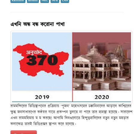
kashmir
assam
NRC
NPR
CAA
এখনি অন্ধ বন্ধ করোনা পাখা
রামমন্দিরের ভিত্তিস্থাপনের প্রক্রিয়ায় ‘পূজন’ মহোৎসবের ঢক্কানিনাদের আড়ালে কাশ্মিরের
ক্ষুব্ধ জনসাধারণের কণ্ঠস্বর যাতে প্রকম্পন তুলতে না পারে তার ব্যবস্থা হয়েছে। সারাদেশ
এখন রামমহিমায় ম ম করছে! আগামি দিনগুলোতে হিন্দুত্ববাদিদের নতুন নতুন মহড়ার
কলাক্ষেত্র তারই ভিত্তিপ্রস্তর স্থাপন করে চলেছে।