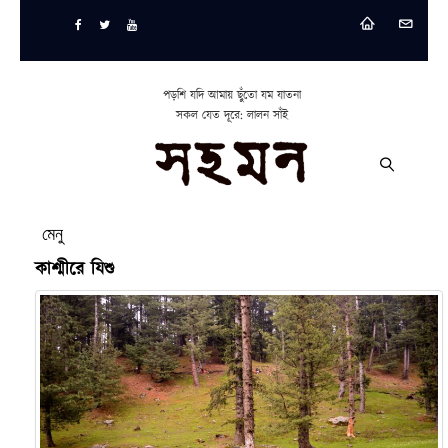
পড়শি যদি আমায় ছুঁতো যম যাতনা
সকল যেত দূরে: লালন সাঁই
মেনু
কাশ্মীরে যিশু