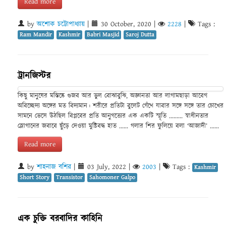
Read more
by
অশোক চট্টোপাধ্যায়
|
30 October, 2020
|
2228
|
Tags :
Ram Mandir
Kashmir
Babri Masjid
Saroj Dutta
ট্রানজিস্টর
কিছু মানুষের মস্তিষ্কে গুজব আর ভুল বোঝাবুঝি, অজ্ঞানতা আর লাগামছাড়া আবেগ
অবিচ্ছেদ্য অঙ্গের মত বিদ্যমান। শরীরে প্রতিটা বুলেট গেঁথে যাবার সঙ্গে সঙ্গে তার চোখের
সামনে ভেসে উঠছিল বিপ্লবের প্রতি আনুগত্যের এক একটি স্মৃতি ......... স্বাধীনতার
স্লোগানের জবাবে ছুঁড়ে দেওয়া মুষ্টিবদ্ধ হাত ...... গলার শির ফুলিয়ে বলা ‘আজাদী’ ......
Read more
by
শাহনাজ বশির
|
03 July, 2022
|
2003
|
Tags :
Kashmir
Short Story
Transistor
Sahomoner Galpo
এক চুক্তি বরবাদির কাহিনি