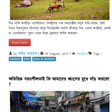
যিশু নাকি কাশ্মীরে এসেছিলেন? কাশ্মীরের এক জনগোষ্ঠীর মানুষ দাবি করেন, তাঁরা
যিশুর উত্তরপুরুষ।শ্রীনগরে আছে যিশুখ্রিস্টের সমাধি।কীভাবে যিশু এলেন কাশ্মীরে, কেনই
বা এসেছিলেন? পুরাণ থেকে উত্তর খুঁজলেন শামিম আহমেদ।
Read more
by
শামিম আহমেদ
|
09 August, 2019
|
19248
|
Tags :
Kashmir
Jishu
Jesus in Kashmir
অতিরিক্ত সহনশীলতাই কি আমাদের ধ্বংসের মুখে দাঁড় করালো
?