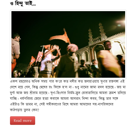
ও হিন্দু তাই...
একশ বছরেরও অধিক সময় পার ক’রে কত নদীর কত জলহাওয়ায় ঘৃণার রক্তগঙ্গা এই
দেশে বয়ে গেল, কিন্তু দ্বেষের রং ফিকে হ’ল না। শুধু নামের জামা বদল হয়েছে। জয় মা
দুর্গা আজ জয় শ্রীরাম হয়েছে। ঘৃণা-হিংসার নির্মম-ক্রুর চোরাবালিতে আমরা ক্রমশ তলিয়ে
যাচ্ছি। ধর্মপরিচয় জেনে হত্যা করাকে আমরা আলবাৎ নিন্দা করব, কিন্তু তার সঙ্গে
এইটাও কি ভাবব না, সেই সমীকরণের বিষে আমরা আমাদের সহ-নাগরিকদের
কাঠগড়ায় তুলব কেন?
Read more