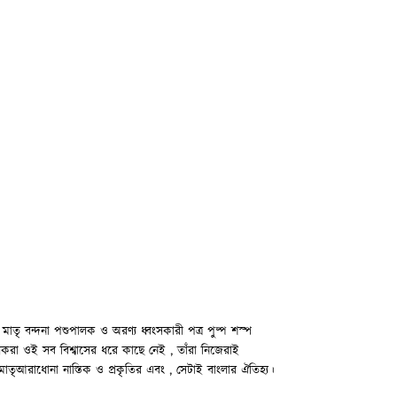
াতৃ বন্দনা পশুপালক ও অরণ্য ধ্বংসকারী পত্র পুষ্প শস্প
সাধকরা ওই সব বিশ্বাসের ধরে কাছে নেই , তাঁরা নিজেরাই
এবং মাতৃআরাধোনা নাস্তিক ও প্রকৃতির এবং , সেটাই বাংলার ঐতিহ্য।