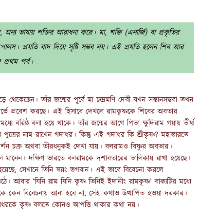
অন্য ভাষায় শক্তির আরাধনা করে। মা, শক্তি (এনার্জি) বা প্রকৃতির
ইমপালস। প্রযতি বাদ দিয়ে সৃষ্টি সম্ভব নয়। এই প্রযতি হলেন শিব আর
 প্রথম পর্ব।
ে থেকেছেন। তাঁর জন্মের পূর্বে মা চন্দ্রমণি দেবী যখন সন্তানসম্ভবা তখন
 গর্ভে প্রবেশ করছে। এই হিসাবে দেখলে রামকৃষ্ণকে শিবের অবতার
্যে বরিষ্ঠ বলা হয়ে থাকে। তাঁর জন্মের আগে পিতা ক্ষুদিরাম গয়ায় তীর্থ
 পুত্রের নাম রাখেন গদাধর। কিন্তু এই গদাধর কি শ্রীকৃষ্ণ? মহাভারতে
ুদর্শন চক্র অথবা তীরধনুকই দেখা যায়। বলরামও বিষ্ণুর অবতার।
বলে মানেন। দক্ষিণ ভারতে বলরামকে দশাবতারের তালিকায় রাখা হয়েছে।
হয়েছে, সেখানে তিনি স্বয়ং ভগবান। এই ভাবে বিবেচনা করলে
ঠে। আবার ‘যিনি রাম যিনি কৃষ্ণ তিনিই ইদানীং রামকৃষ্ণ’ বাক্যটির মধ্যে
য়ুধকে কেন বিবেচনায় আনা হবে না, সেই কথাও উত্থাপিত হওয়া দরকার।
গদাধরকে কৃষ্ণ বলতে কোনও আপত্তি থাকার কথা নয়।