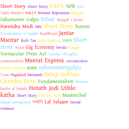
UAPA
Short Story
NPR
Short Story
love
Tabla Maestro
RALLY
Women Repression
Bengali
Bihar
Sahomoner Galpo
Bengali Culture
Short Story
Narendra Modi
hutom
NRC
Jantar
Privatisation of Health
Buddhiism
Mantar
Short
Rich Tax
India Ranking
UAPA
story
Gig Economy
Byjus
kerala
hunger
Vernacular Press Act
Sunday Thoughts
Meerat Express
communalism
circumcision
sahomonergalpo
state
Mercy Petition
Netaji Subhas
Tram
Nagaland
Denmark
Chandra Bose
Fundamentalism
Women
Hotath Jodi Uthlo
Battle of Palashi
katha
Masterchef
Short Story
Fertility Rate
Lal Selaam
Illegal immigrants
সম্প্রীতি
Sexual
violence