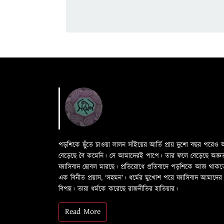
পড়শিকে ছুঁতে চাওয়া লালন সাঁইয়ের আর্তি প্রায় দুশো বছর পরে
বেড়েছে বৈ কমেনি। সে আমাদেরই পাপে। তার ফলে বেড়েছে অজ্ঞতা ফল
ফ্যাসিবাদ ছোবল মারছে। প্রতিরোধে প্রতিবাদে পড়শিকে আজ থাক
এক বিনীত প্রয়াস, ‘সহমন’। ধর্মের মুখোশ পরে ফ্যাসিবাদ আমা
বিপন্ন। তারা ধর্মকে করেছে রাজনীতির হাতিয়ার।
Read More