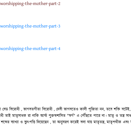
orshipping-the-mother-part-2
orshipping-the-mother-part-3
orshipping-the-mother-part-4
 তা বেড বিরোধী , ভাগবতগীতা বিরোধী , দেবী ভাগবতেও কালী পূজিতা নন, তবে শক্তি বটেই, ম
ধী তাই মাতৃসাধক রা নাকি আর্য্য পুরুষশাসিত "স্বর্গ" এ পৌঁছতে পারে না। মাতৃ ও তন্ত্র 
্র" শব্দের ব্যাখ্যা ও ব্যুৎপত্তি দিয়েছেন , তা অনুসরণ করেই বলা যায় মাতৃতন্ত্র, মাতৃপথীক 