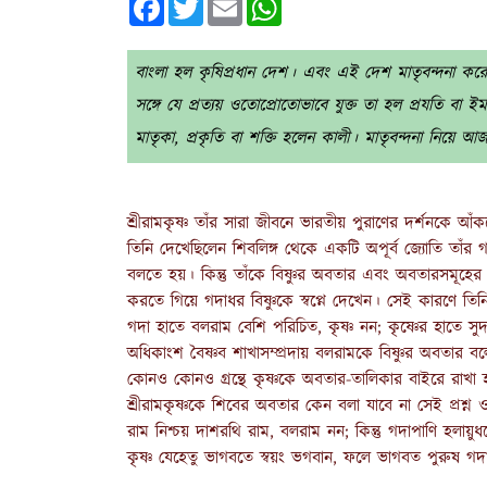
বাংলা হল কৃষিপ্রধান দেশ। এবং এই দেশ মাতৃবন্দনা করে, 
সঙ্গে যে প্রত্যয় ওতোপ্রোতোভাবে যুক্ত তা হল প্রযতি বা 
মাতৃকা, প্রকৃতি বা শক্তি হলেন কালী। মাতৃবন্দনা নিয়ে আজ
শ্রীরামকৃষ্ণ তাঁর সারা জীবনে ভারতীয় পুরাণের দর্শনকে আঁকড়
তিনি দেখেছিলেন শিবলিঙ্গ থেকে একটি অপূর্ব জ্যোতি তাঁর
বলতে হয়। কিন্তু তাঁকে বিষ্ণুর অবতার এবং অবতারসমূহের মধ
করতে গিয়ে গদাধর বিষ্ণুকে স্বপ্নে দেখেন। সেই কারণে তিনি
গদা হাতে বলরাম বেশি পরিচিত, কৃষ্ণ নন; কৃষ্ণের হাতে স
অধিকাংশ বৈষ্ণব শাখাসম্প্রদায় বলরামকে বিষ্ণুর অবতার 
কোনও কোনও গ্রন্থে কৃষ্ণকে অবতার-তালিকার বাইরে রাখা 
শ্রীরামকৃষ্ণকে শিবের অবতার কেন বলা যাবে না সেই প্রশ্ন ও
রাম নিশ্চয় দাশরথি রাম, বলরাম নন; কিন্তু গদাপাণি হলা
কৃষ্ণ যেহেতু ভাগবতে স্বয়ং ভগবান, ফলে ভাগবত পুরুষ 