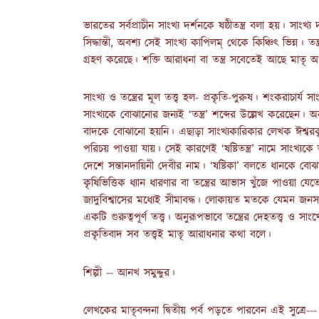
ভারতের সর্বপ্রাচীন সাংখ্য দর্শনকে ষষ্ঠীতন্ত্র বলা হয়। সা
সিদ্ধান্তী, অবশ্য সেই সাংখ্য কাপিলম্ থেকে কিঞ্চিৎ ভিন্ন। তন
গ্রহণ করেছে। শক্তি আরাধনা বা তন্ত্র সবেতেই আছে মাতৃ 
সাংখ্য ও তন্ত্রের মূল তত্ত্ব হল- প্রকৃতি-পুরুষ। শংকরাচার্য সাংখ
সাংখ্যকে বোঝানোর জন্যই ‘তন্ত্র’ শব্দের উল্লেখ করেছেন। অন্
বাদকে বোঝানো হয়নি। এছাড়া সাংখ্যকারিকার লেখক ঈশ্বরকৃষ্ণ 
পরিচয় পাওয়া যায়। সেই কারণেই ‘ষষ্টিতন্ত্র’ নামে সাংখ্যক
দেশে সন্তানদায়িনী দেবীর নাম। ‘ষষ্টিকা’ বলতে ধানকে বোঝা
কৃষিভিত্তিক ধ্যান ধারণার বা তন্ত্রের আভাস খুঁজে পাওয়া যেত
জাদুবিশ্বাসের মধ্যেই সীমাবদ্ধ। লোকায়ত মতকে যেমন জনসা
একটি গুরুত্বপূর্ণ তত্ত্ব। অনুরূপভাবে তন্ত্রের দেহতত্ত্ব ও
প্রকৃতিবাদ সব তত্ত্বই মাতৃ আরাধনার কথা বলে।
শিল্পী -- আনখ সমুদ্দুর।
লেখকের মাতৃবন্দনা দ্বিতীয় পর্ব পড়তে পারবেন এই সুত্রে---