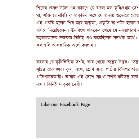
শিবের প্রসঙ্গ উঠল এই কারণে যে বাংলা হল কৃষিপ্রধান দ
মা, শক্তি (এনার্জি) বা প্রকৃতির সঙ্গে যে প্রত্যয় ওতোপ্রোত
এই প্রযতি হলেন শিব আর মাতৃকা, প্রকৃতি বা শক্তি হলেন কা
বসিয়ে দিয়েছিলেন। ঊনবিংশ শতকের শেষে যে নবজাগরণ বাংলা
বড়লোকদের দক্ষযজ্ঞ তিনিই পণ্ড করেছিলেন সদর্থক অর্থে। দ
কথাগুলি আলঙ্কারিক অর্থে বললাম।
বাংলার যে কৃষিভিত্তিক দর্শন, তার থেকে তন্ত্রের উদ্ভব। ‘তন্
সৃষ্টির আকাঙ্ক্ষা। কূল, বংশ, শ্রেণি এবং শাস্ত্রীয় বিধিপরম্
প্রতিপালনকারী। আবার এই দেশে সাংখ্য দর্শন ষষ্ঠীতন্ত্র বলে
নাম। তিনিই মাতৃকা দেবী।
Like our Facebook Page