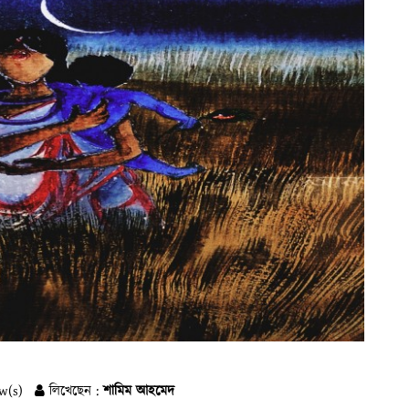
w(s)
লিখেছেন :
শামিম আহমেদ