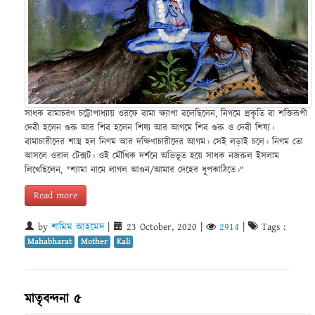
সাধক বামাচরণ চট্টোপাধ্যায় ওরফে বামা ক্ষ্যাপা বলেছিলেন, নিগমে প্রকৃতি বা শক্তিরূপী
দেবী হলেন গুরু আর শিব হলেন শিষ্য আর আগমে শিব গুরু ও দেবী শিষ্য।
বামাচারীদের শাস্ত্র হল নিগম আর দক্ষিণাচারীদের আগম। সেই লড়াই চলে। নিগম তো
আসলে ওরাল টেক্সট। ওই মৌখিক দর্শনে অভিভূত হয়ে সাধক নজরুল ইসলাম
লিখেছিলেন, "শ্যামা নামে লাগল আগুন/আমার দেহের ধূপকাঠিতে।"
Read more
by
শামিম আহমেদ
|
23 October, 2020
|
2914
|
Tags :
Mahabharat
Mother
Kali
মাতৃবন্দনা ৫