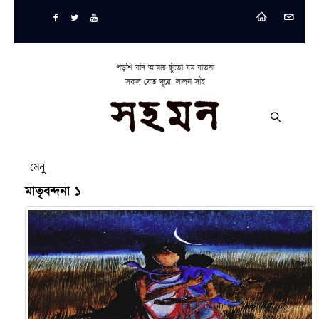
পড়শি যদি আমায় ছুঁতো যম যাতনা
সকল যেত দূরে: লালন সাঁই
মেনু
মাতৃবন্দনা ১