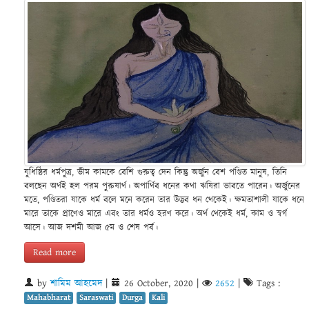
যুধিষ্ঠির ধর্মপুত্র, ভীম কামকে বেশি গুরুত্ব দেন কিন্তু অর্জুন বেশ পণ্ডিত মানুষ, তিনি
বলছেন অর্থই হল পরম পুরুষার্থ। অপার্থিব ধনের কথা ঋষিরা ভাবতে পারেন। অর্জুনের
মতে, পণ্ডিতরা যাকে ধর্ম বলে মনে করেন তার উদ্ভব ধন থেকেই। ক্ষমতাশালী যাকে ধনে
মারে তাকে প্রাণেও মারে এবং তার ধর্মও হরণ করে। অর্থ থেকেই ধর্ম, কাম ও স্বর্গ
আসে। আজ দশমী আজ ৫ম ও শেষ পর্ব।
Read more
by
শামিম আহমেদ
|
26 October, 2020
|
2652
|
Tags :
Mahabharat
Saraswati
Durga
Kali