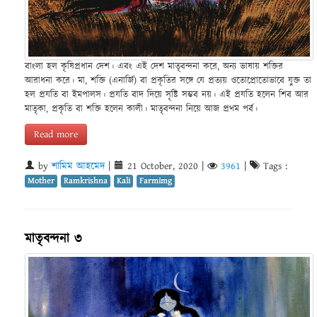
বাংলা হল কৃষিপ্রধান দেশ। এবং এই দেশ মাতৃবন্দনা করে, অন্য ভাষায় শক্তির
আরাধনা করে। মা, শক্তি (এনার্জি) বা প্রকৃতির সঙ্গে যে প্রত্যয় ওতোপ্রোতোভাবে যুক্ত তা
হল প্রযতি বা ইমপালস। প্রযতি বাদ দিয়ে সৃষ্টি সম্ভব নয়। এই প্রযতি হলেন শিব আর
মাতৃকা, প্রকৃতি বা শক্তি হলেন কালী। মাতৃবন্দনা নিয়ে আজ প্রথম পর্ব।
Read more
by
শামিম আহমেদ
|
21 October, 2020
|
3961
|
Tags :
Mother
Ramkrishna
Kali
Farmimg
মাতৃবন্দনা ৩