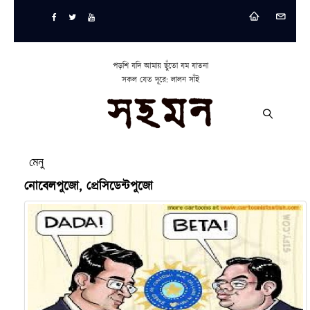
পড়শি যদি আমায় ছুঁতো যম যাতনা
সকল যেত দূরে: লালন সাঁই
মেনু
নোবেলপুজো, প্রেসিডেন্টপুজো