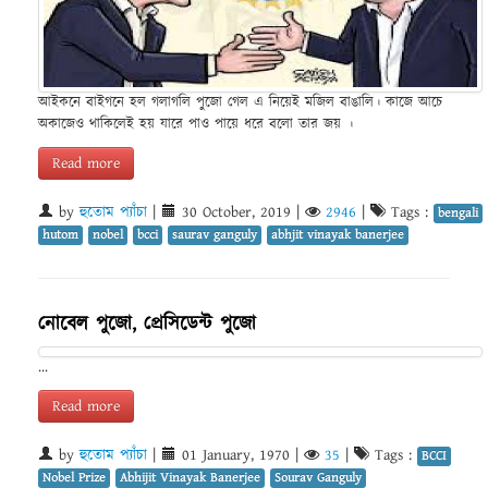
আইকনে বাইগনে হল গলাগলি পুজো গেল এ নিয়েই মজিল বাঙালি। কাজে আচে
অকাজেও থাকিলেই হয় যারে পাও পায়ে ধরে বলো তার জয় ।
Read more
by
হুতোম প্যাঁচা
|
30 October, 2019
|
2946
|
Tags :
bengali
hutom
nobel
bcci
saurav ganguly
abhjit vinayak banerjee
নোবেল পুজো, প্রেসিডেন্ট পুজো
...
Read more
by
হুতোম প্যাঁচা
|
01 January, 1970
|
35
|
Tags :
BCCI
Nobel Prize
Abhijit Vinayak Banerjee
Sourav Ganguly