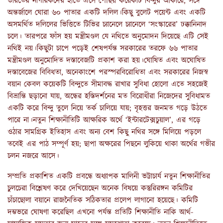
ভারতের নাগরিকদের হাতে এসে পৌঁছয় কয়েকটি বিন্দুর আকারে, সঙ্গে
অন্তর্জালে ঘোরা ৬০ পাতার একটি দলিল।কিছু বুলেট পয়েন্ট এবং একটি
অসমর্থিত দলিলের ভিত্তিতে টিভির চ্যানেলে চ্যানেলে ‘সংস্কারের’ ঢক্কানিনাদ
চলে। তারপরে ফাঁস হয় মন্ত্রীমণ্ডল যে নথিতে অনুমোদন দিয়েছে এটি সেই
নথিই নয়।কিছুটা চাপে পড়েই শেষপর্যন্ত সরকারের তরফে ৬৬ পাতার
মন্ত্রীমণ্ডল অনুমোদিত দস্তাবেজটি প্রকাশ করা হয়।ঘোষিত এবং অঘোষিত
দস্তাবেজের বিবিধতা, অনেকাংশে পরস্পরবিরোধিতা এবং সরকারের নিজস্ব
বয়ান কেবল কয়েকটি বিন্দুতে সীমাবদ্ধ রাখার সুবিধা হোলো এতে সহজেই
বিভ্রান্তি ছড়ানো যায়, অন্ধের হস্তিদর্শনের মত বিরোধীরা নিজেদের সুবিধামত
একটি করে বিন্দু তুলে নিয়ে তর্ক চালিয়ে যায়; বৃহত্তর জনমত গড়ে উঠতে
পারে না।নতুন শিক্ষানীতিটি আক্ষরিক অর্থে ‘ইন্টারটেক্সচুয়াল’, এর গড়ে
ওঠার সামগ্রিক ইতিহাস এবং অন্য বেশ কিছু নথির সঙ্গে মিলিয়ে পড়লে
তবেই এর পাঠ সম্পূর্ণ হয়; ছাপা অক্ষরের পিছনে লুকিয়ে থাকা অর্থের গভীর
চলন নজরে আসে।
সম্প্রতি প্রকাশিত একটি প্রবন্ধে অধ্যাপক মালিনী ভট্টাচার্য নতুন শিক্ষানীতির
চুলচেরা বিশ্লেষণ করে দেখিয়েছেন অনেক বিষয়ে কস্তুরিরঙ্গন কমিটির
চাঁচাছোলা বয়ানে রাজনৈতিক সঠিকতার প্রলেপ লাগানো হয়েছে। কমিটি
দম্ভভরে ঘোষণা করেছিল এখনো পর্যন্ত প্রতিটি শিক্ষানীতি নাকি আর্থ-