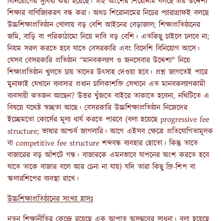
বিনিয়োগের সুবিধা করা হয়েছে। এই অংশের শিরোনাম বলছে এর উদ্দেশ্য
শিক্ষার বাণিজ্যিকরণ বন্ধ করা। অথচ শিরোনামের নিচের প্যারাগ্রাফই বলছে
উচ্চশিক্ষাপ্রতিষ্ঠান খোলায় বড় বেশি আইনের বেড়াজাল; শিক্ষাপ্রতিষ্ঠানের
জমি, বাড়ি বা পরিকাঠামো নিয়ে দাবি বড় বেশি। এতকিছু চাইলে চলবে না;
নিয়ম সরল করতে হবে যাতে বেসরকারি এবং বিদেশি বিনিয়োগ আসে।
যেসব বেসরকারি প্রতিষ্ঠান “মানবকল্যাণ ও জনসেবার উদ্দেশ্য" নিয়ে
শিক্ষাপ্রতিষ্ঠান খুলতে চায় তাদের উৎসাহ দেওয়া হবে। প্রশ্ন জাগতেই পারে
মুনাফাই যেখানে ব্যবসার প্রধান চালিকাশক্তি সেখানে এত মানবকল্যাণকামী
ব্যবসায়ী কতজন আছেন? উত্তর খুঁজতে বাইরে তাকাতে হবেনা, নথিটিতে এ
বিষয়ে যথেষ্ট স্বচ্ছতা আছে। বেসরকারি উচ্চশিক্ষাপ্রতিষ্ঠান নিজেদের
ইচ্ছেমতো কোর্সের মূল্য ধার্য করতে পারবে (বলা হয়েছে progressive fee
structure; ভাষার আশ্চর্য জাগলারি। আগে এইসব ক্ষেত্রে প্রতিযোগিতামূলক
বা competitive fee structure শব্দবন্ধ ব্যবহার হোতো। কিন্তু তাতে
বাজারের বড় আঁশটে গন্ধ। বাজারকে এমনভাবে যাপনের অংশ করতে হবে
যাতে তাকে বাজার বলে আর চেনা না যায়) যদি তারা কিছু ফ্রি-শিপ বা
স্কলারশিপের ব্যবস্থা রাখে।
উচ্চশিক্ষাপ্রতিষ্ঠানের সংখ্যা হ্রাসঃ
নতুন শিক্ষানীতির কেন্দ্রে রয়েছে এক আপাত অসম্ভবের সাধনা। বলা হয়েছে