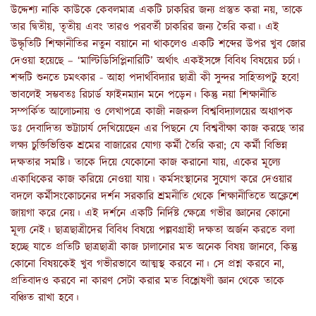
উদ্দেশ্য নাকি কাউকে কেবলমাত্র একটি চাকরির জন্য প্রস্তুত করা নয়, তাকে
তার দ্বিতীয়, তৃতীয় এবং তারও পরবর্তী চাকরির জন্য তৈরি করা। এই
উদ্ধৃতিটি শিক্ষানীতির নতুন বয়ানে না থাকলেও একটি শব্দের উপর খুব জোর
দেওয়া হয়েছে – ‘মাল্টিডিসিপ্লিনারিটি’ অর্থাৎ একইসঙ্গে বিবিধ বিষয়ের চর্চা।
শব্দটি শুনতে চমৎকার - আহা পদার্থবিদ্যার ছাত্রী কী সুন্দর সাহিত্যপটু হবে!
ভাবলেই সম্ভবতঃ রিচার্ড ফাইনম্যান মনে পড়েন। কিন্তু নয়া শিক্ষানীতি
সম্পর্কিত আলোচনায় ও লেখাপত্রে কাজী নজরুল বিশ্ববিদ্যালয়ের অধ্যাপক
ডঃ দেবাদিত্য ভট্টাচার্য দেখিয়েছেন এর পিছনে যে বিশ্ববীক্ষা কাজ করছে তার
লক্ষ্য চুক্তিভিত্তিক শ্রমের বাজারের যোগ্য কর্মী তৈরি করা; যে কর্মী বিভিন্ন
দক্ষতার সমষ্টি। তাকে দিয়ে যেকোনো কাজ করানো যায়, একের মূল্যে
একাধিকের কাজ করিয়ে নেওয়া যায়। কর্মসংস্থানের সুযোগ করে দেওয়ার
বদলে কর্মীসংকোচনের দর্শন সরকারি শ্রমনীতি থেকে শিক্ষানীতিতে অক্লেশে
জায়গা করে নেয়। এই দর্শনে একটি নির্দিষ্ট ক্ষেত্রে গভীর জ্ঞানের কোনো
মূল্য নেই। ছাত্রছাত্রীদের বিবিধ বিষয়ে পল্লবগ্রাহী দক্ষতা অর্জন করতে বলা
হচ্ছে যাতে প্রতিটি ছাত্রছাত্রী কাজ চালানোর মত অনেক বিষয় জানবে, কিন্তু
কোনো বিষয়কেই খুব গভীরভাবে আত্মস্থ করবে না। সে প্রশ্ন করবে না,
প্রতিবাদও করবে না কারণ সেটা করার মত বিশ্লেষণী জ্ঞান থেকে তাকে
বঞ্চিত রাখা হবে।