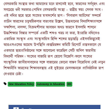
বেসরকারি সংস্থার কথা আমাদের মনে রাখতেই হবে, ভারতের সর্ববৃহৎ এবং
সবচেয়ে ধনী সরকার-পোষিত বেসরকারি সংস্থা – রাষ্ট্রীয় স্বয়ং সেবক সংঘ।
এই নথির ছত্রে ছত্রে সংঘের মতাদর্শের ছাপ। ‘লিবারাল আর্টসের’ সন্দর্ভে
প্রাচীন ভারতের চতুষষ্ঠিকলার বারংবার উল্লেখ, উচ্চমানের বিদ্যাশিক্ষাপ্রসঙ্গে
তক্ষশিলা, নালন্দা, বিক্রমশীলার আবাহন অথচ ভারতে ইসলামি শাসনে
উচ্চশিক্ষার বিস্তার সম্পর্কে একটি শব্দও খরচ না করা, ইংরাজি নথিতেও
একাধিক সংস্কৃত এবং সংস্কৃতায়িত হিন্দি শব্দের ছড়াছড়ি এইসবকিছুতেই
আরএসএসের অমোঘ উপস্থিতি।কস্তুরিরঙ্গন কমিটি রিপোর্ট প্রস্তুতকালে যে
একমাত্র ছাত্রপ্রতিষ্ঠানের সঙ্গে আলোচনা করেছিল সেটি অখিল ভারতীয়
বিদ্যার্থী পরিষদ। সংঘের বাজারি রূপ হোলো বিজেপি।ফলে সংঘের
সাংস্কৃতিক জাতীয়তাবাদের সঙ্গে বাজারের কোনো বাস্তব বিরোধিতা নেই।নতুন
শিক্ষানীতি ভারতের শিক্ষাব্যবস্থায় এই দুইয়ের মেলবন্ধনকে প্রাতিষ্ঠানিক রূপ
দেওয়ার চেষ্টা।
New Education Policy
Autonomy in Education
RSS