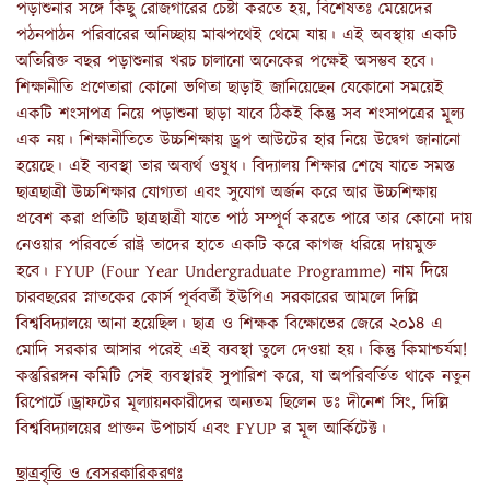
পড়াশুনার সঙ্গে কিছু রোজগারের চেষ্টা করতে হয়, বিশেষতঃ মেয়েদের
পঠনপাঠন পরিবারের অনিচ্ছায় মাঝপথেই থেমে যায়। এই অবস্থায় একটি
অতিরিক্ত বছর পড়াশুনার খরচ চালানো অনেকের পক্ষেই অসম্ভব হবে।
শিক্ষানীতি প্রণেতারা কোনো ভণিতা ছাড়াই জানিয়েছেন যেকোনো সময়েই
একটি শংসাপত্র নিয়ে পড়াশুনা ছাড়া যাবে ঠিকই কিন্তু সব শংসাপত্রের মূল্য
এক নয়। শিক্ষানীতিতে উচ্চশিক্ষায় ড্রপ আউটের হার নিয়ে উদ্বেগ জানানো
হয়েছে। এই ব্যবস্থা তার অব্যর্থ ওষুধ। বিদ্যালয় শিক্ষার শেষে যাতে সমস্ত
ছাত্রছাত্রী উচ্চশিক্ষার যোগ্যতা এবং সুযোগ অর্জন করে আর উচ্চশিক্ষায়
প্রবেশ করা প্রতিটি ছাত্রছাত্রী যাতে পাঠ সম্পূর্ণ করতে পারে তার কোনো দায়
নেওয়ার পরিবর্তে রাষ্ট্র তাদের হাতে একটি করে কাগজ ধরিয়ে দায়মুক্ত
হবে। FYUP (Four Year Undergraduate Programme) নাম দিয়ে
চারবছরের স্নাতকের কোর্স পূর্ববর্তী ইউপিএ সরকারের আমলে দিল্লি
বিশ্ববিদ্যালয়ে আনা হয়েছিল। ছাত্র ও শিক্ষক বিক্ষোভের জেরে ২০১৪ এ
মোদি সরকার আসার পরেই এই ব্যবস্থা তুলে দেওয়া হয়। কিন্তু কিমাশ্চর্যম!
কস্তুরিরঙ্গন কমিটি সেই ব্যবস্থারই সুপারিশ করে, যা অপরিবর্তিত থাকে নতুন
রিপোর্টে।ড্রাফটের মূল্যায়নকারীদের অন্যতম ছিলেন ডঃ দীনেশ সিং, দিল্লি
বিশ্ববিদ্যালয়ের প্রাক্তন উপাচার্য এবং FYUP র মূল আর্কিটেক্ট।
ছাত্রবৃত্তি ও বেসরকারিকরণঃ