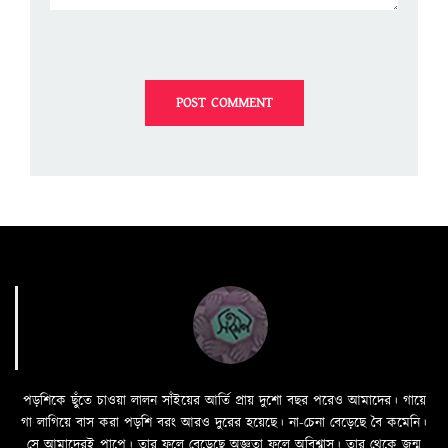
পড়শিকে ছুঁতে চাওয়া লালন সাঁইয়ের আর্তি প্রায় দুশো বছর পরেও আমাদের। গায়ে
গা লাগিয়ে বাস করা পড়শি বরং আরও দুরের হয়েছে। না-চেনা বেড়েছে বৈ কমেনি।
সে আমাদেরই পাপে। তার ফলে বেড়েছে অজ্ঞতা ফলে অবিশ্বাস। তার থেকে জন্ম