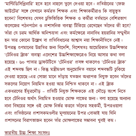
‘মাল্টিডিসিপ্লিনারি’ হতে হবে নাহলে তুলে দেওয়া হবে। প্রতিষ্ঠানের ‘ফেজ
আউটের’ সঙ্গে সেখানে কর্মরত শিক্ষক এবং শিক্ষাকর্মীরাও কি বায়ুভূত
হবেন? বিশেষতঃ যেসব চুক্তিভিত্তিক শিক্ষক ও কর্মীরা বর্তমানে বেশিরভাগ
কলেজের পঠনপাঠন ও প্রশাসনিক ব্যবস্থা টিকিয়ে রেখেছেন তাঁদের কী হবে?
তাঁরা যে চরম আর্থিক অনিশ্চয়তা এবং কর্মক্ষেত্রে নানাবিধ হয়রানির সম্মুখীন
হন তার কোনো উল্লেখ বা প্রতিবিধানের আশ্বাস নয়া শিক্ষানীতিতে নেই।
উপরন্তু গুণমানের উন্নতির জন্য বিদেশি, বিশেষতঃ আমেরিকান উচ্চশিক্ষার
‘টেনিওর ট্র্যাক’ ব্যবস্থা এদেশের উচ্চশিক্ষাক্ষেত্রেও নিয়ে আসার কথা বলা
হয়েছে। ৬০ পাতার ড্রাফটটিতে ‘টেনিওর’ প্রসঙ্গ থাকলেও ‘টেনিওর ট্র্যাক’
এই শব্দবন্ধ ছিল না। কিন্তু মন্ত্রীমণ্ডল অনুমোদিত বয়ানে শব্দবন্ধটি ঢুকিয়ে
দেওয়া হয়েছে।এর সোজা মানে দাঁড়ায় যতজন অধ্যাপক নিযুক্ত হবেন তাঁদের
সকলের নিয়োগ নিয়মিত হওয়া আর নিশ্চিত থাকবে না। এই ট্র্যাক
একধরণের ইঁদুরদৌড় – প্রতিটি নিযুক্ত শিক্ষককে এই দৌড়ে অংশ নিতে
হবে টেনিওর অর্থাৎ নিয়মিত হওয়ার মোক্ষ লাভের জন্য। বলা হয়েছে অন্যান্য
নানা বিষয়ের সঙ্গে ওই মোক্ষ নির্ভর করবে তাঁদের সহকর্মী, উপরওয়ালা
এবং প্রতিষ্ঠানের প্রশাসকমণ্ডলীর মূল্যায়নের উপর।বোঝাই যায় যিনি
প্রশাসনের বিরাগভাজন হবেন তাঁর মোক্ষলাভের সম্ভাবনা খুবই কম।
ভারতীয় উচ্চ শিক্ষা সংসদঃ