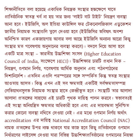
শিক্ষানীতিতে বলা হয়েছে একাধিক নিয়ন্ত্রক সংস্থার হস্তক্ষেপে যাতে
প্রাতিষ্ঠানিক স্বাতন্ত্র খর্ব না হয় তার জন্য ‘লাইট বাট টাইট’ নিয়ন্ত্রণ ব্যবস্থা
আনা হবে। ইউজিসি, অল ইন্ডিয়া কাউন্সিল ফর টেকনোলজিকাল এডুকেশন
জাতীয় নিয়ামক সংস্থাগুলি তুলে দেওয়া হবে (ইউজিসির ভবিষ্যৎ অবশ্য
অনিশ্চিত কারণ একজায়গায় আবার বলা আছে ইউজিসি অন্যান্য আরো কিছু
সংস্থার মত গবেষণায় অনুদানের ব্যবস্থা করবে)। বদলে নিয়ে আসা হবে
একটি মাত্র সংস্থা – ভারতীয় উচ্চশিক্ষা সংসদ (Higher Education
Council of India, সংক্ষেপে HECI)। উচ্চশিক্ষার চারটি প্রধান দিক –
নিয়ন্ত্রণ, গুণমান নির্ণয়, গবেষণায় আর্থিক অনুদান এবং পঠনপাঠনের
দিশানির্দেশ। এতদিন এগুলি পরস্পরের সঙ্গে সম্পর্কিত কিন্তু স্বতন্ত্র সংস্থার
আওতায় আসত। কিন্তু এখন এই সব ক্ষমতাই একটিই সর্বক্ষমতাসম্পন্ন
লেভিয়াথনসুলভ নিয়ামক সংস্থার হাতে কেন্দ্রীভূত হবে। সংস্থাটি তার আলাদা
আলাদা প্রত্যঙ্গের সাহায্যে এই চারটি পৃথক দায়িত্ব পালন করবে। স্বভাবতঃই
এই সংস্থা অনিয়ন্ত্রিত ক্ষমতার অধিকারী হবে এবং এর দায়বদ্ধতা সুনিশ্চিত
করার কোনো ব্যবস্থা নথিতে দেওয়া নেই। এর মধ্যে গুণমান নির্ণয় অর্থাৎ
accreditation এর দায়িত্ব National Accreditation Council (NAC)
নামক প্রত্যঙ্গের উপর ন্যস্ত থাকবে যার কাজ হবে কিছু প্রতিষ্ঠানকে গুণমান
নির্ধারণের লাইসেন্স দেওয়া যারা বিভিন্ন উচ্চশিক্ষাপ্রতিষ্ঠানের গুণমানের নিয়ন্তা