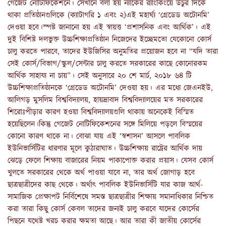
গেজেট নোটিফিকেশনে। সেখানে বলা হয় ন্যাকের র‍্যাংকিংয়ে উঁচুর দিকে
থাকা প্রতিষ্ঠানগুলিকে (ক্যাটাগরি ১ এবং ২)এই মহার্ঘ্য ‘গ্রেডেড অটোনমি’
দেওয়া হবে।স্পষ্ট জানানো হয় এই স্বায়ত্ত ‘প্রশাসনিক এবং আর্থিক’। এই
দুই বিশিষ্ট দলভুক্ত উচ্চশিক্ষাপ্রতিষ্ঠান নিজেদের ইচ্ছেমতো যেকোনো কোর্স
চালু করতে পারবে, তাদের ইউজিসির অনুমতির প্রয়োজন হবে না “যদি তারা
সেই কোর্স/বিভাগ/স্কুল/সেন্টার চালু করতে সরকারের কাছে কোনোরকম
আর্থিক সাহায্য না চায়”। সেই অনুসারে ২০ শে মার্চ, ২০১৮ ৬৪ টি
উচ্চশিক্ষাপ্রতিষ্ঠানকে ‘গ্রেডেড অটোনমি’ দেওয়া হয়। এর মধ্যে জেএনইউ,
আলিগড় মুসলিম বিশ্ববিদ্যালয়, হায়দ্রাবাদ বিশ্ববিদ্যালয়ের মত সরকারের
শিরোঃপীড়ার কারণ হওয়া বিশ্ববিদ্যালয়গুলি থাকায় অনেকেই বিস্মিত
হয়েছিলেন।কিন্তু গেজেট নোটিফিকেশনের সঙ্গে মিলিয়ে পড়লে বিস্ময়ের
কোনো কারণ থাকে না। বোঝা যায় এই ‘স্বশাসন’ আসলে পাবলিক
ইউনিভার্সিটির ধারণার মূলে কুঠারাঘাত। উচ্চশিক্ষায় রাষ্ট্রের আর্থিক দায়
ঝেড়ে ফেলে শিক্ষায় বাজারের নিয়ম পাকাপোক্ত করার প্রয়াস। যেসব কোর্স
খুলতে সরকারের থেকে অর্থ পাওয়া যাবে না, তার অর্থ জোগাড় হবে
ছাত্রছাত্রীদের কাছ থেকে। অর্থাৎ পাবলিক ইউনিভার্সিটি যার কাজ আর্থ-
সামাজিক প্রেক্ষাপট নির্বিশেষে সমস্ত ছাত্রছাত্রীর শিক্ষায় সমানাধিকার নিশ্চিত
করা তারা কিছু কোর্স কেবল তাদের জন্যই চালু করবে যাদের কোর্সের
পিছনে যথেষ্ট খরচ করার ক্ষমতা আছে। আর তারা কী জাতীয় কোর্সের