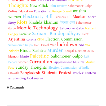
Election Commission
Thoughts
NewsClick
Film Review
Sahomoner Galpo
muslim
Online Eduication
Educationist
George Orwell
Electricity Bill
women
Maoism
Farmers Bill
Short
Riots
khalida khanum
Story
কিশোর বেলা
Sahomoner
Mobile Technology
Galpo
Sahomoner Galpo
Namami
Sarbani Bandopadhyay
Gangey
Socialist
Debt
Arjentina
Election Commission
corona
CPIM
lockdown
Sahomoner Galpo
Iran Tsrael War
SBI
স্বেত
Murder
Hindu Rashtra
সন্ত্রাসবাদ
Bengal Election 2026
Palestine
Sahomoner Galpo
Memoir
Manto
Left
Corruption
Debate
women
Appeasement Muslims
Muslim
Sunday Thoughts
Face
Election Commission of India
Bangladesh Students Protest
GRowth
Peoples' Canteen
an unending food source
0 Comments