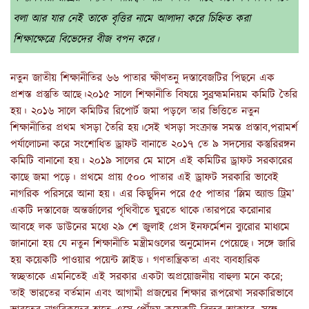
বলা আর যার নেই তাকে বৃত্তির নামে আলাদা করে চিহ্নিত করা
শিক্ষাক্ষেত্রে বিভেদের বীজ বপন করে।
নতুন জাতীয় শিক্ষানীতির ৬৬ পাতার ক্ষীণতনু দস্তাবেজটির পিছনে এক
প্রশস্ত প্রস্তুতি আছে।২০১৫ সালে শিক্ষানীতি বিষয়ে সুব্রহ্মমনিয়ম কমিটি তৈরি
হয়। ২০১৬ সালে কমিটির রিপোর্ট জমা পড়লে তার ভিত্তিতে নতুন
শিক্ষানীতির প্রথম খসড়া তৈরি হয়।সেই খসড়া সংক্রান্ত সমস্ত প্রস্তাব,পরামর্শ
পর্যালোচনা করে সংশোধিত ড্রাফট বানাতে ২০১৭ তে ৯ সদস্যের কস্তুরিরঙ্গন
কমিটি বানানো হয়। ২০১৯ সালের মে মাসে এই কমিটির ড্রাফট সরকারের
কাছে জমা পড়ে। প্রথমে প্রায় ৫০০ পাতার এই ড্রাফট সরকারি ভাবেই
নাগরিক পরিসরে আনা হয়। এর কিছুদিন পরে ৫৫ পাতার ‘স্লিম অ্যান্ড ট্রিম’
একটি দস্তাবেজ অন্তর্জালের পৃথিবীতে ঘুরতে থাকে।তারপরে করোনার
আবহে লক ডাউনের মধ্যে ২৯ শে জুলাই প্রেস ইনফর্মেশন ব্যুরোর মাধ্যমে
জানানো হয় যে নতুন শিক্ষানীতি মন্ত্রীমণ্ডলের অনুমোদন পেয়েছে। সঙ্গে জারি
হয় কয়েকটি পাওয়ার পয়েন্ট স্লাইড। গণতান্ত্রিকতা এবং ব্যবহারিক
স্বচ্ছতাকে এমনিতেই এই সরকার একটা অপ্রয়োজনীয় বাহুল্য মনে করে;
তাই ভারতের বর্তমান এবং আগামী প্রজন্মের শিক্ষার রূপরেখা সরকারিভাবে