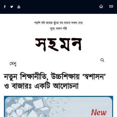
পড়শি যদি আমায় ছুঁতো যম যাতনা সকল যেত
দূরে: লালন সাঁই
মেনু
নতুন শিক্ষানীতি, উচ্চশিক্ষায় ‘স্বশাসন’
ও বাজারঃ একটি আলোচনা