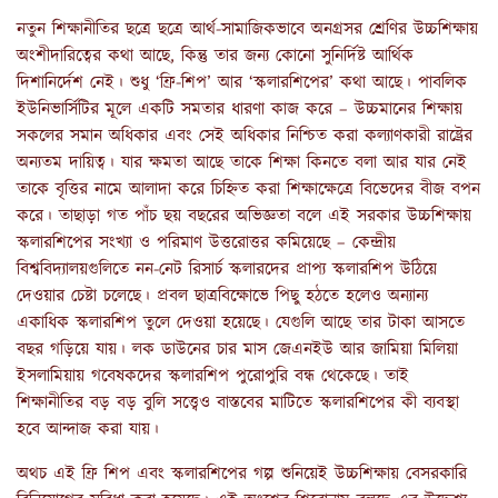
নতুন শিক্ষানীতির ছত্রে ছত্রে আর্থ-সামাজিকভাবে অনগ্রসর শ্রেণির উচ্চশিক্ষায়
অংশীদারিত্বের কথা আছে, কিন্তু তার জন্য কোনো সুনির্দিষ্ট আর্থিক
দিশানির্দেশ নেই। শুধু ‘ফ্রি-শিপ’ আর ‘স্কলারশিপের’ কথা আছে। পাবলিক
ইউনিভার্সিটির মূলে একটি সমতার ধারণা কাজ করে – উচ্চমানের শিক্ষায়
সকলের সমান অধিকার এবং সেই অধিকার নিশ্চিত করা কল্যাণকারী রাষ্ট্রের
অন্যতম দায়িত্ব। যার ক্ষমতা আছে তাকে শিক্ষা কিনতে বলা আর যার নেই
তাকে বৃত্তির নামে আলাদা করে চিহ্নিত করা শিক্ষাক্ষেত্রে বিভেদের বীজ বপন
করে। তাছাড়া গত পাঁচ ছয় বছরের অভিজ্ঞতা বলে এই সরকার উচ্চশিক্ষায়
স্কলারশিপের সংখ্যা ও পরিমাণ উত্তরোত্তর কমিয়েছে – কেন্দ্রীয়
বিশ্ববিদ্যালয়গুলিতে নন-নেট রিসার্চ স্কলারদের প্রাপ্য স্কলারশিপ উঠিয়ে
দেওয়ার চেষ্টা চলেছে। প্রবল ছাত্রবিক্ষোভে পিছু হঠতে হলেও অন্যান্য
একাধিক স্কলারশিপ তুলে দেওয়া হয়েছে। যেগুলি আছে তার টাকা আসতে
বছর গড়িয়ে যায়। লক ডাউনের চার মাস জেএনইউ আর জামিয়া মিলিয়া
ইসলামিয়ায় গবেষকদের স্কলারশিপ পুরোপুরি বন্ধ থেকেছে। তাই
শিক্ষানীতির বড় বড় বুলি সত্ত্বেও বাস্তবের মাটিতে স্কলারশিপের কী ব্যবস্থা
হবে আন্দাজ করা যায়।
অথচ এই ফ্রি শিপ এবং স্কলারশিপের গল্প শুনিয়েই উচ্চশিক্ষায় বেসরকারি