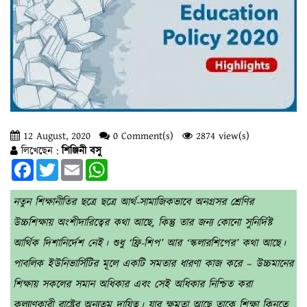
12 August, 2020
0 Comment(s)
2874 view(s)
লিখেছেন :
শিঞ্জিনী বসু
Facebook
Twitter
Email
WhatsApp
নতুন শিক্ষানীতির ছত্রে ছত্রে আর্থ-সামাজিকভাবে অনগ্রসর শ্রেণির
উচ্চশিক্ষায় অংশীদারিত্বের কথা আছে, কিন্তু তার জন্য কোনো সুনির্দিষ্ট
আর্থিক দিশানির্দেশ নেই। শুধু ‘ফ্রি-শিপ’ আর ‘স্কলারশিপের’ কথা আছে।
পাবলিক ইউনিভার্সিটির মূলে একটি সমতার ধারণা কাজ করে – উচ্চমানের
শিক্ষায় সকলের সমান অধিকার এবং সেই অধিকার নিশ্চিত করা
কল্যাণকারী রাষ্ট্রের অন্যতম দায়িত্ব। যার ক্ষমতা আছে তাকে শিক্ষা কিনতে