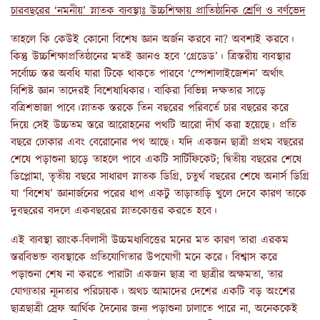
চারবছরের ‘নমনীয়’ স্নাতক ব্যবস্থাঃ উচ্চশিক্ষায় প্রাতিষ্ঠানিক শ্রেণি ও বর্ণভেদ
তাহলে কি কেউই কোনো বিশেষ জ্ঞান অর্জন করবে না? অবশ্যই করবে।
কিন্তু উচ্চশিক্ষাপ্রতিষ্ঠানের মতই জ্ঞানও হবে ‘গ্রেডেড’। ত্রিস্তরীয় ব্যবস্থার
সর্বোচ্চ স্তর অবধি যারা টিকে থাকতে পারবে ‘স্পেশালাইজেশন’ অর্থাৎ
বিশিষ্ট জ্ঞান তাদেরই বিশেষাধিকার। বাকিরা বিভিন্ন দক্ষতার সাড়ে
বত্রিশভাজা পাবে।স্নাতক স্তরকে তিন বছরের পরিবর্তে চার বছরের করে
দিয়ে সেই উচ্চতম স্তরে আরোহনের পথটি আরো দীর্ঘ করা হয়েছে। প্রতি
বছরে ঢোকার এবং বেরোনোর পথ আছে। যদি একজন ছাত্রী প্রথম বছরের
শেষে পড়াশুনা ছাড়ে তাহলে পাবে একটি সার্টিফিকেট; দ্বিতীয় বছরের শেষে
ডিপ্লোমা, তৃতীয় বছরে সাধারণ স্নাতক ডিগ্রি, চতুর্থ বছরের শেষে অনার্স ডিগ্রি
যা ‘বিশেষ’ জ্ঞানার্জনের পরের ধাপ একটু তাড়াতাড়ি খুলে দেবে কারণ তাকে
দুবছরের বদলে একবছরের স্নাতকোত্তর করতে হবে।
এই ব্যবস্থা র‍্যাংক-বিলাসী উচ্চমধ্যবিত্তের মনের মত কারণ তারা এরকম
স্তরবিভক্ত ব্যবস্থাকে প্রতিযোগিতার উপযোগী মনে করে। বিশ্বাস করে
পড়াশুনা শেষ না করতে পারাটা একজন ছাত্র বা ছাত্রীর অক্ষমতা, তার
যোগ্যতার ন্যূনতার পরিচায়ক। অথচ আমাদের দেশের একটি বড় অংশের
ছাত্রছাত্রী স্রেফ আর্থিক দৈন্যের জন্য পড়াশুনা চালাতে পারে না, অনেককেই