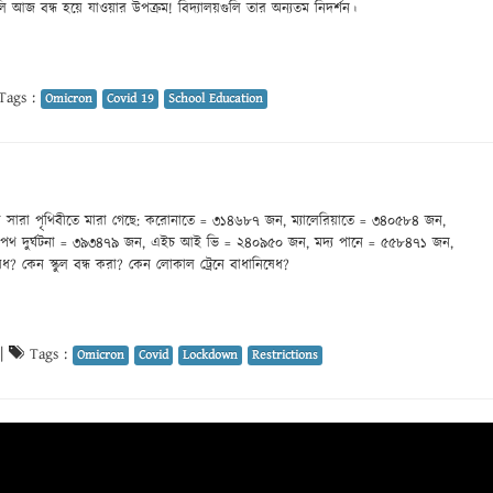
্র গুলি আজ বন্ধ হয়ে যাওয়ার উপক্রম! বিদ্যালয়গুলি তার অন্যতম নিদর্শন।
Tags :
Omicron
Covid 19
School Education
 সারা পৃথিবীতে মারা গেছে: করোনাতে = ৩১৪৬৮৭ জন, ম্যালেরিয়াতে = ৩৪০৫৮৪ জন,
 পথ দুর্ঘটনা = ৩৯৩৪৭৯ জন, এইচ আই ভি = ২৪০৯৫০ জন, মদ্য পানে = ৫৫৮৪৭১ জন,
? কেন স্কুল বন্ধ করা? কেন লোকাল ট্রেনে বাধানিষেধ?
|
Tags :
Omicron
Covid
Lockdown
Restrictions