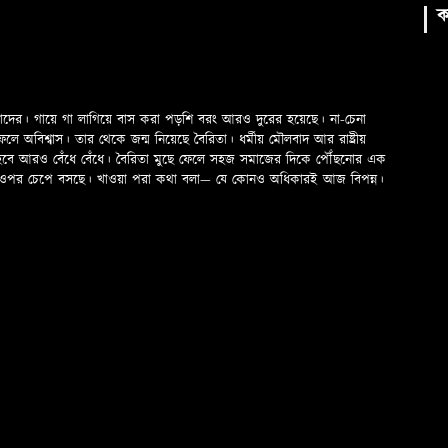
ক
মাদের। গায়ে গা লাগিয়ে বাস করা পড়শি বরং আরও দুরের হয়েছে। না-চেনা
অবিশ্বাস। তার থেকে জন্ম নিয়েছে বৈরিতা। ধর্মীয় মৌলবাদ আর রাষ্ট্রীয়
 হবে আরও বেঁধে বেঁধে। বৈরিতা মুছে ফেলে সহজ সমাজের দিকে পৌঁছনোর এক
ড়ের ওপর চেপে বসছে। খাওয়া পরা কথা বলা—­­ যে কোনও অধিকারই আজ বিপন্ন।