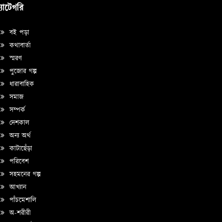
্যাটেগরি
বই পড়া
কথাবার্তা
স্মরণ
পুজোর গল্প
ধারাবাহিক
সমাজ
সম্পর্ক
দেশকাল
অন্য অর্থ
কাটাছেঁড়া
পরিবেশ
সহমনের গল্প
আখ্যান
পাঁচমেশালি
অ-শরীরী