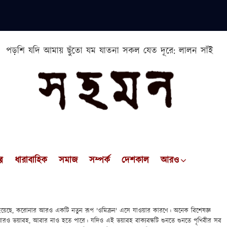
পড়শি যদি আমায় ছুঁতো যম যাতনা সকল যেত দূরে: লালন সাঁই
প
ধারাবাহিক
সমাজ
সম্পর্ক
দেশকাল
আরও
েছে, করোনার আরও একটি নতুন রূপ 'ওমিক্রন' এসে যাওয়ার কারণে। অনেক বিশেষজ্ঞ
ও ভয়াবহ, আবার নাও হতে পারে। যদিও এই ভয়াবহ বাক্যবন্ধটি শুনতে শুনতে পৃথিবীর সব