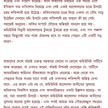
করেছে এবং প্রয়োগ করেছে। ফলে স্বাভাবিক নিয়মেই এক সময়ে এসে
ইতিহাস তার প্রতিশোধ নিয়েছে এবং সেই একই আন্দোলনের মধ্যে উলটো
চরম শক্তিশালী হয়ে উঠেছে। ব্যক্তিপেষণের মধ্যে দিয়ে একদা যে যৌথ গড়ে
উঠেছিল সেখানে যদি উলটো চরম শক্তিশালী হয় তাহলে কী হয় সেটা
সহজেই অনুমেয়। ব্যক্তির দাপটে যৌথের অস্তিত্বই বানচাল হয়ে যায়।
কমিউনিষ্ট বিপ্লবী আন্দোলনের টুকরো টুকরো হয়ে যাওয়া, এবং গত পঞ্চাশ
বছরে কিছুতেই তার পক্ষে ঐক্যবদ্ধ হতে না পারার পেছনে এটি একটি বড়
কারণ।
আমাদের দেশে যাঁরাই গুরুত্ব সহকারে কোনো না কোনো কমিউনিষ্ট পার্টিতে
কাজ করেছেন, বা এখনও করেন, তাঁরাই নিশ্চয়ই দেখেছেন যে, পার্টিতে
ভাবনাচিন্তার স্বাধীনতা ভীষনভাবে সংকুচিত থেকেছে। আজ থেকে যত
পেছনের দিকে যাওয়া যাবে ততই এই প্রবণতার শক্তিশালী অস্তিত্ব দেখা
যাবে। এর কারণ এটা নয় যে, কমিউনিষ্ট আন্দোলন অতীতের তুলনায়
অধিকতর বিকশিত হয়েছে এবং ভাবনাচিন্তারও একটা উল্লম্ফন হয়েছে। তা
নয়, বরং কারণটা উলটো। আসলে কমিউনিষ্ট আন্দোলন বর্তমানে অতীতের
তুলনায় অনেক দুর্বল হয়েছে। এবং যতই আমরা তার গৌরবোজ্জ্বল সময়ের
দিকে তাকাব ততই দেখব এই ব্যক্তিপীড়নের ফাঁস অনেক বেশি শক্তিশালী।