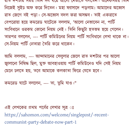
রাত দশটার সময় তিনি সব ঘরে আলো নেভাতে বলতেন। অনেকসময় তিনি
নিজেই সুইচ অফ করে দিতেন। মহা ফ্যাসাদে পড়লাম৷ আমাদের অভ্যেস
রাত জেগে বই পড়া। সে-অভ্যেস বদল করা অসম্ভব। তাই একরাতে
বেপরোয়া হয়ে কমরেড ঘাটেকে বললাম, 'আলো নেভাবেন না, পার্টি
সংবিধানে ওরকম কোনো নিয়ম নেই। তিনি কিছুটা হতভম্ব হয়ে গেলেন।
তারপর বললেন, —- পার্টি কমিউনের নিয়ম পার্টি সংবিধানে লেখা থাকে না।
সে-নিয়ম পার্টি নেতারা তৈরি করে থাকেন।
আমি বললাম, —- আন্দামানের সেলুলার জেলে রাত দশটার পর আলো
জ্বালানো নিষিদ্ধ ছিল, মুক্ত আবহাওয়ায় পার্টি কমিউনেও যদি সেই নিয়ম
মেনে চলতে হয়, তবে আমাকে কলকাতা ফিরে যেতে হবে।
কমরেড ঘাটে বললেন, —- তা, তুমি যাও।"
এই লেখকের প্রথম পর্বের লেখার সূত্র ঃ
https://sahomon.com/welcome/singlepost/-recent-
communist-party-debate-now-part-1