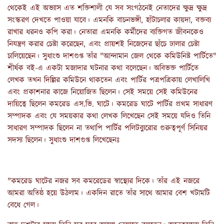
থেকেই এই অভ্যাস এত শক্তিশালী যে সব সংগঠনেই নেতাদের ক্ষুদ্র ক্ষুদ্র
সংস্করণ দেখতে পাওয়া যাবে। এমনকি বাচনভঙ্গী, হাঁটাচলার কায়দা, বক্তব্য
রাখার ধরনও কপি করা। নেতারা এমনকি কর্মীদের ব্যক্তিগত জীবনকেও
নিযন্ত্রণ করার চেষ্টা করেছেন, এবং প্রায়শই নিজেদের ছাঁচে ঢালার চেষ্টা
চালিয়েছেন। সুধাংশু দাশগুপ্ত তাঁর "আন্দামান জেল থেকে কমিউনিষ্ট পার্টিতে"
শীর্ষক বই-এ একটা মজাদার ঘটনার কথা বলেছেন। অবিভক্ত পার্টিতে
লেখক তখন দিল্লির কমিউনে থাকতেন এবং পার্টির পত্রপত্রিকায় লেখালিখি
এবং প্রকাশনার কাজে নিয়োজিত ছিলেন। সেই সময়ে সেই কমিউনের
দায়িত্বে ছিলেন কমরেড এস.ভি. ঘাটে। কমরেড ঘাটে পার্টির প্রথম সাধারণ
সম্পাদক এবং যে সময়কার কথা লেখক লিখেছেন সেই সময়ে যদিও তিনি
সাধারণ সম্পাদক ছিলেন না তথাপি পার্টির পলিটব্যুরোর গুরুত্বপূর্ণ সিনিয়র
সদস্য ছিলেন। সুধাংশু দাশগুপ্ত লিখেছেনঃ
"কমরেড ঘাটের নজর সব কমরেডের স্বাস্থ্যের দিকে। তাঁর এই নজরে
আমরা অতিষ্ঠ হয়ে উঠলাম। একদিন রাতে তাঁর সাথে আমার বেশ খটামটি
বেধে গেল।