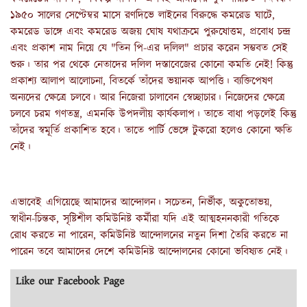
১৯৫০ সালের সেপ্টেম্বর মাসে রণদিভে লাইনের বিরুদ্ধে কমরেড ঘাটে,
কমরেড ডাঙ্গে এবং কমরেড অজয় ঘোষ যথাক্রমে পুরুষোত্তম, প্রবোধ চন্দ্র
এবং প্রকাশ নাম নিয়ে যে "তিন পি-এর দলিল" প্রচার করেন সম্ভবত সেই
শুরু। তার পর থেকে নেতাদের দলিল দস্তাবেজের কোনো কমতি নেই! কিন্তু
প্রকাশ্য আলাপ আলোচনা, বিতর্কে তাঁদের ভয়ানক আপত্তি। ব্যক্তিপেষণ
অন্যদের ক্ষেত্রে চলবে। আর নিজেরা চালাবেন স্বেচ্ছাচার। নিজেদের ক্ষেত্রে
চলবে চরম গণতন্ত্র, এমনকি উপদলীয় কার্যকলাপ। তাতে বাধা পড়লেই কিন্তু
তাঁদের স্বমূর্তি প্রকাশিত হবে। তাতে পার্টি ভেঙ্গে টুকরো হলেও কোনো ক্ষতি
নেই।
এভাবেই এগিয়েছে আমাদের আন্দোলন। সচেতন, নির্ভীক, অকুতোভয়,
স্বাধীন-চিন্তক, সৃষ্টিশীল কমিউনিষ্ট কর্মীরা যদি এই আত্মহননকারী গতিকে
রোধ করতে না পারেন, কমিউনিষ্ট আন্দোলনের নতুন দিশা তৈরি করতে না
পারেন তবে আমাদের দেশে কমিউনিষ্ট আন্দোলনের কোনো ভবিষ্যত নেই।
Like our Facebook Page