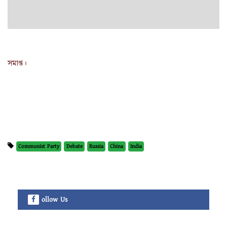
সমাপ্ত।
Communist Party
Debate
Russia
China
India
ollow Us