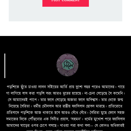
পড়শিকে ছুঁতে চাওয়া লালন সাঁইয়ের আর্তি প্রায় দুশো বছর পরেও আমাদের। গায়ে
গা লাগিয়ে বাস করা পড়শি বরং আরও দুরের হয়েছে। না-চেনা বেড়েছে বৈ কমেনি।
সে আমাদেরই পাপে। তার ফলে বেড়েছে অজ্ঞতা ফলে অবিশ্বাস। তার থেকে জন্ম
নিয়েছে বৈরিতা। ধর্মীয় মৌলবাদ আর রাষ্ট্রীয় ফ্যাসিবাদ ছোবল মারছে। প্রতিরোধে
প্রতিবাদে পড়শিকে আজ থাকতে হবে আরও বেঁধে বেঁধে। বৈরিতা মুছে ফেলে সহজ
সমাজের দিকে পৌঁছনোর এক বিনীত প্রয়াস, ‘সহমন’। ধর্মের মুখোশ পরে ফ্যাসিবাদ
আমাদের ঘাড়ের ওপর চেপে বসছে। খাওয়া পরা কথা বলা—­­ যে কোনও অধিকারই