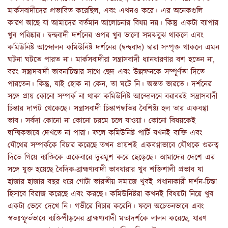
মার্কসবাদীদের প্রভাবিত করেছিল, এবং এখনও করে। এর অনেকগুলি
কারণ আছে যা আমাদের বর্তমান আলোচনার বিষয় নয়। কিন্তু একটা ব্যাপার
খুব পরিষ্কার। দ্বন্দ্ববাদী দর্শনের ওপর খুব ভালো সমঝবুঝ থাকলে এবং
কমিউনিষ্ট আন্দোলন কমিউনিষ্ট দর্শনের (দ্বন্দ্ববাদ) দ্বারা সম্পৃক্ত থাকলে এমন
ঘটনা ঘটতে পারত না। মার্কসবাদীরা সন্ত্রাসবাদী ধ্যানধারণার বশ হতেন না,
বরং সন্ত্রাদবাদী ভাবনাচিন্তার সাথে ছেদ এবং উল্লম্ফনকে সম্পূর্ণতা দিতে
পারতেন। কিন্তু, যাই হোক না কেন, তা ঘটে নি। অন্তত ভারতে। দর্শনের
সঙ্গে প্রায় কোনো সম্পর্ক না থাকা কমিউনিষ্ট আন্দোলনে বরাবরই সন্ত্রাসবাদী
চিন্তার দাপট থেকেছে। সন্ত্রাসবাদী চিন্তাপদ্ধতির বৈশিষ্ট্য হল তার একবগ্গা
ভাব। সর্বদা কোনো না কোনো চরমে চলে যাওয়া। কোনো বিষয়কেই
দ্বান্দ্বিকভাবে দেখতে না পারা। ফলে কমিউনিষ্ট পার্টি যখনই ব্যক্তি এবং
যৌথের সম্পর্ককে বিচার করেছে তখন প্রায়শই একবগ্গাভাবে যৌথকে গুরুত্ব
দিতে গিয়ে ব্যাক্তিকে একেবারে দুরমুশ করে ছেড়েছে। আমাদের দেশে এর
সঙ্গে যুক্ত হয়েছে বৈদিক-ব্রাহ্মণ্যবাদী ভাবধারার খুব শক্তিশালী প্রভাব যা
হাজার হাজার বছর ধরে গোটা ভারতীয় সমাজে খুবই প্রধান্যকারী দর্শন-চিন্তা
হিসাবে বিরাজ করেছে এবং করছে। কমিউনিষ্টরা কখনই বিষয়টা নিয়ে খুব
একটা ভেবে দেখে নি। গভীরে বিচার করেনি। ফলে অচেতনভাবে এবং
স্বতঃস্ফূর্তভাবে ব্যক্তিপীড়নের ব্রাহ্মণ্যবাদী মতাদর্শকে লালন করেছে, ধারণ