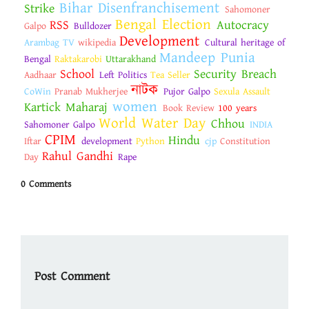
Bihar Disenfranchisement
Strike
Sahomoner
Bengal Election
RSS
Autocracy
Galpo
Bulldozer
Development
Arambag TV
wikipedia
Cultural heritage of
Mandeep Punia
Bengal
Raktakarobi
Uttarakhand
School
Security Breach
Aadhaar
Left Politics
Tea Seller
নাটক
CoWin
Pranab Mukherjee
Pujor Galpo
Sexula Assault
women
Kartick Maharaj
Book Review
100 years
World Water Day
Chhou
Sahomoner Galpo
INDIA
CPIM
Hindu
Iftar
development
Python
cjp
Constitution
Rahul Gandhi
Day
Rape
0 Comments
Post Comment