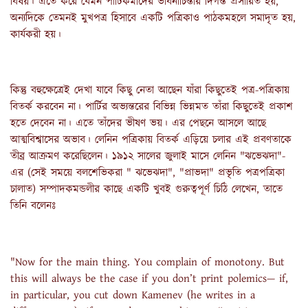
বিষয়। এতে করে যেমন পার্টিকর্মীদের ভাবনাচিন্তার দিগন্ত প্রসারিত হয়,
অন্যদিকে তেমনই মুখপত্র হিসাবে একটি পত্রিকাও পাঠকমহলে সমাদৃত হয়,
কার্যকরী হয়।
কিন্তু বহুক্ষেত্রেই দেখা যাবে কিছু নেতা আছেন যাঁরা কিছুতেই পত্র-পত্রিকায়
বিতর্ক করবেন না। পার্টির অভ্যন্তরের বিভিন্ন ভিন্নমত তাঁরা কিছুতেই প্রকাশ
হতে দেবেন না। এতে তাঁদের ভীষণ ভয়। এর পেছনে আসলে আছে
আত্মবিশ্বাসের অভাব। লেনিন পত্রিকায় বিতর্ক এড়িয়ে চলার এই প্রবণতাকে
তীব্র আক্রমণ করেছিলেন। ১৯১২ সালের জুলাই মাসে লেনিন "ঝভেঝদা"-
এর (সেই সময়ে বলশেভিকরা " ঝভেঝদা", "প্রাভদা" প্রভৃতি পত্রপত্রিকা
চালাত) সম্পাদকমন্ডলীর কাছে একটি খুবই গুরুত্বপূর্ণ চিঠি লেখেন, তাতে
তিনি বলেনঃ
"Now for the main thing. You complain of monotony. But
this will always be the case if you don’t print polemics— if,
in particular, you cut down Kamenev (he writes in a