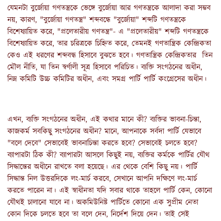
যেমনটা বুর্জোয়া গণতন্ত্রকে ভেঙ্গে বুর্জোয়া আর গণতন্ত্রকে আলাদা করা সম্ভব
নয়, কারণ, "বুর্জোয়া গণতন্ত্র" শব্দবন্ধে "বুর্জোয়া" শব্দটি গণতন্ত্রকে
বিশেষ্যায়িত করে, "প্রলেতারীয় গণতন্ত্র"- এ "প্রলেতারীয়" শব্দটি গণতন্ত্রকে
বিশেষ্যায়িত করে, তার চরিত্রকে চিহ্নিত করে, তেমনই গণতান্ত্রিক কেন্দ্রিকতা
কেও এই ধরণের শব্দবন্ধ হিসাবে বুঝতে হবে। গণতান্ত্রিক কেন্দ্রিকতার তিন
মৌল নীতি, যা তিন স্বর্ণালী সূত্র হিসাবে পরিচিত। ব্যক্তি সংগঠনের অধীন,
নিম্ন কমিটি উচ্চ কমিটির অধীন, এবং সমগ্র পার্টি পার্টি কংগ্রেসের অধীন।
এখন, ব্যক্তি সংগঠনের অধীন, এই কথার মানে কী? ব্যক্তির ভাবনা-চিন্তা,
কাজকর্ম সবকিছু সংগঠনের অধীন? মানে, আপনাকে সর্বদা পার্টি যেভাবে
"বলে দেবে" সেভাবেই ভাবনাচিন্তা করতে হবে? সেভাবেই চলতে হবে?
ব্যাপারটা ঠিক কী? ব্যাপারটা আসলে কিছুই নয়, ব্যক্তির কর্মকে পার্টির যৌথ
সিদ্ধান্তের অধীনে রাখতে বলা হয়েছে। এর থেকে বেশি কিছু নয়। পার্টি
সিদ্ধান্ত নিল উত্তরদিকে লং-মার্চ করবে, সেখানে আপনি দক্ষিণে লং-মার্চ
করতে পারেন না। এই স্বাধীনতা যদি সবার থাকে তাহলে পার্টি কেন, কোনো
যৌথই চালানো যাবে না। অকমিউনিষ্ট পার্টিতে কোনো এক সুপ্রীম নেতা
কোন দিকে চলতে হবে তা বলে দেন, নির্দেশ দিয়ে দেন। তাই সেই