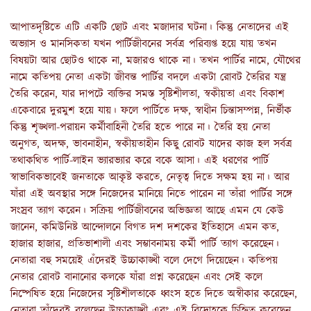
আপাতদৃষ্টিতে এটি একটি ছোট এবং মজাদার ঘটনা। কিন্তু নেতাদের এই
অভ্যাস ও মানসিকতা যখন পার্টিজীবনের সর্বত্র পরিব্যপ্ত হয়ে যায় তখন
বিষয়টা আর ছোটও থাকে না, মজারও থাকে না। তখন পার্টির নামে, যৌথের
নামে কতিপয় নেতা একটা জীবন্ত পার্টির বদলে একটা রোবট তৈরির যন্ত্র
তৈরি করেন, যার দাপটে ব্যক্তির সমস্ত সৃষ্টিশীলতা, স্বকীয়তা এবং বিকাশ
একেবারে দুরমুশ হয়ে যায়। ফলে পার্টিতে দক্ষ, স্বাধীন চিন্তাসম্পন্ন, নির্ভীক
কিন্তু শৃঙ্খলা-পরায়ন কর্মীবাহিনী তৈরি হতে পারে না। তৈরি হয় নেতা
অনুগত, অদক্ষ, ভাবনাহীন, স্বকীয়তাহীন কিছু রোবট যাদের কাজ হল সর্বত্র
তথাকথিত পার্টি-লাইন ভ্যারভ্যার করে বকে আসা। এই ধরণের পার্টি
স্বাভাবিকভাবেই জনতাকে আকৃষ্ট করতে, নেতৃত্ব দিতে সক্ষম হয় না। আর
যাঁরা এই অবস্থার সঙ্গে নিজেদের মানিয়ে নিতে পারেন না তাঁরা পার্টির সঙ্গে
সংস্রব ত্যাগ করেন। সক্রিয় পার্টিজীবনের অভিজ্ঞতা আছে এমন যে কেউ
জানেন, কমিউনিষ্ট আন্দোলনে বিগত দশ দশকের ইতিহাসে এমন কত,
হাজার হাজার, প্রতিভাশালী এবং সম্ভাবনাময় কর্মী পার্টি ত্যাগ করেছেন।
নেতারা বহু সময়েই এঁদেরই উচ্চাকাঙ্খী বলে দেগে দিয়েছেন। কতিপয়
নেতার রোবট বানানোর কলকে যাঁরা প্রশ্ন করেছেন এবং সেই কলে
নিষ্পেষিত হয়ে নিজেদের সৃষ্টিশীলতাকে ধ্বংস হতে দিতে অস্বীকার করেছেন,
নেতারা তাঁদেরই বলেছেন উচ্চাকাঙ্খী এবং এই বিদ্রোহকে চিহ্নিত করেছেন