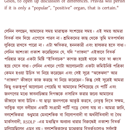
Golos, to open up discussion of differences. Pravda will perish
if it is only a “popular”, “positive” organ, that is certain."
লেনিন বলছেন, আমাদের সময় মারাত্মক সংশয়ের সময়। এই সময় আমরা
বিতর্ক বাদ দিয়ে এগোতে পারব না। শ্রমিকদের কাছ থেকে তুমি মতপার্থক্য
লুকিয়ে রাখতে পারো না। এটা ক্ষতিকর, হননকারী এবং হাস্যকর হতে বাধ্য।
লেনিন আশংকা প্রকাশ করেছিলেন যে, যদি "প্রাভদা" এইভাবে বিতর্ক
পরিহার করে একটা মিষ্টি "ইতিবাচক" কাগজ হয়েই থাকে তবে তা ধ্বংস
হয়ে যেতে বাধ্য। লেনিন এখানে গোটা আলোচনাটা একটা কমিউনিষ্ট পত্রিকা
কেমন হওয়া উচিত তা নিয়ে করেছেন এবং সেই সূত্রে "ঝভেঝদা" আর
"প্রাভদা" কীভাবে কাজ করছে তা নিয়ে করেছেন। কিন্তু সেই সূত্রেই আমরা
কিছু গুরুত্বপূর্ণ আলোচনা পেয়েছি যা আমাদের শিখিয়েছে যে পার্টি এবং
জনগণের মধ্যে ভাবনাচিন্তার দিগন্তকে প্রসারিত করার জন্যে আমাদের
কীভাবে ভাবা উচিত। যা ছাড়া জনগণকে আকৃষ্ট করতে, নেতৃত্ব দিতে সক্ষম,
তাত্ত্বিক বলে বলীয়ান একটি সংগ্রামী পার্টি গড়ে তোলা যায় না। আমরা জানি,
বলশেভিকরা শুধুমাত্র মেনশেভিক বা বিলোপবাদী বা অর্থনীতিবাদী বা বৈধ
মার্কসবাদী, RSDLP -এর মধ্যস্থিত অন্যান্য ধারার বিরুদ্ধেই প্রকাশ্য বিতর্ক
চালিয়েছিলেন এমন নয়। বলশেভিকদের মধ্যেকার বিতর্কগুলোও সর্বদাই