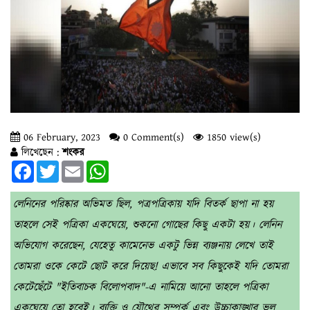
06 February, 2023
0 Comment(s)
1850 view(s)
লিখেছেন :
শংকর
Facebook
Twitter
Email
WhatsApp
লেনিনের পরিষ্কার অভিমত ছিল, পত্রপত্রিকায় যদি বিতর্ক ছাপা না হয়
তাহলে সেই পত্রিকা একঘেয়ে, শুকনো গোছের কিছু একটা হয়। লেনিন
অভিযোগ করেছেন, যেহেতু কামেনেভ একটু ভিন্ন ব্যঞ্জনায় লেখে তাই
তোমরা ওকে কেটে ছোট করে দিয়েছ! এভাবে সব কিছুকেই যদি তোমরা
কেটেছেঁটে "ইতিবাচক বিলোপবাদ"-এ নামিয়ে আনো তাহলে পত্রিকা
একঘেয়ে তো হবেই। ব্যক্তি ও যৌথের সম্পর্ক এবং উচ্চাকাঙ্খার ভুল