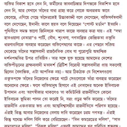
ব্যক্তির বিকাশ হতে দেন নি, কর্মীদের ভাবনাচিন্তার দিগন্তকে বিকশিত হতে
দেন নি, আর যেখানে তাঁদের বাধা গ্রাহ্য করে লোকে অন্যরকম ভাবে
ভেবেছে, এগিয়ে গেছে তাঁদেরকেই উচ্চাকাঙ্খী বলে দেগেছেন, ব্যক্তিসর্বস্ববাদী
বলে দেগেছেন, ইদানীং কালে হয়ত বলে দিয়েছেন "পোস্ট মর্ডান" ইত্যাদি।
পৃথিবীতে সমস্ত ভালো জিনিসকে খারাপ কাজে ব্যবহার করা যায়। এই "লম্বা
হাতওয়ালা নেতারা"ও পার্টি, যৌথ, শৃংখলা, গণতান্ত্রিক কেন্দ্রিকতা প্রভৃতি
ধারণাগুলিকে ব্যবহার করেছেন ব্যক্তিপেষণের কাজে। এর পেছনে সক্রিয়
থেকেছে তাঁদের সন্ত্রাসবাদী রাজনৈতিক বোধ যা পুরোপুরি অদ্বান্দ্বিক
দর্শনপদ্ধতির উপর প্রতিষ্ঠিত। তার সঙ্গে যুক্ত হয়েছে আমাদের দেশের
ব্যক্তিপীড়নের ব্রাহ্মন্যবাদী মতাদর্শ (ব্রিটিশ বিরোধী সন্ত্রাসবাদীরা প্রায় সকলেই
ছিলেন বৈদান্তিক, এটা আপতিক নয়)। আর ঠিকঠাক যে বিশেষণগুলো
প্রকৃতপক্ষে তাঁদের নিজেদের ক্ষেত্রে খাটে সেগুলোকে তাঁরা ব্যবহার করেছেন
অন্যেদের ক্ষেত্রে। ফলে ব্যক্তিমানুষ হিসাবে এই নেতাদের অনেক ইতিবাচক
উপাদান এবং ত্যাগস্বীকার থাকলেও তা কমিউনিষ্ট রাজনীতিতে কোনো
ইতিবাচক ভূমিকা পালন তো করেই নি, বরং প্রচুর ক্ষতি করেছে। তাঁদের
রাজনীতি একপ্রকার ভন্ড এবং আত্মবিশ্বাসহীন রাজনীতিতে পরিণত হয়েছে।
এঁরাই কিন্তু আবার নিজেদের বেলায় দাবি করেছেন চরম গণতন্ত্র। এঁরাই
কিন্তু যথেচ্চ দলিল বিলি করে বেরিয়েছেন। "তিন কমরেডের দলিল", "সাত
কমরেডের দলিল", "বিকল্প দলিল" এসবই আমাদের খুব পরিচিত শব্দবন্ধ।