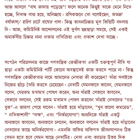
আজ আসলে "বাঘ কাদায় পড়েছে"! ফলে অনেক কিছুই তাকে মেনে নিতে
হচ্ছে, নিতান্ত বাধ্য হয়ে, অনিচ্ছায়। রসিকজনে তো বলেইছেন,
অভদ্রা
বর্ষাকাল/ হরিণ চাটে বাঘের গাল
। কিন্তু ভাবনাচিন্তার মূল ভিত্তিটি বদলায়
নি। আজ, কমিউনিষ্ট আন্দোলনের এই দুর্বল ছন্নছাড়া সময়ে, সেই একই
অমার্কসীয় চিন্তার নানা প্রকার প্রতিক্রিয়া এবং প্রকাশ দেখা যাচ্ছে।
সংগঠন পরিচালনার কাজে গণতান্ত্রিক কেন্দ্রীকতা একটি গুরুত্বপূর্ণ নীতি যা
ছাড়া একটা কমিউনিষ্ট পার্টি কোনো অবস্থাতেই কাজ করতে পারে না। কিন্তু
গণতান্ত্রিক কেন্দ্রীকতার নামে আমাদের নেতারা কী করেছেন? তাঁরা সবাইকে
নিজের ছাঁচে তৈরি করতে চেয়েছেন। নেতাটি যেমনভাবে ভাবেন, যেমনভাবে
বলেন, যেরকম মতামত পোষণ করেন, অন্য যাঁরাই সেভাবে ভাববেন,
সেভাবে বলবেন, সেই রকম মতামত পোষণ করবেন তাঁরাই নেতাদের "গুড
বুক"-এ জায়গা পেয়ে যাবেন। তাঁরাই হয়ে দাঁড়াবেন, "খুব ভালো কমরেড",
" প্রতিভাশালী" "দক্ষ", এবং "নির্ভরযোগ্য"! অন্যদিকে যাঁরাই একটু
অন্যভাবে ভাববেন, অন্যভাবে চলবেন, অন্যভাবে বলবেন তাঁরাই হয়ে দাঁড়াবেন
নেতাদের কাছে অনির্ভরযোগ্য। এমনকি ব্যক্তির ব্যক্তিগত জীবনযাপনও ঠিক
তেমন হতে হবে যেমন আছে নেতাটির। নেতা এবং ক্যাডার উভয় দিক