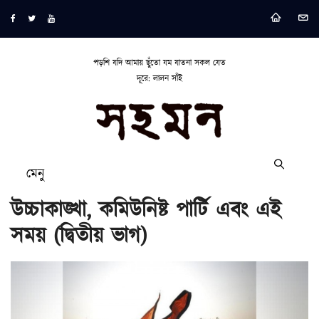
পড়শি যদি আমায় ছুঁতো যম যাতনা সকল যেত
দূরে: লালন সাঁই
মেনু
উচ্চাকাঙ্খা, কমিউনিষ্ট পার্টি এবং এই
সময় (দ্বিতীয় ভাগ)