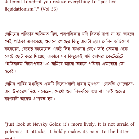
different tone)—if you reduce everything to “positive
liquidationism”." (Vol 35)
লেনিনের পরিষ্কার অভিমত ছিল, পত্রপত্রিকায় যদি বিতর্ক ছাপা না হয় তাহলে
সেই পত্রিকা একঘেয়ে, শুকনো গোছের কিছু একটা হয়। লেনিন অভিযোগ
করেছেন, যেহেতু কামেনেভ একটু ভিন্ন ব্যঞ্জনায় লেখে তাই তোমরা ওকে
কেটে ছোট করে দিয়েছ! এভাবে সব কিছুকেই যদি তোমরা কেটেছেঁটে
"ইতিবাচক বিলোপবাদ"-এ নামিয়ে আনো তাহলে পত্রিকা একঘেয়ে তো
হবেই।
লেনিন পার্টির মধ্যস্থিত একটি বিলোপবাদী ধারার মুখপত্র "নেভস্কি গোলোস"-
এর উদাহরণ দিয়ে বলেছেন, দেখো ওরা বিতর্ককে ভয় না। তাই ওদের
কাগজটা অনেক প্রাণবন্ত হয়।
"Just look at Nevsky Golos: it’s more lively. It is not afraid of
polemics. It attacks. It boldly makes its point to the bitter