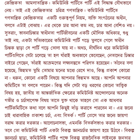
কেন্দ্রিকতা আমলাতান্ত্রিক। কমিউনিষ্ট পার্টিতে পার্টি এই সিদ্ধান্ত যৌথভাবে
নেয়। তাই এই কেন্দ্রিকতার চরিত্র গণতান্ত্রিক। কমিউনিষ্ট পার্টিতে
গণতান্ত্রিক কেন্দ্রিকতার একটি গুরুত্বপূর্ণ নিয়ম, ব্যক্তি সংগঠনের অধীন,
বলতে এটাই বোঝায়। এর থেকে চার আনা কম নয়, চার আনা বেশিও নয়।
সুতরাং, ভাবনাচিন্তার স্বাধীনতা পার্টিজীবনের একটি মৌলিক অধিকার, শুধু
তাই নয়, একটা সত্যিকারের কমিউনিষ্ট পার্টি গড়ে তুলতে গেলে স্বাধীন
চিন্তক ছাড়া সে পার্টি গড়ে তোলা যায় না। অথচ, দীর্ঘদিন ধরে কমিউনিষ্ট
পার্টিগুলিতে যেটা চলেছে তা হল যাঁরাই অন্যভাবে ভেবেছেন, নেতাদের চিন্তার
বাইরে গেছেন, তাঁরাই আক্রমণের লক্ষ্যবস্তুতে পরিণত হয়েছেন। তাঁদের বলা
হয়েছে, ভিন্নমত তুমি তোমার মনের মধ্যে রেখে দাও, কিন্তু প্রকাশ কোরো
না। ধরুন, কোনো একটি বিষয়ে আপনার ভিন্নমত আছে। আপনি আপনার
কমিটিতে তা বলতে পারেন। কিন্তু যদি সেটা বড় ধরণের কোনো তাত্ত্বিক
বিষয় হয়, জাতীয় বা আন্তর্জাতিক ক্ষেত্রের কমিউনিষ্ট আন্দোলনের অনেক
গভীর ও চর্চাসাপেক্ষ বিষয় তাতে যুক্ত থাকে তাহলে তো এক আধবার
পার্টিকমিটিতে কথা বলে আপনি কিছুই দাঁড় করাতে পারবেন না। এর জন্যে
চাই ধারাবাহিক প্রকাশ্য চর্চা, এবং বিতর্ক। পার্টি প্রেসে তার জন্যে জায়গা
বরাদ্দ করার দরকার। আলোচনাসভা, এমনকি বিতর্কসভাও করার দরকার।
তবে তো কমিউনিষ্ট পার্টি একটা বিকল্প জ্ঞানচর্চার জায়গা হয়ে উঠবে। বিকল্প
জ্ঞানচর্চা ছাড়া, কমিউনিষ্ট পার্টির পক্ষে বিকল্প রাজনৈতিক লাইনকে জনতার