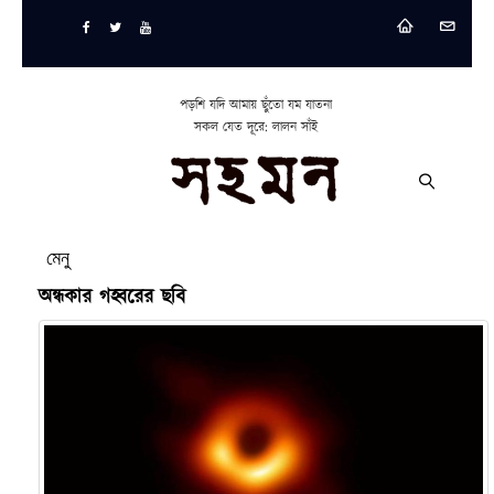
পড়শি যদি আমায় ছুঁতো যম যাতনা
সকল যেত দূরে: লালন সাঁই
মেনু
অন্ধকার গহ্বরের ছবি