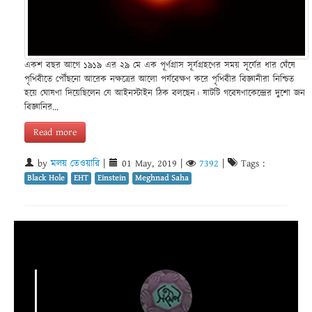
একশ বছর আগে ১৯১৯ এর ২৯ মে এক পূর্ণগ্রাস সূর্যগ্রহণের সময় সূর্যের ধার ঘেঁষে
পৃথিবীতে পৌঁছনো আরেক নক্ষত্রের আলো পর্যবেক্ষণ করে পৃথিবীর বিজ্ঞানীরা নিশ্চিত
হয়ে ঘোষণা দিয়েছিলেন যে আইনস্টাইন ঠিক বলছেন। ষাটটি গবেষণাকেন্দ্রের দুশো জন
বিজ্ঞানির...
Read more
by
মলয় তেওয়ারি
|
01 May, 2019
|
7392
|
Tags :
Black Hole
EHT
Einstein
Meghnad Saha