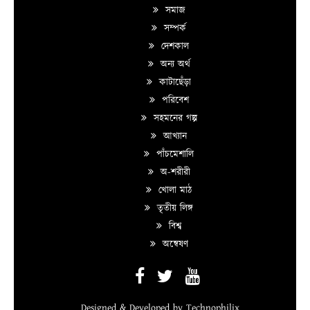
সমাজ
সম্পর্ক
দেশকাল
অন্য অর্থ
কাটাছেঁড়া
পরিবেশ
সহমনের গল্প
আখ্যান
পাঁচমেশালি
অ-শরীরী
খোলা মাঠ
তৃতীয় লিঙ্গ
বিশ্ব
অন্বেষণ
Designed & Developed by
Technophilix