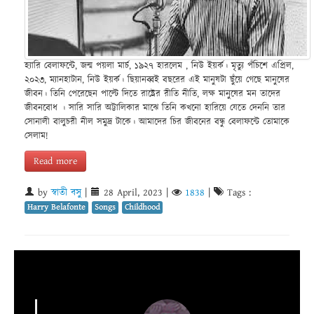
হ্যারি বেলাফন্টে, জন্ম পয়লা মার্চ, ১৯২৭ হারলেম , নিউ ইয়র্ক। মৃত্যু পঁচিশে এপ্রিল,
২০২৩, ম্যানহাটান, নিউ ইয়র্ক। ছিয়ানব্বই বছরের এই মানুষটা ছুঁয়ে গেছে মানুষের
জীবন। তিনি পেরেছেন পাল্টে দিতে রাষ্ট্রের রীতি নীতি, লক্ষ মানুষের মন তাদের
জীবনবোধ । সারি সারি অট্টালিকার মাঝে তিনি কখনো হারিয়ে যেতে দেননি তার
সোনালী বালুচরী নীল সমুদ্র টাকে। আমাদের চির জীবনের বন্ধু বেলাফন্টে তোমাকে
সেলাম!
Read more
by
স্বাতী বসু
|
28 April, 2023
|
1838
|
Tags :
Harry Belafonte
Songs
Childhood