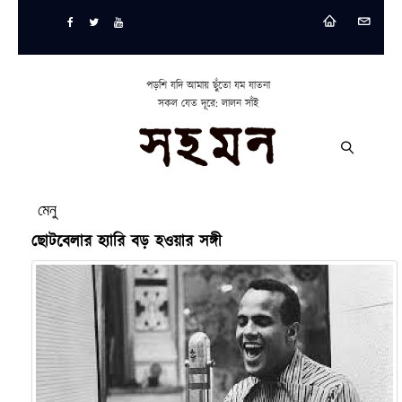
পড়শি যদি আমায় ছুঁতো যম যাতনা
সকল যেত দূরে: লালন সাঁই
মেনু
ছোটবেলার হ্যারি বড় হওয়ার সঙ্গী