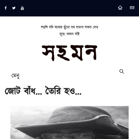
পড়শি যদি আমায় ছুঁতো যম যাতনা সকল যেত
দূরে: লালন সাঁই
মেনু
জোট বাঁধ... তৈরি হও...