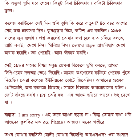
কি অদ্ভুত! তুমি মরে গেলে। কিছুটা বিনা চিকিৎসায়। বাকিটা চিকিৎসার
ভুলে।
কলেজ ক্যান্টিনের সেই দিন গুলি ভুলি কি করে বাচ্চুদা? ৪০ বছর আগের
সেই ভরা শ্রাবণের দিন। কৃষ্ণচূড়ার নিচে, স্কটিশ এর ক্যান্টিন। ১৯৮৪
সালের জুন জুলাই। প্রশ্ন করলেই তোমার লম্বা চুলে হাত চালিয়ে বলতে,
আমি বলছি। দেখে নিস। মিলিয়ে নিস। তোমার অদ্ভুত আত্মবিশ্বাস দেখে
অবাক হয়েছি। ভয় পেয়েছি। আজ স্বীকার করছি।
সেই ১৯৮৪ সালের বিষন্ন সবুজ মেঘলা বিকেলে তুমি বলতে, আমরা
সিপিএমের দলতন্ত্র ভেঙে দিয়েছি। আমরা কংগ্রেসের কফিনে পেরেক পুঁতে
দিয়েছি। তোরা কলেজে ইউনিয়নের ভোটে জিতেছিস। আমাদের ছেলেরা
প্রেসিডেন্সি, অন্য কলেজে জিতছে। সামনে বিহারের আররোয়ালের ঘটনা।
জোট বাঁধছে সবাই। IPF তৈরি হল। এই আগুন ছড়িয়ে পড়বে। শুধু দেখে
যা ।
বাচ্চুদা, I am sorry। এই ভাবে আগুন ছড়ায় না। কিন্তু তোমার কথা গুলি
আগুনের ফুলকির মত রয়ে গিয়েছে। আজও। মনের গভীরে।
তখন কোথায় ফ্যাসিস্ট মোদী! কোথায় বিজেপি! আরএসএস? ওরা সংসদে