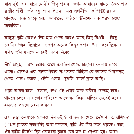
মাত্র দুই! ওরা মানে মোদীর পিতৃ পুরুষ। তখন আমাদের সামনে ৪০০ পার
রাজীব গাঁধী। তাঁর বন্ধু শ্যাম পিত্রদা। নব্য অর্থনীতি। কম্পিউটার। যা
মানুষের কাজ কেড়ে নেয়। আমাদের আঠারো উনিশের রক্ত গরম হওয়া
স্বাভাবিক।
বাচ্ছুদা তুমি কোনও দিন হাত পেতে কারও কাছে কিছু নিওনি। কিছু
চাওনি। শুধুই বিলোতে। ডাক্তার অনেক কিছুর ওপর "না" করেছিলেন।
যদিও তুমি মানতে না সেই এসব নিষেধ।
দীর্ঘ অসুস্থ । মাস ছয়েক আগে একদিন খেতে চাইলে। বললাম ক্লাবে
এসো। কোনও এক মানবাধিকার সংগঠনের মিছিলে যোগদানের শিয়ালদহ
থেকে এলে। বললে , হেঁটে এলাম। বুঝলি, ফার্স্ট ক্লাস আছি।
প্রচুর আড্ডা হলো। বললে, দেখ এই এসব কাজ চালিয়ে যেতেই হবে।
থামলে চলবে না। তোর পরিবেশ আন্দোলন কিন্তু চালিয়ে যেতেই হবে।
সমস্যায় পড়লে ফোন করিস।
রাম ছাড়া তোমাকে কোনও দিন হুইস্কি বা ভদকা খেতে দেখিনি। স্নেহাশিসদা
( প্রেস ক্লাবের সভাপতি) আজ বললেন, তুমি ওঁর স্ত্রীর সঙ্গে পড়তে। তাই
ওঁর কঠিন নির্দেশ ছিল তোমাকে ক্লাবে যেন মদ না দেওয়া হয়। কারণ