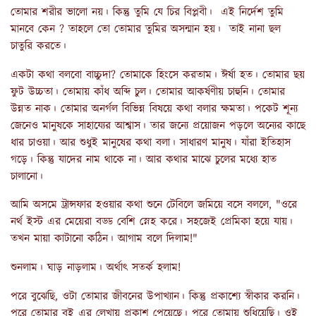
তোমার শরীর ভালো নয়। কিন্তু তুমি যে চির বিপ্লবী। এই নির্দেশ তুমি
মানবে কেন ? তাহলে তো তোমার তুমির অসন্মান হয়। তাই নানা ছল
চাতুরি করতে।
একটা কথা বলবো বাচ্চুদা? তোমাকে হিংসে করতাম। ঈর্ষা হত। তোমার ছয়
ফুট উচ্চতা। তোমায় কাঁধ অব্দি চুল। তোমার আকর্ষণীয় চাহুনি। তোমার
উন্নত নাক। তোমার অনর্গল বিভিন্ন বিষয়ে কথা বলার ক্ষমতা। পকেট শূন্য
জেনেও মানুষকে সাহায্যের আশ্বাস। তার জন্যে প্রয়োজন পড়লে অন্যের কাছে
ধার চাওয়া। আর শুধুই মানুষের কথা বলা। সাধারণ মানুষ। যাঁরা ইতিহাস
গড়ে। কিন্তু যাদের নাম থাকে না। আর কথার মাঝে চুলের মধ্যে হাত
চালানো।
আমি অসমে ট্রান্সফার হওয়ার কথা শুনে টেবিলে জমিয়ে বসে বললে, "ওরে
নর্থ ইস্ট এর মেয়েরা বড্ড বেশি স্নেহ করে। সহজেই প্রেমিকা হয়ে যায়।
তখন মায়া কাটানো কঠিন। আগাম বলে দিলাম!"
শুনলাম। ঘাড় নাড়লাম। অর্থাৎ সতর্ক হলাম!
পরে বুঝেছি, ওটা তোমার জীবনের উপাখ্যান। কিন্তু প্রকাশ্যে স্বীকার করনি।
পরে তোমার বই এর লেখায় প্রকাশ পেয়েছে। পরে তোমায় শুধিয়েছি। ওই