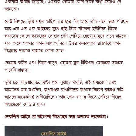
একসঙ্গে আড্ডা দিয়েছে। এমনকি তোমার কোন দাঁতে ব্যথা সেটাও সে
জানতো।
কেউ লিখছে, তুমি যখন স্কটিশ এর ছাত্র, কি ভাবে প্রতি বছর ছাত্র পরিষদ
আর এর এস এফ আইয়ের মুখে ছাই দিয়ে স্টুডেন্ট ইউনিয়ন জিতে
ভক্তদের কোলে কলেজের লোহার গেট পেরিয়ে হেদুয়ার মুখে এসে নামতে।
সারা অঙ্গে তোমার তখন লাল আবির। উত্তর কলকাতার রাজপথে তখন
বিপ্লবের দামামা বাজতে শোনা যেত!
তোমার কঠিন এবং বিরল অসুখ, তোমার ভুল চিকিৎসা তোমাকে দমাতে
পারেনি বাচ্চুদা।
তুমি চলে যাওয়ার ৬০ ঘণ্টা পরে বুঝতে পারছি, এই মধ্যমেধা এবং
আমাদের মত মধ্যবিত্ত, কুপমণ্ডুক বাঙালিদের জগতে বিচরণ করেও তুমি
আসলে অনেকটাই এগিয়েছিলে। তাই শেষ যাত্রায় জিতে বেরিয়ে গিয়েছ
অশ্বমেধের ঘোড়ার মত।
দেবাশিস আইচ যে বইগুলো লিখেছেন তার অন্যতম দহননামা।