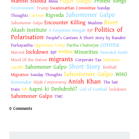
Pujor Galpo
Manish Sisodia
Protest Songs
Messi
Environment
Trump
Swaminathan Committee
Sunday
Sahomoner Galpo
Rigveda
Thoughts
Cartoon
River
Encounter Killing
Sahomoner Galpo
Muslims
Politics of
Akash Institute
A Forgotten Bengali
BJP
Polarisation
Peoplel's Canteen A Short story by Ranabir
corona
Purkayastha
Opposition Unity
Partha Chatterjee
lockdown
Minorities
Marxist
BJP
বর্ণপরিচয়
Neonatal Death
migrants
Mood Of the Nation
Corporate Tax
Mahatma
Short Story
Sahomoner Galpo
Gandhi
football
Sahomoner Galpo
WHO
Migration
Sunday Thoughts
Anish Khan
homemaker
Hijab Controversy
The last
Aapni ki DeshdrohI?
train
SIR
God of Football
lockdown
Sahomoner Galpo
TMC
0 Comments