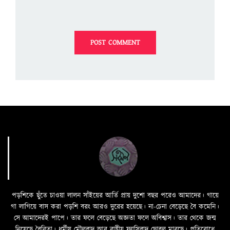
পড়শিকে ছুঁতে চাওয়া লালন সাঁইয়ের আর্তি প্রায় দুশো বছর পরেও আমাদের। গায়ে
গা লাগিয়ে বাস করা পড়শি বরং আরও দুরের হয়েছে। না-চেনা বেড়েছে বৈ কমেনি।
সে আমাদেরই পাপে। তার ফলে বেড়েছে অজ্ঞতা ফলে অবিশ্বাস। তার থেকে জন্ম
নিয়েছে বৈরিতা। ধর্মীয় মৌলবাদ আর রাষ্ট্রীয় ফ্যাসিবাদ ছোবল মারছে। প্রতিরোধে