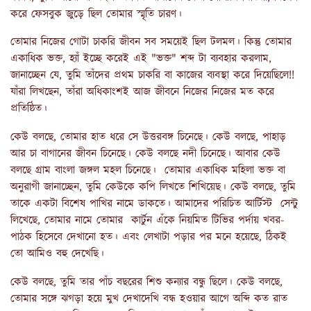
করে ফেসবুক জুড়ে ছিল তোমার স্মৃতি চারণ।
তোমার নিজের গোটা চাকরি জীবন সব সময়েই ছিল টলমল। কিন্তু তোমার
একাধিক ভক্ত, হ্যাঁ ইচ্ছে করেই এই "ভক্ত" শব্দ টা ব্যবহার করলাম,
জানাচ্ছেন যে, তুমি তাঁদের প্রথম চাকরি বা কাজের ব্যবস্থা করে দিয়েছিলে!!
যাঁরা লিখছেন, তাঁরা অধিকাংশই আজ জীবনে নিজের নিজের মত করে
প্রতিষ্ঠিত।
কেউ বলছে, তোমার হাত ধরে সে উত্তরবঙ্গ চিনেছে। কেউ বলছে, পাহাড়
আর চা বাগানের জীবন চিনেছে। কেউ বলছে নদী চিনেছে। আবার কেউ
বলছে গ্রাম বাংলা জঙ্গল মহল চিনেছে। তোমার একাধিক মহিলা ভক্ত বা
অনুরাগী জানাচ্ছেন, তুমি কেউকে কপি লিখতে শিখিয়েছ। কেউ বলছে, তুমি
তাকে একটা বিশেষ পাখির নামে ডাকতে। আমাদের পরিচিত আর্টিস্ট সেন্টু
লিখেছে, তোমার নামে তোমার কার্টুন এঁকে নিয়মিত টিভির পর্দায় খবর-
পাঠক হিসেবে দেখানো হত। এবং লেখাটা পড়ার পর মনে হয়েছে, ঠিকই
তো আমিও বহু দেখেছি।
কেউ বলছে, তুমি তার পাঁচ বছরের শিশু কন্যার বন্ধু ছিলে। কেউ বলছে,
তোমার সঙ্গে ঝগড়া হয়ে মুখ দেখাদেখি বন্ধ হওয়ার আগে অব্দি কত রাত