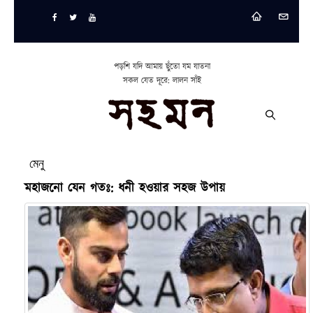
পড়শি যদি আমায় ছুঁতো যম যাতনা
সকল যেত দূরে: লালন সাঁই
মেনু
মহাজনো যেন গতঃ: ধনী হওয়ার সহজ উপায়