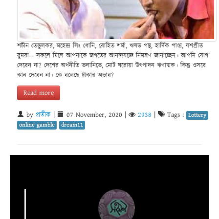
শচীন তেন্ডুলকর, মহেন্দ্র সিং ধোনি, রোহিত শর্মা, ঋষভ পন্থ, হার্দিক পাণ্ড্য, যশপ্রীত
বুমরা— সকলে মিলে আপনাকে জগতের আনন্দযজ্ঞে নিমন্ত্রণ জানাচ্ছেন। আপনি যোগ
দেবেন না? দেশের অর্থনীতি তলানিতে, মোট ঘরোয়া উৎপাদন ঋণাত্মক। কিন্তু ওসবে
কান দেবেন না। কে বলেছে টাকার অভাব?
Read more
by
প্রতীক
|
07 November, 2020
|
2938
|
Tags :
Lottery
online gamble
dream11