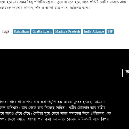
ললে হবে না। এমন কিছু পজিটিভ শ্লোগান তুলে আনতে হবে, যাতে প্রতিটি ভোটার ভাবতে বাধ্য
 জোট’কে ক্ষমতায় আনলে, তাঁর ও ভালো হতে পারে, ব্যক্তিগত স্তরে।
Tags :
Rajasthan
Chattishgarh
Madhya Pradesh
India Alliance
BJP
ক
মাদের। গায়ে গা লাগিয়ে বাস করা পড়শি বরং আরও দুরের হয়েছে। না-চেনা
অবিশ্বাস। তার থেকে জন্ম নিয়েছে বৈরিতা। ধর্মীয় মৌলবাদ আর রাষ্ট্রীয়
 হবে আরও বেঁধে বেঁধে। বৈরিতা মুছে ফেলে সহজ সমাজের দিকে পৌঁছনোর এক
ড়ের ওপর চেপে বসছে। খাওয়া পরা কথা বলা—­­ যে কোনও অধিকারই আজ বিপন্ন।