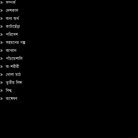
সম্পর্ক
দেশকাল
অন্য অর্থ
কাটাছেঁড়া
পরিবেশ
সহমনের গল্প
আখ্যান
পাঁচমেশালি
অ-শরীরী
খোলা মাঠ
তৃতীয় লিঙ্গ
বিশ্ব
অন্বেষণ