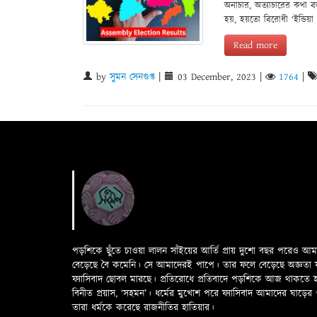
অনাচার, অত্যাচারের কথা ব
হয়, হয়তো বিরোধী ‘ইন্ডিয়া
Read more
by
সুমন সেনগুপ্ত
|
03 December, 2023
|
1764
|
পড়শিকে ছুঁতে চাওয়া লালন সাঁইয়ের আর্তি প্রায় দুশো বছর পরেও আ
বেড়েছে বৈ কমেনি। সে আমাদেরই পাপে। তার ফলে বেড়েছে অজ্ঞতা ফলে 
ফ্যাসিবাদ ছোবল মারছে। প্রতিরোধে প্রতিবাদে পড়শিকে আজ থাকতে
বিনীত প্রয়াস, ‘সহমন’। ধর্মের মুখোশ পরে ফ্যাসিবাদ আমাদের ঘা
তারা ধর্মকে করেছে রাজনীতির হাতিয়ার।