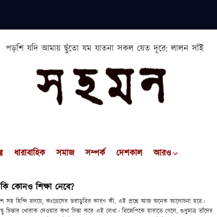
পড়শি যদি আমায় ছুঁতো যম যাতনা সকল যেত দূরে: লালন সাঁই
প
ধারাবাহিক
সমাজ
সম্পর্ক
দেশকাল
আরও
 কি কোনও শিক্ষা নেবে?
প্রদেশ সহ হিন্দি বলয়ে, কংগ্রেসের ভরাডুবির কারণ কী, এই প্রশ্নে আজ অনেক আলোচনা হবে।
 চিন্তার খোরাক দেওয়ার কথা চিন্তা করে এই লেখা। বিজেপিকে হারাতে গেলে, শুধুমাত্র তাঁদের