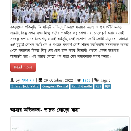
কংগ্রেসের শক্তিবৃদ্ধি কি সত্যিই দারিদ্র্যদূরীকরণে সহায়ক হবে? এ প্রশ্ন মৌলিকভাবে
জরুরী, কিন্তু এখন লক্ষ্য হিন্দু রাষ্ট্রের শকটকে শুধু রোখা নয়, ভেঙ্গে চূর্ণ করাও। সেই
সংকল্প রূপায়নের ভিত গড়বে এই কর্মসূচি, সেই প্রত্যাশা কোটি কোটি মানুষের। তাছাড়া
এই মুহূর্তে দেশের সংবিধান ও গণতন্ত্র রক্ষার্থে মোদী-শাহর ফ্যাসিবাদী সরকারকে ক্ষমতা
থেকে সরানোর বিকল্প কিছু নেই।তার জন্য সমস্ত বিরোধী পক্ষকে একটা জায়গায়
আসতেই হবে। এই ভারত জোরো পদ যাত্রা সেই সম্ভাবনাকে সবল করবে।
Read more
by
শঙ্কর রায়
|
29 October, 2022
|
1953
|
Tags :
Bharat Jodo Yatra
Congress Revival
Rahul Gandhi
RSS
BJP
আমার অভিজ্ঞতা- ভারত জোড়ো যাত্রা