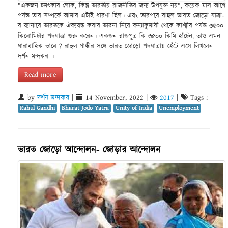
"একজন চমৎকার লোক, কিন্তু ভারতীয় রাজনীতির জন্য উপযুক্ত নয়", কয়েক মাস আগে
পর্যন্ত তার সম্পর্কে আমার এটাই ধারণা ছিল। এবং তারপরে রাহুল ভারত জোড়ো যাত্রা-
র ব্যানারে ভারতকে ঐক্যবদ্ধ করার ভাবনা নিয়ে কন্যাকুমারী থেকে কাশ্মীর পর্যন্ত ৩৫০০
কিলোমিটার পদযাত্রা শুরু করেন। একজন রাজপুত্র কি ৩৫০০ কিমি হাঁটেন, তাও এমন
ধারাবাহিক ভাবে ? রাহুল গান্ধীর সঙ্গে ভারত জোড়ো পদযাত্রায় হেঁটে এসে লিখলেন
দর্শন মন্দকর ।
Read more
by
দর্শন মন্দকর
|
14 November, 2022
|
2017
|
Tags :
Rahul Gandhi
Bharat Jodo Yatra
Unity of India
Unemployment
ভারত জোড়ো আন্দোলন- জোড়ার আন্দোলন