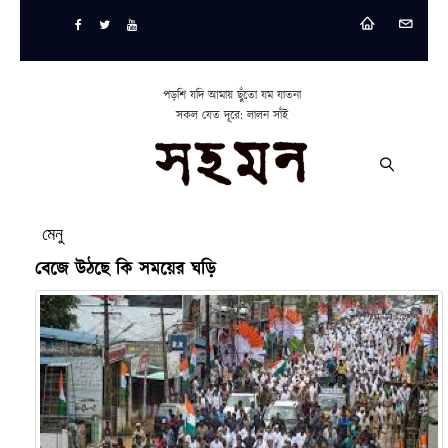
পড়শি যদি আমায় ছুঁতো যম যাতনা
সকল যেত দূরে: লালন সাঁই
মেনু
বেজে উঠছে কি সময়ের ঘড়ি