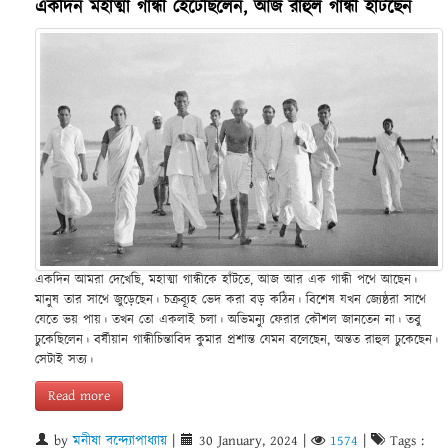
একদিন মহাত্মা গান্ধী হেঁটেছিলেন, আজ রাহুল গান্ধী হাঁটছেন
একদিন আমরা দেখেছি, মহাত্মা গান্ধীকে হাঁটতে, আজ আর এক গান্ধী পথে আছেন।
মানুষ তার সাথে জুড়েছেন। চক্রব্যূহ ভেদ করা বড় কঠিন। বিশেষ যখন জ্যেষ্ঠরা সাথে
যেতে ভয় পায়। তখন তো একলাই চলা। অভিমন্যু ফেরার কৌশল জানতেন না। তবু
ঢুকেছিলেন। বর্ষীয়ান গান্ধীচিন্তাবিদ কুমার প্রশান্ত যেমন বলেছেন, অন্তত রাহুল ঢুকেছেন।‌
সেটাই‌ সত্য।
Read more
by
মনীষা বন্দ্যোপাধ্যায়
|
30 January, 2024
|
1574
|
Tags :