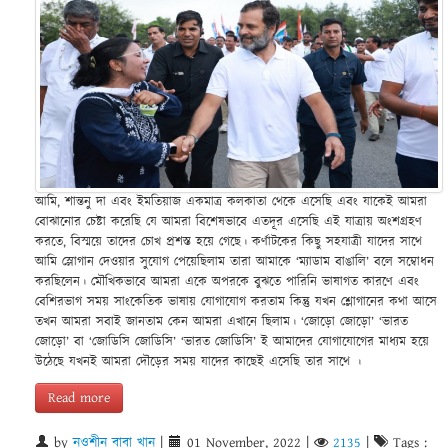
আমি, শান্তনু দা এবং ইমতিয়াজ একমাত্র কলকাতা থেকে এসেছি এবং যাকেই আমরা
বোঝানোর চেষ্টা করেছি যে আমরা বিশেষভাবে এতদূর এসেছি এই যাত্রায় অংশগ্রহণ
করতে, বিস্ময়ে তাদের চোখ প্রশস্ত হয়ে গেছে। কর্ণাটকের কিছু সহযাত্রী যাদের সাথে
আমি স্লোগান দেওয়ার সুযোগ পেয়েছিলাম তারা আমাকে ‘ম্যাডাম বাঙালি’ বলে সম্বোধন
করছিলেন। মৌখিকভাবে আমরা একে অপরকে বুঝতে পারিনি ভাষাগত কারণে এবং
বেশিরভাগ সময় সাংকেতিক ভাষায় যোগাযোগ করতাম কিন্তু যখন শ্লোগানের কথা আসে
তখন আমরা সবাই জানতাম কেন আমরা এখানে ছিলাম। ‘জোড়ো জোড়ো’ ‘ভারত
জোড়ো’ বা ‘জোডিসি জোডিসি’ ‘ভারত জোডিসি’ ই আমাদের যোগাযোগের মাধ্যম হয়ে
উঠেছে যখনই আমরা দৌড়ের সময় যাদের কাছেই এসেছি তার সাথে ।
Read more
by
নওশীন বাবা খান
|
01 November, 2022
|
2135
|
Tags :