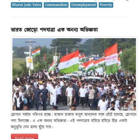
Bharat Jodo Yatra
Communalism
Unemployment
Poverty
ভারত জোড়ো পদযাত্রা এক অনন্য অভিজ্ঞতা
স্লোগান গর্জনে পরিণত হচ্ছে। হাজার হাজার মানুষ আনন্দের সঙ্গে হেঁটে চলেছে, স্লোগানে
গলা মিলাচ্ছে। এ এক অনন্য অভিজ্ঞতা। এই পদযাত্রায় হাঁটতে হাঁটতে তীব্র একটা
অনুভূতি যেন হৃদয় ছুঁয়ে যায়।
Read more