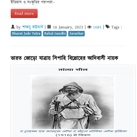
ইতিহাস ও সংস্কৃতির পরম্পরা।
Read more
by
শান্তনু ভট্টাচার্য
|
16 January, 2023
|
1685
|
Tags :
Bharat Jodo Yatra
Rahul Gandhi
Savarkar
ভারত জোড়ো যাত্রায় সিপাহি বিদ্রোহের আদিবাসী নায়ক