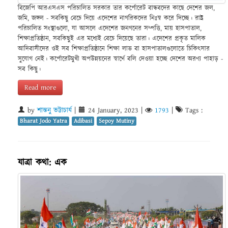
বিজেপি আরএসএস পরিচালিত সরকার তার কর্পোরেট বান্ধবদের কাছে দেশের জল,
জমি, জঙ্গল - সবকিছু বেচে দিয়ে এদেশের নাগরিকদের নিঃস্ব করে দিচ্ছে। রাষ্ট্র
পরিচালিত সংস্থাগুলো, যা আসলে এদেশের জনগনের সম্পত্তি, মায় হাসপাতাল,
শিক্ষাপ্রতিষ্ঠান, সবকিছুই এর মধ্যেই বেচে দিয়েছে তারা। এদেশের প্রকৃত মালিক
আদিবাসীদের ওই সব শিক্ষাপ্রতিষ্ঠানে শিক্ষা লাভ বা হাসপাতালগুলোতে চিকিৎসার
সুযোগ নেই। কর্পোরেটমুখী অপউন্নয়নের স্বার্থে বলি দেওয়া হচ্ছে দেশের অরণ্য পাহাড় -
সব কিছু।
Read more
by
শান্তনু ভট্টাচার্য
|
24 January, 2023
|
1793
|
Tags :
Bharat Jodo Yatra
Adibasi
Sepoy Mutiny
যাত্রা কথা: এক