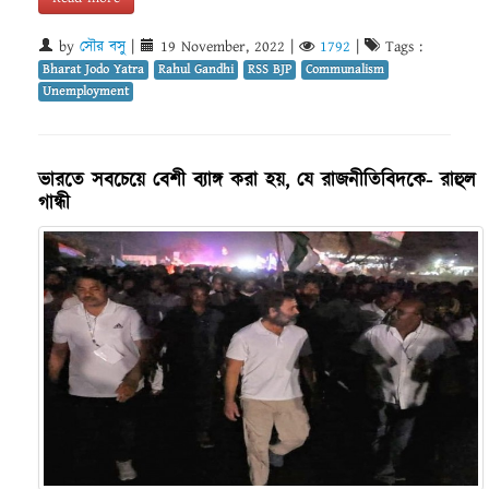
by
সৌর বসু
|
19 November, 2022
|
1792
|
Tags :
Bharat Jodo Yatra
Rahul Gandhi
RSS BJP
Communalism
Unemployment
ভারতে সবচেয়ে বেশী ব্যাঙ্গ করা হয়, যে রাজনীতিবিদকে- রাহুল
গান্ধী