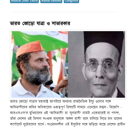
Bharat Jodo Yatra
Rahul Gandhi
Congress
ভারত জোড়ো যাত্রা ও সাভারকার
ভারত জোড়ো যাত্রার মহারাষ্ট্র চ্যাপটারে অন্যান্য রাজনৈতিক ইস্যু গুলোর সঙ্গে
আদিবাসীদের জমির অধিকারের গুরুত্বপূর্ণ বিষয়টি সামনে এনেছেন রাহুল। বিজেপি -
আরএসএস'র মুখিয়াদের ওই 'আদিবাসী' বা ‘মূলবাসী' নামটা একেবারেই না পসন্দ,
তাঁরা দেশের ওই বিশাল সংখ্যক মানুষকে 'জঙ্গল বাসী' বলে চালিয়ে দিতে চান তাদের
কর্পোরেট লুঠেরাদের স্বার্থে। সংবেদনশীল এই ইস্যুটার সঙ্গে জড়িয়ে আছে দেশের প্রাচীন