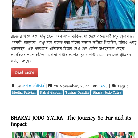
রাহুলের পাশে এসে দাঁড়াচ্ছেন এমন এমন ব্যক্তিত্ব, যা দেখে অনেকেরই চক্ষু চড়কগাছ।
এমনকী, রাহুলকে 'পাপ্পু' বলে কটাক্ষ করা যাঁদের অভ্যাস দাঁড়িয়ে গিয়েছিল, তাঁরাও একটু
থমকেছেন। এই পদযাত্রায় ঐতিহ্যের বিস্তার দেখা গেল যেদিন জওহরলাল নেহরু
প্রদৌহিত্রর পাশে হাঁটলেন মহাত্মা গান্ধীর প্রপৌত্র তুষার গান্ধী। মনে হল সেই ট্রাডিশন
সমানে চলছে।
Read more
by
প্রশান্ত ভট্টাচার্য
|
28 November, 2022
|
1655
|
Tags :
Medha Patekar
Rahul Gandhi
Tushar Gandhi
Bharat Jodo Yatra
BHARAT JODO YATRA- The Journey So Far and its
Impact