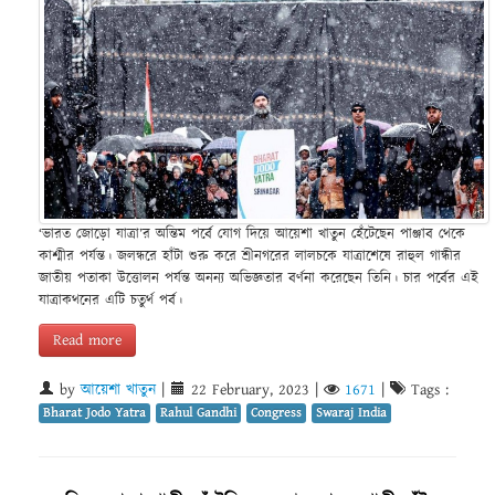
‘ভারত জোড়ো যাত্রা’র অন্তিম পর্বে যোগ দিয়ে আয়েশা খাতুন হেঁটেছেন পাঞ্জাব থেকে
কাশ্মীর পর্যন্ত। জলন্ধরে হাঁটা শুরু করে শ্রীনগরের লালচকে যাত্রাশেষে রাহুল গান্ধীর
জাতীয় পতাকা উত্তোলন পর্যন্ত অনন্য অভিজ্ঞতার বর্ণনা করেছেন তিনি। চার পর্বের এই
যাত্রাকথনের এটি চতুর্থ পর্ব।
Read more
by
আয়েশা খাতুন
|
22 February, 2023
|
1671
|
Tags :
Bharat Jodo Yatra
Rahul Gandhi
Congress
Swaraj India