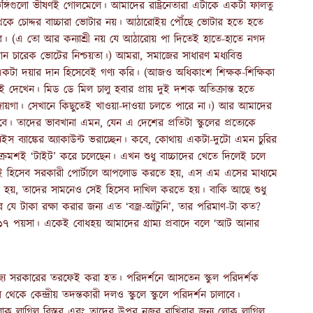
িভঙ্গিগুলো ভীষণই গোলমেলে। আমাদের রাষ্ট্রনেতারা এটাকে একটা ফালতু
কে চোদ্দর বাচ্চারা ভোটার নয়। আঠারোইয় পৌঁছে ভোটার হতে হতে
াবে। (এ তো আর কন্যাশ্রী নয় যে আঠারোয় পা দিতেই হাতে-হাতে নগদ
ন চারেক ভোটের নিশ্চয়তা।) আমরা, সমাজের সাধারণ মধ্যবিত্ত
একটা দয়ার দান হিসেবেই গণ্য করি। (আজও অধিকাংশ শিক্ষক-শিক্ষিকা
দেখেন। মিড ডে মিল চালু হবার প্রায় দুই দশক অতিক্রান্ত হতে
ার জায়গা। সেখানে কিছুতেই খাওয়া-দাওয়া চলতে পারে না।) আর আমাদের
ে। তাদের ভাবখানা এমন, যেন এ দেশের প্রতিটা স্কুলের প্রত্যেকে
ইস ব্যাঙ্কের অ্যাকাউন্ট ভরাচ্ছেন। কবে, কোথায় একটা-দুটো এমন চুরির
্রমশই ‘টাইট’ করে চলেছেন। এখন শুধু বাচ্চাদের খেতে দিলেই চলে
সেই হিসেব সরকারী পোর্টালে আপলোড করতে হয়, এস এম এসের মাধ্যমে
র হয়, তাদের সামনেও সেই হিসেব দাখিল করতে হয়। বাকি আছে শুধু
যে টাকা রক্ষা করার জন্য এত ‘বজ্র-আঁটুনি’, তার পরিমাণ-টা কত?
াকা ১৭ পয়সা। একেই বোধহয় আমাদের গ্রাম্য প্রবাদে বলে ‘আট আনার
াজ্য সরকারের তরফেই করা হত। পরিদর্শনে আসতেন স্কুল পরিদর্শক
েকে কেন্দ্রীয় তদন্তকারী দলও স্কুলে স্কুলে পরিদর্শন চালাবে।
 “লোক লাগিল বিস্তর এবং তাদের উপর নজর রাখিবার জন্য লোক লাগিল