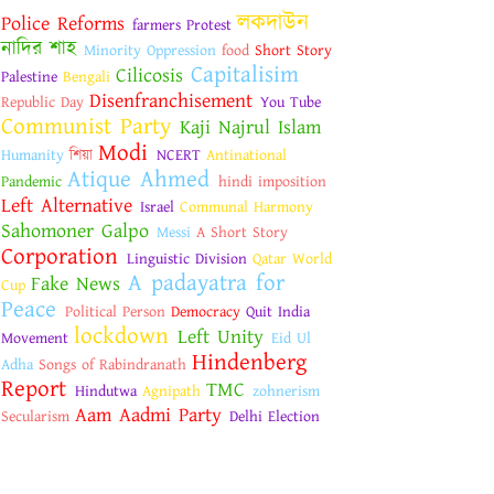
লকদাউন
Police Reforms
farmers Protest
নাদির শাহ
Minority Oppression
food
Short Story
Capitalisim
Cilicosis
Palestine
Bengali
Disenfranchisement
Republic Day
You Tube
Communist Party
Kaji Najrul Islam
Modi
Humanity
শিয়া
NCERT
Antinational
Atique Ahmed
Pandemic
hindi imposition
Left Alternative
Israel
Communal Harmony
Sahomoner Galpo
Messi
A Short Story
Corporation
Linguistic Division
Qatar World
A padayatra for
Fake News
Cup
Peace
Political Person
Democracy
Quit India
lockdown
Left Unity
Movement
Eid Ul
Hindenberg
Adha
Songs of Rabindranath
Report
TMC
Hindutwa
Agnipath
zohnerism
Aam Aadmi Party
Secularism
Delhi Election