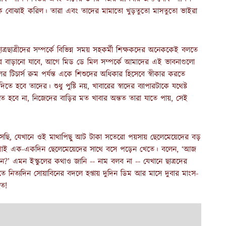
ন্দুক বোঝাই করিল। তারা এবং তাদের মামাতো খুড়তুতো মাসতুতো ভাইরা
া ছাত্রছাত্রীদের সম্পর্কে বিভিন্ন সময় সহকর্মী শিক্ষকদের অনেককেই বলতে
দ পরে বাড়ানো যাবে, আগে মিড ডে মিল সম্পর্কে আমাদের এই ভাবনাগুলো
র টিচার্স রুম পর্যন্ত একে শিশুদের অধিকার হিসেবে স্বীকার করতে
হবে তাদের। শুধু পুষ্টি নয়, খাবারের স্বাদের ব্যাপারটাকে যথেষ্ট
তে হবে না, নিজেদের বাড়ির মত খাবার অন্তত তারা যাতে পায়, সেই
েখে এসেছি, যেখানে ওই মাথাপিছু আট টাকা সতেরো পয়সায় ছেলেমেয়েদের বড়
রমশাই এক-একদিন ছেলেমেয়েদের সাথে বসে পড়েন খেতে। বলেন, ‘আজ
ন?’ এমন ইস্কুলের কথাও জানি -- নাম বলব না -- যেখানে ছাত্রদের
পাতে নিত্যদিন সোয়াবিনের বদলে হপ্তায় দুদিন ডিম আর মাসে দুবার মাংস-
হত!