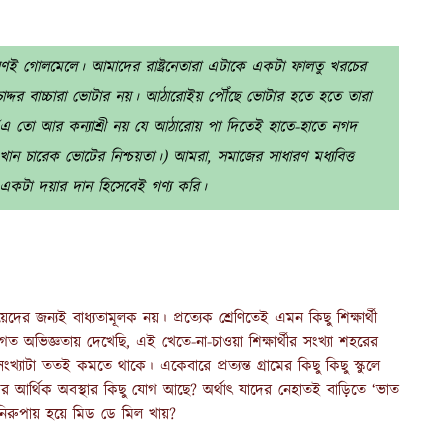
 ভীষণই গোলমেলে। আমাদের রাষ্ট্রনেতারা এটাকে একটা ফালতু খরচের
দ্দর বাচ্চারা ভোটার নয়। আঠারোইয় পৌঁছে ভোটার হতে হতে তারা
। (এ তো আর কন্যাশ্রী নয় যে আঠারোয় পা দিতেই হাতে-হাতে নগদ
ান চারেক ভোটের নিশ্চয়তা।) আমরা, সমাজের সাধারণ মধ্যবিত্ত
 একটা দয়ার দান হিসেবেই গণ্য করি।
 জন্যই বাধ্যতামূলক নয়। প্রত্যেক শ্রেণিতেই এমন কিছু শিক্ষার্থী
গত অভিজ্ঞতায় দেখেছি, এই খেতে-না-চাওয়া শিক্ষার্থীর সংখ্যা শহরের
যাটা ততই কমতে থাকে। একেবারে প্রত্যন্ত গ্রামের কিছু কিছু স্কুলে
দের আর্থিক অবস্থার কিছু যোগ আছে? অর্থাৎ যাদের নেহাতই বাড়িতে ‘ভাত
 নিরুপায় হয়ে মিড ডে মিল খায়?