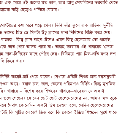
জ এক ঘেয়ে ওই জলের মত ডাল, আর আলু-সোয়াবিনের তরকারি খেতে
 আমরা বাড়ি ছেড়েও পালিয়ে যেতাম।”
াস্টারের কথা মনে পড়ে গেল। তিনি তাঁর স্কুলে এক অভিনব দুর্নীতি
োজ তাদের মিড-ডে মিলটা উঁচু ক্লাসের দাদা-দিদিদের বিক্রি করে দেয়।
বাচ্চারা। কিন্তু ক্লাস নাইন-টেনেও এমন কিছু ছেলেমেয়ে তো থাকেই,
 থেকে ভাত খেয়ে আসত পারে না। তারাই সচরাচর ওই খাবারের ‘ক্রেতা’
সেই দাদা-দিদিদের কাছে পৌঁছে দেয়। বিনিময়ে পায় মিল-প্রতি নগদ দশ
বলি কিনে খায়।
ির্দিষ্ট ডায়েট-চার্ট পেয়ে যাবেন। সেখানে প্রতিটি শিশুর জন্য বয়সানুযায়ী
ওয়া আছে। বরাদ্দ চাল, ডাল, তেলের পরিমাণও নির্দিষ্ট। কিন্তু মুশকিল
রি। খাবারে – বিশেষ করে শিশুদের খাবারে—স্বাদেরও যে একটা
ালুম ভুলে গেছেন। যে যেন ছোট ছোট ছেলেমেয়েদের নয়, আমার মত বুকে
ড ডে মিলে দৈবাৎ কোনোদিন একটা ডিম দেওয়া হলে, সেদিন ছেলেমেয়েদের
রোটাই কি পুষ্টির লোভে? জিভ বলে কি কোনো ইন্দ্রিয় শিশুদের মুখে থাকে