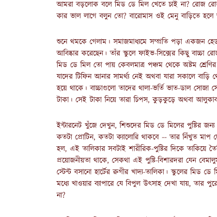
আমরা বড়লোক বলে মিড ডে মিল খেতে চাই না? রোজ রো
কার ভাল লাগে বলুন তো? বারোমাস ওই মেনু বাড়িতে হলে
শুনে থমকে গেলাম। সমাজমাধ্যমে সম্প্রতি পড়া একজন হেডম
আবিষ্কার করেছেন। তাঁর স্কুলে ফাইভ-সিক্সের কিছু বাচ্চা র
মিড ডে মিল তো পায় কেবলমাত্র পঞ্চম থেকে অষ্টম শ্রেণির 
যাদের টিফিন আনার সামর্থ্য নেই অথবা যারা সকালে বাড়ি
হয়ে থাকে। বাচ্চাগুলো তাদের থালা-ভর্তি ভাত-ডাল সোজা 
টাকা। সেই টাকা নিয়ে তারা চিপস, কুড়কুড়ে অথবা আলুকা
ইন্টারনেট খুঁজে দেখুন, শিশুদের মিড ডে মিলের পুষ্টির জন্য ন
কতটা প্রোটিন, কতটা ক্যালোরি থাকবে -- তার নিঁখুত মাপ দে
হল, এই তালিকার সবটাই শারীরিক-পুষ্টির দিকে তাকিয়ে তৈ
প্রয়োজনীয়তা থাকে, সেকথা এই পুষ্টি-বিশারদরা যেন বেম
স্টেন্ট বসানো হার্টের রুগীর খাদ্য-তালিকা। স্কুলের মি
মধ্যে খাওয়ার ব্যাপারে যে বিপুল উৎসাহ দেখা যায়, তার পু
না?