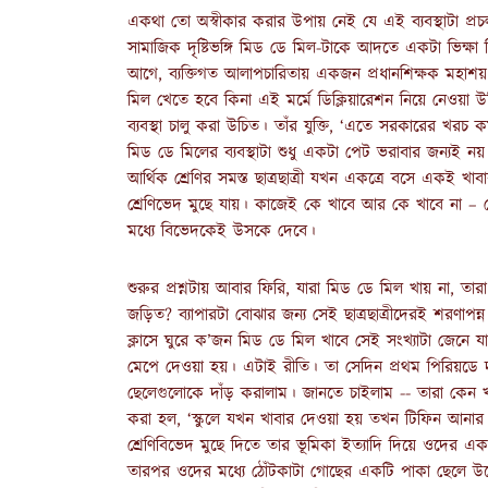
একথা তো অস্বীকার করার উপায় নেই যে এই ব্যবস্থাটা প্রচ
সামাজিক দৃষ্টিভঙ্গি মিড ডে মিল-টাকে আদতে একটা ভিক্ষ
আগে, ব্যক্তিগত আলাপচারিতায় একজন প্রধানশিক্ষক মহাশয় ব
মিল খেতে হবে কিনা এই মর্মে ডিক্লিয়ারেশন নিয়ে নেওয়া উচি
ব্যবস্থা চালু করা উচিত। তাঁর যুক্তি, ‘এতে সরকারের 
মিড ডে মিলের ব্যবস্থাটা শুধু একটা পেট ভরাবার জন্যই নয়।
আর্থিক শ্রেণির সমস্ত ছাত্রছাত্রী যখন একত্রে বসে একই 
শ্রেণিভেদ মুছে যায়। কাজেই কে খাবে আর কে খাবে না – সেই 
মধ্যে বিভেদকেই উসকে দেবে।
শুরুর প্রশ্নটায় আবার ফিরি, যারা মিড ডে মিল খায় না, তারা
জড়িত? ব্যাপারটা বোঝার জন্য সেই ছাত্রছাত্রীদেরই শরণাপন্ন
ক্লাসে ঘুরে ক’জন মিড ডে মিল খাবে সেই সংখ্যাটা জেনে য
মেপে দেওয়া হয়। এটাই রীতি। তা সেদিন প্রথম পিরিয়ডে দ
ছেলেগুলোকে দাঁড় করালাম। জানতে চাইলাম -- তারা কেন খাব
করা হল, ‘স্কুলে যখন খাবার দেওয়া হয় তখন টিফিন আনা
শ্রেণিবিভেদ মুছে দিতে তার ভূমিকা ইত্যাদি দিয়ে ওদের 
তারপর ওদের মধ্যে ঠোঁটকাটা গোছের একটি পাকা ছেলে উঠ