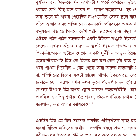
মুশকিল হল, মিড-ডে মিল ব্যাপারটা সম্পর্কে আমাদের দৃষ্ট
খরচের বেশি কিছু মনে করেন না। কারণ সহজবোধ্য। ছয় থে
তারা স্কুলে কী খাবার পেয়েছিল না-পেয়েছিল সেসব ভুলে য
পঁচিশ হাজার এবং প্রতিদানে এক-একটি পরিবারের অন্তত খা
মানুষজন মিড-ডে মিলকে দেখি গরীব ছাত্রদের জন্য নিছক 
এটাকে পঠন-পাঠন ব্যহতকারী একটা উটকো ঝঞ্ঝাট হিসেবেই 
চললেও এখনও তাঁদের ধারণা -- স্কুলটা শুধুমাত্র পড়াশুন
শিক্ষা-নিয়ামকরা ওটাকে দেখেন একটা দুর্নীতির আড়ত হিসেব
হেডমাস্টারমশাই মিড ডে মিলের চাল-ডাল-তেল চুরি করে স্যু
খবর পাওয়া গিয়েছিল – সেই থেকে তারা তাদের নজরদারি ক
না, প্রতিদিনের হিসেব একটা জাবেদা খাতায় টুকতে হয়, 
জানাতে হয়। তারপর যখন তখন স্কুলে পরিদর্শক দল হাজি
বোধহয় উপগ্রহ চিত্র অথবা ড্রোন মারফৎ নজরদারিটাই। আর 
প্রাথমিক ছাত্রপিছু ৫টাকা ৪৫ পয়সা, উচ্চ-প্রাথমিকে ৮ট
ধনেপাতা, তার আবার ক্যাশমেমো!’
এতদিন মিড ডে মিল সংক্রান্ত যাবতীয় পরিদর্শনের কাজ র
অথবা বিডিও অফিসের কর্মীরা। সম্প্রতি খবরে প্রকাশ, এবার থ
রবীন্দ্রনাথের ‘তোতাকাহিনি’-র ভাষা ধার করে বলতে হয়,