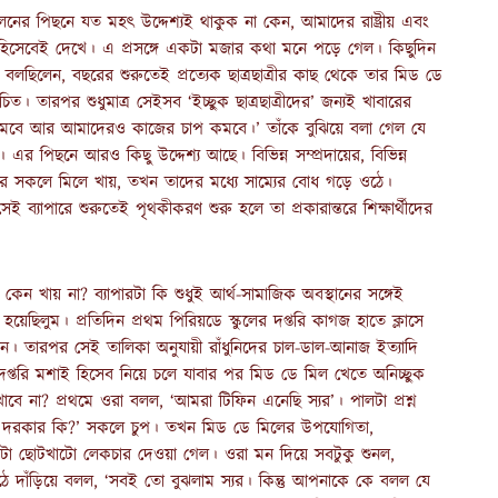
লনের পিছনে যত মহৎ উদ্দেশ্যই থাকুক না কেন, আমাদের রাষ্ট্রীয় এবং
া হিসেবেই দেখে। এ প্রসঙ্গে একটা মজার কথা মনে পড়ে গেল। কিছুদিন
লছিলেন, বছরের শুরুতেই প্রত্যেক ছাত্রছাত্রীর কাছ থেকে তার মিড ডে
ত। তারপর শুধুমাত্র সেইসব ‘ইচ্ছুক ছাত্রছাত্রীদের’ জন্যই খাবারের
খরচ কমবে আর আমাদেরও কাজের চাপ কমবে।’ তাঁকে বুঝিয়ে বলা গেল যে
 এর পিছনে আরও কিছু উদ্দেশ্য আছে। বিভিন্ন সম্প্রদায়ের, বিভিন্ন
খাবার সকলে মিলে খায়, তখন তাদের মধ্যে সাম্যের বোধ গড়ে ওঠে।
ব্যাপারে শুরুতেই পৃথকীকরণ শুরু হলে তা প্রকারান্তরে শিক্ষার্থীদের
 কেন খায় না? ব্যাপারটা কি শুধুই আর্থ-সামাজিক অবস্থানের সঙ্গেই
 হয়েছিলুম। প্রতিদিন প্রথম পিরিয়ডে স্কুলের দপ্তরি কাগজ হাতে ক্লাসে
ান। তারপর সেই তালিকা অনুযায়ী রাঁধুনিদের চাল-ডাল-আনাজ ইত্যাদি
প্তরি মশাই হিসেব নিয়ে চলে যাবার পর মিড ডে মিল খেতে অনিচ্ছুক
ে না? প্রথমে ওরা বলল, ‘আমরা টিফিন এনেছি স্যর’। পালটা প্রশ্ন
র দরকার কি?’ সকলে চুপ। তখন মিড ডে মিলের উপযোগিতা,
একটা ছোটখাটো লেকচার দেওয়া গেল। ওরা মন দিয়ে সবটুকু শুনল,
ে দাঁড়িয়ে বলল, ‘সবই তো বুঝলাম স্যর। কিন্তু আপনাকে কে বলল যে