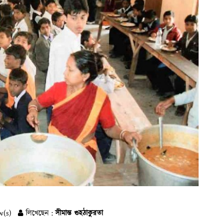
w(s)
লিখেছেন :
সীমান্ত গুহঠাকুরতা