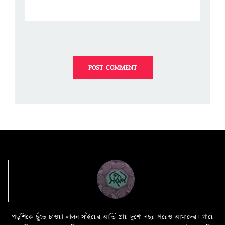
পড়শিকে ছুঁতে চাওয়া লালন সাঁইয়ের আর্তি প্রায় দুশো বছর পরেও আমাদের। গায়ে