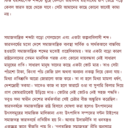
কিন্ত ধর্মনিরপেক্ষ শব্দকে মুছে ফেললে ভারতবর্ষ মহাতীর্থের রূপ ভেঙে পড়ে
কেবল ভারত হয়ে থেকে যাবে। সেটা আমাদের কাছে কোনো ভাবেই কাম্য
নয়।
সমাজতান্ত্রিক শব্দটা বড়ো গোলমেলে এবং একটা কল্পনাবিলাসী শব্দ।
ভারতবর্ষের মতো দেশে সমাজতান্ত্রিক ব্যবস্থা সার্বিক ও সার্থকভাবে বাস্তবিয়
হওয়াটা সমাজতান্ত্রিক শব্দের মতোই প্রহেলিকাময়। তার একটা বড়ো কারণ
রাষ্ট্রনেতাদের তেমন মানসিক গরজ এবং কোনো দায়বদ্ধতা নেই সাধারণ
মানুষের প্রতি। সাধারণ মানুষ তাদের কাছে একটা ভোট মাত্র। তাও সেটা
পাঁচশো টাকা, কিংবা পাঁচ কেজি চাল অথবা অন্যান্য প্রকল্প দিয়ে কেনা যায়।
মিথ্যা প্রতিশ্রুতি আরো জোরালো কাজ করে। তা না হলে মিথ্যা মামলা ধর্ষণ,
দেশদ্রোহী তকমা। তাতেও কাজ না হলে ভারাটে গুণ্ডা বা সুপারি কিলার দিয়ে
প্রাণ ভোমরাটাকেই উড়িয়ে দাও। ভোটার নেই ভোটও নেই সহজ পদ্ধতি।
তবুও সদ্য স্বাধীন দেশের কর্মকর্তারা সেই চেষ্টার বীজ অঙ্কুরিত করেছিল।
ভারতবর্ষকে সমাজতান্ত্রিক রাষ্ট্র হিসাবে ঘোষণা করা হলেও উৎপাদনের
উৎসসমূহের সামাজিক মালিকানা এবং উৎপাদিত সম্পদের বন্টন টাইপের
সমাজতন্ত্র ভারতবর্ষে প্রতিষ্ঠিত হয় নি। আবার উদারনীতি বা ধনতন্ত্রও
একচ্ছত্র ভাবে স্বীকৃতি পায় নি। ‘গণতান্ত্রিক সমাজতন্ত্র’ নীতি অনুসারে