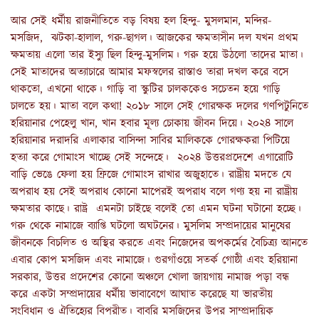
আর সেই ধর্মীয় রাজনীতিতে বড় বিষয় হল হিন্দু- মুসলমান, মন্দির-
মসজিদ, ঝটকা-হালাল, গরু-ছাগল। আজকের ক্ষমতাসীন দল যখন প্রথম
ক্ষমতায় এলো তার ইস্যু ছিল হিন্দু-মুসলিম। গরু হয়ে উঠলো তাদের মাতা।
সেই মাতাদের অত্যাচারে আমার মফস্বলের রাস্তাও তারা দখল করে বসে
থাকতো, এখনো থাকে। গাড়ি বা স্কুটির চালককেও সচেতন হয়ে গাড়ি
চালতে হয়। মাতা বলে কথা! ২০১৮ সালে সেই গোরক্ষক দলের গণপিটুনিতে
হরিয়ানার পেহেলু খান, খান হবার মূল্য চোকায় জীবন দিয়ে। ২০২৪ সালে
হরিয়ানার দরাদরি এলাকার বাসিন্দা সাবির মালিককে গোরক্ষকরা পিটিয়ে
হত্যা করে গোমাংস খাচ্ছে সেই সন্দেহে। ২০২৪ উত্তরপ্রদেশে এগারোটি
বাড়ি ভেঙে ফেলা হয় ফ্রিজে গোমাংস রাখার অজুহাতে। রাষ্ট্রীয় মদতে যে
অপরাধ হয় সেই অপরাধ কোনো মাপেরই অপরাধ বলে গণ্য হয় না রাষ্ট্রীয়
ক্ষমতার কাছে। রাষ্ট্র এমনটা চাইছে বলেই তো এমন ঘটনা ঘটানো হচ্ছে।
গরু থেকে নামাজে ব্যাপ্তি ঘটলো অঘটনের। মুসলিম সম্প্রদায়ের মানুষের
জীবনকে বিচলিত ও অস্থির করতে এবং নিজেদের অপকর্মের বৈচিত্র্য আনতে
এবার কোপ মসজিদ এবং নামাজে। গুরগাঁওয়ে সতর্ক গোষ্ঠী এবং হরিয়ানা
সরকার, উত্তর প্রদেশের কোনো অঞ্চলে খোলা জায়গায় নামাজ পড়া বন্ধ
করে একটা সম্প্রদায়ের ধর্মীয় ভাবাবেগে আঘাত করেছে যা ভারতীয়
সংবিধান ও ঐতিহ্যের বিপরীত। বাবরি মসজিদের উপর সাম্প্রদায়িক