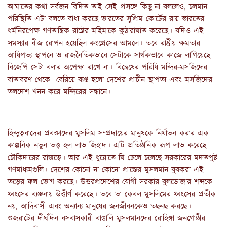
আঘাতের কথা সর্বজন বিদিত তাই সেই প্রসঙ্গে কিছু না বললেও, চলমান
পরিস্থিতি এটা বলতে বাধ্য করছে ভারতের সুপ্রিম কোর্টের রায় ভারতের
ধর্মনিরপেক্ষ গণতান্ত্রিক রাষ্ট্রের মহিমাকে কুঠারাঘাত করেছে। যদিও এই
সমস্যার বীজ রোপন হয়েছিল কংগ্রেসের আমলে। তবে রাষ্ট্রীয় ক্ষমতার
আধিপত্য স্থাপনে ও রাজনৈতিকভাবে সেটাকে সার্থকভাবে কাজে লাগিয়েছে
বিজেপি সেটা বলার অপেক্ষা রাখে না। বিদ্বেষের পরিধি মন্দির-মসজিদের
বাতাবরণ থেকে বেরিয়ে ব্যপ্ত হলো দেশের প্রাচীন স্থাপত্য এবং মসজিদের
তলদেশ খনন করে মন্দিরের সন্ধানে।
হিন্দুত্ববাদের প্রবক্তাদের মুসলিম সম্প্রদায়ের মানুষকে নির্যাতন করার এক
কাল্পনিক নতুন তত্ত্ব হল লাভ জিহাদ। এটি প্রতিষ্ঠানিক রূপ লাভ করেছে
চৌকিদারের রাজত্বে। আর এই ধুয়োতে ঘি ঢেলে চলেছে সরকারের মদতপুষ্ট
গণমাধ্যমগুলি। দেশের কোনো না কোনো প্রান্তের মুসলমান যুবকরা এই
তত্ত্বের ফল ভোগ করছে। উত্তরপ্রদেশের যোগী সরকার বুলডোজার শব্দকে
ধ্বংসের ব্যঞ্জনায় উত্তীর্ণ করেছে। তবে তা কেবল মুসলিমের ধ্বংসের প্রতীক
নয়, আদিবাসী এবং অন্যান্য মানুষের জনজীবনকেও তছনছ করছে।
গুজরাটের দীর্ঘদিন বসবাসকারী বাঙালি মুসলমানদের রোহিঙ্গা জনগোষ্ঠীর