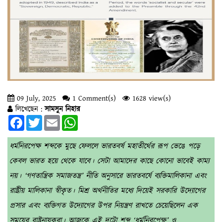
09 July, 2025
1 Comment(s)
1628 view(s)
লিখেছেন :
সামসুন নিহার
Facebook
Twitter
Email
WhatsApp
ধর্মনিরপেক্ষ শব্দকে মুছে ফেললে ভারতবর্ষ মহাতীর্থের রূপ ভেঙে পড়ে
কেবল ভারত হয়ে থেকে যাবে। সেটা আমাদের কাছে কোনো ভাবেই কাম্য
নয়। ‘গণতান্ত্রিক সমাজতন্ত্র’ নীতি অনুসারে ভারতবর্ষে ব্যক্তিমালিকানা এবং
রাষ্ট্রীয় মালিকানা স্বীকৃত। মিশ্র অর্থনীতির মধ্যে দিয়েই সরকারি উদ্যোগের
প্রসার এবং ব্যক্তিগত উদ্যোগের উপর নিয়ন্ত্রণ রাখতে চেয়েছিলেন এক
সময়ের রাষ্ট্রনায়করা। আজকে এই দুটো শব্দ ‘ধর্মনিরপেক্ষ’ ও