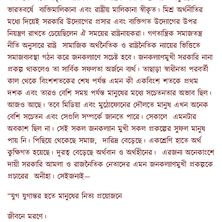
ভারতবর্ষে ব্যক্তিমালিকানা এবং রাষ্ট্রীয় মালিকানা স্বীকৃত। মিশ্র অর্থনীতির
মধ্যে দিয়েই সরকারি উদ্যোগের প্রসার এবং ব্যক্তিগত উদ্যোগের উপর
নিয়ন্ত্রণ রাখতে চেয়েছিলেন ঐ সময়ের রাষ্ট্রনায়করা। গণতান্ত্রিক সমাজতন্ত্র
নীতি অনুসারে রাষ্ট্র সামাজিক অর্থনৈতিক ও রাষ্ট্রনৈতিক ন্যায়ের ভিত্তিতে
সমাজব্যবস্থা গঠন করে জনকল্যাণে সচেষ্ট হবে। জনকল্যাণমুখী সরকারি নানা
প্রকল্প থাকলেও তা সার্বিক সফলতা অর্জনে ব্যর্থ। তাছাড়া স্বাধীনতা পরবর্তী
কাল থেকে বিংশশতকের শেষ পর্যন্ত এমন কী একবিংশ শতকে প্রথম
দশক এবং তারও বেশি সময় পর্যন্ত মানুষের মধ্যে সচেতনতার অভাব ছিল।
আজও আছে। তবে মিডিয়া এবং মুঠোফোনের দৌলতে মানুষ এখন অনেক
বেশি সচেতন এবং সেগুলি সম্পর্কে জানতে পারে। সেকালে এমনটার
অবকাশ ছিল না। সেই সকল জনকল্যান মুখী সকল প্রকল্পের সুফল মানুষ
পায় নি। পিছিয়ে থেকেছে সমাজ, দারিদ্র বেড়েছে। একশ্রেণি হাতে অর্থ
কুক্ষিগত হয়েছে। দূরত্ব বেড়েছে অর্থবান ও অর্থহীনের। এরজন্য অনেকাংশে
দায়ী সরকারি আমলা ও রাজনৈতিক নেতাদের এমন জনকল্যাণমুখী প্রকল্পকে
প্রচারের অনীহা। সেইজন্যই—
“যুগ যুগান্তর হতে মানুষের নিত্য প্রয়োজনে
জীবনে মরণে।