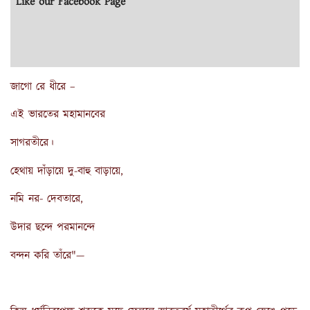
Like our Facebook Page
জাগো রে ধীরে –
এই ভারতের মহামানবের
সাগরতীরে।
হেথায় দাঁড়ায়ে দু-বাহু বাড়ায়ে,
নমি নর- দেবতারে,
উদার ছন্দে পরমানন্দে
বন্দন করি তাঁরে"—