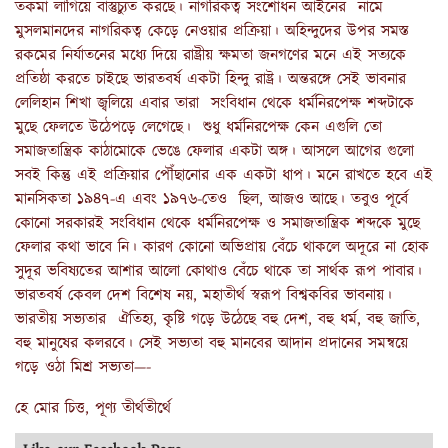
তকমা লাগিয়ে বাস্তুচ্যুত করছে। নাগরিকত্ব সংশোধন আইনের নামে
মুসলমানদের নাগরিকত্ব কেড়ে নেওয়ার প্রক্রিয়া। অহিন্দুদের উপর সমস্ত
রকমের নির্যাতনের মধ্যে দিয়ে রাষ্ট্রীয় ক্ষমতা জনগণের মনে এই সত্যকে
প্রতিষ্ঠা করতে চাইছে ভারতবর্ষ একটা হিন্দু রাষ্ট্র। অন্তরঙ্গে সেই ভাবনার
লেলিহান শিখা জ্বলিয়ে এবার তারা সংবিধান থেকে ধর্মনিরপেক্ষ শব্দটাকে
মুছে ফেলতে উঠেপড়ে লেগেছে। শুধু ধর্মনিরপেক্ষ কেন এগুলি তো
সমাজতান্ত্রিক কাঠামোকে ভেঙে ফেলার একটা অঙ্গ। আসলে আগের গুলো
সবই কিন্তু এই প্রক্রিয়ার পৌঁছানোর এক একটা ধাপ। মনে রাখতে হবে এই
মানসিকতা ১৯৪৭-এ এবং ১৯৭৬-তেও ছিল, আজও আছে। তবুও পূর্বে
কোনো সরকারই সংবিধান থেকে ধর্মনিরপেক্ষ ও সমাজতান্ত্রিক শব্দকে মুছে
ফেলার কথা ভাবে নি। কারণ কোনো অভিপ্রায় বেঁচে থাকলে অদূরে না হোক
সুদূর ভবিষ্যতের আশার আলো কোথাও বেঁচে থাকে তা সার্থক রূপ পাবার।
ভারতবর্ষ কেবল দেশ বিশেষ নয়, মহাতীর্থ স্বরূপ বিশ্বকবির ভাবনায়।
ভারতীয় সভ্যতার ঐতিহ্য, কৃষ্টি গড়ে উঠেছে বহু দেশ, বহু ধর্ম, বহু জাতি,
বহু মানুষের কলরবে। সেই সভ্যতা বহু মানবের আদান প্রদানের সমন্বয়ে
গড়ে ওঠা মিশ্র সভ্যতা—-
হে মোর চিত্ত, পূণ্য তীর্থতীর্থে