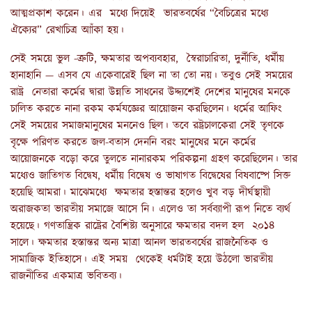
আত্মপ্রকাশ করেন। এর মধ্যে দিয়েই ভারতবর্ষের “বৈচিত্রের মধ্যে
ঐক্যের” রেখাচিত্র আাঁকা হয়।
সেই সময়ে ভুল -ত্রুটি, ক্ষমতার অপব্যবহার, স্বৈরাচারিতা, দুর্নীতি, ধর্মীয়
হানাহানি — এসব যে একেবারেই ছিল না তা তো নয়। তবুও সেই সময়ের
রাষ্ট্র নেতারা কর্মের দ্বারা উন্নতি সাধনের উদ্দ্যশেই দেশের মানুষের মনকে
চালিত করতে নানা রকম কর্মযজ্ঞের আয়োজন করছিলেন। ধর্মের আফিং
সেই সময়ের সমাজমানুষের মননেও ছিল। তবে রষ্ট্রচালকেরা সেই তৃণকে
বৃক্ষে পরিণত করতে জল-বতাস দেননি বরং মানুষের মনে কর্মের
আয়োজনকে বড়ো করে তুলতে নানারকম পরিকল্পনা গ্রহণ করেছিলেন। তার
মধ্যেও জাতিগত বিদ্বেষ, ধর্মীয় বিদ্বেষ ও ভাষাগত বিদ্বেষের বিষবাষ্পে সিক্ত
হয়েছি আমরা। মাঝেমধ্যে ক্ষমতার হস্তান্তর হলেও খুব বড় দীর্ঘস্থায়ী
অরাজকতা ভারতীয় সমাজে আসে নি। এলেও তা সর্বব্যাপী রূপ নিতে ব্যর্থ
হয়েছে। গণতান্ত্রিক রাষ্ট্রের বৈশিষ্ট্য অনুসারে ক্ষমতার বদল হল ২০১৪
সালে। ক্ষমতার হস্তান্তর অন্য মাত্রা আনল ভারতবর্ষের রাজনৈতিক ও
সামাজিক ইতিহাসে। এই সময় থেকেই ধর্মটাই হয়ে উঠলো ভারতীয়
রাজনীতির একমাত্র ভবিতব্য।