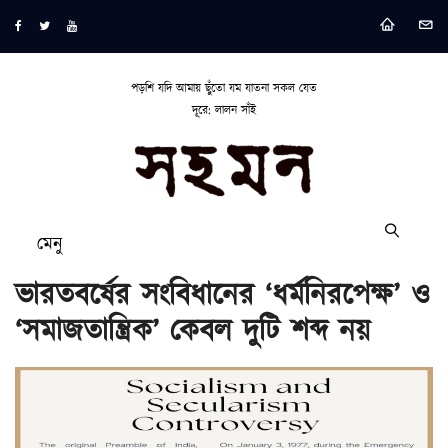
পড়শি যদি আমায় ছুঁতো যম যাতনা সকল যেত
দূরে: লালন সাঁই
মেনু
ভারতবর্ষের সংবিধানের ‘ধর্মনিরপেক্ষ’ ও
‘সমাজতান্ত্রিক’ কেবল দুটি শব্দ নয়