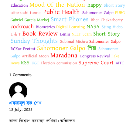
Mood Of the Nation
happy
Education
Short Story
Public Health
uttarkashi tunnel
Sahomoner Galpo
PUBG
Smart Phones
Gabriel Garcia Markej
Rhea Chakraborty
cockroach
NASA
Biometrics
Digital Learning
Sting Video
Book Review
Short Story
L & T
Lenin
NEET Scam
Sunday Thoughts
Subimal Mishra
Sahomoner Galpo
Sahomoner Galpo
শিয়া
RGKar Protest
Sahomoner
Maradona
Galpo
Artificial Moon
Congress Revival
Fake
RSS
Supreme Court
news
UGC
Election commission
AITC
1 Comments
একরামূল হক শেখ
18 July, 2025
ভালো বিশ্লেষণ করেছেন লেখিকা। অভিনন্দন