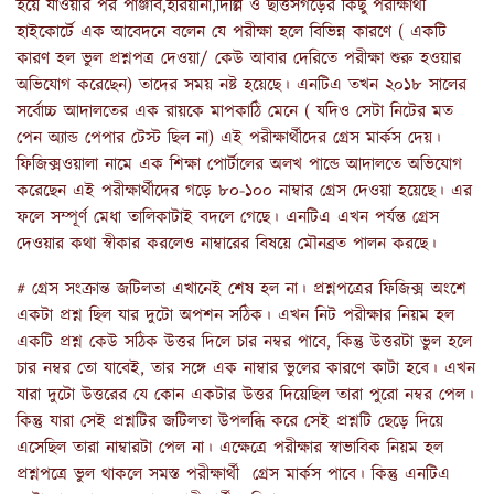
হয়ে যাওয়ার পর পাঞ্জাব,হরিয়ানা,দিল্লি ও ছত্তিসগড়ের কিছু পরীক্ষার্থী
হাইকোর্টে এক আবেদনে বলেন যে পরীক্ষা হলে বিভিন্ন কারণে ( একটি
কারণ হল ভুল প্রশ্নপত্র দেওয়া/ কেউ আবার দেরিতে পরীক্ষা শুরু হওয়ার
অভিযোগ করেছেন) তাদের সময় নষ্ট হয়েছে। এনটিএ তখন ২০১৮ সালের
সর্বোচ্চ আদালতের এক রায়কে মাপকাঠি মেনে ( যদিও সেটা নিটের মত
পেন অ্যান্ড পেপার টেস্ট ছিল না) এই পরীক্ষার্থীদের গ্রেস মার্কস দেয়।
ফিজিক্সওয়ালা নামে এক শিক্ষা পোর্টালের অলখ পান্ডে আদালতে অভিযোগ
করেছেন এই পরীক্ষার্থীদের গড়ে ৮০-১০০ নাম্বার গ্রেস দেওয়া হয়েছে। এর
ফলে সম্পূর্ণ মেধা তালিকাটাই বদলে গেছে। এনটিএ এখন পর্যন্ত গ্রেস
দেওয়ার কথা স্বীকার করলেও নাম্বারের বিষয়ে মৌনব্রত পালন করছে।
# গ্রেস সংক্রান্ত জটিলতা এখানেই শেষ হল না। প্রশ্নপত্রের ফিজিক্স অংশে
একটা প্রশ্ন ছিল যার দুটো অপশন সঠিক। এখন নিট পরীক্ষার নিয়ম হল
একটি প্রশ্ন কেউ সঠিক উত্তর দিলে চার নম্বর পাবে, কিন্তু উত্তরটা ভুল হলে
চার নম্বর তো যাবেই, তার সঙ্গে এক নাম্বার ভুলের কারণে কাটা হবে। এখন
যারা দুটো উত্তরের যে কোন একটার উত্তর দিয়েছিল তারা পুরো নম্বর পেল।
কিন্তু যারা সেই প্রশ্নটির জটিলতা উপলব্ধি করে সেই প্রশ্নটি ছেড়ে দিয়ে
এসেছিল তারা নাম্বারটা পেল না। এক্ষেত্রে পরীক্ষার স্বাভাবিক নিয়ম হল
প্রশ্নপত্রে ভুল থাকলে সমস্ত পরীক্ষার্থী গ্রেস মার্কস পাবে। কিন্তু এনটিএ