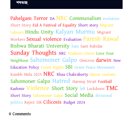
শব্দগুচ্ছ
NRC
Pahelgam Terror
Communalism
DA
evolution
Short Story
Eid A Festival of Equality
Short story
Migrant
Kalyan Murmu
Hindu Unity
Labours
Migrant
Paresh Rawal
Sexual violence
Workers
Evaluation
Bishwa Bharati University
hate
Sant Rabidas
Sunday Thoughts
NRC
Students Union
Love Your
Sahomoner Galpo
darwin
Neighbour
Omicron
New
SBI
Education Policy
Forest Rights
Green Peace Movement
NRC
Kumbh Mela 2025
Rhea Chakraborty
labour canteen
Hatred
Sahomoner Galpo
Harmuj Strait
Football
Violence
TMC
Short Story
Kashmir
left
Lockdown
Social Media
Short Story
Sahomoner Galpo
divisional
Cilicosis
politics
Reject SIR
Budget 2024
0 Comments