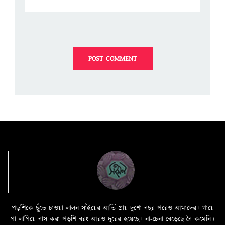
পড়শিকে ছুঁতে চাওয়া লালন সাঁইয়ের আর্তি প্রায় দুশো বছর পরেও আমাদের। গায়ে
গা লাগিয়ে বাস করা পড়শি বরং আরও দুরের হয়েছে। না-চেনা বেড়েছে বৈ কমেনি।