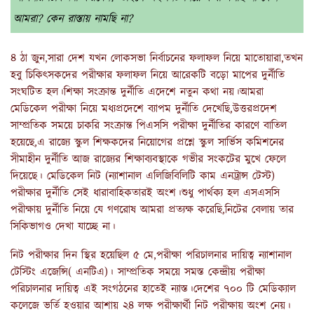
আমরা? কেন রাস্তায় নামছি না?
৪ ঠা জুন,সারা দেশ যখন লোকসভা নির্বাচনের ফলাফল নিয়ে মাতোয়ারা,তখন
হবু চিকিৎসকদের পরীক্ষার ফলাফল নিয়ে আরেকটি বড়ো মাপের দুর্নীতি
সংঘটিত হল।শিক্ষা সংক্রান্ত দুর্নীতি এদেশে নতুন কথা নয়।আমরা
মেডিকেল পরীক্ষা নিয়ে মধ্যপ্রদেশে ব্যাপম দুর্নীতি দেখেছি,উত্তরপ্রদেশ
সাম্প্রতিক সময়ে চাকরি সংক্রান্ত পিএসসি পরীক্ষা দুর্নীতির কারণে বাতিল
হয়েছে,এ রাজ্যে স্কুল শিক্ষকদের নিয়োগের প্রশ্নে স্কুল সার্ভিস কমিশনের
সীমাহীন দুর্নীতি আজ রাজ্যের শিক্ষাব্যবস্থাকে গভীর সংকটের মুখে ফেলে
দিয়েছে। মেডিকেল নিট (ন্যাশানাল এলিজিবিলিটি কাম এনট্রান্স টেস্ট)
পরীক্ষার দুর্নীতি সেই ধারাবাহিকতারই অংশ।শুধু পার্থক্য হল এসএসসি
পরীক্ষায় দুর্নীতি নিয়ে যে গণরোষ আমরা প্রত্যক্ষ করেছি,নিটের বেলায় তার
সিকিভাগও দেখা যাচ্ছে না।
নিট পরীক্ষার দিন স্থির হয়েছিল ৫ মে,পরীক্ষা পরিচালনার দায়িত্ব ন্যাশানাল
টেস্টিং এজেন্সি( এনটিএ)। সাম্প্রতিক সময়ে সমস্ত কেন্দ্রীয় পরীক্ষা
পরিচালনার দায়িত্ব এই সংগঠনের হাতেই ন্যাস্ত।দেশের ৭০০ টি মেডিক্যাল
কলেজে ভর্তি হওয়ার আশায় ২৪ লক্ষ পরীক্ষার্থী নিট পরীক্ষায় অংশ নেয়।