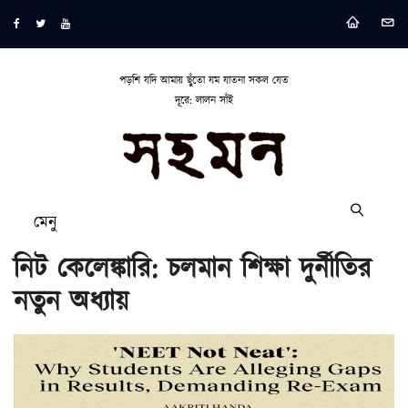
পড়শি যদি আমায় ছুঁতো যম যাতনা সকল যেত
দূরে: লালন সাঁই
মেনু
নিট কেলেঙ্কারি: চলমান শিক্ষা দুর্নীতির
নতুন অধ্যায়