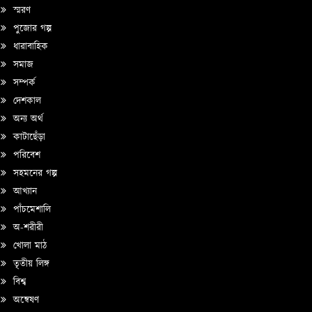
স্মরণ
পুজোর গল্প
ধারাবাহিক
সমাজ
সম্পর্ক
দেশকাল
অন্য অর্থ
কাটাছেঁড়া
পরিবেশ
সহমনের গল্প
আখ্যান
পাঁচমেশালি
অ-শরীরী
খোলা মাঠ
তৃতীয় লিঙ্গ
বিশ্ব
অন্বেষণ