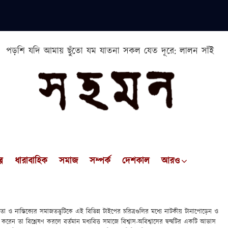
পড়শি যদি আমায় ছুঁতো যম যাতনা সকল যেত দূরে: লালন সাঁই
প
ধারাবাহিক
সমাজ
সম্পর্ক
দেশকাল
আরও
তা ও নাস্তিক্যের সমাজতত্ত্বটিকে এই বিভিন্ন টাইপের চরিত্রগুলির মধ্যে নাটকীয় টানাপোড়েন ও
করেন তা বিশ্লেষণ করলে বর্তমান মধ্যবিত্ত সমাজে বিশ্বাস-অবিশ্বাসের দ্বন্দ্বটির একটি আভাস