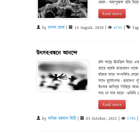
মেলে। 'মহাপুরুষ' ছবি নিয়
Read more
by
মানস ঘোষ
|
14 August, 2020
|
4735
|
Tag
উৎসব:বন্ধনে আনন্দে
চাঁদ সাড়ে ঊনত্রিশ দিনে এ
তাতে ধর্মের বাতাবরণ থাকে 
চাঁদের সাথে সম্পর্কিত সেহে
সাথে দুর্গোৎসব। প্রবারণা 
উৎসব আগিয়ে পিছিয়ে আমরা
যায় যে যার মতো। শুনিনি কে
Read more
by
মনিরা রহমান মিঠি
|
03 October, 2022
|
1795