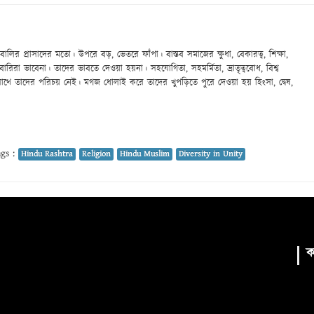
এই বালির প্রাসাদের মতো। উপরে বড়, ভেতরে ফাঁপা। বাস্তব সমাজের ক্ষুধা, বেকারত্ব, শিক্ষা,
র কারবারিরা ভাবেনা। তাদের ভাবতে দেওয়া হয়না। সহযোগিতা, সহমর্মিতা, ভ্রাতৃত্ববোধ, বিশ্ব
াথে তাদের পরিচয় নেই। মগজ ধোলাই করে তাদের খুপড়িতে পুরে দেওয়া হয় হিংসা, দ্বেষ,
gs :
Hindu Rashtra
Religion
Hindu Muslim
Diversity in Unity
ক