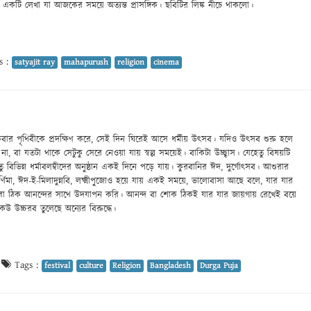
ে একটি লেখা যা আজকের সময়ে অত্যন্ত প্রাসঙ্গিক। ছবিটির লিঙ্ক নীচে থাকলো।
s :
satyajit ray
mahapurush
religion
cinema
কবার পৃথিবীকে প্রদক্ষিণ করে, সেই দিন ঘিরেই আসে ধর্মীয় উৎসব। যদিও উৎসব শুরু হলে
না, বা যতটা থাকে সেটুকু সেরে নেওয়া যায় স্বল্প সময়েই। বাকিটা উচ্ছ্বাস। যেহেতু বিষয়টি
তু বিভিন্ন ধর্মাবলম্বীদের অনুষ্ঠান একই দিনে পড়ে যায়। কুরবানির ঈদ, দুর্গোৎসব। আশুরার
পূর্ণিমা, ঈদ-ই-মিলাদুন্নবি, লক্ষ্মীপুজোও হয়ে যায় একই সময়ে, ভালোবাসা আছে বলে, যার যার
 ঠিক আনন্দের সাথে উদযাপন করি। আনন্দ বা শোক ঠিকই যার যার জায়গায় রেখেই বয়ে
উ উচ্চরব তুলেছে অন্যের বিরুদ্ধে।
|
Tags :
festival
culture
Religion
Bangladesh
Durga Puja