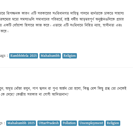
ষভাবে বিপজ্জনক কারণ এটি সরকারের সংবিধানগত দায়িত্ব পালনে ব্যর্থতাকে ঢাকতে সাহায্য
ৈষম্যের মতো সমস্যাগুলি সমাধানের পরিবর্তে, রাষ্ট্র ধর্মীয় আড়ম্বরপূর্ণ অনুষ্ঠানগুলিকে প্রচার
জন্য একটি ধোঁয়াশা হিসাবে কাজ করে। এভাবে এটি সংবিধানে নিহিত ন্যায়, স্বাধীনতা এবং
য় করে।
ags :
KumbhMela 2025
Mahakumbh
Religion
বলুন, অমৃত খোঁজা বলুন, পাপ স্খলন বা পুণ্য অর্জন তো হলো, কিন্তু বেশ কিছু প্রশ্ন তো থেকেই
র কে দেবে? কেন্দ্রীয় সরকার না যোগী আদিত্যনাথ?
s :
Mahakumbh 2025
UttarPradesh
Pollution
Unemployment
Religion