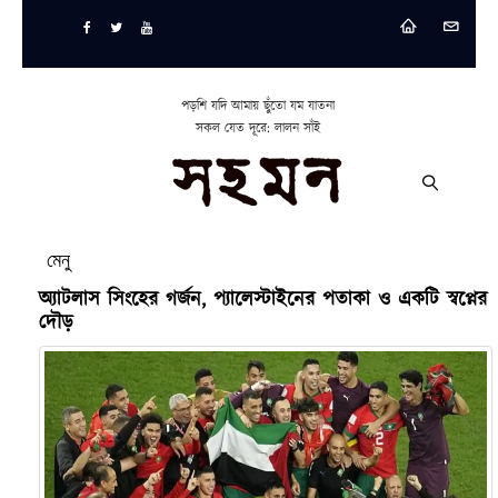
পড়শি যদি আমায় ছুঁতো যম যাতনা
সকল যেত দূরে: লালন সাঁই
মেনু
অ্যাটলাস সিংহের গর্জন, প্যালেস্টাইনের পতাকা ও একটি স্বপ্নের
দৌড়