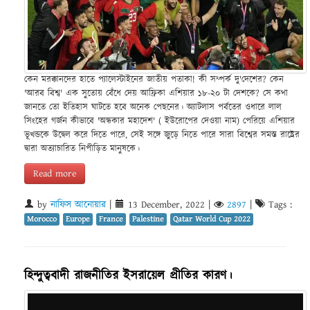
কেন মরক্কানদের হাতে প্যালেস্টাইনের জাতীয় পতাকা! কী সম্পর্ক দু'দেশের? কেন
'আরব বিশ্ব' এক সুতোয় বেঁধে দেয় আফ্রিকা এশিয়ার ১৮-২০ টা দেশকে? সে কথা
জানতে তো ইতিহাস ঘাটতে হবে অনেক পেছনের। অ্যাটলাস পর্বতের ওধারে লাল
সিংহের গর্জন কীভাবে 'অন্ধকার মহাদেশ' ( ইউরোপের দেওয়া নাম) পেরিয়ে এশিয়ার
ভূখন্ডকে উদ্বেল করে দিতে পারে, সেই সঙ্গে জুড়ে নিতে পারে সারা বিশ্বের সমস্ত রাষ্ট্রের
দ্বারা অত্যাচারিত নিপীড়িত মানুষকে।
Read more
by
নাফিস আনোয়ার
|
13 December, 2022
|
2897
|
Tags :
Morocco
Europe
France
Palestine
Qatar World Cup 2022
হিন্দুত্ববাদী রাজনীতির ইসরায়েল প্রীতির কারণ।