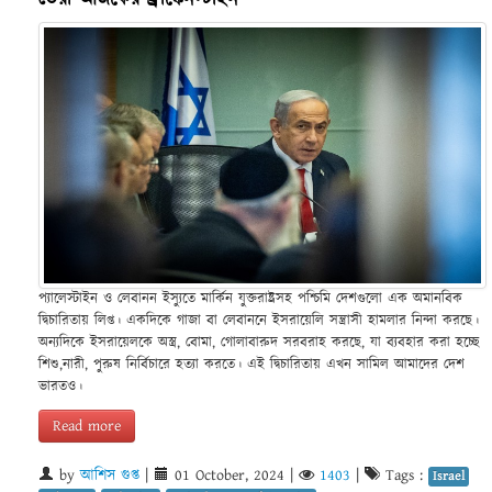
প্যালেস্টাইন ও লেবানন ইস্যুতে মার্কিন যুক্তরাষ্ট্রসহ পশ্চিমি দেশগুলো এক অমানবিক
দ্বিচারিতায় লিপ্ত। একদিকে গাজা বা লেবাননে ইসরায়েলি সন্ত্রাসী হামলার নিন্দা করছে।
অন্যদিকে ইসরায়েলকে অস্ত্র, বোমা, গোলাবারুদ সরবরাহ করছে, যা ব্যবহার করা হচ্ছে
শিশু,নারী, পুরুষ নির্বিচারে হত্যা করতে। এই দ্বিচারিতায় এখন সামিল আমাদের দেশ
ভারতও।
Read more
by
আশিস গুপ্ত
|
01 October, 2024
|
1403
|
Tags :
Israel