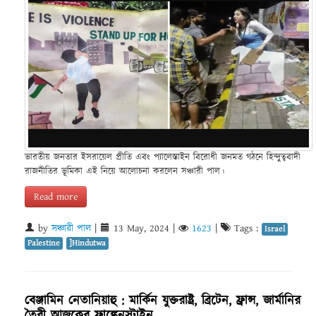
ভারতীয় জনতার ইসরায়েল প্রীতি এবং প্যালেস্তাইন বিরোধী জনমত গঠনে হিন্দুত্ববাদী
রাজনীতির ভূমিকা এই নিয়ে আলোচনা করলেন সঞ্চারী পাল।
Read more
by
সঞ্চারী পাল
|
13 May, 2024
|
1623
|
Tags :
Israel
Palestine
]Hindutwa
বেঞ্জামিন নেতানিয়াহু : মার্কিন যুক্তরাষ্ট্র, ব্রিটেন, ফ্রান্স, জার্মানির
তৈরী আজকের ফ্রাঙ্কেনস্টাইন