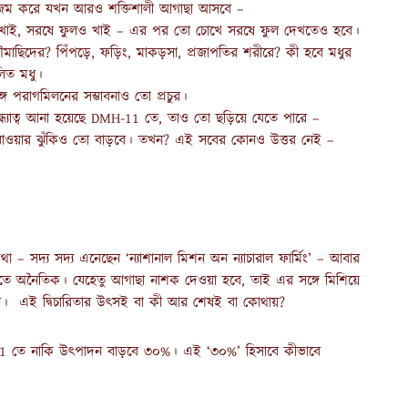
হজম করে যখন আরও শক্তিশালী আগাছা আসবে –
 খাই, সরষে ফুলও খাই – এর পর তো চোখে সরষে ফুল দেখতেও হবে।
মাছিদের? পিঁপড়ে, ফড়িং, মাকড়সা, প্রজাপতির শরীরে? কী হবে মধুর
লিত মধু।
 পরাগমিলনের সম্ভাবনাও তো প্রচুর।
 বন্ধ্যাত্ব আনা হয়েছে DMH-11 তে, তাও তো ছড়িয়ে যেতে পারে –
ে যাওয়ার ঝুঁকিও তো বাড়বে। তখন? এই সবের কোনও উত্তর নেই –
 – সদ্য সদ্য এনেছেন ‘ন্যাশানাল মিশন অন ন্যাচারাল ফার্মিং’ – আবার
 অনৈতিক। যেহেতু আগাছা নাশক দেওয়া হবে, তাই এর সঙ্গে মিশিয়ে
ফসল। এই দ্বিচারিতার উৎসই বা কী আর শেষই বা কোথায়?
H-11 তে নাকি উৎপাদন বাড়বে ৩০%। এই ‘৩০%’ হিসাবে কীভাবে