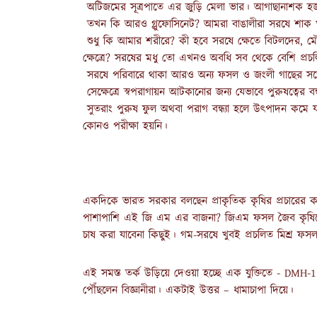
অটিজমের সূত্রপাতে এর জুড়ি মেলা ভার। আগাছানাশক 
তখন কি আরও গ্লুফোসিনেট? আমরা বাঙালীরা সরষে শাক
শুধু কি আমার শরীরে? কী হবে সরষে ক্ষেতে বিটলদের, মৌ
ক্ষেত্রে? সরষের মধু তো এখনও অবধি সব থেকে বেশি প্রচ
সরষে পরিবারে থাকা আরও অন্য ফসল ও জংলী গাছের সঙ্গে
সেক্ষেত্রে স্বপরাগায়ন আটকানোর জন্য যেভাবে পুরুষত্বের
সুতরাং পুরুষ ফুল অথবা পরাগ বন্ধ্যা হলে উৎপাদন কম
কোনও পরীক্ষা হয়নি।
একদিকে ভারত সরকার বলছেন প্রাকৃতিক কৃষির প্রচারের কথা
পাশাপাশি এই জি এম এর বাজনা? জিএম ফসল জৈব কৃষিতে
চাষ করা যাবেনা কিছুই। গম-সরষে খুবই প্রচলিত মিশ্র 
এই সমস্ত তর্ক উড়িয়ে দেওয়া হচ্ছে এক যুক্তিতে - DM
পৌঁছলেন বিজ্ঞানীরা। একটাই উত্তর – ধামাচাপা দিয়ে।