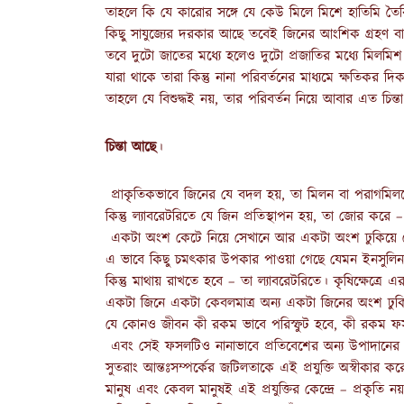
তাহলে কি যে কারোর সঙ্গে যে কেউ মিলে মিশে হাতিমি তৈর
কিছু সাযুজ্যের দরকার আছে তবেই জিনের আংশিক গ্রহণ ব
তবে দুটো জাতের মধ্যে হলেও দুটো প্রজাতির মধ্যে মিলমি
যারা থাকে তারা কিন্তু নানা পরিবর্তনের মাধ্যমে ক্ষতিকর
তাহলে যে বিশুদ্ধই নয়, তার পরিবর্তন নিয়ে আবার এত চিন্ত
চিন্তা আছে
।
প্রাকৃতিকভাবে জিনের যে বদল হয়, তা মিলন বা পরাগমিল
কিন্তু ল্যাবরেটরিতে যে জিন প্রতিস্থাপন হয়, তা জোর করে –
একটা অংশ কেটে নিয়ে সেখানে আর একটা অংশ ঢুকিয়ে দে
এ ভাবে কিছু চমৎকার উপকার পাওয়া গেছে যেমন ইনসুলিন ত
কিন্তু মাথায় রাখতে হবে – তা ল্যাবরেটরিতে। কৃষিক্ষেত্রে এর 
একটা জিনে একটা কেবলমাত্র অন্য একটা জিনের অংশ ঢু
যে কোনও জীবন কী রকম ভাবে পরিস্ফুট হবে, কী রকম ফসল
এবং সেই ফসলটিও নানাভাবে প্রতিবেশের অন্য উপাদানের 
সুতরাং আন্তঃসম্পর্কের জটিলতাকে এই প্রযুক্তি অস্বীকার ক
মানুষ এবং কেবল মানুষই এই প্রযুক্তির কেন্দ্রে – প্রকৃতি ন