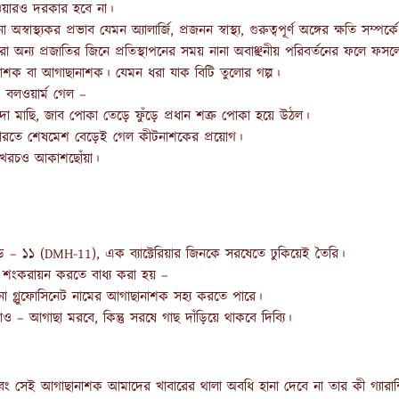
ওয়ারও দরকার হবে না।
থ্যকর প্রভাব যেমন অ্যালার্জি, প্রজনন স্বাস্থ্য, গুরুত্বপূর্ণ অঙ্গের ক্ষতি সম্
অন্য প্রজাতির জিনে প্রতিস্থাপনের সময় নানা অবাঞ্ছনীয় পরিবর্তনের ফলে ফস
নাশক বা আগাছানাশক। যেমন ধরা যাক বিটি তুলোর গল্প।
ি, বলওয়ার্ম গেল –
াদা মাছি, জাব পোকা তেড়ে ফুঁড়ে প্রধান শত্রু পোকা হয়ে উঠল।
মারতে শেষমেশ বেড়েই গেল কীটনাশকের প্রয়োগ।
খরচও আকাশছোঁয়া।
্রিড – ১১ (DMH-11), এক ব্যাক্টেরিয়ার জিনকে সরষেতে ঢুকিয়েই তৈরি।
ে শংকরায়ন করতে বাধ্য করা হয় –
গ্লুফোসিনেট নামের আগাছানাশক সহ্য করতে পারে।
ও – আগাছা মরবে, কিন্তু সরষে গাছ দাঁড়িয়ে থাকবে দিব্যি।
ং সেই আগাছানাশক আমাদের খাবারের থালা অবধি হানা দেবে না তার কী গ্যারান