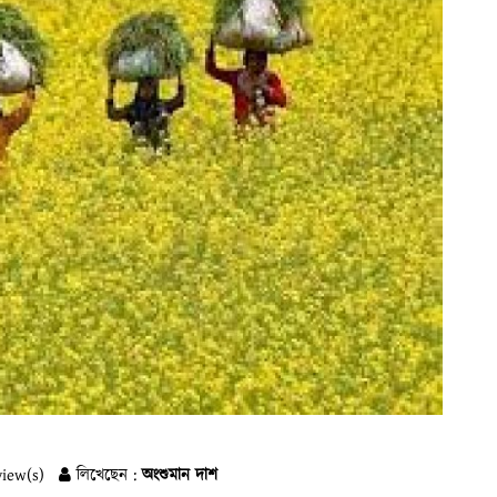
iew(s)
লিখেছেন :
অংশুমান দাশ