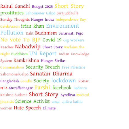
Short Story
Rahul Gandhi
Budget 2025
prostitutes
Sahomoner Galpo
Sirajuddaulla
Sunday Thoughts
Hunger Index
Independence Day
Environment
irfan khan
Celebration
Pollution
Budhhism
Dalit
Saraswati Pujo
No vote To BJP
Covid 19
Gig Workers
Nabadwip
Teacher
Short Story
Reclaim the
UN Report
Night
Buddhism
Indian Knowledge
Ramkrishna
System
Hunger Strike
Security Breach
Communalism
Free Palestine
Sanatan Dharma
SahomonerGalpo
lockdown
Society
Bangladesh
Gandhi
RGKar
Parshi
facebook
NTA
Muzaffarnagar
Bedanta
Short Story
Krishna Sudama
Ayodhya
Medical
Science Activist
journals
amar chitra katha
Hate Speech
women
Climate