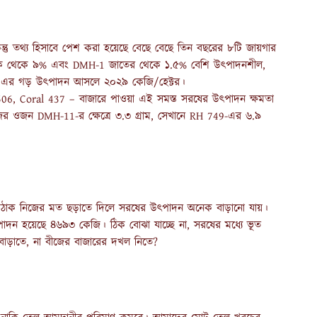
ন্তু তথ্য হিসাবে পেশ করা হয়েছে বেছে বেছে তিন বছরের ৮টি জায়গার
েকে থেকে ৯% এবং DMH-1 জাতের থেকে ১.৫% বেশি উৎপাদনশীল,
লে এর গড় উৎপাদন আসলে ২০২৯ কেজি/হেক্টর।
 Coral 437 – বাজারে পাওয়া এই সমস্ত সরষের উৎপাদন ক্ষমতা
র ওজন DMH-11-র ক্ষেত্রে ৩.৩ গ্রাম, সেখানে RH 749-এর ৬.৯
 ঠিকঠাক নিজের মত ছড়াতে দিলে সরষের উৎপাদন অনেক বাড়ানো যায়।
ৎপাদন হয়েছে ৪৬৯৩ কেজি। ঠিক বোঝা যাচ্ছে না, সরষের মধ্যে ভূত
 বাড়াতে, না বীজের বাজারের দখল নিতে?