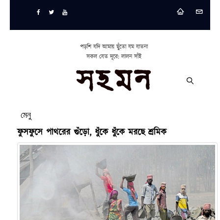
পড়শি যদি আমায় ছুঁতো যম যাতনা
সকল যেত দূরে: লালন সাঁই
মেনু
ফুসফুসে পাথরের গুঁড়ো, ধুঁকে ধুঁকে মরছে শ্রমিক