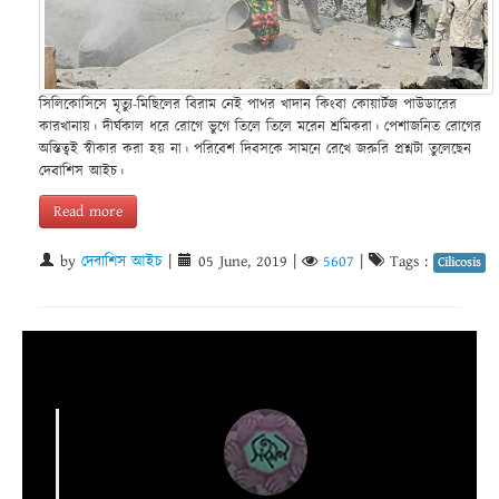
সিলিকোসিসে মৃত্যু-মিছিলের বিরাম নেই পাথর খাদান কিংবা কোয়ার্টজ পাউডারের
কারখানায়। দীর্ঘকাল ধরে রোগে ভুগে তিলে তিলে মরেন শ্রমিকরা। পেশাজনিত রোগের
অস্তিত্বই স্বীকার করা হয় না। পরিবেশ দিবসকে সামনে রেখে জরুরি প্রশ্নটা তুলেছেন
দেবাশিস আইচ।
Read more
by
দেবাশিস আইচ
|
05 June, 2019
|
5607
|
Tags :
Cilicosis