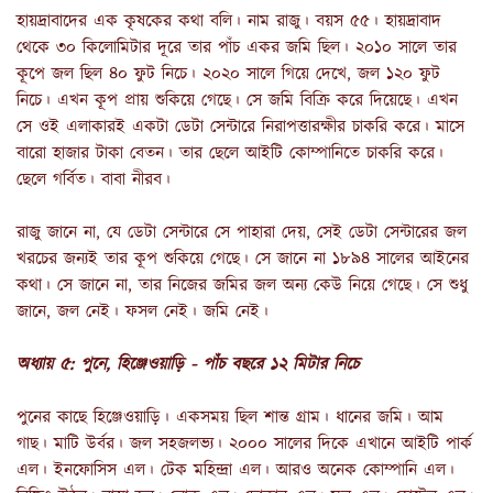
হায়দ্রাবাদের এক কৃষকের কথা বলি। নাম রাজু। বয়স ৫৫। হায়দ্রাবাদ
থেকে ৩০ কিলোমিটার দূরে তার পাঁচ একর জমি ছিল। ২০১০ সালে তার
কূপে জল ছিল ৪০ ফুট নিচে। ২০২০ সালে গিয়ে দেখে, জল ১২০ ফুট
নিচে। এখন কূপ প্রায় শুকিয়ে গেছে। সে জমি বিক্রি করে দিয়েছে। এখন
সে ওই এলাকারই একটা ডেটা সেন্টারে নিরাপত্তারক্ষীর চাকরি করে। মাসে
বারো হাজার টাকা বেতন। তার ছেলে আইটি কোম্পানিতে চাকরি করে।
ছেলে গর্বিত। বাবা নীরব।
রাজু জানে না, যে ডেটা সেন্টারে সে পাহারা দেয়, সেই ডেটা সেন্টারের জল
খরচের জন্যই তার কূপ শুকিয়ে গেছে। সে জানে না ১৮৯৪ সালের আইনের
কথা। সে জানে না, তার নিজের জমির জল অন্য কেউ নিয়ে গেছে। সে শুধু
জানে, জল নেই। ফসল নেই। জমি নেই।
অধ্যায় ৫: পুনে, হিঞ্জেওয়াড়ি - পাঁচ বছরে ১২ মিটার নিচে
পুনের কাছে হিঞ্জেওয়াড়ি। একসময় ছিল শান্ত গ্রাম। ধানের জমি। আম
গাছ। মাটি উর্বর। জল সহজলভ্য। ২০০০ সালের দিকে এখানে আইটি পার্ক
এল। ইনফোসিস এল। টেক মহিন্দ্রা এল। আরও অনেক কোম্পানি এল।