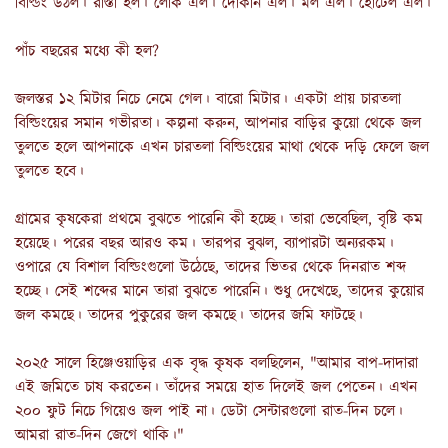
বিল্ডিং উঠল। রাস্তা হল। লোক এল। দোকান এল। মল এল। হোটেল এল।
পাঁচ বছরের মধ্যে কী হল?
জলস্তর ১২ মিটার নিচে নেমে গেল। বারো মিটার। একটা প্রায় চারতলা
বিল্ডিংয়ের সমান গভীরতা। কল্পনা করুন, আপনার বাড়ির কুয়ো থেকে জল
তুলতে হলে আপনাকে এখন চারতলা বিল্ডিংয়ের মাথা থেকে দড়ি ফেলে জল
তুলতে হবে।
গ্রামের কৃষকেরা প্রথমে বুঝতে পারেনি কী হচ্ছে। তারা ভেবেছিল, বৃষ্টি কম
হয়েছে। পরের বছর আরও কম। তারপর বুঝল, ব্যাপারটা অন্যরকম।
ওপারে যে বিশাল বিল্ডিংগুলো উঠেছে, তাদের ভিতর থেকে দিনরাত শব্দ
হচ্ছে। সেই শব্দের মানে তারা বুঝতে পারেনি। শুধু দেখেছে, তাদের কুয়োর
জল কমছে। তাদের পুকুরের জল কমছে। তাদের জমি ফাটছে।
২০২৫ সালে হিঞ্জেওয়াড়ির এক বৃদ্ধ কৃষক বলছিলেন, "আমার বাপ-দাদারা
এই জমিতে চাষ করতেন। তাঁদের সময়ে হাত দিলেই জল পেতেন। এখন
২০০ ফুট নিচে গিয়েও জল পাই না। ডেটা সেন্টারগুলো রাত-দিন চলে।
আমরা রাত-দিন জেগে থাকি।"