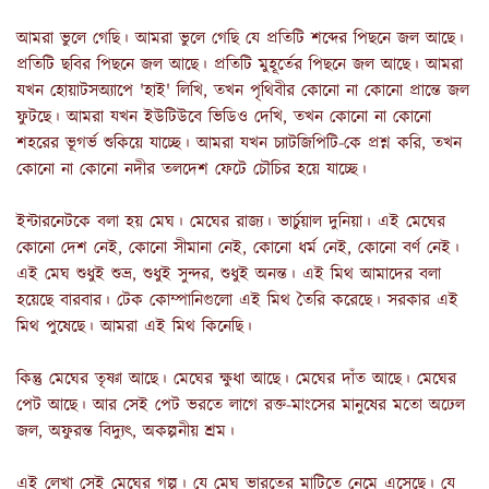
আমরা ভুলে গেছি। আমরা ভুলে গেছি যে প্রতিটি শব্দের পিছনে জল আছে।
প্রতিটি ছবির পিছনে জল আছে। প্রতিটি মুহূর্তের পিছনে জল আছে। আমরা
যখন হোয়াটসঅ্যাপে 'হাই' লিখি, তখন পৃথিবীর কোনো না কোনো প্রান্তে জল
ফুটছে। আমরা যখন ইউটিউবে ভিডিও দেখি, তখন কোনো না কোনো
শহরের ভূগর্ভ শুকিয়ে যাচ্ছে। আমরা যখন চ্যাটজিপিটি-কে প্রশ্ন করি, তখন
কোনো না কোনো নদীর তলদেশ ফেটে চৌচির হয়ে যাচ্ছে।
ইন্টারনেটকে বলা হয় মেঘ। মেঘের রাজ্য। ভার্চুয়াল দুনিয়া। এই মেঘের
কোনো দেশ নেই, কোনো সীমানা নেই, কোনো ধর্ম নেই, কোনো বর্ণ নেই।
এই মেঘ শুধুই শুভ্র, শুধুই সুন্দর, শুধুই অনন্ত। এই মিথ আমাদের বলা
হয়েছে বারবার। টেক কোম্পানিগুলো এই মিথ তৈরি করেছে। সরকার এই
মিথ পুষেছে। আমরা এই মিথ কিনেছি।
কিন্তু মেঘের তৃষ্ণা আছে। মেঘের ক্ষুধা আছে। মেঘের দাঁত আছে। মেঘের
পেট আছে। আর সেই পেট ভরতে লাগে রক্ত-মাংসের মানুষের মতো অঢেল
জল, অফুরন্ত বিদ্যুৎ, অকল্পনীয় শ্রম।
এই লেখা সেই মেঘের গল্প। যে মেঘ ভারতের মাটিতে নেমে এসেছে। যে