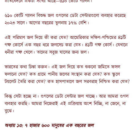
প্রতিবেদনে একটা সংখ্যা আছে—৬১০ কোটি গ্যালন।
৬১০ কোটি গ্যালন বিশুদ্ধ জল গুগলের ডেটা সেন্টারগুলো ব্যবহার করেছে
২০২৩ সালে। আগের বছরের তুলনায় ১৭% বেশি।
এই পরিমাণ জল দিয়ে কী করা যেত? আমেরিকার দক্ষিণ-পশ্চিমের ৪১টি
গল্ফ কোর্সে এক বছর ধরে জলসেচ করা যেত। ৪১টি গল্ফ কোর্স। যেখানে
ধনীরা গল্ফ খেলে। তাদের সবুজ ঘাসের জন্য জল।
ভারতের কথা চিন্তা করুন। এই জল দিয়ে কত শুকনো জমিতে ফসল
ফলানো যেত? কত গ্রামে পানীয় জলের সংস্থান করা যেত? কত স্কুলে
টয়লেট তৈরি করা যেত? কত হাসপাতালে জল সরবরাহ নিশ্চিত করা যেত?
কিন্তু সেটা হচ্ছে না। গুগলের ডেটা সেন্টার জল খাচ্ছে। আর আমরা গুগল
ব্যবহার করছি। আমরা নিজেরাই এই প্রক্রিয়ায় অংশ নিচ্ছি, না জেনে, না
বুঝে।
অধ্যায় ১৩: ৭ হাজার ৬০০ মানুষের এক বছরের জল