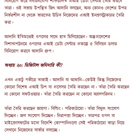
বিনিয়োগ করে নবায়নযোগ্য শক্তিচালিত এআই ডেটা সেন্টার তৈরি করবে
তারা। ওই সভায় উপস্থিত জিৎ আদানি বলছেন, অন্য কোনও দেশের উপর
নির্ভরশীল না থেকে ভারতের উচিত নিজেদের এআই ইনফ্রাস্ট্রাকচার তৈরি
করা।
আদানি ইতিমধ্যেই গুগলের সাথে হাত মিলিয়েছেন। অন্ধ্রপ্রদেশের
বিশাখাপট্টনমে গুগলের এআই ডেটা সেন্টার প্রকল্পে ৫ বিলিয়ন ডলার
বিনিয়োগ করবে আদানি গ্রুপ।
অধ্যায় ২০: ডিজিটাল জমিদারি কী?
এখন একটু গভীরে তাকাই। আদানি বা আম্বানি—কেউই কিন্তু নিজেদের
কোনো বিশেষ এআই চিপ বা প্রসেসর তৈরি করছেন না। তাঁরা তৈরি করছেন
না কোনো সফটওয়্যার। তাঁরা তৈরি করছেন না কোনো অ্যালগরিদম।
তাঁরা তৈরি করছেন জায়গা। বিল্ডিং। পরিকাঠামো। তাঁরা বিদ্যুৎ সংযোগ
দিচ্ছেন। জল সংযোগ দিচ্ছেন। নিরাপত্তা দিচ্ছেন। তারপর গুগল বা
মাইক্রোসফটের মতো বিদেশি কোম্পানিগুলো সেই পরিকাঠামো ভাড়া নিয়ে
সেখানে নিজেদের সার্ভার বসাচ্ছে।