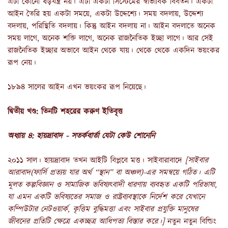
এটা কোনো ষড়যন্ত্র নয়। এটা একটা সিস্টেমের স্বাভাবিক বিবর্তন। একটা
আইন তৈরি হয় একটা সময়ে, একটা উদ্দেশ্যে। সময় বদলায়, উদ্দেশ্য
বদলায়, পরিস্থিতি বদলায়। কিন্তু আইন বদলায় না। আইন বদলাতে অনেক
সময় লাগে, অনেক শক্তি লাগে, অনেক রাজনৈতিক ইচ্ছা লাগে। আর সেই
রাজনৈতিক ইচ্ছার অভাবে আইন থেকে যায়। থেকে থেকে একদিন ভয়ংকর
রূপ নেয়।
১৮৯৪ সালের আইন এখন ভয়ংকর রূপ নিয়েছে।
দ্বিতীয় খণ্ড: তিনটি শহরের করুণ ইতিবৃত্ত
অধ্যায় ৪: হায়দ্রাবাদ - সতর্কবার্তা যেটা কেউ শোনেনি
২০১১ সাল। হায়দ্রাবাদ তখন আইটি বিপ্লবে মত্ত। সাইবারাবাদে
[
সাইবার
আরাবাদ
(
ফার্সি
প্রত্যয়
যার
অর্থ
“
স্থান
”
বা
অঞ্চল
)
-এর
সমন্বয়ে
গঠিত
।
এটি
মূলত
কল্পবিজ্ঞান
ও
সামাজিক
ভবিষ্যৎবাদী
ধারণায়
ব্যবহৃত
একটি
পরিভাষা
,
যা
এমন
একটি
ভবিষ্যতের
সমাজ
ও
রাষ্ট্রব্যবস্থাকে
নির্দেশ
করে
যেখানে
কম্পিউটার
নেটওয়ার্ক
,
কৃত্তিম
বুদ্ধিমত্তা
এবং
সাইবার
প্রযুক্তি
মানুষের
জীবনের
প্রতিটি
ক্ষেত্রে
একচ্ছত্র
আধিপত্য
বিস্তার
করে
।]
নতুন নতুন বিল্ডিং