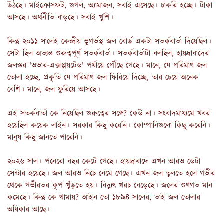
উঠছে। মাইক্রোসফট, গুগল, অ্যামাজন, সবাই এসেছে। চাকরি হচ্ছে। টাকা
আসছে। অর্থনীতি বাড়ছে। সবাই খুশি।
কিন্তু ২০১১ সালেই কেন্দ্রীয় ভূগর্ভস্থ জল বোর্ড একটা সতর্কবার্তা দিয়েছিল।
সেটা ছিল অত্যন্ত গুরুত্বপূর্ণ সতর্কবার্তা। সতর্কবার্তাটা বলছিল, হায়দ্রাবাদের
জলস্তর 'ওভার-এক্সপ্লয়টেড' পর্যায়ে পৌঁছে গেছে। মানে, যে পরিমাণ জল
তোলা হচ্ছে, প্রকৃতি যে পরিমাণ জল ফিরিয়ে দিচ্ছে, তার চেয়ে অনেক
বেশি। মানে, জল ফুরিয়ে আসছে।
এই সতর্কবার্তা কে নিয়েছিল গুরুত্বের সঙ্গে? কেউ না। সংবাদমাধ্যমে খবর
হয়েছিল কয়েক লাইন। সরকার কিছু করেনি। কোম্পানিগুলো কিছু করেনি।
মানুষ কিছু জানতে পারেনি।
২০২৬ সাল। পনেরো বছর কেটে গেছে। হায়দ্রাবাদে এখন আরও ডেটা
সেন্টার হয়েছে। জল আরও নিচে নেমে গেছে। এখন জল তুলতে হলে গভীর
থেকে গভীরতর কূপ খুঁড়তে হয়। বিদ্যুৎ খরচ বেড়েছে। জলের গুণগত মান
কমেছে। কিন্তু কে থামায়? আইন তো ১৮৯৪ সালের, তাই জল তোলার
অধিকার আছে।