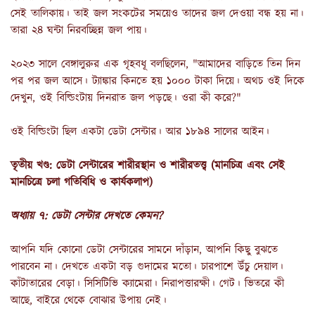
সেই তালিকায়। তাই জল সংকটের সময়েও তাদের জল দেওয়া বন্ধ হয় না।
তারা ২৪ ঘন্টা নিরবচ্ছিন্ন জল পায়।
২০২৩ সালে বেঙ্গালুরুর এক গৃহবধূ বলছিলেন, "আমাদের বাড়িতে তিন দিন
পর পর জল আসে। ট্যাঙ্কার কিনতে হয় ১০০০ টাকা দিয়ে। অথচ ওই দিকে
দেখুন, ওই বিল্ডিংটায় দিনরাত জল পড়ছে। ওরা কী করে?"
ওই বিল্ডিংটা ছিল একটা ডেটা সেন্টার। আর ১৮৯৪ সালের আইন।
তৃতীয় খণ্ড: ডেটা সেন্টারের শারীরস্থান ও শারীরতত্ত্ব
(
মানচিত্র
এবং
সেই
মানচিত্রে
চলা
গতিবিধি
ও
কার্যকলাপ
)
অধ্যায় ৭: ডেটা সেন্টার দেখতে কেমন?
আপনি যদি কোনো ডেটা সেন্টারের সামনে দাঁড়ান, আপনি কিছু বুঝতে
পারবেন না। দেখতে একটা বড় গুদামের মতো। চারপাশে উঁচু দেয়াল।
কাঁটাতারের বেড়া। সিসিটিভি ক্যামেরা। নিরাপত্তারক্ষী। গেট। ভিতরে কী
আছে, বাইরে থেকে বোঝার উপায় নেই।