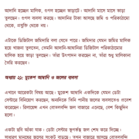
আদানি হচ্ছেন মালিক, গুগল হচ্ছেন ভাড়াটে। আদানি মাসে মাসে ভাড়া
তুলছেন। গুগল ব্যবসা করছে। আদানির টাকা আসছে জমি ও পরিকাঠামো
থেকে, প্রযুক্তি থেকে নয়।
এটাকে ডিজিটাল জমিদারি বলা যেতে পারে। জমিদার যেমন জমির মালিক
হয়ে খাজনা তুলতেন, তেমনি আদানি-আম্বানিরা ডিজিটাল পরিকাঠামোর
মালিক হয়ে ভাড়া তুলছেন। তাঁরা উৎপাদন করছেন না, তাঁরা শুধু মালিকানা
তৈরি করছেন।
অধ্যায় ২১: মুকেশ আম্বানি ও জলের ব্যবসা
এখানে আরেকটা বিষয় আছে। মুকেশ আম্বানি একদিকে যেমন ডেটা
সেন্টারে বিনিয়োগ করছেন, অন্যদিকে তিনি পানীয় জলের ব্যবসাতেও প্রবেশ
করেছেন। রিলায়েন্স এখন বোতলবন্দি জল বাজারে এনেছে, বেশ কিছুদিন
হলো।
একটা ছবি আঁকা যাক। ডেটা সেন্টার ভূগর্ভস্থ জল শেষ করে দিচ্ছে।
সাধারণ মানুষের জলের সংকট বাড়ছে। তখন বাজারে আসছে বোতলবন্দি