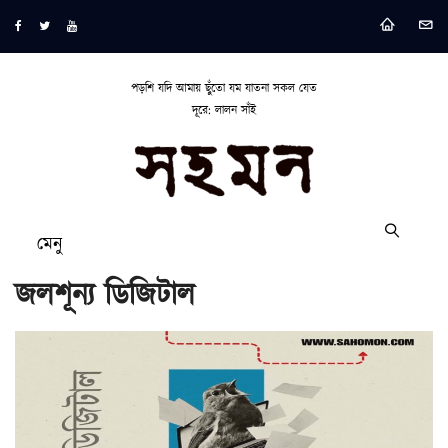
পড়শি যদি আমায় ছুঁতো যম যাতনা সকল যেত
দূরে: লালন সাঁই
মেনু
জলশূন্য ডিজিটাল