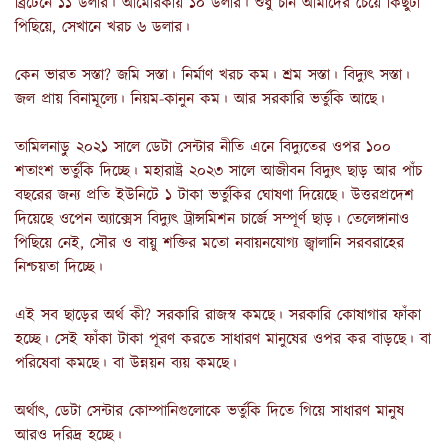
ব্রিটেনে ১১ ডলার। আমেরিকায় ১০ ডলার। শুধু চীন আমাদের চেয়ে কিছুটা
পিছিয়ে, সেখানে খরচ ৬ ডলার।
কেন ভারত সস্তা? জমি সস্তা। নির্মাণ খরচ কম। শ্রম সস্তা। বিদ্যুৎ সস্তা।
জল প্রায় বিনামূল্যে। নিয়ম-কানুন কম। আর সরকারি ভর্তুকি আছে।
তামিলনাড়ু ২০২১ সালে ডেটা সেন্টার নীতি এনে বিদ্যুতের ওপর ১০০
শতাংশ ভর্তুকি দিচ্ছে। মহারাষ্ট্র ২০২৩ সালে আজীবন বিদ্যুৎ ছাড় আর পাঁচ
বছরের জন্য প্রতি ইউনিটে ১ টাকা ভর্তুকির ঘোষণা দিয়েছে। উত্তরপ্রদেশ
দিয়েছে ওপেন অ্যাক্সেস বিদ্যুৎ ট্রান্সমিশন চার্জে সম্পূর্ণ ছাড়। তেলেঙ্গানাও
পিছিয়ে নেই, সৌর ও বায়ু শক্তির মতো নবায়নযোগ্য জ্বালানি সরবরাহের
নিশ্চয়তা দিচ্ছে।
এই সব ছাড়ের অর্থ কী? সরকারি রাজস্ব কমছে। সরকারি কোষাগার ফাঁকা
হচ্ছে। সেই ফাঁকা টাকা পূরণ করতে সাধারণ মানুষের ওপর কর বাড়ছে। বা
পরিষেবা কমছে। বা উন্নয়ন ব্যয় কমছে।
অর্থাৎ, ডেটা সেন্টার কোম্পানিগুলোকে ভর্তুকি দিতে গিয়ে সাধারণ মানুষ
আরও দরিদ্র হচ্ছে।